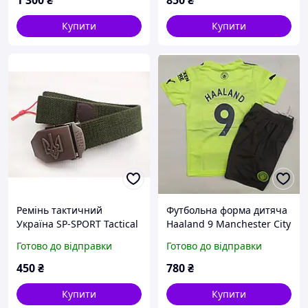
1 300
₴
850
₴
Купити
Купити
Ремінь тактичний
Футбольна форма дитяча
Україна SP-SPORT Tactical
Haaland 9 Manchester City
Belt/ Ремінь тактичний
салатово-чорна
Готово до відправки
Готово до відправки
Україна оливковий з
бляхою Тризуб "Слава
450
₴
780
₴
Україні"
Купити
Купити