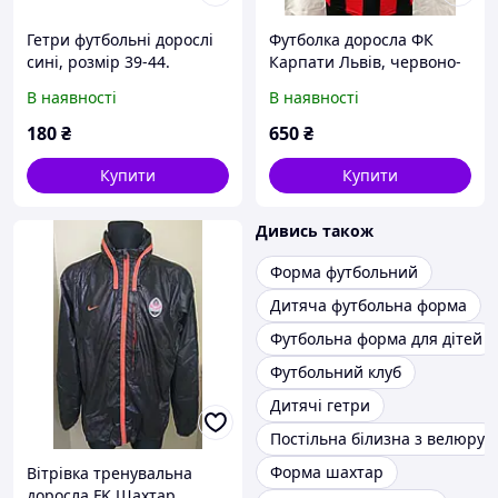
Гетри футбольні дорослі
Футболка доросла ФК
сині, розмір 39-44.
Карпати Львів, червоно-
чорна.
В наявності
В наявності
180
₴
650
₴
Купити
Купити
Дивись також
Форма футбольний
Дитяча футбольна форма
Футбольна форма для дітей
Футбольний клуб
Дитячі гетри
Постільна білизна з велюру
Форма шахтар
Вітрівка тренувальна
доросла FK Шахтар