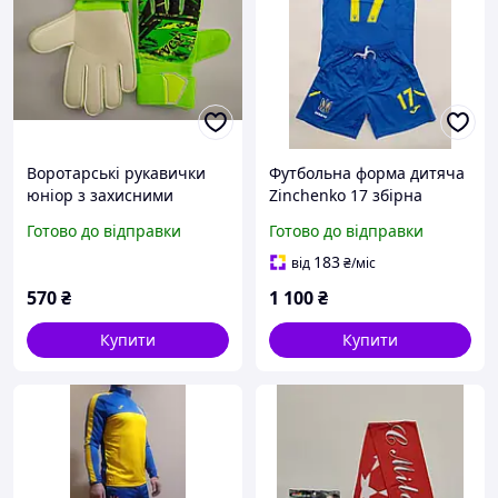
Воротарські рукавички
Футбольна форма дитяча
юніор з захисними
Zinchenko 17 збірна
вставками на пальцях/
України жовта і синя,
Готово до відправки
Готово до відправки
рукавиці воротарські/
Слава Україні Героям
перчатки голкіпера/
Слава
183
від
₴
/міс
футбол/
570
₴
1 100
₴
Купити
Купити