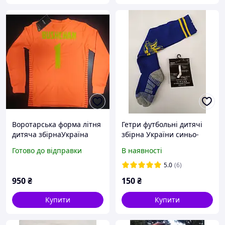
Воротарська форма літня
Гетри футбольні дитячі
дитяча збірнаУкраїна
збірна України синьо-
Bushchan 1/воротарська
жовті, розмір 27-34.
Готово до відправки
В наявності
форма дитяча/форма
голкіпера юніор/футбол
5.0
(6)
950
₴
150
₴
Купити
Купити