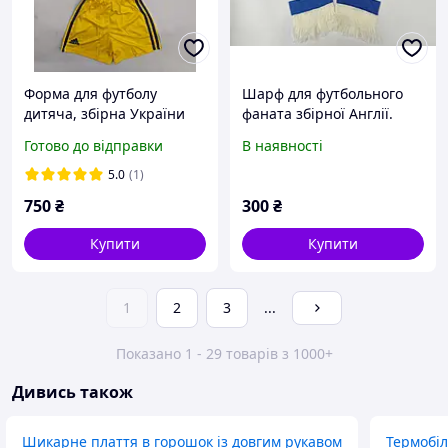
Форма для футболу
Шарф для футбольного
дитяча, збірна України
фаната збірної Англії.
Shevchenko 7 жовта, на
Готово до відправки
В наявності
зріст 95-168 см
5.0
(1)
750
₴
300
₴
Купити
Купити
1
2
3
...
Показано 1 - 29 товарів з 1000+
Дивись також
Шикарне плаття в горошок із довгим рукавом
Термобіл