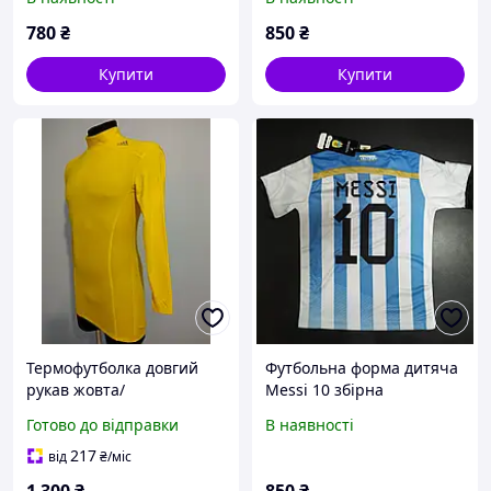
24
780
₴
850
₴
Купити
Купити
Термофутболка довгий
Футбольна форма дитяча
рукав жовта/
Messi 10 збірна
термобілизна доросла
Аргентина
Готово до відправки
В наявності
жовта оригінальна
217
від
₴
/міс