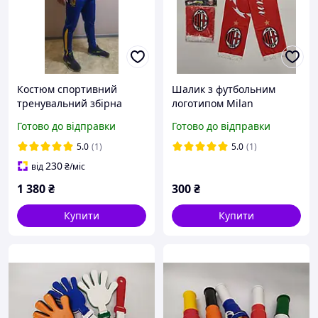
Костюм спортивний
Шалик з футбольним
тренувальний збірна
логотипом Milan
Україна дорослий синьо-
Готово до відправки
Готово до відправки
жовтий.
5.0
(1)
5.0
(1)
230
від
₴
/міс
1 380
₴
300
₴
Купити
Купити