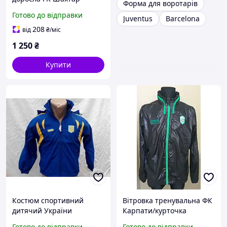
Форма для воротарів
чорно-помаранчева
Готово до відправки
Juventus
Barcelona
208
від
₴
/міс
1 250
₴
Купити
Костюм спортивний
Вітровка тренувальна ФК
дитячий України
Карпати/курточка
Boulevard FH-817
футбольна Карпати/
Готово до відправки
Готово до відправки