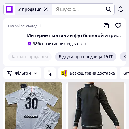
У продавця
Був online:
сьогодні
Интернет магазин футбольной атрибутики и аксессуаров
98% позитивних відгуків
Каталог продавця
Відгуки про продавця
1917
Ко
Фільтри
Безкоштовна доставка
Кат