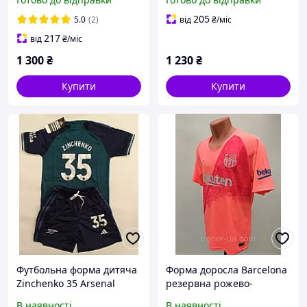
вітровка футбольна/
футбол
205
5.0
(2)
від
₴
/міс
217
від
₴
/міс
1 300
₴
1 230
₴
Купити
Купити
Футбольна форма дитяча
Форма доросла Barcelona
Zinchenko 35 Arsenal
резервна рожево-
зелено-синя сезон 2023-
червона сезон 2019
В наявності
В наявності