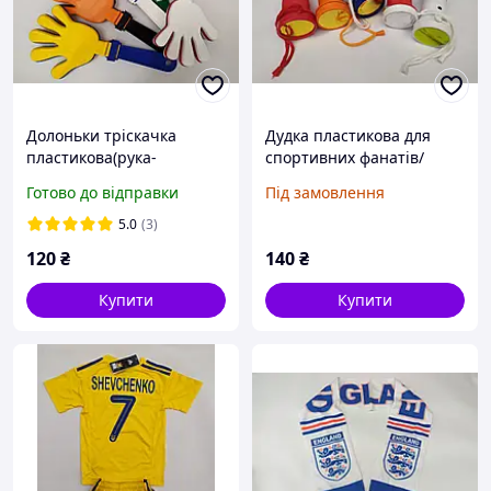
Долоньки тріскачка
Дудка пластикова для
пластикова(рука-
спортивних фанатів/
плескачка) для
дуделка фанатська/труба
Готово до відправки
Під замовлення
спортивних
для уболівальників
вболівальників та свят,
футболу/дудка/гуделка/
5.0
(3)
мікс кольорів
120
₴
140
₴
Купити
Купити