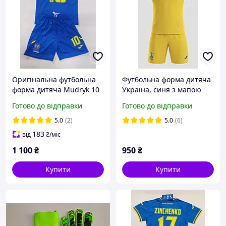
Оригінальна футбольна
Футбольна форма дитяча
форма дитяча Mudryk 10
Україна, синя з мапою
Україна синя
України і написом, Слава
Готово до відправки
Готово до відправки
Україні Героям Слава
5.0
(2)
5.0
(6)
183
від
₴
/міс
1 100
₴
950
₴
Купити
Купити