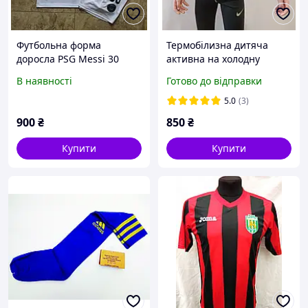
Футбольна форма
Термобілизна дитяча
доросла PSG Messi 30
активна на холодну
білого кольору
погоду/термобілизна/
В наявності
Готово до відправки
термо для футболістів/
термобілизна
5.0
(3)
900
₴
850
₴
Купити
Купити