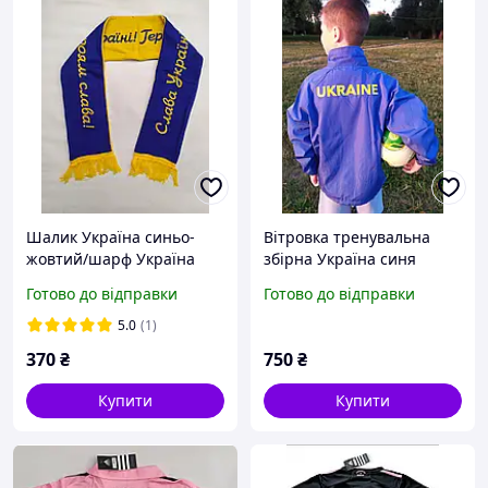
Шалик Україна синьо-
Вітровка тренувальна
жовтий/шарф Україна
збірна Україна синя
для фанатів/фанати
Готово до відправки
Готово до відправки
футболу/шарф Україна
для подарунка/сувенір
5.0
(1)
370
₴
750
₴
Купити
Купити