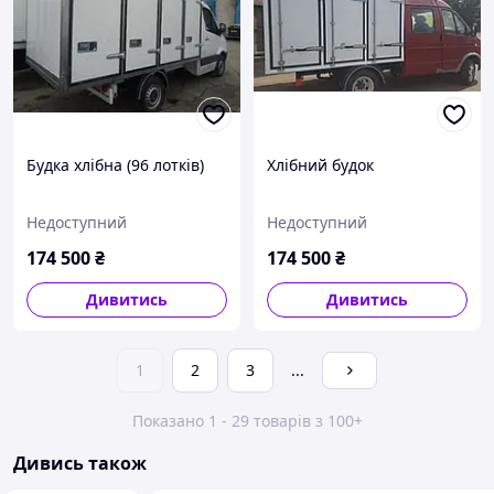
Будка хлібна (96 лотків)
Хлібний будок
Недоступний
Недоступний
174 500
₴
174 500
₴
Дивитись
Дивитись
1
2
3
...
Показано 1 - 29 товарів з 100+
Дивись також