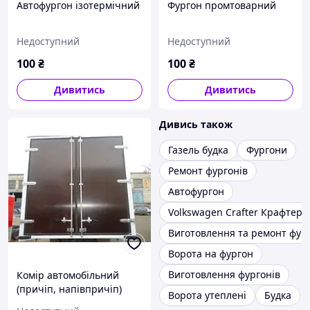
Автофургон ізотермічний
Фургон промтоварний
Недоступний
Недоступний
100
₴
100
₴
Дивитись
Дивитись
Дивись також
Газель будка
Фургони
Ремонт фургонів
Автофургон
Volkswagen Crafter Крафтер":
Виготовлення та ремонт фур
Ворота на фургон
Виготовлення фургонів
Комір автомобільний
(причіп, напівпричіп)
Ворота утеплені
Будка