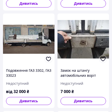
Дивитись
Дивитись
Подовження ГАЗ 3302, ГАЗ
Замок на штангу
33023
автомобільних воріт
(зразок на фото)
Недоступний
Недоступний
від
32 000
₴
7 000
₴
Дивитись
Дивитись