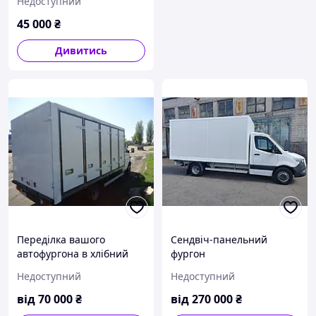
Недоступний
45 000
₴
Дивитись
Переділка вашого
Сендвіч-панельний
автофургона в хлібний
фургон
фургон
Недоступний
Недоступний
від
70 000
₴
від
270 000
₴