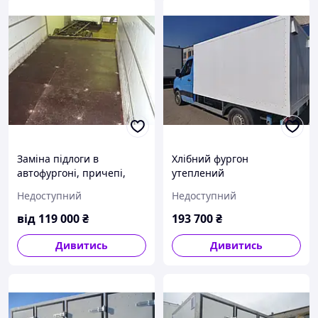
Заміна підлоги в
Хлібний фургон
автофургоні, причепі,
утеплений
напівпричепі
Недоступний
Недоступний
від
119 000
₴
193 700
₴
Дивитись
Дивитись