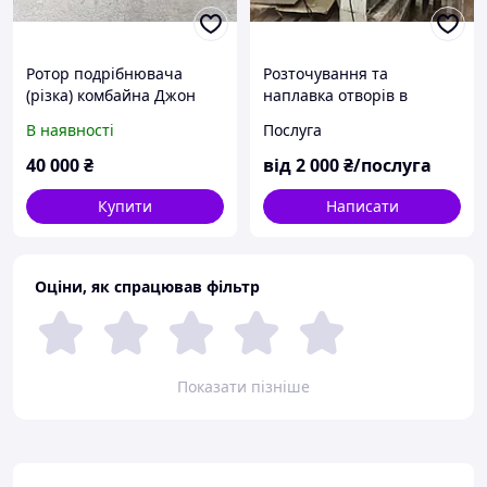
Ротор подрібнювача
Розточування та
(різка) комбайна Джон
наплавка отворів в
Дір 9680 (Djohn Deere)
корпусних деталях
В наявності
Послуга
40 000
₴
від
2 000
₴/послуга
Купити
Написати
Оціни, як спрацював фільтр
Показати пізніше