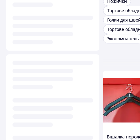
Ножички
Торгове облад
Экономпанель
Вішалка пороло