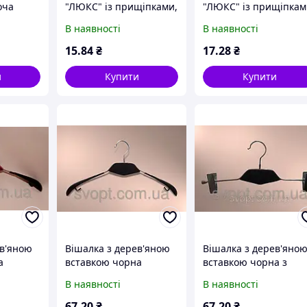
оча
"ЛЮКС" із прищіпками,
"ЛЮКС" із прищіпка
30 см
35 см
В наявності
В наявності
15
.84
₴
17
.28
₴
и
Купити
Купити
ев'яною
Вішалка з дерев'яною
Вішалка з дерев'яно
а
вставкою чорна
вставкою чорна з
прищіпками
В наявності
В наявності
67
.20
₴
67
.20
₴