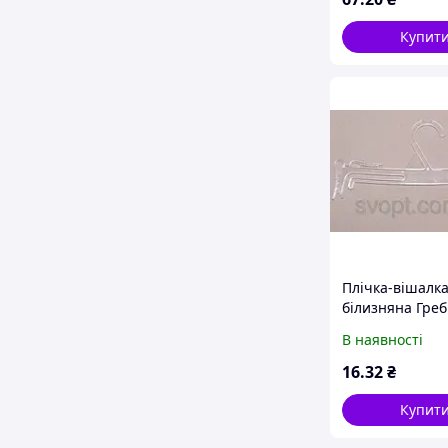
Купит
Плічка-вішалк
білизняна Греб
Польща скло
В наявності
16
.32
₴
Купит