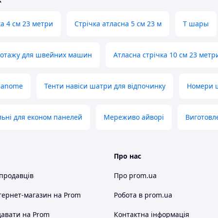
а 4 см 23 метри
Стрічка атласна 5 см 23 м
Т шары
икотажу для швейних машин
Атласна стрічка 10 см 23 метр
janome
Тенти навіси шатри для відпочинку
Номери 
льні для економ панелей
Мереживо айворі
Виготовл
Про нас
 продавців
Про prom.ua
тернет-магазин
на Prom
Робота в prom.ua
авати на Prom
Контактна інформація