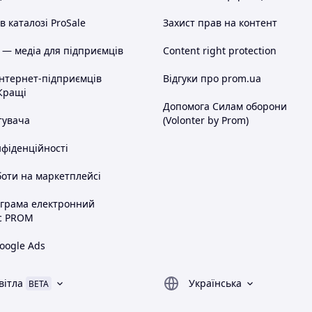
 каталозі ProSale
Захист прав на контент
 — медіа для підприємців
Content right protection
інтернет-підприємців
Відгуки про prom.ua
Кращі
Допомога Силам оборони
тувача
(Volonter by Prom)
нфіденційності
оти на маркетплейсі
ограма електронний
с PROM
oogle Ads
вітла
Українська
BETA