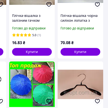
Плічка-вішалка з
Плічка-вішалка чорна
залізним гачком
силікон лопатка з
перекладиною
Готово до відправки
Готово до відправки
5.0
(1)
16
.83
₴
70
.08
₴
Купити
Купити