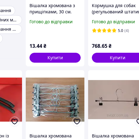
Вішалка хромована з
Кормушка для собак
нання
прищіпками, 30 см.
(регульований штати
60 см, миски по 3л)
Голки для швейних машин
Готово до відправки
Готово до відправки
Торгове обладнання для магазину одягу
5.0
(4)
13
.44
₴
768
.65
₴
Купити
Купити
н із
Вішалка хромована
Вішалка хромована