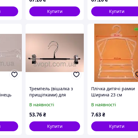
и
Купити
Купити
а
Тремпель (вішалка з
Плічка дитячі рамки
інець
прищіпками) для
Ширина 23 см
штанів 30 см
В наявності
В наявності
53
.76
₴
7
.63
₴
и
Купити
Купити