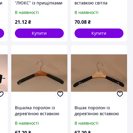
ми
"ЛЮКС" із прищіпками
вставкою світла
40 см
В наявності
В наявності
21
.12
₴
70
.08
₴
Купити
Купити
ю
Вішалка поролон із
Вішак поролон із
дерев'яною вставкою
дерев'яною вставкою
жіноча, темна
чоловічий, світлий
В наявності
В наявності
67
.20
₴
67
.20
₴