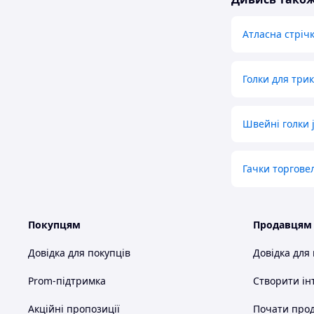
Атласна стрічк
Голки для тр
Швейні голки 
Гачки торгове
Покупцям
Продавцям
Довідка для покупців
Довідка для
Prom-підтримка
Створити ін
Акційні пропозиції
Почати прод