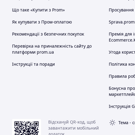
Що таке «Купити з Prom»
Просування в
Як купувати з Пром-оплатою
Sprava.prom
Рекомендації з безпечних покупок
Премія для 
Ecommerce.
Перевірка на приналежність сайту до
платформи prom.ua
Угода корис
Інструкції та поради
Політика ко
Правила роб
Бонусна пр
маркетплей
Інструкція G
Відскануй QR-код, щоб
Тема
-
с
завантажити мобільний
додаток