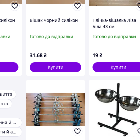
силікон
Вішак чорний силікон
Плічка-вішалка Ліза
Біла 43 см
равки
Готово до відправки
Готово до відправки
31
.68
₴
19
₴
и
Купити
Купити
шиття
ічка
Голки для валяння й шиття
Інші інструменти й аксесуари для шиття