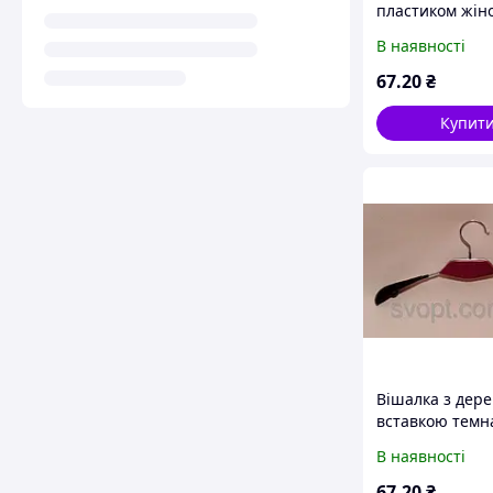
пластиком жін
В наявності
67
.20
₴
Купит
Вішалка з дер
вставкою темн
В наявності
67
.20
₴