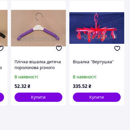
Плічка-вішалка дитяча
Вішалка "Вертушка"
ю
поролонова різного
кольору
В наявності
В наявності
52
.32
₴
335
.52
₴
Купити
Купити