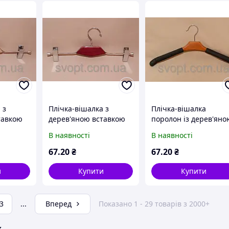
 з
Плічка-вішалка з
Плічка-вішалка
тавкою
дерев'яною вставкою
поролон із дерев'яно
іпками
червона з прищіпками
вставкою чоловіча,
В наявності
В наявності
темна
67
.20
₴
67
.20
₴
и
Купити
Купити
3
...
Вперед
Показано 1 - 29 товарів з 2000+
ж