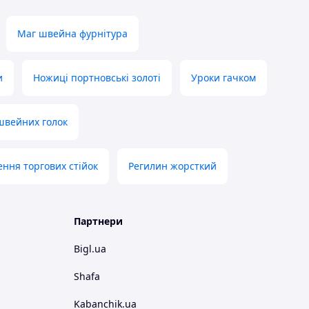
Маг швейна фурнітура
и
Ножиці портновські золоті
Уроки гачком
швейних голок
ення торгових стійок
Регилин жорсткий
Партнери
Bigl.ua
Shafa
Kabanchik.ua