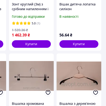
Зонт круглий (3м) з
Вішак дитяча лопатка
в
срібним напиленням і
силікон
клапаном на 16 спиць
Готово до відправки
В наявності
5.0
(1)
1 539
.36
₴
1 462
.39
₴
56
.64
₴
Купити
Купити
Вішалка хромована
Вішалка з дерев'яною