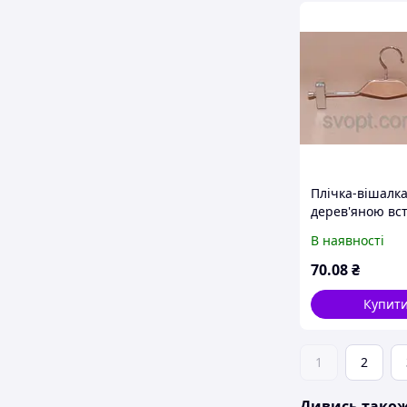
Плічка-вішалка
дерев'яною вс
світла з прищ
В наявності
70
.08
₴
Купит
1
2
Дивись тако