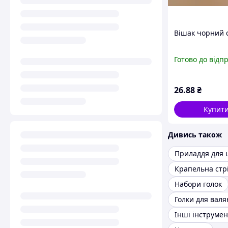
Вішак чорний 
Готово до відп
26
.88
₴
Купит
Дивись також
Приладдя для 
Крапельна стр
Набори голок