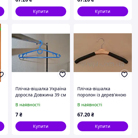
Купити
Купити
Плічка-вішалка Україна
Плічка-вішалка
доросла Довжина 39 см
поролон із дерев'яною
вставкою жіноча,
В наявності
В наявності
світла
7
₴
67
.20
₴
Купити
Купити