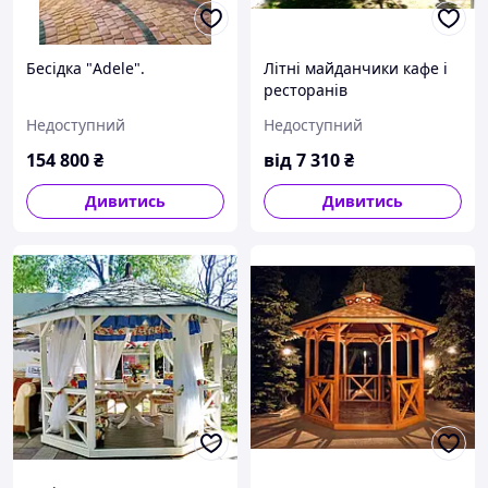
Бесідка "Adele".
Літні майданчики кафе і
ресторанів
Недоступний
Недоступний
154 800
₴
від
7 310
₴
Дивитись
Дивитись