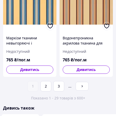
Маркізи тканини
Водонепроникна
невыгоряючі і
акрилова тканина для
водонепроникні Dickson
навісів Dickson 8224
Недоступний
Недоступний
8222 ширина рулону
ширина рулону 120см
120см полоска жовтий/
коричневий полоска
765
₴/пог.м
765
₴/пог.м
синій
Дивитись
Дивитись
1
2
3
...
Показано 1 - 29 товарів з 600+
Дивись також