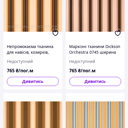
Непромокаєма тканина
Маркізні тканини Dickson
для навісів, козирків,
Orchestra 0745 ширина
маркіз Dickson Orchestra
рулону 120см полоска
Недоступний
Недоступний
0842
коричневий/персиковий
765
₴/пог.м
765
₴/пог.м
Дивитись
Дивитись