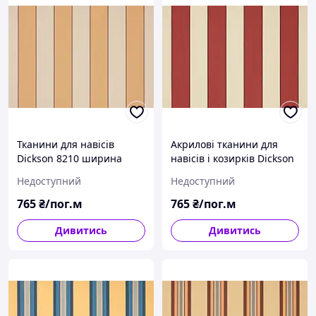
Тканини для навісів
Акрилові тканини для
Dickson 8210 ширина
навісів і козирків Dickson
рулону 120см полоска
8211 ширина рулону
Недоступний
Недоступний
жовтий/молочний.
120см полоска червоний/
білий.
765
₴/пог.м
765
₴/пог.м
Дивитись
Дивитись