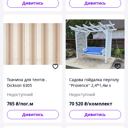
Дивитись
Дивитись
Тканина для тентів .
Садова гойдалка перголу
Dickson 6305
"Provence" 2,4*1,4м з
комплектом подушок, що
Недоступний
Недоступний
не промокають.
765
₴/пог.м
70 520
₴/комплект
Дивитись
Дивитись