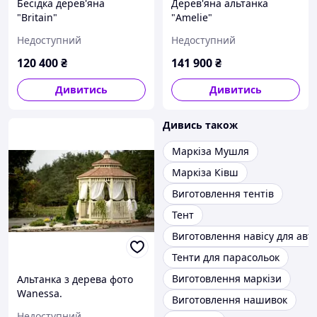
Бесідка дерев'яна
Дерев'яна альтанка
"Britain"
"Amelie"
Недоступний
Недоступний
120 400
₴
141 900
₴
Дивитись
Дивитись
Дивись також
Маркіза Мушля
Маркіза Ківш
Виготовлення тентів
Тент
Виготовлення навісу для авт
Тенти для парасольок
Виготовлення маркізи
Альтанка з дерева фото
Wanessa.
Виготовлення нашивок
Недоступний