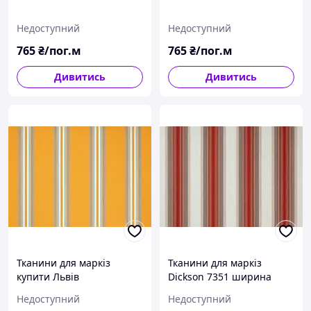
Недоступний
Недоступний
765
₴/пог.м
765
₴/пог.м
Дивитись
Дивитись
Тканини для маркіз
Тканини для маркіз
купити Львів
Dickson 7351 ширина
рулону 120см полоска
Недоступний
Недоступний
червоний/білий.