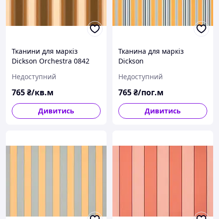
Тканини для маркіз
Тканина для маркіз
Dickson Orchestra 0842
Dickson
ширина рулону 120см
Недоступний
Недоступний
полоска коричневий
765
₴/кв.м
765
₴/пог.м
Дивитись
Дивитись