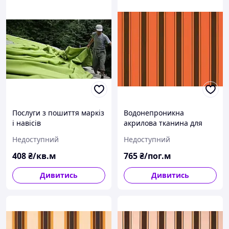
Послуги з пошиття маркіз
Водонепроникна
і навісів
акрилова тканина для
навісів.
Недоступний
Недоступний
408
₴/кв.м
765
₴/пог.м
Дивитись
Дивитись