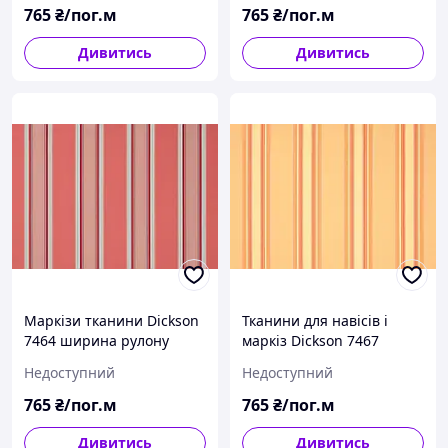
765
₴/пог.м
765
₴/пог.м
Дивитись
Дивитись
Маркізи тканини Dickson
Тканини для навісів і
7464 ширина рулону
маркіз Dickson 7467
120см полоска
ширина рулону 120см
Недоступний
Недоступний
персиковий/білий
полоска жовтий/білий
765
₴/пог.м
765
₴/пог.м
Дивитись
Дивитись