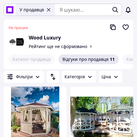
У продавця
Не працює
Wood Luxury
Рейтинг ще не сформовано
Каталог продавця
Відгуки про продавця
11
Конт
Фільтри
Категорія
Ціна