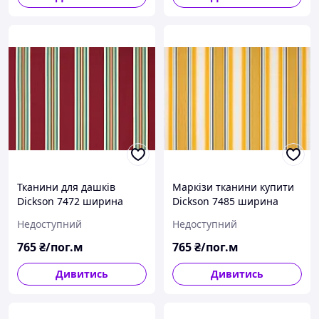
Тканини для дашків
Маркізи тканини купити
Dickson 7472 ширина
Dickson 7485 ширина
рулону 120см полоска
рулону 120см полоска
Недоступний
Недоступний
червоний/зелений/білий.
жовтий/білий
765
₴/пог.м
765
₴/пог.м
Дивитись
Дивитись