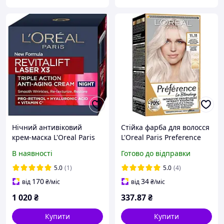
Нічний антивіковий
Стійка фарба для волосся
крем-маска L'Oreal Paris
L'Oreal Paris Preference
Revitalift Laser Х3 Night,
11.11 Extra Light Cool
В наявності
Готово до відправки
50 мл
Crystal Blonde
(3600524080143)
5.0
(1)
5.0
(4)
170
34
від
₴
/міс
від
₴
/міс
1 020
₴
337
.87
₴
Купити
Купити