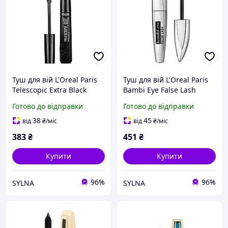
Туш для вій L'Oreal Paris
Туш для вій L'Oreal Paris
Telescopic Extra Black
Bambi Eye False Lash
екстрачорна 9,9 мл
екстрачорна
Готово до відправки
Готово до відправки
38
45
від
₴
/міс
від
₴
/міс
383
₴
451
₴
Купити
Купити
96%
96%
SYLNA
SYLNA