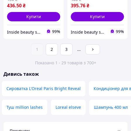
436
.50
₴
395
.76
₴
Купити
Купити
99%
99%
Inside beauty shop
Inside beauty shop
1
2
3
...
Показано 1 - 29 товарів з 700+
Дивись також
Сироватка L'Oreal Paris Bright Reveal
Кондиціонер для 
Туш million lashes
Loreal elseve
Шампунь 400 мл
Покупцям