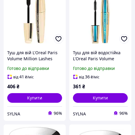
Туш для вій L'Oreal Paris
Туш для вій водостійка
Volume Million Lashes
L'Oreal Paris Volume
Classic об'ємна чорна
Million Lashes Waterproof
Готово до відправки
Готово до відправки
1
41
36
від
₴
/міс
від
₴
/міс
406
₴
361
₴
Купити
Купити
96%
96%
SYLNA
SYLNA