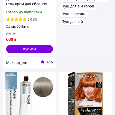
гель-крем для обличчя
Туш для вій l'oreal
L'Oreal Paris Revitalift
Готово до відправки
Туш лореаль
Filler для комбінованої
шкіри обличчя 50 мл
5.0
(3)
Туш для вій
(3600524213848)
60
від
₴
/міс
850
₴
600
₴
Купити
97%
Makeup_bm