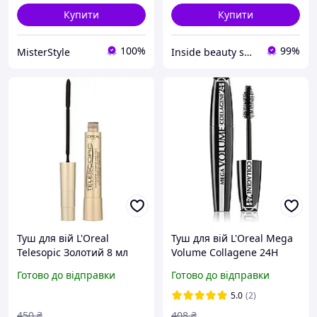
Купити
Купити
100%
99%
MisterStyle
Inside beauty shop
Туш для вій L'Oreal
Туш для вій L'Oreal Mega
Telesopiс Золотий 8 мл
Volume Collagene 24H
original
Black Smoke 10мл original
Готово до відправки
Готово до відправки
5.0
(2)
450
₴
408
₴