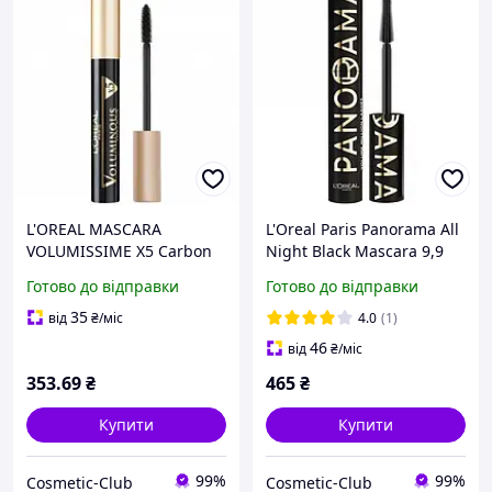
L'OREAL MASCARA
L'Oreal Paris Panorama All
VOLUMISSIME X5 Carbon
Night Black Mascara 9,9
Black 8ml
ml
Готово до відправки
Готово до відправки
35
від
₴
/міс
4.0
(1)
46
від
₴
/міс
353
.69
₴
465
₴
Купити
Купити
99%
99%
Cosmetic-Club
Cosmetic-Club