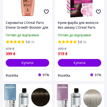
Сироватка L'Oreal Paris
Крем-фарба для волосся
Elseve Growth Booster для
без аміаку L'Oreal Paris
боротьби з випадінням та
Casting Creme Gloss 400 -
Готово до відправки
Готово до відправки
ламкістю волосся 102 мл
Каштан 180 мл
(3600524198367)
(3600521249888)
5.0
(3)
5.0
(4)
476
₴
390
₴
399
₴
319
₴
Купити
Купити
97%
97%
Rozetka
Rozetka