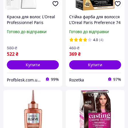
Краска для волос L'Oreal
Стійка фарба для волосся
Professionnel Paris
L'Oreal Paris Preference 74
стойкая Majirel 9.11 Дуже
Інтенсивний мідний
Готово до відправки
Готово до відправки
світлий блондин
(3600521434734)
попелястий інтенсивний
4.0
(4)
60 мл
580
₴
460
₴
522
₴
369
₴
Купити
Купити
99%
97%
Profblesk.com.ua Інтернет-магазин професійної косметики. "Безкоштовна доставка від 1199 грн"
Rozetka