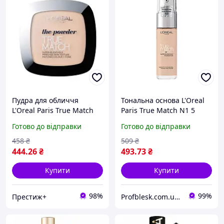
Пудра для обличчя
Тональна основа L'Oreal
L'Oreal Paris True Match
Paris True Match N1 5
R1/С1 9 г original
linen 30 мл
Готово до відправки
Готово до відправки
458
₴
509
₴
444
.26
₴
493
.73
₴
Купити
Купити
98%
99%
Престиж+
Profblesk.com.ua Інтернет-магазин професійної косметики. "Безкоштовна доставка від 1199 грн"