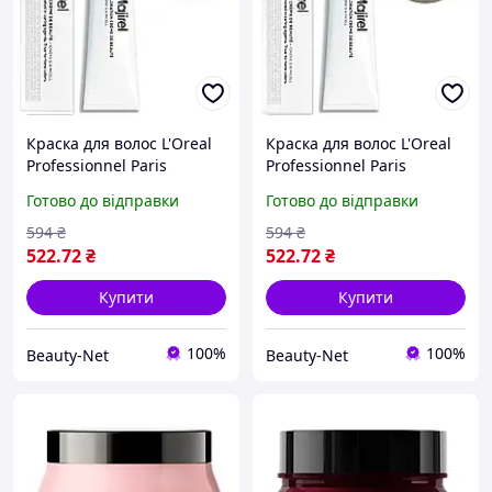
Краска для волос L'Oreal
Краска для волос L'Oreal
Professionnel Paris
Professionnel Paris
стойкая Majirel 5.12
стойкая Majirel 10.12
Готово до відправки
Готово до відправки
Світло-коричневий
Екстра-світлий блондин
попелясто-фіолетовий 60
попелясто-фіолетовий 60
594
₴
594
₴
мл
мл
522
.72
₴
522
.72
₴
Купити
Купити
100%
100%
Beauty-Net
Beauty-Net