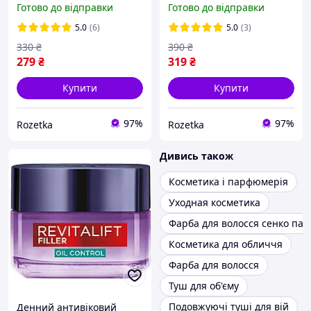
Готово до відправки
Готово до відправки
для інтенсивного
Холодний каштан
живлення волосся 100 мл
(3600523825844)
5.0
(6)
5.0
(3)
(3600524135775)
330
₴
390
₴
279
₴
319
₴
Купити
Купити
97%
97%
Rozetka
Rozetka
Дивись також
Косметика і парфюмерія
Уходная косметика
Фарба для волосся сенко пал
Косметика для обличчя
Фарба для волосся
Туш для об'єму
Подовжуючі туші для вій
Денний антивіковий