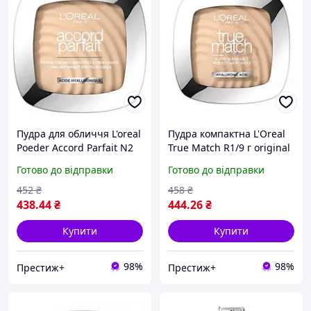
Пудра для обличчя L'oreal
Пудра компактна L'Oreal
Poeder Accord Parfait N2
True Match R1/9 г original
neutral original
Готово до відправки
Готово до відправки
452
₴
458
₴
438
.44
₴
444
.26
₴
Купити
Купити
98%
98%
Престиж+
Престиж+