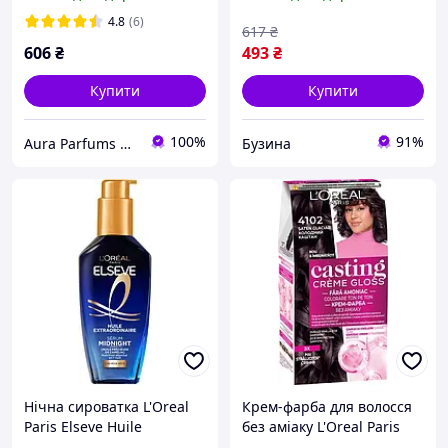
потрійної дії для шкіри
русявий перламутровий
обличчя 50 мл
(3600521831755)
4.8
(6)
617
₴
(3600522895121)
606
₴
493
₴
Купити
Купити
100%
91%
Aura Parfums | Інтернет-магазин парфумерії та косметики
Бузина
Нічна сироватка L'Oreal
Крем-фарба для волосся
Paris Elseve Huile
без аміаку L'Oreal Paris
Extraordinaire Midnight
Casting Creme Gloss 4102