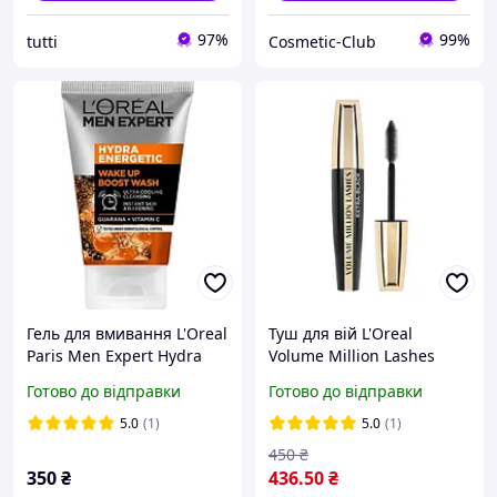
97%
99%
tutti
Cosmetic-Club
Гель для вмивання L'Oreal
Туш для вій L'Oreal
Paris Men Expert Hydra
Volume Million Lashes
Energetic Очищуючий з
Extra-Black екстра-чорна
Готово до відправки
Готово до відправки
пробуджуючим ефектом
9.2 мл
для чоловіків 100 мл
5.0
(1)
5.0
(1)
(3600523718269)
450
₴
350
₴
436
.50
₴