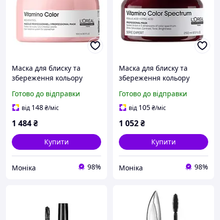
Маска для блиску та
Маска для блиску та
збереження кольору
збереження кольору
фарбованого волосся
фарбованого волосся
Готово до відправки
Готово до відправки
L'Oréal Vitamino Color
L'Oréal Vitamino Color
Spectrum 500 мл
Spectrum 250 мл
148
105
від
₴
/міс
від
₴
/міс
1 484
₴
1 052
₴
Купити
Купити
98%
98%
Моніка
Моніка