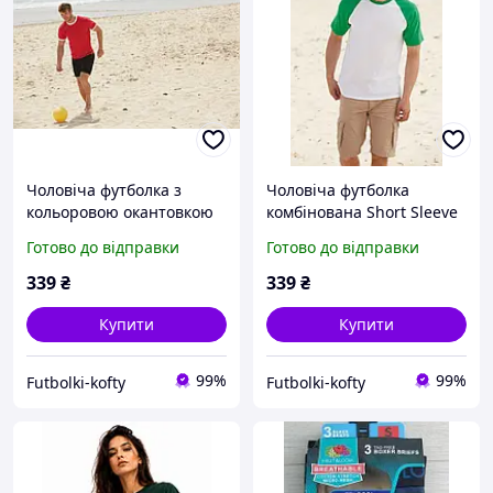
Чоловіча футболка з
Чоловіча футболка
кольоровою окантовкою
комбінована Short Sleeve
Ringer 61-168-0
Baseball 61-026-0
Готово до відправки
Готово до відправки
339
₴
339
₴
Купити
Купити
99%
99%
Futbolki-kofty
Futbolki-kofty