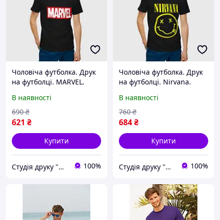
Чоловіча футболка. Друк
Чоловіча футболка. Друк
на футболці. MARVEL.
на футболці. Nirvana.
Марвел
Нірвана
В наявності
В наявності
690
₴
760
₴
621
₴
684
₴
Купити
Купити
100%
100%
Студія друку "Hard Print"
Студія друку "Hard Print"