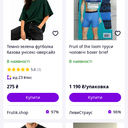
Темно-зелена футболка
Fruit of the loom труси
базова унісекс-оверсайз
чоловічі boxer brief
fruit of the loom
розмір S. набір боксерів
В наявності
В наявності
valueweight смарагдова
із 3 шт.
5.0
(3)
23
від
₴
/міс
275
₴
1 190
₴/упаковка
Купити
Купити
97%
96%
Frutik.shop
ЛевиСтраус