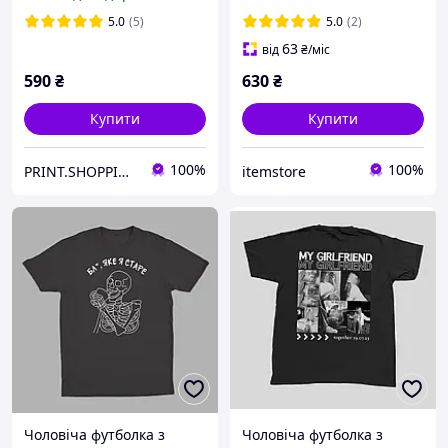
кумів.Футболка для куми
5.0
(5)
5.0
(2)
63
від
₴
/міс
590
₴
630
₴
Купити
Купити
100%
100%
PRINT.SHOPPING.UA
itemstore
Чоловіча футболка з
Чоловіча футболка з