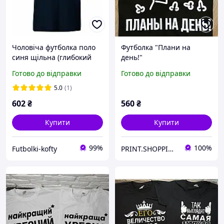
Чоловіча футболка поло
Футболка "Плани на
синя щільна (глибокий
день!"
темно-синій) Premium
Готово до відправки
Готово до відправки
polo Fruit of the Loom, 2XL
5.0
(1)
602
₴
560
₴
Купити
Купити
99%
100%
Futbolki-kofty
PRINT.SHOPPING.UA