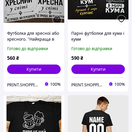
Футболка для хресної або
Парні футболки для кума і
хресного. "Найкраща в
куми
світі хресна"
Готово до відправки
Готово до відправки
560
₴
590
₴
Купити
Купити
100%
100%
PRINT.SHOPPING.UA
PRINT.SHOPPING.UA