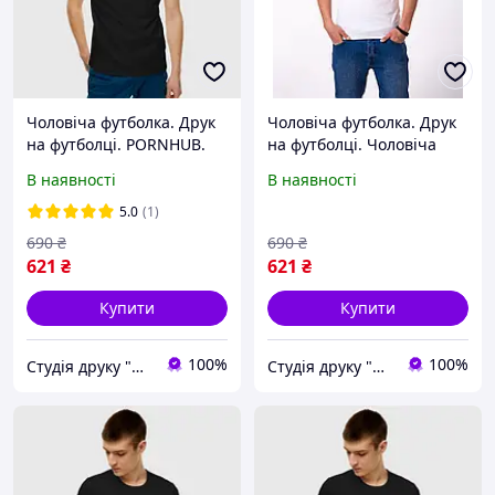
Чоловіча футболка. Друк
Чоловіча футболка. Друк
на футболці. PORNHUB.
на футболці. Чоловіча
ПОРНХАБ
футболка. Футболка папі
В наявності
В наявності
5.0
(1)
690
₴
690
₴
621
₴
621
₴
Купити
Купити
100%
100%
Студія друку "Hard Print"
Студія друку "Hard Print"