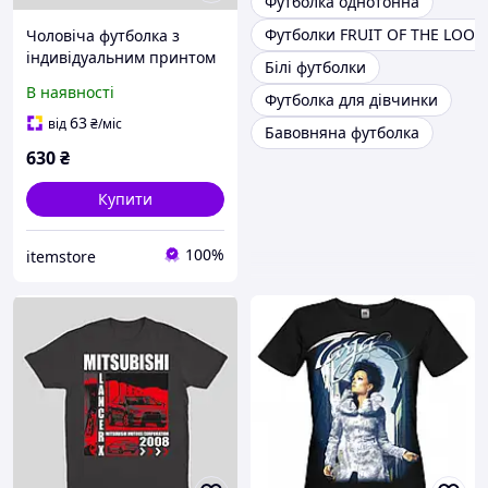
Футболка однотонна
Футболки FRUIT OF THE LOO
Чоловіча футболка з
індивідуальним принтом
Білі футболки
для друзів BEST FRIENDS
В наявності
Футболка для дівчинки
63
від
₴
/міс
Бавовняна футболка
630
₴
Купити
100%
itemstore