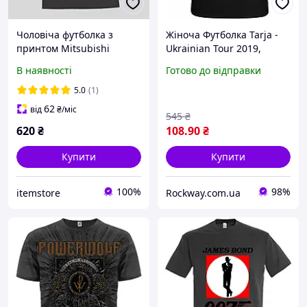
Чоловіча футболка з
Жіноча Футболка Tarja -
принтом Mitsubishi
Ukrainian Tour 2019,
Lancer
Розмір S
В наявності
Готово до відправки
5.0
(1)
62
від
₴
/міс
545
₴
620
₴
108
.90
₴
Купити
Купити
100%
98%
itemstore
Rockway.com.ua