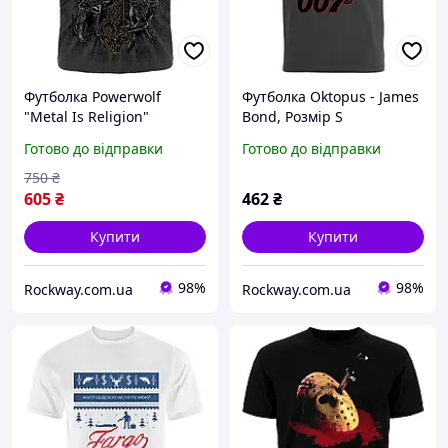
Футболка Powerwolf
Футболка Oktopus - James
"Metal Is Religion"
Bond, Розмір S
(graphite t-shirt), Розмір S
Готово до відправки
Готово до відправки
750
₴
605
₴
462
₴
Купити
Купити
98%
98%
Rockway.com.ua
Rockway.com.ua