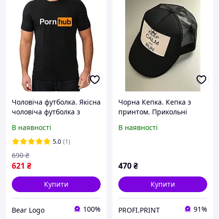
Чоловіча футболка. Якісна
Чорна Кепка. Кепка з
чоловіча футболка з
принтом. Прикольні
принтом. Porn HUB
кепки на літо
В наявності
В наявності
5.0
(1)
690
₴
621
₴
470
₴
Купити
Купити
100%
91%
Bear Logo
PROFI.PRINT