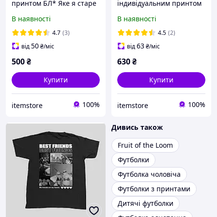
принтом БЛ* Яке я старе
індивідуальним принтом
для закоханих MY
В наявності
В наявності
GIRLFRIEND
4.7
(3)
4.5
(2)
50
63
від
₴
/міс
від
₴
/міс
500
₴
630
₴
Купити
Купити
100%
100%
itemstore
itemstore
Дивись також
Fruit of the Loom
Футболки
Футболка чоловіча
Футболки з принтами
Дитячі футболки