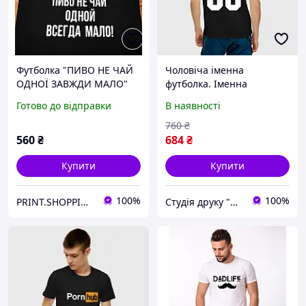
Футболка "ПИВО НЕ ЧАЙ
Чоловіча іменна
ОДНОЇ ЗАВЖДИ МАЛО"
футболка. Іменна
футболка. Чоловіча
Готово до відправки
В наявності
футболка.
760
₴
560
₴
684
₴
Купити
Купити
100%
100%
PRINT.SHOPPING.UA
Студія друку "Hard Print"