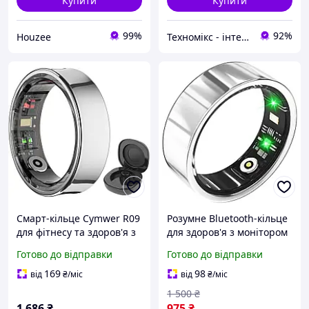
Купити
Купити
99%
92%
Houzee
Техномікс - інтернет - магазин якісної техніки, електроніки та інших товарів для дому та роботи
Смарт-кільце Cymwer R09
Розумне Bluetooth-кільце
для фітнесу та здоров'я з
для здоров'я з монітором
пульсометром
серцевого ритму,
Готово до відправки
Готово до відправки
моніторингом сну та
кров'яного тиску, кисню,
рівня кисню сріблясте
сну, 12 р IP68 УЦІНКА
169
98
від
₴
/міс
від
₴
/міс
(читати опис )
1 500
₴
1 686
₴
975
₴