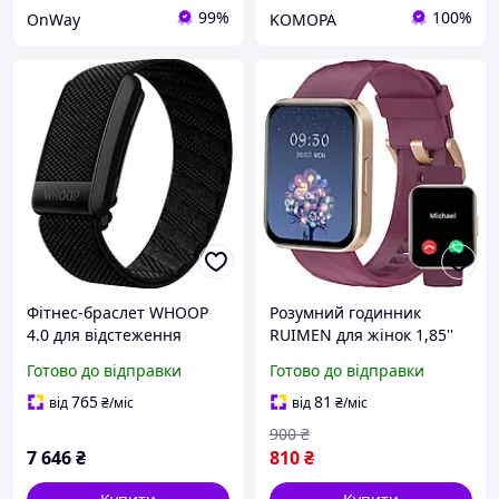
99%
100%
OnWay
KOMOPA
Фітнес-браслет WHOOP
Розумний годинник
4.0 для відстеження
RUIMEN для жінок 1,85''
здоров'я та активності
HD-екран, підтримка
Готово до відправки
Готово до відправки
моніторинг серцевого
дзвінків, сумісний з
ритму та кисню
iPhone та Android,
765
81
від
₴
/міс
від
₴
/міс
моніторинг серцевого
900
₴
ритму
7 646
₴
810
₴