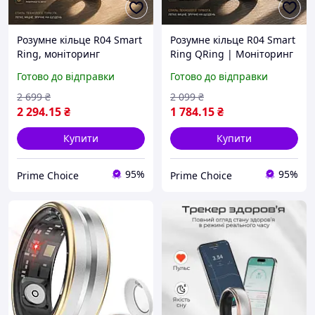
Розумне кільце R04 Smart
Розумне кільце R04 Smart
Ring, моніторинг
Ring QRing | Моніторинг
серцевого ритму, SpO2,
пульсу, SpO , сну, HRV,
Готово до відправки
Готово до відправки
сон, HRV, 5ATM, Bluetooth,
стресу, 5ATM, Bluetooth,
QRing App
до 7 днів автономності
2 699
₴
2 099
₴
2 294
.15
₴
1 784
.15
₴
Купити
Купити
95%
95%
Prime Choice
Prime Choice