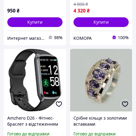
4 800
₴
950
₴
4 320
₴
Купити
Купити
98%
100%
Интернет магазин "Style-XX-Shop"
KOMOPA
Amzhero D26 - Фітнес-
Срібне кільце з золотими
браслет з відстеженням
вставками
серцевого ритму,
Готово до відправки
Готово до відправки