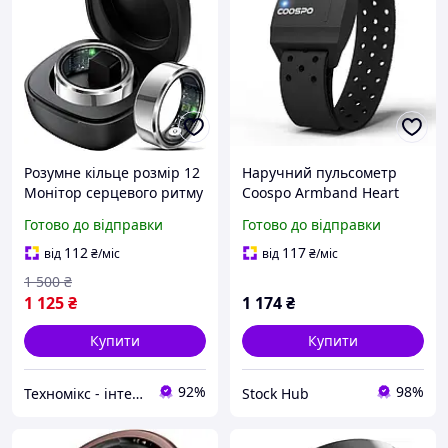
Розумне кільце розмір 12
Наручний пульсометр
Монітор серцевого ритму
Coospo Armband Heart
Кільце для вимірювання
Rate Monitor HW706
Готово до відправки
Готово до відправки
артеріального тиску
Браслет для моніторингу
Трекер сну Кільце для
серцевого ритму
112
117
від
₴
/міс
від
₴
/міс
здоров'я Шагомер
1 500
₴
1 125
₴
1 174
₴
Купити
Купити
92%
98%
Техномікс - інтернет - магазин якісної техніки, електроніки та інших товарів для дому та роботи
Stock Hub