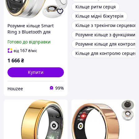
Кільце ритм серця
Кільце мідні біжутерія
Кільце з трекінгом серцевог
Розумне кільце Smart
Ring з Bluetooth для
Розумне кільце з функціями
фітнесу та контролю
Готово до відправки
Розумне кільце для контролю
здоров'я для Android та
iOS з моніторингом
167
від
₴
/міс
Кільце для контролю серцев
серцевого ритму
1 666
₴
Купити
99%
Houzee