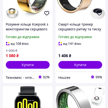
Розумне кільце Koepovk з
Смарт-кільце трекер
моніторингом серцевого
серцевого ритму та тиску
ритму розмір 7
сумісне з iPhone Samsung
Готово до відправки
Готово до відправки
Galaxy золотисте розмір
10
108
141
від
₴
/міс
від
₴
/міс
1 200
₴
1 080
₴
1 406
₴
Купити
Купити
92%
99%
Техномікс - інтернет - магазин якісної техніки, електроніки та інших товарів для дому та роботи
Houzee