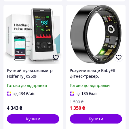
Ручний пульсоксиметр
Розумне кільце BabyElf
Holfenry JKS50F
фітнес-трекер,
перезаряджається з
моніторинг сну,
Готово до відправки
Готово до відправки
моніторингом SpO2 та
серцевого ритму та
серцевого ритму білий
активності,
434
135
від
₴
/міс
від
₴
/міс
водонепроникне, розмір
1 500
₴
12
4 343
₴
1 350
₴
Купити
Купити