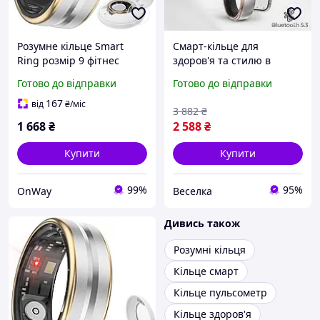
Розумне кільце Smart
Смарт-кільце для
Ring розмір 9 фітнес
здоров'я та стилю в
кільце з Bluetooth
рожевому золоті з
Готово до відправки
Готово до відправки
моніторинг серцевого
повідомленнями та
ритму IP68 сріблясте із
моніторингом активності
167
від
₴
/міс
3 882
₴
золотою окантовкою
FLAME
1 668
₴
2 588
₴
Купити
Купити
99%
95%
OnWay
Веселка
Дивись також
Розумні кільця
Кільце смарт
Кільце пульсометр
Кільце здоров'я