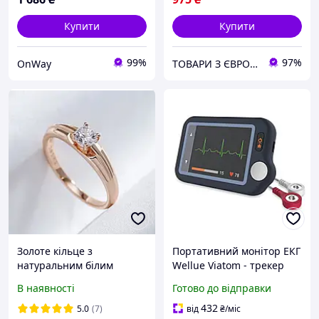
Купити
Купити
99%
97%
OnWay
ТОВАРИ З ЄВРОПИ
Золоте кільце з
Портативний монітор ЕКГ
натуральним білим
Wellue Viatom - трекер
цирконієм/фіанітами
серцевого ритму з
В наявності
Готово до відправки
безкоштовним додатком
432
5.0
(7)
від
₴
/міс