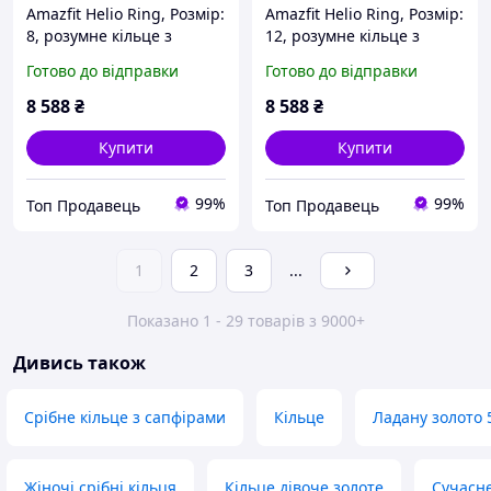
Amazfit Helio Ring, Розмір:
Amazfit Helio Ring, Розмір:
8, розумне кільце з
12, розумне кільце з
моніторингом сну,
моніторингом сну,
Готово до відправки
Готово до відправки
серцевого ритму,
моніторингом серцевого
водонепроникністю 10
ритму,
8 588
₴
8 588
₴
атм, надлегки
водонепроникністю 10
атм,
Купити
Купити
99%
99%
Топ Продавець
Топ Продавець
1
2
3
...
Показано 1 - 29 товарів з 9000+
Дивись також
Срібне кільце з сапфірами
Кільце
Ладану золото 
Жіночі срібні кільця
Кільце дівоче золоте
Сучасне