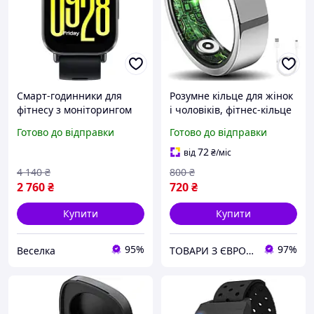
Смарт-годинники для
Розумне кільце для жінок
фітнесу з моніторингом
і чоловіків, фітнес-кільце
серцевого ритму для
з підрахунком кроків,
Готово до відправки
Готово до відправки
активного способу життя
серцевим ритмом, рівнем
водонепроникні. FLAME
кисню в крові,
72
від
₴
/міс
моніторингом тиск
4 140
₴
800
₴
2 760
₴
720
₴
Купити
Купити
95%
97%
Веселка
ТОВАРИ З ЄВРОПИ