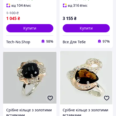
моніторингом пульсу,
кисню, тиску,
104
316
від
₴
/міс
від
₴
/міс
водонепроникний
1 100
₴
1 045
₴
3 155
₴
Купити
Купити
98%
97%
Tech-No.Shop
Все Для Тебе
Срібне кільце з золотими
Срібне кільце з золотими
вставками
вставками