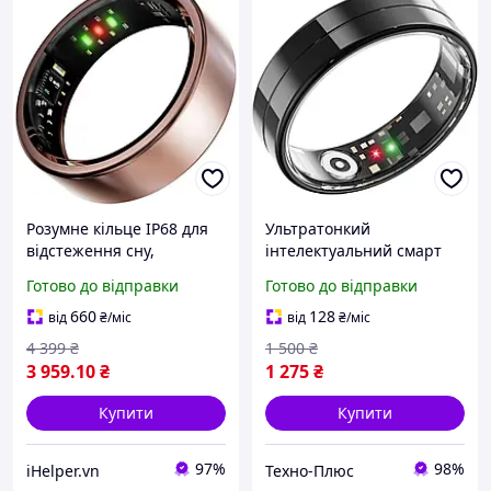
Розумне кільце IP68 для
Ультратонкий
відстеження сну,
інтелектуальний смарт
серцевого ритму,
кільце Mingtawn,
Готово до відправки
Готово до відправки
сумісність з iOS та
цілодобовий моніторинг
Android (рожеве золото,
серцевого ритму, SpO2,
660
128
від
₴
/міс
від
₴
/міс
9)
сон, температура тіла
4 399
₴
1 500
₴
3 959
.10
₴
1 275
₴
Купити
Купити
97%
98%
iHelper.vn
Техно-Плюс