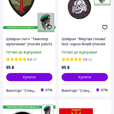
Шеврон патч "Тамплієр
Шеврон "Мертва голова"
мультикам" (morale patch)
No2 чорно-білий (morale
зробимо будь-який
patch) череп і кістки
Готово до відправки
Готово до відправки
шеврон!
веселий роджер totenkopf
5.0
(3)
5.0
(2)
95
₴
95
₴
Купити
Купити
97%
97%
Воєнторг "Спецназ" - найкращий український військовий магазин — виробник!
Воєнторг "Спецназ" - найкращий український військовий магазин — виробник!