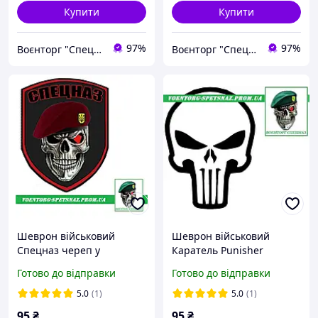
Купити
Купити
97%
97%
Воєнторг "Спецназ" - найкращий український військовий магазин — виробник!
Воєнторг "Спецназ" - найкращий український військовий магазин — виробник!
Шеврон військовий
Шеврон військовий
Спецназ череп у
Каратель Punisher
маруновому береті ДШВ
(morale patch)
Готово до відправки
Готово до відправки
(morale patch)
5.0
(1)
5.0
(1)
95
₴
95
₴