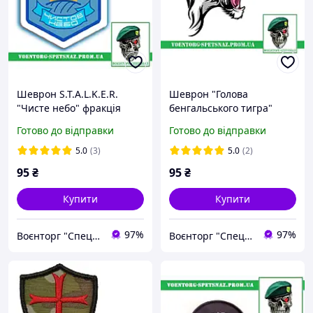
Шеврон S.T.A.L.K.E.R.
Шеврон "Голова
"Чисте небо" фракція
бенгальського тигра"
сталкерів (morale patch)
(morale patch)
Готово до відправки
Готово до відправки
Зробимо будь-який патч!
5.0
(3)
5.0
(2)
95
₴
95
₴
Купити
Купити
97%
97%
Воєнторг "Спецназ" - найкращий український військовий магазин — виробник!
Воєнторг "Спецназ" - найкращий український військовий магазин — виробник!