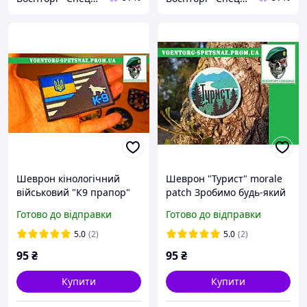
Шеврон кінологічний
Шеврон "Турист" morale
військовий "К9 прапор"
patch Зробимо будь-який
(morale patch) Зробимо
шеврон!
Готово до відправки
Готово до відправки
будь-який патч!
5.0
(2)
5.0
(2)
95
₴
95
₴
Купити
Купити