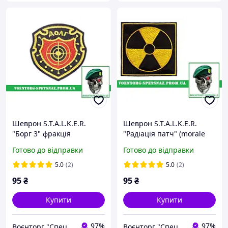
Шеврон S.T.A.L.K.E.R.
Шеврон S.T.A.L.K.E.R.
"Борг 3" фракція
"Радіація патч" (morale
сталкерів (morale patch)
patch) Зробимо будь-який
Готово до відправки
Готово до відправки
Зробимо будь-який патч!
патч!
5.0
(2)
5.0
(2)
95
₴
95
₴
Купити
Купити
97%
97%
Воєнторг "Спецназ" - найкращий український військовий магазин — виробник!
Воєнторг "Спецназ" - найкращий український військовий магазин — виробник!