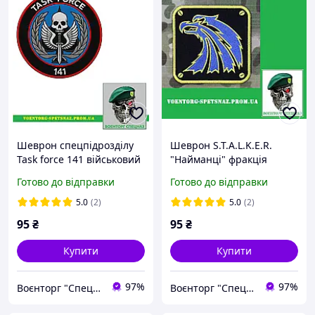
Шеврон спецпідрозділу
Шеврон S.T.A.L.K.E.R.
Task force 141 військовий
"Найманці" фракція
(morale patch) Зробимо
сталкерів (morale patch)
Готово до відправки
Готово до відправки
будь-який шеврон!
Здійснюємо будь-який
патч!
5.0
(2)
5.0
(2)
95
₴
95
₴
Купити
Купити
97%
97%
Воєнторг "Спецназ" - найкращий український військовий магазин — виробник!
Воєнторг "Спецназ" - найкращий український військовий магазин — виробник!