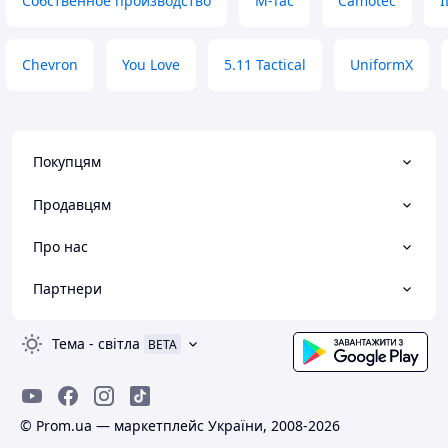
Собственное производство
M-Tac
Camotec
I
Chevron
You Love
5.11 Tactical
UniformX
Покупцям
Продавцям
Про нас
Партнери
Тема
-
світла
BETA
© Prom.ua — маркетплейс України, 2008-2026