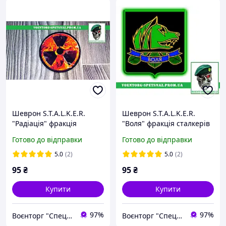
Шеврон S.T.A.L.K.E.R.
Шеврон S.T.A.L.K.E.R.
"Радіація" фракція
"Воля" фракція сталкерів
сталкерів (morale patch)
Свобода (morale patch)
Готово до відправки
Готово до відправки
Зробимо будь-який патч!
Зодіємо будь-який патч!
5.0
(2)
5.0
(2)
95
₴
95
₴
Купити
Купити
97%
97%
Воєнторг "Спецназ" - найкращий український військовий магазин — виробник!
Воєнторг "Спецназ" - найкращий український військовий магазин — виробник!