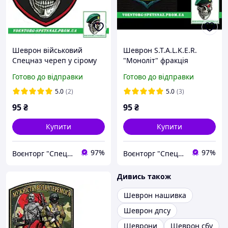
Шеврон військовий
Шеврон S.T.A.L.K.E.R.
Спецназ череп у сірому
"Моноліт" фракція
береті ССО (morale patch)
сталкерів (morale patch)
Готово до відправки
Готово до відправки
Зробимо будь-який патч!
5.0
(2)
5.0
(3)
95
₴
95
₴
Купити
Купити
97%
97%
Воєнторг "Спецназ" - найкращий український військовий магазин — виробник!
Воєнторг "Спецназ" - найкращий український військовий магазин — виробник!
Дивись також
Шеврон нашивка
Шеврон дпсу
Шеврони
Шеврон сбу