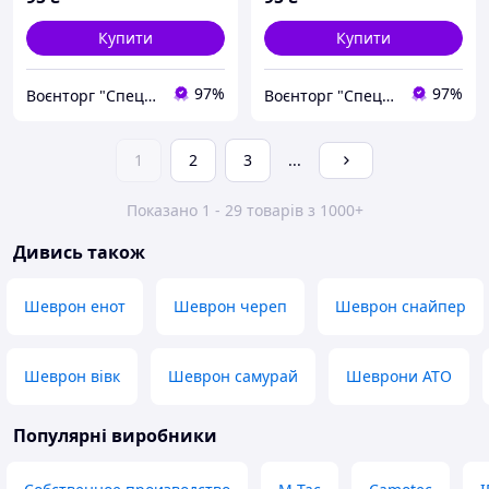
Купити
Купити
97%
97%
Воєнторг "Спецназ" - найкращий український військовий магазин — виробник!
Воєнторг "Спецназ" - найкращий український військовий магазин — виробник!
1
2
3
...
Показано 1 - 29 товарів з 1000+
Дивись також
Шеврон енот
Шеврон череп
Шеврон снайпер
Шеврон вівк
Шеврон самурай
Шеврони АТО
Популярні виробники