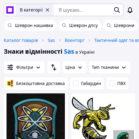
В категорії
Шеврон нашивка
Шеврон дпсу
Шеврони
Каталог товарів
Sas
Воєнторг
Тактичний одяг та в
Знаки відмінності
Sas
в Україні
Фільтри
Ціна
Тип тканини
Безкоштовна доставка
Габардин
ПВХ