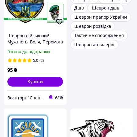
Дшв
Шеврон дшв
Шеврон прапор України
Шеврон розвідка
Тактичне спорядження
Шеврон військовий
Мужність, Воля, Перемога
Шеврон артилерія
(morale patch)
Готово до відправки
5.0
(2)
95
₴
Купити
97%
Воєнторг "Спецназ" - найкращий український військовий магазин — виробник!