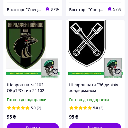
97%
97%
Воєнторг "Спецназ" - найкращий український військовий магазин — виробник!
Воєнторг "Спецназ" - найкращий український військовий магазин — виробник!
Шеврон патч "102
Шеврон патч "36 дивізія
ОБрТРО тип 2" 102
зондерманом
бригада тероборони
Дірлевангер" зробимо
Готово до відправки
Готово до відправки
Івано Франківськ (morale
будь-який шеврон!
patch) Зробимо будь-який
5.0
(2)
5.0
(2)
шеврон!
95
₴
95
₴
Купити
Купити