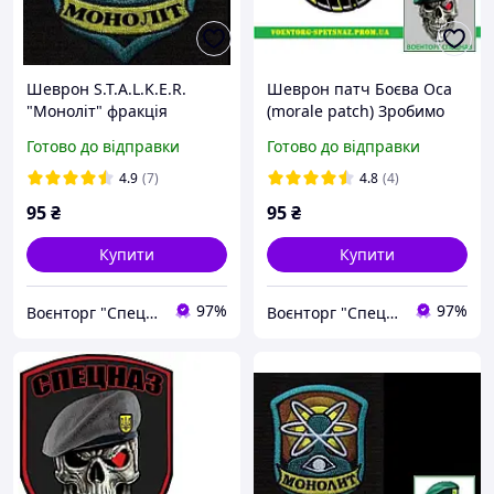
Шеврон S.T.A.L.K.E.R.
Шеврон патч Боєва Оса
"Моноліт" фракція
(morale patch) Зробимо
сталкерів (morale patch)
будь-який шеврон!
Готово до відправки
Готово до відправки
Зробимо будь-який патч!
4.9
(7)
4.8
(4)
95
₴
95
₴
Купити
Купити
97%
97%
Воєнторг "Спецназ" - найкращий український військовий магазин — виробник!
Воєнторг "Спецназ" - найкращий український військовий магазин — виробник!