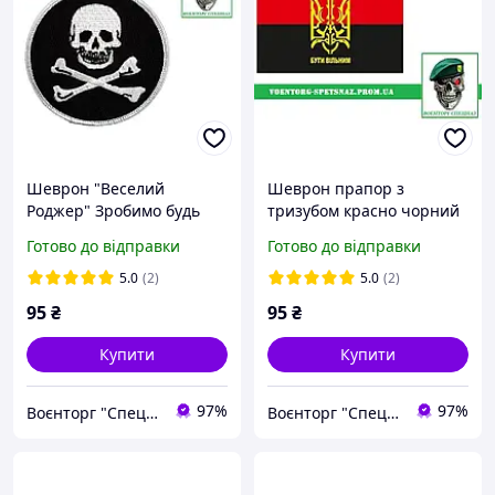
Шеврон "Веселий
Шеврон прапор з
Роджер" Зробимо будь
тризубом красно чорний
який шеврон.(morale
"Народжений бути
Готово до відправки
Готово до відправки
patch)
вільним" (morale patch)
5.0
(2)
5.0
(2)
95
₴
95
₴
Купити
Купити
97%
97%
Воєнторг "Спецназ" - найкращий український військовий магазин — виробник!
Воєнторг "Спецназ" - найкращий український військовий магазин — виробник!