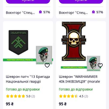
97%
97%
Воєнторг "Спецназ" - найкращий український військовий магазин — виробник!
Воєнторг "Спецназ" - найкращий український військовий магазин — виробник!
Шеврон патч "13 Бригада
Шеврон "WARHAMMER
Національної гвардії
40k ІНКВІЗИЦІЯ" (morale
України «Хартія»" Гвардія
patch) Зробимо будь-який
Готово до відправки
Готово до відправки
Наступу" сделаем любой
шеврон!
шеврон!
5.0
(2)
4.5
(2)
95
₴
95
₴