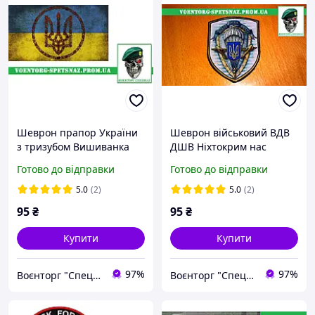
Шеврон прапор України
Шеврон військовий ВДВ
з тризубом Вишиванка
ДШВ Hixтокрим нас
(morale patch)
(morale patch) Зробимо
Готово до відправки
Готово до відправки
будь-який шеврон!
5.0
(2)
5.0
(2)
95
₴
95
₴
Купити
Купити
97%
97%
Воєнторг "Спецназ" - найкращий український військовий магазин — виробник!
Воєнторг "Спецназ" - найкращий український військовий магазин — виробник!