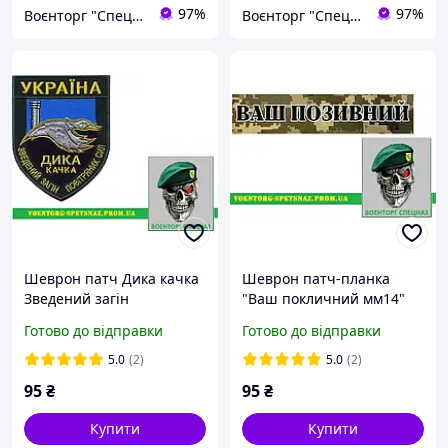
97%
97%
Воєнторг "Спецназ" - найкращий український військовий магазин — виробник!
Воєнторг "Спецназ" - найкращий український військовий магазин — виробник!
Шеврон патч Дика качка
Шеврон патч-планка
Зведений загін
"Ваш покличний мм14"
Повітряних Сил ЗСУ
(morale patch) Зробимо
Готово до відправки
Готово до відправки
(morale patch) сделаем
будь-який шеврон!
любой шеврон!
5.0
(2)
5.0
(2)
95
₴
95
₴
Купити
Купити