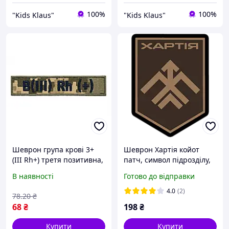
100%
100%
"Kids Klaus"
"Kids Klaus"
Шеврон група крові 3+
Шеврон Хартія койот
(III Rh+) третя позитивна,
патч, символ підрозділу,
на липучці, тактичний
тактичний стиль
В наявності
Готово до відправки
патч олива, саржа,
вишивка
4.0
(2)
78
.20
₴
68
₴
198
₴
Купити
Купити