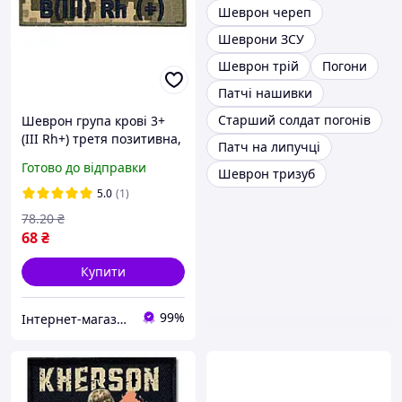
Шеврон череп
Шеврони ЗСУ
Шеврон трій
Погони
Патчі нашивки
Старший солдат погонів
Шеврон група крові 3+
(III Rh+) третя позитивна,
Патч на липучці
на липучці, тактичний
Готово до відправки
Шеврон тризуб
патч олива, саржа,
вишивка
5.0
(1)
78
.20
₴
68
₴
Купити
99%
Інтернет-магазин «Світ іграшок»