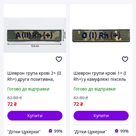
Шеврон група крові 2+ (II
Шеврон групи крові 1+ (I
Rh+) друга позитивна,
Rh+) у камуфляжі піксель
піксель, на липучці,
важливий елемент
Готово до відправки
Готово до відправки
саржа, вишивка
тактичного спорядження
для швидкої ідентифікації
82
.80
₴
82
.80
₴
в екстрених
72
₴
72
₴
Купити
Купити
99%
99%
"Дітки-Цукерки"
"Дітки-Цукерки"