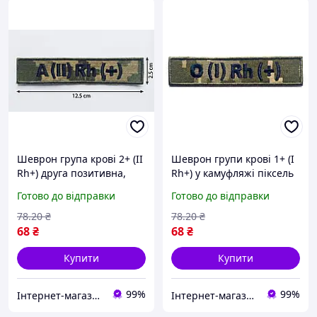
Шеврон група крові 2+ (II
Шеврон групи крові 1+ (I
Rh+) друга позитивна,
Rh+) у камуфляжі піксель
піксель, на липучці,
важливий елемент
Готово до відправки
Готово до відправки
саржа, вишивка
тактичного спорядження
для швидкої ідентифікації
78
.20
₴
78
.20
₴
в екстрених
68
₴
68
₴
Купити
Купити
99%
99%
Інтернет-магазин «Світ іграшок»
Інтернет-магазин «Світ іграшок»