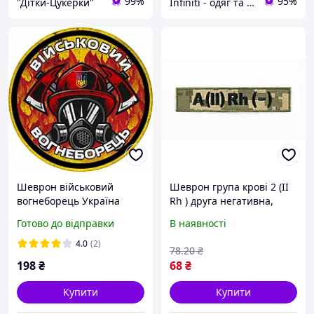
99%
95%
"Дітки-Цукерки"
Infiniti - одяг та аксесуари
Шеврон військовий
Шеврон група крові 2 (II
вогнеборець Україна
Rh ) друга негативна,
піксель, на липучці,
Готово до відправки
В наявності
саржа, вишивка
4.0
(2)
78
.20
₴
198
₴
68
₴
Купити
Купити