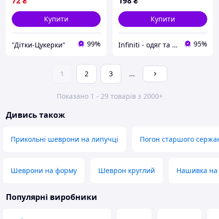
72
₴
198
₴
Купити
Купити
99%
95%
"Дітки-Цукерки"
Infiniti - одяг та аксесуари
1
2
3
...
Показано 1 - 29 товарів з 2000+
Дивись також
Прикольні шеврони на липучці
Погон старшого сержа
Шеврони на форму
Шеврон круглий
Нашивка на
Популярні виробники