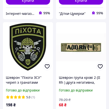
Купити
Купити
99%
99%
Інтернет-магазин «Світ іграшок»
"Дітки-Цукерки"
Шеврон "Піхота ЗСУ"
Шеврон група крові 2 (II
череп з гранатами
Rh ) друга негативна,
Шеврони на замовлення
піксель, на липучці,
Готово до відправки
Готово до відправки
Шеврон на липучці ЗСУ
саржа, вишивка
5.0
(1)
78
.20
₴
198
₴
68
₴