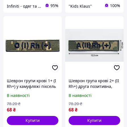
95%
100%
Infiniti - одяг та аксесуари
"Kids Klaus"
Шеврон групи крові 1+ (I
Шеврон група крові 2+ (II
Rh+) у камуфляжі піксель
Rh+) друга позитивна,
важливий елемент
піксель, на липучці,
В наявності
В наявності
тактичного спорядження
саржа, вишивка
для швидкої ідентифікації
78
.20
₴
78
.20
₴
в екстрених
68
₴
68
₴
Купити
Купити