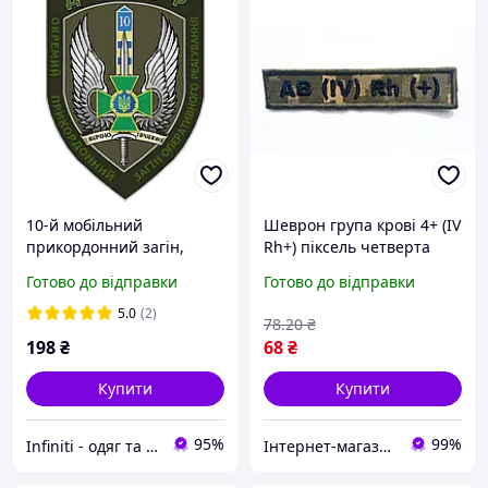
10-й мобільний
Шеврон група крові 4+ (IV
прикордонний загін,
Rh+) піксель четверта
також відомий як 10-й
позитивна, на липучці,
Готово до відправки
Готово до відправки
окремий загін
тактичний патч саржа
оперативного реагування
5.0
(2)
78
.20
₴
«ДОЗОР»
198
₴
68
₴
Купити
Купити
95%
99%
Infiniti - одяг та аксесуари
Інтернет-магазин «Світ іграшок»