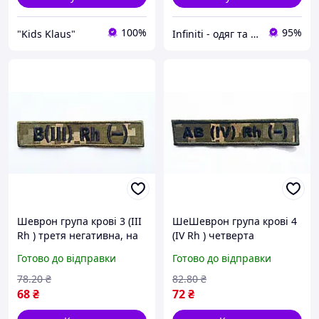
100%
95%
"Kids Klaus"
Infiniti - одяг та аксесуари
Шеврон група крові 3 (III
ШеШеврон група крові 4
Rh ) третя негативна, на
(IV Rh ) четверта
липучці, тактичний патч
негативна, піксель,
Готово до відправки
Готово до відправки
олива, саржа, вишивка
липучка, саржа, вишивка
78
.20
₴
82
.80
₴
68
₴
72
₴