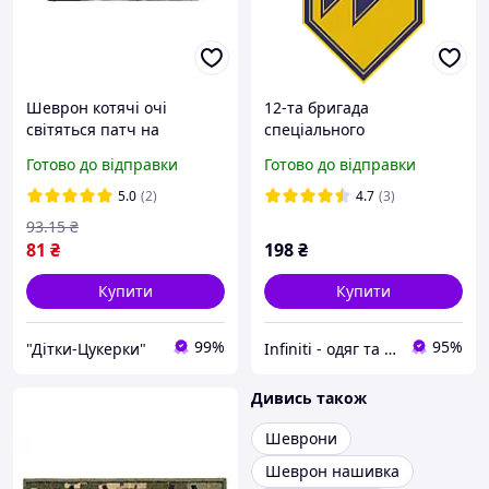
Шеврон котячі очі
12-та бригада
світяться патч на
спеціального
липучці, 10×3,5 см,
призначення «Азов»
Готово до відправки
Готово до відправки
тактична нашивка,
військовий
5.0
(2)
4.7
(3)
93
.15
₴
81
₴
198
₴
Купити
Купити
99%
95%
"Дітки-Цукерки"
Infiniti - одяг та аксесуари
Дивись також
Шеврони
Шеврон нашивка