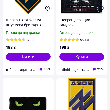
Шеврон 3-тя окрема
Шеврон дронщик
штурмова бригада 3
самурай
ОШБр
Готово до відправки
Готово до відправки
4.3
(9)
5.0
(3)
198
₴
198
₴
Купити
Купити
95%
95%
Infiniti - одяг та аксесуари
Infiniti - одяг та аксесуари