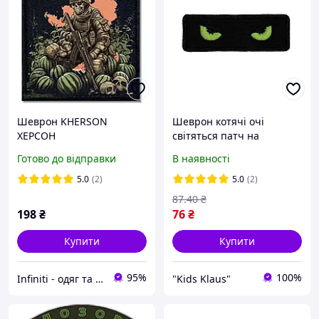
Шеврон KHERSON
Шеврон котячі очі
ХЕРСОН
світяться патч на
липучці, 10×3,5 см,
Готово до відправки
В наявності
тактична нашивка,
військовий
5.0
(2)
5.0
(2)
87
.40
₴
198
₴
76
₴
Купити
Купити
95%
100%
Infiniti - одяг та аксесуари
"Kids Klaus"