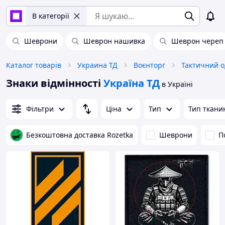
В категорії
Шеврони
Шеврон нашивка
Шеврон череп
Каталог товарів
Украина ТД
Воєнторг
Тактичний о
Знаки відмінності
Україна ТД
в Україні
Фільтри
Ціна
Тип
Тип ткани
Безкоштовна доставка Rozetka
Шеврони
П