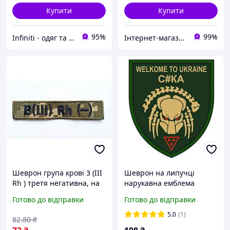
Купити
Купити
95%
99%
Infiniti - одяг та аксесуари
Інтернет-магазин «Світ іграшок»
Шеврон група крові 3 (III
Шеврон на липучці
Rh ) третя негативна, на
нарукавна емблема
липучці, тактичний патч
Welcome to Ukraine/
Готово до відправки
Готово до відправки
олива, саржа, вишивка
Ласкаво просимо до
України, хижака, ЗСУ
5.0
(1)
82
.80
₴