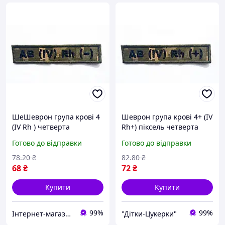
ШеШеврон група крові 4
Шеврон група крові 4+ (IV
(IV Rh ) четверта
Rh+) піксель четверта
негативна, піксель,
позитивна, на липучці,
Готово до відправки
Готово до відправки
липучка, саржа, вишивка
тактичний патч саржа
78
.20
₴
82
.80
₴
68
₴
72
₴
Купити
Купити
99%
99%
Інтернет-магазин «Світ іграшок»
"Дітки-Цукерки"