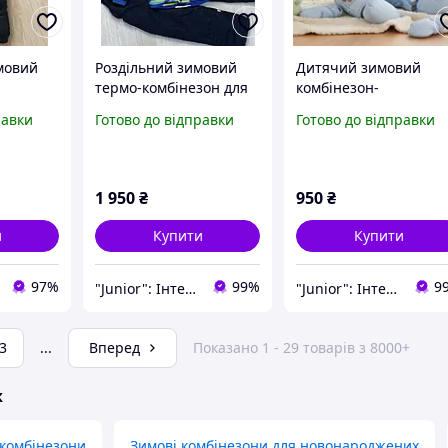
мовий
Роздільний зимовий
Дитячий зимовий
я
термо-комбінезон для
комбінезон-
ка та
хлопчика Синій 92 р.
трансформер для
равки
Готово до відправки
Готово до відправки
н) 98см
Зимовий комбінезон
хлопчика 68-80р.
иній
для хлопчиків
1 950
₴
950
₴
и
Купити
Купити
97%
99%
9
"Junior": Інтернет-магазин дитячого одягу — вдома, на прогулянки, в школу і на свята
"Junior": Інтернет-магазин дитячого одягу — вдома, на прогулянки, в школу і на свята
3
...
Вперед
Показано 1 - 29 товарів з 8000+
ж
 комбінезони
Зимові комбінезони для новонароджених