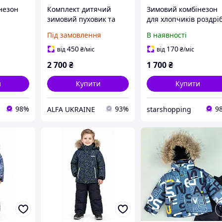
незон
Комплект дитячий
Зимовий комбінезон
зимовий пуховик та
для хлопчиків роздрі
8
комбінезон для
74-92см
Під замовлення
В наявності
хлопчика та дівчинки
1-3 роки
450
170
від
₴
/міс
від
₴
/міс
2 700
₴
1 700
₴
и
Купити
Купити
98%
93%
9
ALFA UKRAINE
starshopping