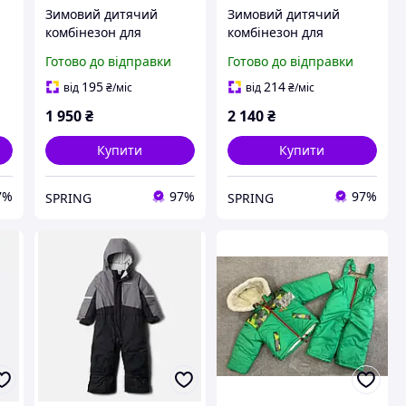
Зимовий дитячий
Зимовий дитячий
комбінезон для
комбінезон для
хлопчика
хлопчика пуховий
Готово до відправки
Готово до відправки
чорний
195
214
від
₴
/міс
від
₴
/міс
1 950
₴
2 140
₴
Купити
Купити
7%
97%
97%
SPRING
SPRING