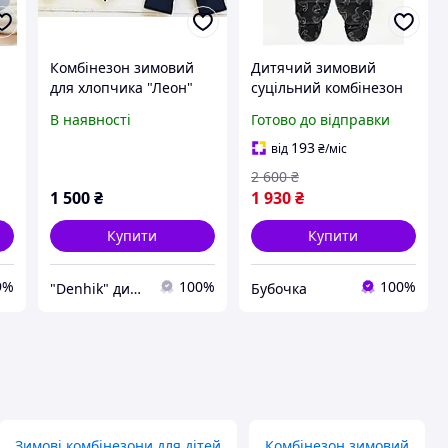
Комбінезон зимовий
Дитячий зимовий
для хлопчика "Леон"
суцільний комбінезон
для новонароджених
В наявності
Готово до відправки
хлопчиків George 56-62
см Чорний (25101011A)
193
від
₴
/міс
2 600
₴
1 500
₴
1 930
₴
Купити
Купити
9%
100%
100%
"Denhik" дитячий одяг
Бубочка
Зимові комбінезони для дітей
Комбінезон зимовий