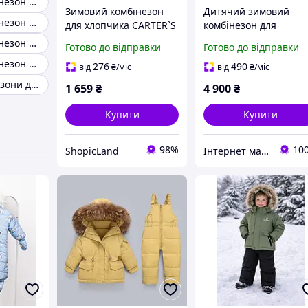
Зимовий комбінезон для хлопчика 3 роки
Зимовий комбінезон
Дитячий зимовий
Зимовий комбінезон для хлопчика 1 рік
для хлопчика CARTER`S
комбінезон для
(США),2 роки
хлопчика Columbia 18
Зимовий комбінезон 116-122
Готово до відправки
Готово до відправки
24М (86-92см)
Зимовий комбінезон на хлопчика 5 6 років
276
490
від
₴
/міс
від
₴
/міс
Зимові комбінезони дитячі для хлопчиків 2 х років
1 659
₴
4 900
₴
Купити
Купити
98%
10
ShopicLand
Інтернет магазин "Дітки"