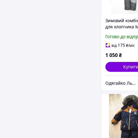
Зимовий комбі
для хлопчика 
хакі 92,98,104 
Готово до відп
Куртка та
напівкомбінез
175
від
₴
/міс
овчині
1 050
₴
Купит
Одягайко Львів інтернет-магазин