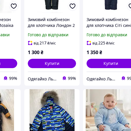
незон
Зимовий комбінезон
Зимовий комбінезон
Мозаїка
для хлопчика Лондон 2
для хлопчика Сіті син
см
червоний + темно-
86,92,98 см Куртка та
равки
Готово до відправки
Готово до відправки
синій 86,92,98 см
напівкомбінезон на
он на
Куртка та
овчині
217
225
від
₴
/міс
від
₴
/міс
напівкомбінезон на
1 300
₴
1 350
₴
овчині
и
Купити
Купити
99%
99%
9
Одягайко Львів інтернет-магазин
Одягайко Львів інтернет-магазин