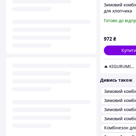
Зимовий комбі
для хлопчика
Spiderman від 
Готово до відп
Sinsay 98 (2-3 
972
₴
Купит
🔥 KIGURUMIREV 🔥 ➡ магазин яскравих подарунків
Дивись також