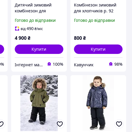
Дитячий зимовий
Комбінезон зимовий
комбінезон для
для хлопчиків р. 92
-
хлопчика Columbia
Готово до відправки
Готово до відправки
Buga II
490
від
₴
/міс
4 900
₴
800
₴
Купити
Купити
0%
100%
98%
Інтернет магазин "Дітки"
Кавунчик