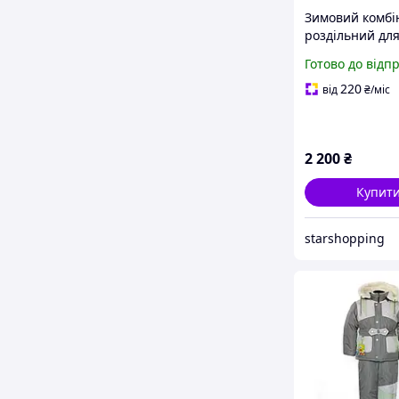
Зимовий комбі
роздільний дл
хлопчиків 80-1
Готово до відп
220
від
₴
/міс
2 200
₴
Купит
starshopping