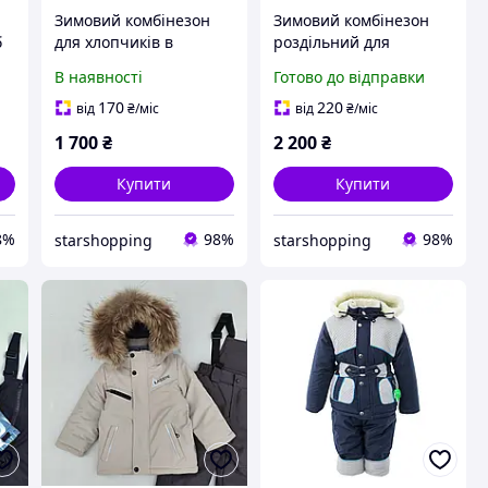
Зимовий комбінезон
Зимовий комбінезон
б
для хлопчиків в
роздільний для
роздріб 74-92см
хлопчика 104-128 см
В наявності
Готово до відправки
170
220
від
₴
/міс
від
₴
/міс
1 700
₴
2 200
₴
Купити
Купити
8%
98%
98%
starshopping
starshopping