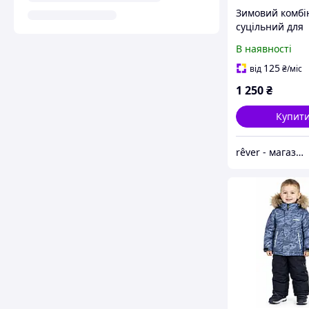
Зимовий комбі
суцільний для
хлопчика 62, 6
В наявності
125
від
₴
/міс
1 250
₴
Купит
rêver - магазин дитячого одягу та взуття