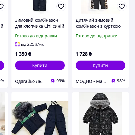
Зимовий комбінезон
Дитячий зимовий
ій
для хлопчика Сіті синій
комбінезон з курткою
86,92,98 см Куртка та
для хлопчика
Готово до відправки
Готово до відправки
напівкомбінезон на
овчині
225
від
₴
/міс
1 350
₴
1 728
₴
Купити
Купити
9%
99%
98%
Одягайко Львів інтернет-магазин
МОДНО - Магазин дитячого та жіночого одягу та взуття