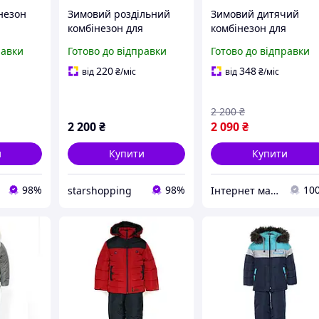
незон
Зимовий роздільний
Зимовий дитячий
я
комбінезон для
комбінезон для
04 см
хлопчиків 92-116 см
хлопчика на 2 роки
равки
Готово до відправки
Готово до відправки
"Кевін"
термокомбінезон
220
348
від
₴
/міс
від
₴
/міс
2 200
₴
2 200
₴
2 090
₴
и
Купити
Купити
98%
98%
10
starshopping
Інтернет магазин "Модні Діти"