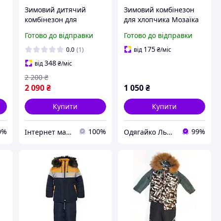
Зимовий дитячий
Зимовий комбінезон
комбінезон для
для хлопчика Мозаїка
хлопчика 3 4 роки
(стібок) синій+сірий
Готово до відправки
Готово до відправки
"Робін" костюм куртка
92,98,104 см Куртка та
та напівкомбінезон
напівкомбінезон на
175
0.0
(1)
від
₴
/міс
овчині
348
від
₴
/міс
2 200
₴
2 090
₴
1 050
₴
Купити
Купити
0%
100%
99%
Інтернет магазин "Модні Діти"
Одягайко Львів інтернет-магазин