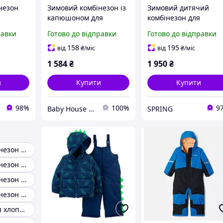
незон
Зимовий комбінезон із
Зимовий дитячий
капюшоном для
комбінезон для
бренду
хлопчика 62 см
хлопчика синій
равки
Готово до відправки
Готово до відправки
роки)
158
195
від
₴
/міс
від
₴
/міс
1 584
₴
1 950
₴
и
Купити
Купити
98%
100%
9
Baby House Одеса
SPRING
Зимовий комбінезон 116
Зимовий комбінезон для хлопчика 110
Зимовий комбінезон 104
Зимовий комбінезон для хлопчика 4 роки
Комбінезон для хлопчика на зиму