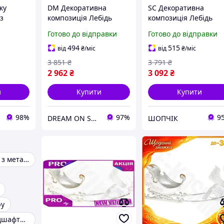
ку
DM Декоративна
SC Декоративна
з
композиція Лебідь
композиція Лебідь
дами,
специфікація 2.2 із
Updated Form із
Готово до відправки
Готово до відправки
санями 41.8см зимовий
санями 41.8см зимов
декор для дому
декор для дому
494
515
від
₴
/міс
від
₴
/міс
полістоун фі SPE|LZ
полістоун фігурк
3 851
₴
3 791
₴
CH2_99K
2 962
₴
3 092
₴
и
Купити
Купити
98%
97%
9
DREAM ON SHOP
ШОПЧІК
Декор для саду з металу
ру
Декор для ландшафтного дизайну