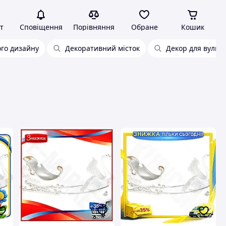
т
Сповіщення
Порівняння
Обране
Кошик
го дизайну
Декоративний місток
Декор для вулиці