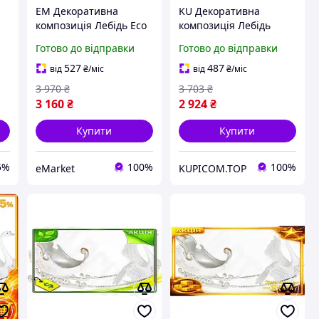
EM Декоративна
KU Декоративна
композиція Лебідь Eco
композиція Лебідь
Gen 3.0 із санями
Universal Fit із санями
Готово до відправки
Готово до відправки
ий
41.8см зимовий декор
41.8см зимовий декор
для дому полістоун
для дому полістоун
527
487
від
₴
/міс
від
₴
/міс
фігурка MAR_K
фігур Uni2L_K
3 970
₴
3 703
₴
3 160
₴
2 924
₴
Купити
Купити
5%
100%
100%
eMarket
KUPICOM.TOP