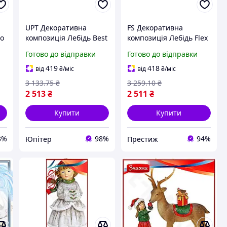
UPT Декоративна
FS Декоративна
eo
композиція Лебідь Best
композиція Лебідь Flex
Mix із санями 41.8см
Set із санями 41.8см
Готово до відправки
Готово до відправки
го
Полістоун для зимового
Полістоун для зимового
декору фігурка для і
декору фігурка для і
419
418
від
₴
/міс
від
₴
/міс
UPT66-B
SET18-F
3 133
.75
₴
3 259
.10
₴
2 513
₴
2 511
₴
Купити
Купити
3%
98%
94%
Юпітер
Престиж