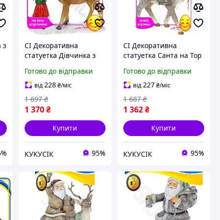
 з
CI Декоративна
CI Декоративна
статуетка Дівчинка з
статуетка Санта на Top
Top Quality Оленем
Quality Олені бежевий
Готово до відправки
Готово до відправки
21см полістоун для
полістоун з гліттером
інтер'єру зимовий
для зимового декору
228
227
від
₴
/міс
від
₴
/міс
декор фігу CI2-888
CI2-888
1 697
₴
1 687
₴
1 370
₴
1 362
₴
Купити
Купити
5%
95%
95%
КУКУСІК
КУКУСІК