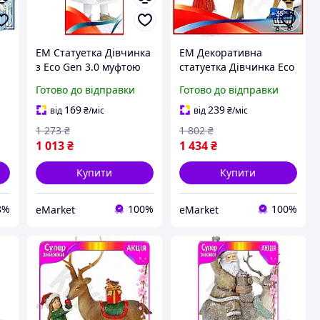
EM Статуетка Дівчинка
EM Декоративна
з Eco Gen 3.0 муфтою
статуетка Дівчинка Eco
и
полістоун 18,5 см
Gen 3.0 з Оленем 21см
Готово до відправки
Готово до відправки
зимовий декор для
полістоун для інтер'єру
дому. MAR_K
зимовий декор фігу
169
239
від
₴
/міс
від
₴
/міс
MAR_K
1 273
₴
1 802
₴
1 013
₴
1 434
₴
Купити
Купити
8%
100%
100%
eMarket
eMarket