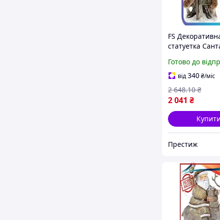
FS Декоративн
статуетка Санта
Set з Оленем п
Готово до відп
бордо із зелен
зимового декор
340
від
₴
/міс
SET18-F
2 648
.10
₴
2 041
₴
Купит
Престиж