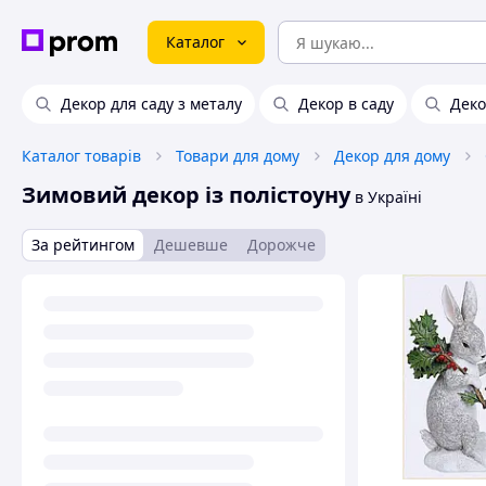
Каталог
Декор для саду з металу
Декор в саду
Деко
Каталог товарів
Товари для дому
Декор для дому
Зимовий декор із полістоуну
в Україні
За рейтингом
Дешевше
Дорожче