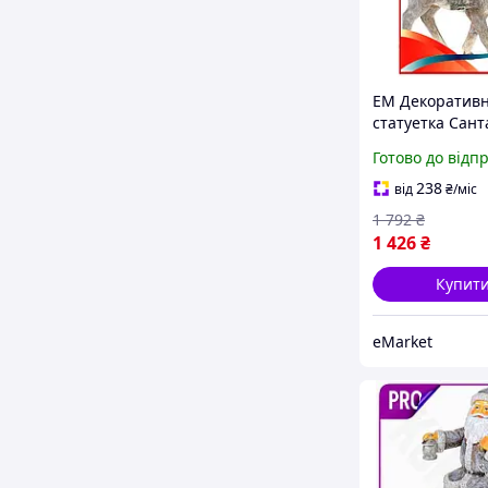
EM Декоратив
статуетка Сант
Gen 3.0 на Оле
Готово до відп
бежевий поліст
гліттером для 
238
від
₴
/міс
декору MAR_K
1 792
₴
1 426
₴
Купит
eMarket