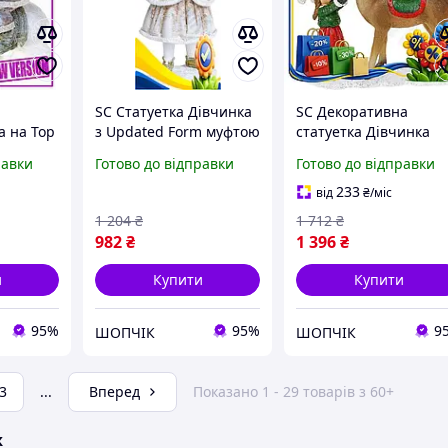
SC Статуетка Дівчинка
SC Декоративна
а на Top
з Updated Form муфтою
статуетка Дівчинка
полістоун 18,5 см
Updated Form з Олен
равки
Готово до відправки
Готово до відправки
й з білим
зимовий декор для
21см полістоун для
екору
дому. CH2_99K
інтер'єру зимовий
233
від
₴
/міс
декор фіг CH2_99K
1 204
₴
1 712
₴
982
₴
1 396
₴
и
Купити
Купити
95%
95%
9
ШОПЧІК
ШОПЧІК
3
...
Вперед
Показано 1 - 29 товарів з 60+
ж