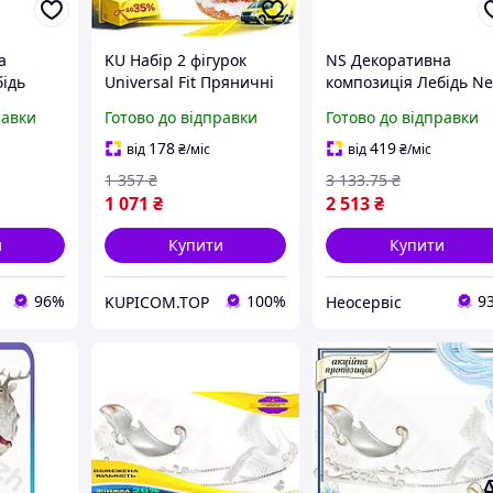
а
KU Набір 2 фігурок
NS Декоративна
бідь
Universal Fit Пряничні
композиція Лебідь N
із
Будиночки для декору
Lux із санями 41.8см
равки
Готово до відправки
Готово до відправки
 зимовий
зимового інтер'єру
Полістоун для зимово
полістоун висота 13.
декору фігурка для ін
178
419
від
₴
/міс
від
₴
/міс
SpeR-4N
Uni2L_K
25Neo-ss
1 357
₴
3 133
.75
₴
1 071
₴
2 513
₴
и
Купити
Купити
96%
100%
9
KUPICOM.TOP
Неосервіс