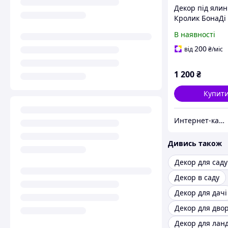
Декор під ялин
Кролик БонаДі 
червоними яго
В наявності
T8M25H9698
200
від
₴
/міс
1 200
₴
Купит
Инте​рнет​-кат​алог ск​​идок "BAGSPACE"
Дивись також
Декор в саду
Декор для дачі
Декор для дво