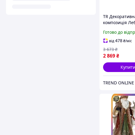
TR Декоративн
композиція Ле
Revision 3.0 Sp 
Готово до відп
санями 41.8см
декор для дому
478
від
₴
/міс
полістоун фіг 
3 673
₴
2 869
₴
Купит
TREND ONLINE