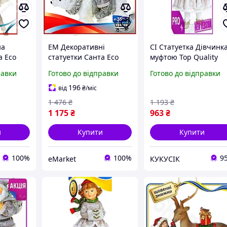
на
EM Декоративні
CI Статуетка Дівчинка
а Eco
статуетки Санта Eco
муфтою Top Quality
ні
Gen 3.0 на ведмеді
полістоун 18,5 см
равки
Готово до відправки
Готово до відправки
оун з
полістоун сірий з білим
зимовий декор для
зимового
для зимового декору
дому. CI2-888
196
від
₴
/міс
пода MAR_K
1 476
₴
1 193
₴
1 175
₴
963
₴
и
Купити
Купити
100%
100%
9
eMarket
КУКУСІК