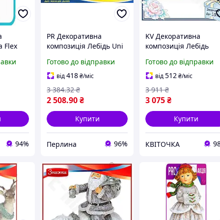
а
PR Декоративна
KV Декоративна
 Flex
композиція Лебідь Uni
композиція Лебідь
олістоун
Mix із санями 41.8см
Smart Model із саням
равки
Готово до відправки
Готово до відправки
им для
Полістоун для зимового
41.8 см полістоун
у інтер'
декору фігурка для ін
зимовий декор для
418
512
від
₴
/міс
від
₴
/міс
Per33/R
дому інтер' 99/KVI
3 384
.32
₴
3 911
₴
2 508
.90
₴
3 075
₴
и
Купити
Купити
94%
96%
9
Перлина
КВІТОЧКА