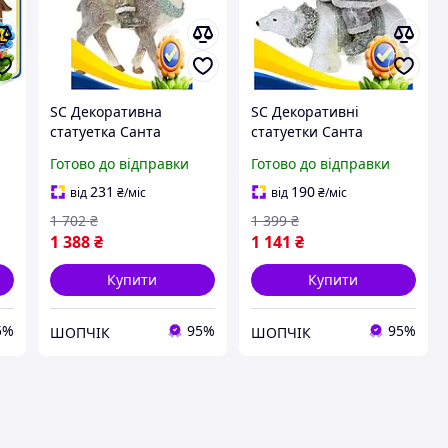
SC Декоративна
SC Декоративні
статуетка Санта
статуетки Санта
ем
Updated Form на Олені
Updated Form на
Готово до відправки
Готово до відправки
бежевий полістоун з
ведмеді полістоун
гліттером для зимового
сірий з білим для
231
190
від
₴
/міс
від
₴
/міс
декору CH2_99K
зимового декору под
1 702
₴
1 399
₴
CH2_99K
1 388
₴
1 141
₴
Купити
Купити
5%
95%
95%
ШОПЧІК
ШОПЧІК