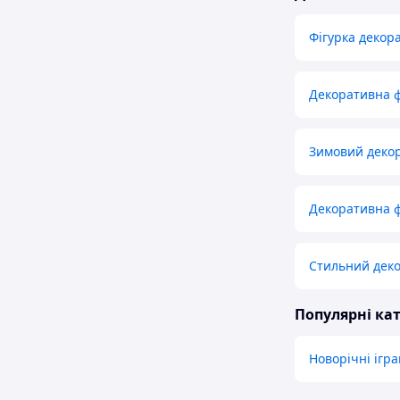
Фігурка декор
Декоративна ф
Зимовий декор
Декоративна ф
Стильний деко
Популярні кат
Новорічні ігр