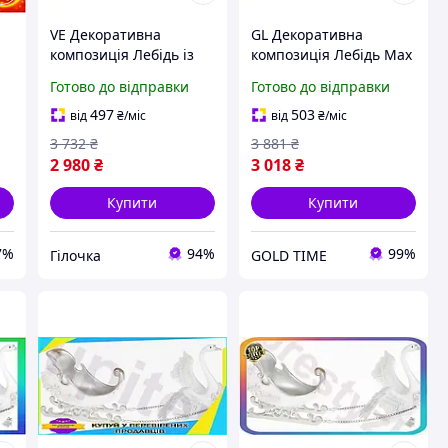
VE Декоративна
GL Декоративна
композиція Лебідь із
композиція Лебідь Max
gn
New Version санями
Line 3.1 із санями
Готово до відправки
Готово до відправки
р
41.8см зимовий декор
41.8см зимовий декор
г
для дому полістоун
для дому полістоун
497
503
від
₴
/міс
від
₴
/міс
фігурка N6W_VER
фігурк LO31\PR
3 732
₴
3 881
₴
2 980
₴
3 018
₴
Купити
Купити
7%
94%
99%
Гілочка
GOLD TIME