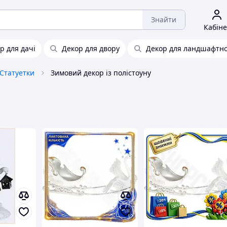
Знайти
Кабіне
р для дачі
Декор для двору
Декор для ландшафтно
Статуетки
Зимовий декор із полістоуну