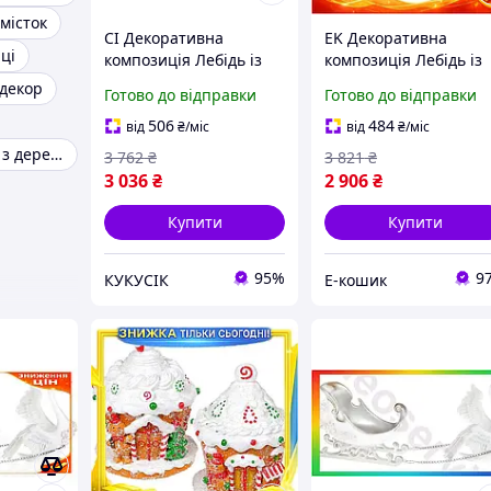
місток
CI Декоративна
EK Декоративна
ці
композиція Лебідь із
композиція Лебідь із
Top Quality санями
санями Original Desi
декор
Готово до відправки
Готово до відправки
41.8см зимовий декор
41.8см зимовий деко
для дому полістоун
для дому полістоун фі
506
484
від
₴
/міс
від
₴
/міс
фігурка CI2-888
HFX17_E
Садовий декор з дерева
3 762
₴
3 821
₴
3 036
₴
2 906
₴
Купити
Купити
95%
9
КУКУСІК
Е-кошик