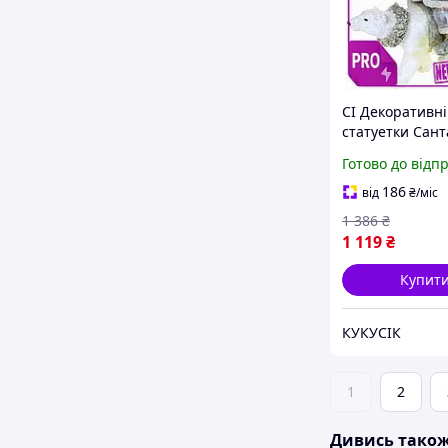
CI Декоративні
статуетки Сант
Quality ведмеді
Готово до відп
полістоун сіри
для зимового д
186
від
₴
/міс
пода CI2-888
1 386
₴
1 119
₴
Купит
КУКУСІК
1
2
Дивись тако