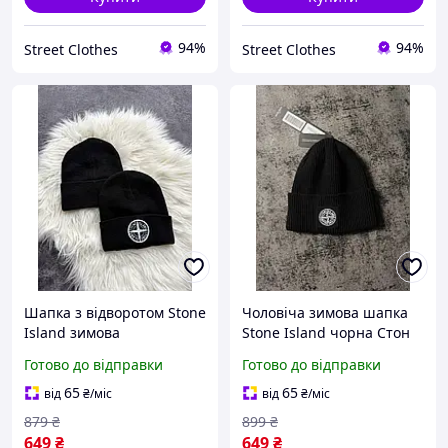
94%
94%
Street Clothes
Street Clothes
Шапка з відворотом Stone
Чоловіча зимова шапка
Island зимова
Stone Island чорна Стон
універсальна біні стон
Айленд тепла (B)
Готово до відправки
Готово до відправки
айленд чорна
65
65
від
₴
/міс
від
₴
/міс
879
₴
899
₴
649
₴
649
₴