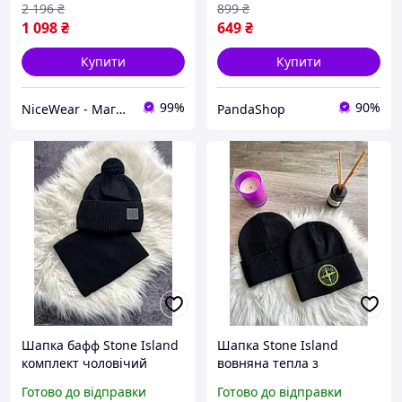
2 196
₴
899
₴
1 098
₴
649
₴
Купити
Купити
99%
90%
NiceWear - Магазин гарного одягу
PandaShop
Шапка бафф Stone Island
Шапка Stone Island
комплект чоловічий
вовняна тепла з
зимовий стон айленд
відворотом біні джордан
Готово до відправки
Готово до відправки
чорний
чорна