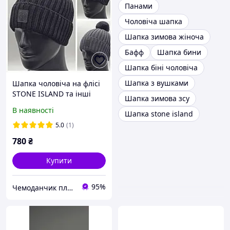
Панами
Чоловіча шапка
Шапка зимова жіноча
Бафф
Шапка бини
Шапка біні чоловіча
Шапка з вушками
Шапка чоловіча на флісі
STONE ISLAND та інші
Шапка зимова зсу
бренди з бубоном,
В наявності
Шапка stone island
чоловіча шапка, шапка з
помпоном, зимова шапка
5.0
(1)
780
₴
Купити
95%
Чемоданчик плюс