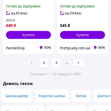
Beanie сіра
декоративною булавкою
Готово до відправки
Готово до відправки
та відворотом коричнева
(шоколад)
65
54
від
₴
/міс
від
₴
/міс
899
₴
649
₴
545
₴
Купити
Купити
90%
96%
PandaShop
PrettyLady.com.ua
1
2
3
...
Показано 1 - 29 товарів з 600+
Дивись також
Шапка докер
Коротка шапка
Кепки
Шапка 