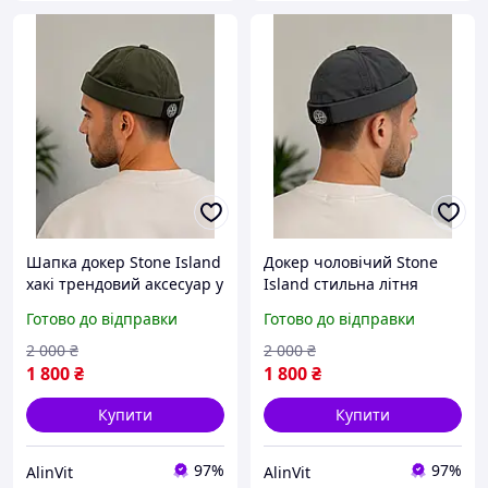
Шапка докер Stone Island
Докер чоловічий Stone
хакі трендовий аксесуар у
Island стильна літня
стилі casual та streetwear
шапка без козирка
Готово до відправки
Готово до відправки
універсальний аксесуар
трендовий аксесуар 2026
на кожен день
міський стиль та комфорт
2 000
₴
2 000
₴
1 800
₴
1 800
₴
Купити
Купити
97%
97%
AlinVit
AlinVit