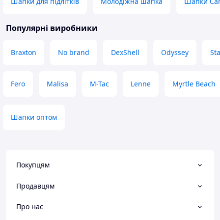
Шапки для підлітків
Молодіжна шапка
Шапки Car
Популярні виробники
Braxton
No brand
DexShell
Odyssey
Sta
Fero
Malisa
M-Tac
Lenne
Myrtle Beach
Шапки оптом
Покупцям
Продавцям
Про нас