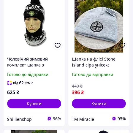
Чоловічий зимовий
Шапка на флісі Stone
комплект шапка з
Island сіра унісекс
помпоном + бафф - Стон
Готово до відправки
Готово до відправки
Айленд / Stone Island
62
від
₴
/міс
440
₴
625
₴
396
₴
Купити
Купити
96%
95%
Shillienshop
ТМ Miracle