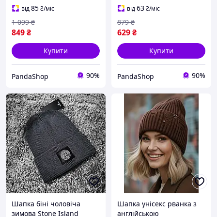
85
63
від
₴
/міс
від
₴
/міс
1 099
₴
879
₴
849
₴
629
₴
Купити
Купити
90%
90%
PandaShop
PandaShop
Шапка біні чоловіча
Шапка унісекс рванка з
зимова Stone Island
англійською