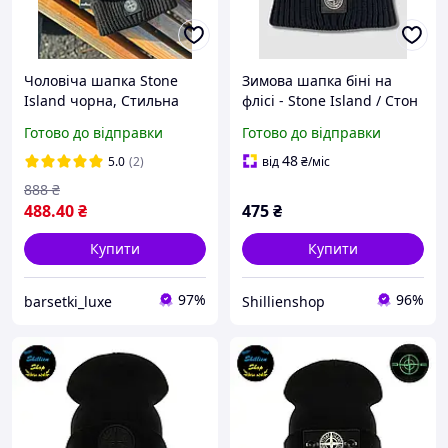
Чоловіча шапка Stone
Зимова шапка біні на
Island чорна, Стильна
флісі - Stone Island / Стон
брендова шапка Стон
Айленд
Готово до відправки
Готово до відправки
Айленд
48
5.0
(2)
від
₴
/міс
888
₴
488
.40
₴
475
₴
Купити
Купити
97%
96%
barsetki_luxe
Shillienshop