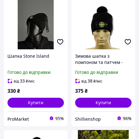
Шапка Stone Island
Зимова шапка з
помпоном та патчем -
Стон Айленд / Stone
Готово до відправки
Готово до відправки
Island
33
38
від
₴
/міс
від
₴
/міс
330
₴
375
₴
Купити
Купити
95%
96%
ProMarket
Shillienshop