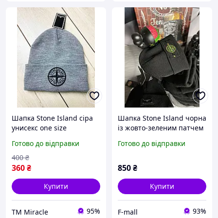
Шапка Stone Island cіра
Шапка Stone Island чорна
унисекс one size
із жовто-зеленим патчем
| Чоловіча стильна
Готово до відправки
Готово до відправки
шапка Стон Айленд
400
₴
360
₴
850
₴
Купити
Купити
95%
93%
ТМ Miracle
F-mall