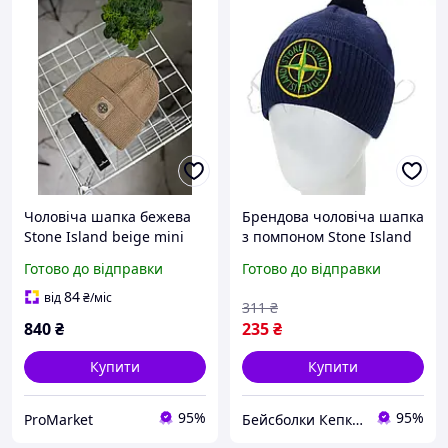
Чоловіча шапка бежева
Брендова чоловіча шапка
Stone Island beige mini
з помпоном Stone Island
logo
H23305 Темно-синій
Готово до відправки
Готово до відправки
84
від
₴
/міс
311
₴
840
₴
235
₴
Купити
Купити
95%
95%
ProMarket
Бейсболки Кепки Шапки Аксесуари оптом со склада