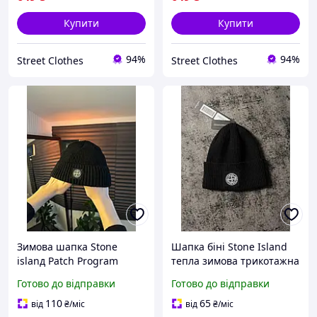
Купити
Купити
94%
94%
Street Clothes
Street Clothes
Зимова шапка Stone
Шапка біні Stone Island
islanд Patch Program
тепла зимова трикотажна
Cotton Black, Чоловічі
унісекс стон айленд
Готово до відправки
Готово до відправки
якісні шапки Стон Айленд
чорна
110
65
від
₴
/міс
від
₴
/міс