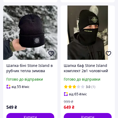
Шапка біні Stone Island в
Шапка баф Stone Island
рубчик тепла зимова
комплект 2в1 чоловічий
чоловіча жіноча стон
зимовий до -25°С чорний
Готово до відправки
Готово до відправки
айленд чорна
стон айленд
55
від
₴
/міс
3.0
(1)
65
від
₴
/міс
999
₴
549
₴
649
₴
Купити
Купити