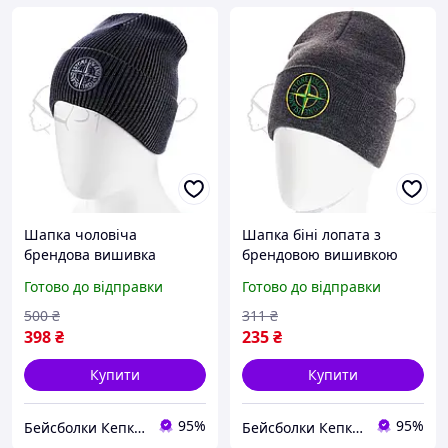
Шапка чоловіча
Шапка біні лопата з
брендова вишивка
брендовою вишивкою
молодіжна бавовняна
універсальна на манжеті
Готово до відправки
Готово до відправки
подвійна на манжет
Stone Island L20096
Stone Island OTTR475
Темно-сірий
500
₴
311
₴
маренго
398
₴
235
₴
Купити
Купити
95%
95%
Бейсболки Кепки Шапки Аксесуари оптом со склада
Бейсболки Кепки Шапки Аксесуари оптом со склада