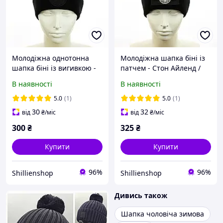
Молодіжна однотонна
Молодіжна шапка біні із
шапка біні із вигивкою -
патчем - Стон Айленд /
Стон Айленд / Stone
Stone Island Limited
В наявності
В наявності
Island - Чорний
Edition - Чорний
5.0
(1)
5.0
(1)
30
32
від
₴
/міс
від
₴
/міс
300
₴
325
₴
Купити
Купити
96%
96%
Shillienshop
Shillienshop
Дивись також
Шапка чоловіча зимова