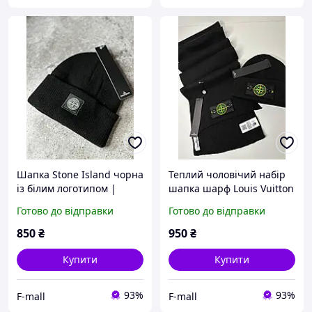
Шапка Stone Island чорна
Теплий чоловічий набір
із білим логотипом |
шапка шарф Louis Vuitton
Чоловіча стильна шапка
Monogram Eclipse
Готово до відправки
Готово до відправки
Стон Айленд
Чоловіча стильна шапка
та шарф Луї Віттон
850
₴
950
₴
Купити
Купити
93%
93%
F-mall
F-mall