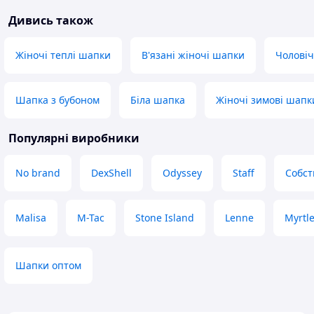
Дивись також
Жіночі теплі шапки
В'язані жіночі шапки
Чоловіч
Шапка з бубоном
Біла шапка
Жіночі зимові шапки
Популярні виробники
No brand
DexShell
Odyssey
Staff
Собст
Malisa
M-Tac
Stone Island
Lenne
Myrtl
Шапки оптом