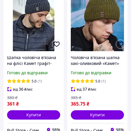
Шапка чоловіча в'язана
Чоловіча в'язана шапка
на флісі Камет графіт-
хакі-оливковий «Камет»
чорний розмір 56-59
464W
Готово до відправки
Готово до відправки
5.0
(1)
5.0
(1)
36
37
від
₴
/міс
від
₴
/міс
380
₴
385
₴
361
₴
365
.75
₴
Купити
Купити
98%
98%
Pull Store - Cумки, рюкзаки, шапки та інші аксесуари
Pull Store - Cумки, рюкзаки, шапки та інші аксесуари