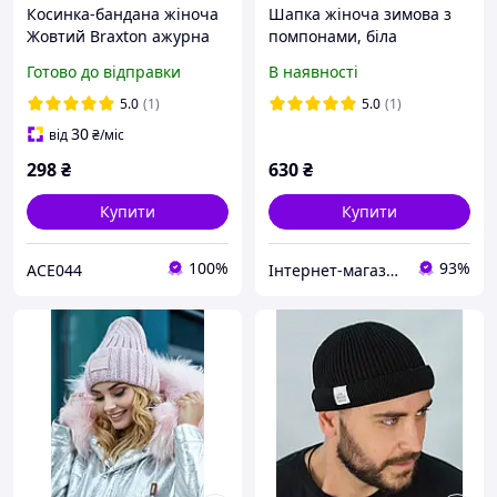
Косинка-бандана жіноча
Шапка жіноча зимова з
Жовтий Braxton ажурна
помпонами, біла
в'язана
Готово до відправки
В наявності
5.0
(1)
5.0
(1)
30
від
₴
/міс
298
₴
630
₴
Купити
Купити
100%
93%
ACE044
Інтернет-магазин "Modnyj look"