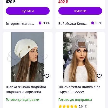
620
₴
402
₴
Купити
Купити
93%
95%
Інтернет-магазин "Modnyj look"
Бейсболки Кепки Шапки Аксесуари оптом со склада
Шапка жіноча подвійна
Жіноча тепла шапка сіра
подовжена акрилова
"Бруклін" 222W
весняна з красивим
Готово до відправки
Готово до відправки
візерунком Айелет
Braxton 7242 білий
5.0
(1)