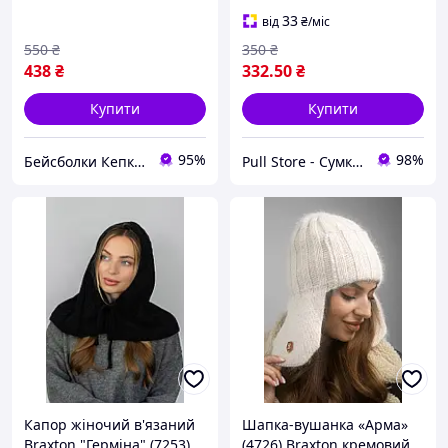
33
від
₴
/міс
550
₴
350
₴
438
₴
332
.50
₴
Купити
Купити
95%
98%
Бейсболки Кепки Шапки Аксесуари оптом со склада
Pull Store - Cумки, рюкзаки, шапки та інші аксесуари
Капор жіночий в'язаний
Шапка-вушанка «Арма»
Braxton "Герміна" (7253)
(4726) Braxton кремовий