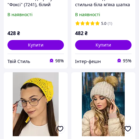
"Фоксі" (7241), білий
стильна біла м'яка шапка
В наявності
В наявності
5.0
(1)
428
₴
482
₴
Купити
Купити
98%
95%
Твій Стиль
Інтер-фешн