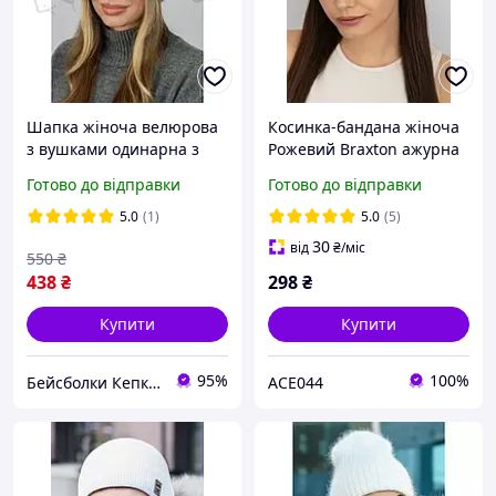
Шапка жіноча велюрова
Косинка-бандана жіноча
з вушками одинарна з
Рожевий Braxton ажурна
відворотом Braxton 7260
в'язана
Готово до відправки
Готово до відправки
сірий
5.0
(1)
5.0
(5)
30
від
₴
/міс
550
₴
438
₴
298
₴
Купити
Купити
95%
100%
Бейсболки Кепки Шапки Аксесуари оптом со склада
ACE044