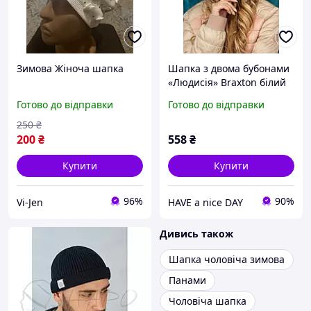
Зимова Жіноча шапка
Шапка з двома бубонами
«Людисія» Braxton білий
56-59 D2-2026
Готово до відправки
Готово до відправки
250
₴
200
₴
558
₴
Купити
Купити
96%
90%
Vi-Jen
HAVE a nice DAY
Дивись також
Шапка чоловіча зимова
Панами
Чоловіча шапка