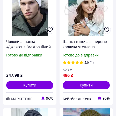
Чоловіча шапка
Шапка жіноча з шерстю
«Джексон» Braxton білий
кролика утеплена
D2-2026
полоскою флісу з
Готово до відправки
Готово до відправки
відворотом тепла
шапочка Braxton 4936
5.0
(1)
Білий
623
₴
347
.99
₴
496
₴
Купити
Купити
96%
95%
🛍️ МАРКЕТПЛЕЙС DMD
Бейсболки Кепки Шапки Аксесуари оптом со склада