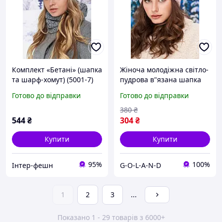
Комплект «Бетані» (шапка
Жіноча молодіжна світло-
та шарф-хомут) (5001-7)
пудрова в"язана шапка
Braxton темно-сірий 56-59
Готово до відправки
Готово до відправки
380
₴
544
₴
304
₴
Купити
Купити
95%
100%
Інтер-фешн
G-O-L-A-N-D
1
2
3
...
Показано 1 - 29 товарів з 6000+