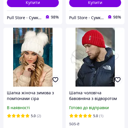
Купити
Купити
98%
98%
Pull Store - Cумки, рюкзаки, шапки та інші аксесуари
Pull Store - Cумки, рюкзаки, шапки та інші аксесуари
Шапка жіноча зимова з
Шапка чоловіча
помпонами сіра
бавовняна з відворотом
утеплена флісом красива
В наявності
Готово до відправки
об'ємна в'язка модель
Канзас Braxton 4732
5.0
(2)
5.0
(1)
червоний
505
₴