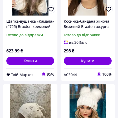
Шапка-вушанка «Камала»
Косинка-бандана жіноча
(4725) Braxton кремовий
Бежевий Braxton ажурна
56-59
в'язана
Готово до відправки
Готово до відправки
30
від
₴
/міс
623
.99
₴
298
₴
Купити
Купити
95%
100%
❤️ Твій Маркет
ACE044