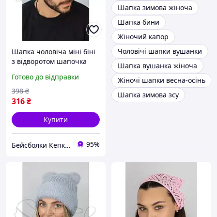
Шапка зимова жіноча
Шапка бини
Жіночий капор
Чоловічі шапки вушанки
Шапка чоловіча міні біні
з відворотом шапочка
Шапка вушанка жіноча
одинарна вовняна
Готово до відправки
Жіночі шапки весна-осінь
Braxton 5506 Джинс
398
₴
Шапка зимова зсу
316
₴
Купити
95%
Бейсболки Кепки Шапки Аксесуари оптом со склада