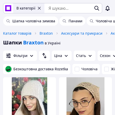
В категорії
Шапка чоловіча зимова
Панами
Чоловіча 
Каталог товарів
Braxton
Аксесуари та прикраси
Ак
Шапки
Braxton
в Україні
Фільтри
Ціна
Стать
Сезон
Безкоштовна доставка Rozetka
Чоловіча
Ж