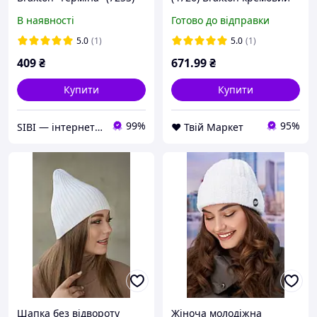
Braxton чорний 56-59
56-59
В наявності
Готово до відправки
5.0
(1)
5.0
(1)
409
₴
671
.99
₴
Купити
Купити
99%
95%
SIBI — інтернет-магазин товарів для дому: текстиль, одяг для всієї родини
❤️ Твій Маркет
Шапка без відвороту
Жіноча молодіжна