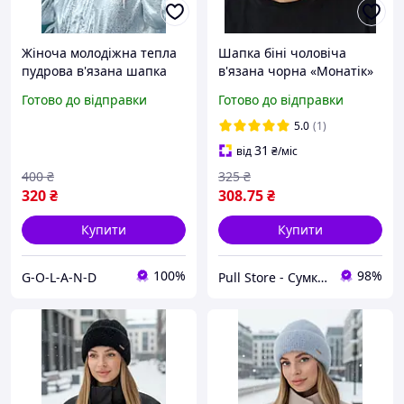
Жіноча молодіжна тепла
Шапка біні чоловіча
пудрова в'язана шапка
в'язана чорна «Монатік»
752W
Готово до відправки
Готово до відправки
5.0
(1)
31
від
₴
/міс
400
₴
325
₴
320
₴
308
.75
₴
Купити
Купити
100%
98%
G-O-L-A-N-D
Pull Store - Cумки, рюкзаки, шапки та інші аксесуари