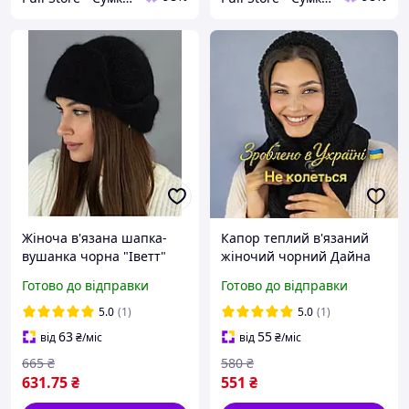
Жіноча в'язана шапка-
Капор теплий в'язаний
вушанка чорна "Іветт"
жіночий чорний Дайна
Капор жіночий зимовий
Готово до відправки
Готово до відправки
універсальний
5.0
(1)
5.0
(1)
63
55
від
₴
/міс
від
₴
/міс
665
₴
580
₴
631
.75
₴
551
₴