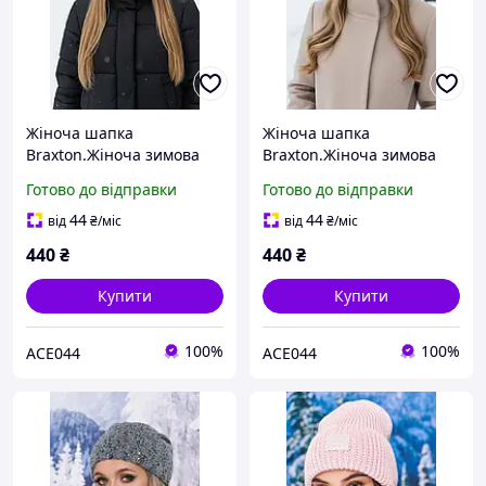
Жіноча шапка
Жіноча шапка
Braxton.Жіноча зимова
Braxton.Жіноча зимова
шапка.
шапка.
Готово до відправки
Готово до відправки
44
44
від
₴
/міс
від
₴
/міс
440
₴
440
₴
Купити
Купити
100%
100%
ACE044
ACE044