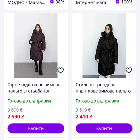
98%
100%
МОДНО - Магазин дитячого та жіночого одягу та взуття
Інтернет магазин "Nika Star"
Гарне підліткове зимове
Стильне трендове
пальто зі стьобаної
підліткове зимове пальто
плащівки для дівчинки,
зі стьобаної плащівки для
Готово до відправки
Готово до відправки
дитячий пуховик
дівчинки, дитячий
пуховик
3 690
₴
3 510
₴
2 590
₴
2 410
₴
Купити
Купити