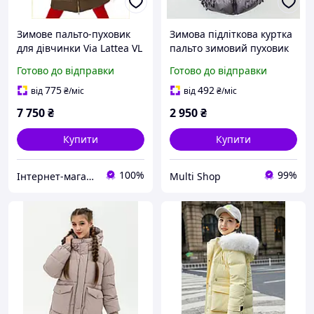
Зимове пальто-пуховик
Зимова підліткова куртка
для дівчинки Via Lattea VL
пальто зимовий пуховик
007 біле з коричневим
для дівчинки підлітка на
Готово до відправки
Готово до відправки
158
9-11 років "Little Lady" на
флісі
775
492
від
₴
/міс
від
₴
/міс
7 750
₴
2 950
₴
Купити
Купити
100%
99%
Інтернет-магазин "Казковий світ"
Multi Shop