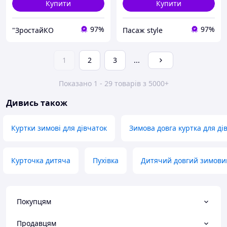
Купити
Купити
97%
97%
"ЗростайКО
Пасаж style
1
2
3
...
Показано 1 - 29 товарів з 5000+
Дивись також
Куртки зимові для дівчаток
Зимова довга куртка для ді
Курточка дитяча
Пухівка
Дитячий довгий зимовий
Покупцям
Продавцям