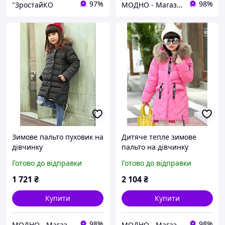
97%
98%
"ЗростайКО
МОДНО - Магазин дитячого та жіночого одягу та взуття
Зимове пальто пуховик на
Дитяче тепле зимове
дівчинку
пальто на дівчинку
натуральний пуховик
Готово до відправки
Готово до відправки
"Пінк"
1 721
₴
2 104
₴
Купити
Купити
98%
98%
МОДНО - Магазин дитячого та жіночого одягу та взуття
МОДНО - Магазин дитячого та жіночого одягу та взуття