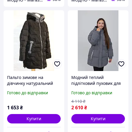
Пальто зимове на
Модний теплий
дівчинку натуральний
підлітковий пуховик для
пуховик чорний
дівчинки, довга зимова
Готово до відправки
Готово до відправки
підліткова куртка для
дівчинки
4 110
₴
1 653
₴
2 610
₴
Купити
Купити