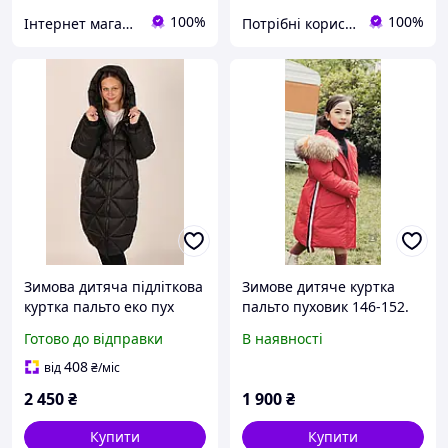
100%
100%
Інтернет магазин "Nika Star"
Потрібні корисності
Зимова дитяча підліткова
Зимове дитяче куртка
куртка пальто еко пух
пальто пуховик 146-152.
Nestta Emma чорний
Готово до відправки
В наявності
408
від
₴
/міс
2 450
₴
1 900
₴
Купити
Купити