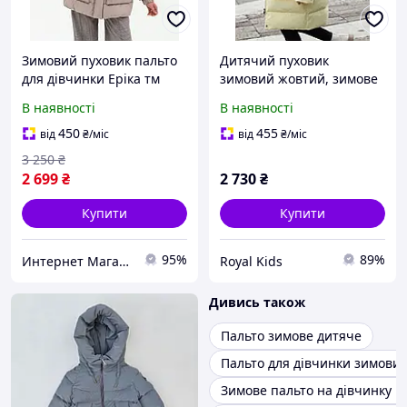
Зимовий пуховик пальто
Дитячий пуховик
для дівчинки Еріка тм
зимовий жовтий, зимове
Nestta розміри 140- 164
пальто пуховик для
В наявності
В наявності
дівчинки, дитяче зимове
пальто жовте
450
455
від
₴
/міс
від
₴
/міс
3 250
₴
2 699
₴
2 730
₴
Купити
Купити
95%
89%
Интернет Магазин Олеся
Royal Kids
Дивись також
Пальто зимове дитяче
Пальто для дівчинки зимови
Зимове пальто на дівчинку пі