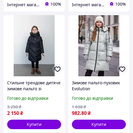
100%
100%
Інтернет магазин "Nika Star"
Інтернет магазин "Nika Star"
Стильне трендове дитяче
Зимове пальто-пуховик
зимове пальто зі
Evolution
стьобаної плащівки для
Готово до відправки
Готово до відправки
дівчинки, дитячий
пуховик
3 250
₴
1 638
₴
2 150
₴
982
.80
₴
Купити
Купити