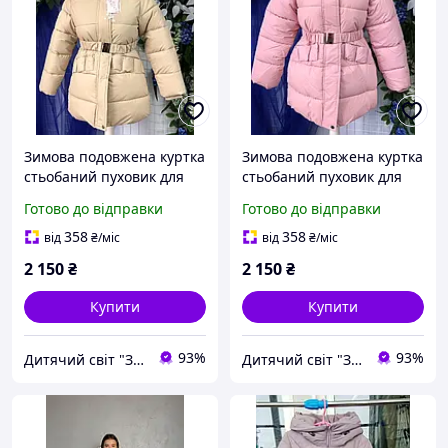
Зимова подовжена куртка
Зимова подовжена куртка
стьобаний пуховик для
стьобаний пуховик для
дівчинки бежевого
дівчинки рожевого
Готово до відправки
Готово до відправки
кольору з приталеним
кольору з приталеним
силуетом
силуетом
358
358
від
₴
/міс
від
₴
/міс
2 150
₴
2 150
₴
Купити
Купити
93%
93%
Дитячий світ "Замок"
Дитячий світ "Замок"