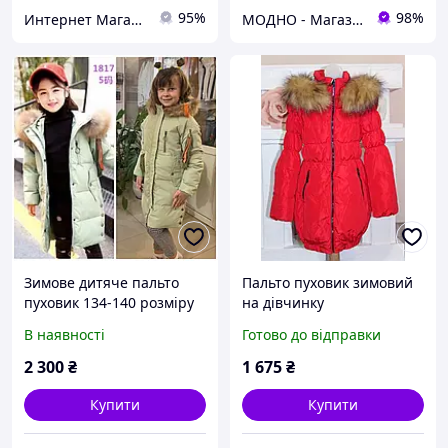
95%
98%
Интернет Магазин Олеся
МОДНО - Магазин дитячого та жіночого одягу та взуття
Зимове дитяче пальто
Пальто пуховик зимовий
пуховик 134-140 розміру
на дівчинку
на дівчинку
В наявності
Готово до відправки
2 300
₴
1 675
₴
Купити
Купити