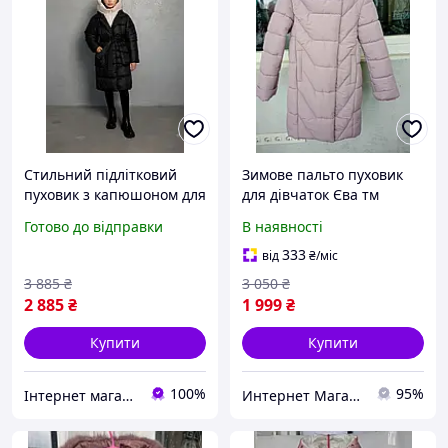
Стильний підлітковий
Зимове пальто пуховик
пуховик з капюшоном для
для дівчаток Єва тм
дівчинки, зимове
Mangelo розміри 122- 140
Готово до відправки
В наявності
стьобане пальто для
дівчинки
333
від
₴
/міс
3 885
₴
3 050
₴
2 885
₴
1 999
₴
Купити
Купити
100%
95%
Інтернет магазин "Nika Star"
Интернет Магазин Олеся