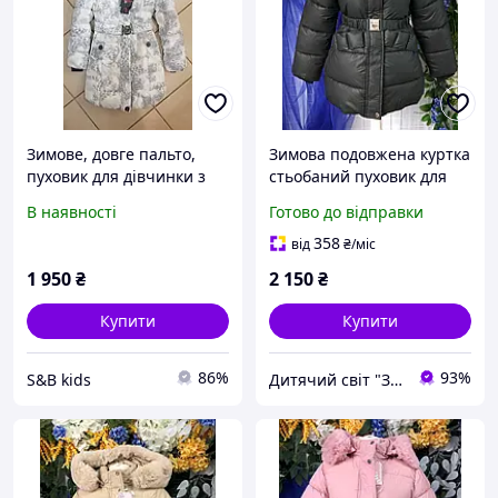
Зимове, довге пальто,
Зимова подовжена куртка
пуховик для дівчинки з
стьобаний пуховик для
капюшоном і облямівкою
дівчинки чорного
В наявності
Готово до відправки
кольору з приталеним
силуетом
358
від
₴
/міс
1 950
₴
2 150
₴
Купити
Купити
86%
93%
S&B kids
Дитячий світ "Замок"