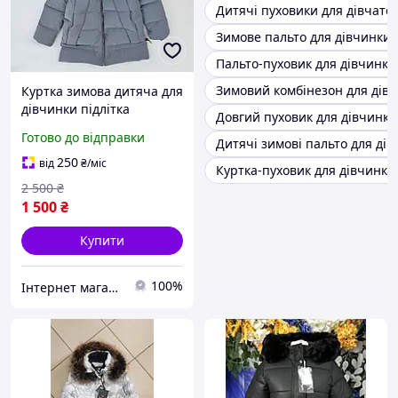
Дитячі пуховики для дівчато
Зимове пальто для дівчинки 
Пальто-пуховик для дівчинки
Зимовий комбінезон для дів
Куртка зимова дитяча для
дівчинки підлітка
Довгий пуховик для дівчинки
зимовий пуховик "Адель"
Готово до відправки
Дитячі зимові пальто для дів
пальто 36 38 40 42 розмір
250
від
₴
/міс
Куртка-пуховик для дівчинки
2 500
₴
1 500
₴
Купити
100%
Інтернет магазин "Модні Діти"