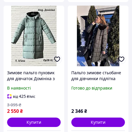
Зимове пальто пуховик
Пальто зимове стьобане
для дівчаток Домініка з
для дівчинки підлітка
термопідкладкою "Omni
пуховик
В наявності
Готово до відправки
Heat" розмір 128-134
425
від
₴
/міс
3 095
₴
2 550
₴
2 346
₴
Купити
Купити