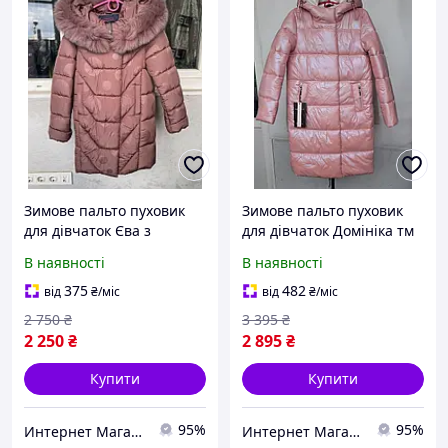
Зимове пальто пуховик
Зимове пальто пуховик
для дівчаток Єва з
для дівчаток Домініка тм
термопідкладкою "Omni
Mangelo розмір 122-140
В наявності
В наявності
Heat" розміри 122-146
375
482
від
₴
/міс
від
₴
/міс
2 750
₴
3 395
₴
2 250
₴
2 895
₴
Купити
Купити
95%
95%
Интернет Магазин Олеся
Интернет Магазин Олеся