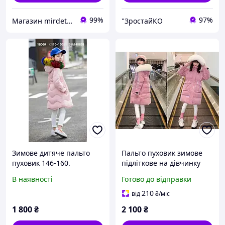
99%
97%
Магазин mirdetstva.com.ua Одяг та взуття для дітей та підлітків
"ЗростайКО
Зимове дитяче пальто
Пальто пуховик зимове
пуховик 146-160.
підліткове на дівчинку
В наявності
Готово до відправки
210
від
₴
/міс
1 800
₴
2 100
₴