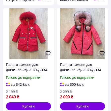
Пальто зимове для
Пальто зимове для
дівчинки okpoint куртка
дівчинки okpoint куртка
104-110 см 4-5 років
104-110 см 4-5 років
Готово до відправки
Готово до відправки
коралова (184506)
коралова (184506)
342
350
від
₴
/міс
від
₴
/міс
2 199
₴
2 299
₴
2 049
₴
2 099
₴
Купити
Купити