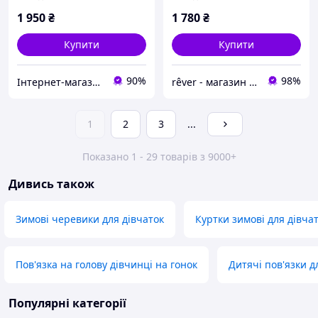
1 950
₴
1 780
₴
Купити
Купити
90%
98%
Інтернет-магазин"Лімпопо" - для дітей та підлітків
rêver - магазин дитячого одягу та взуття
1
2
3
...
Показано 1 - 29 товарів з 9000+
Дивись також
Зимові черевики для дівчаток
Куртки зимові для дівча
Пов'язка на голову дівчинці на гонок
Дитячі пов'язки 
Популярні категорії