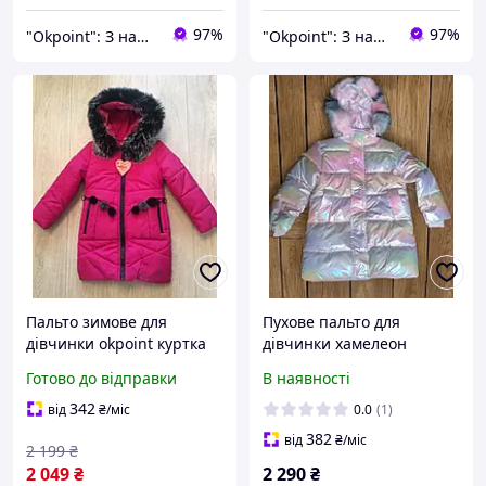
97%
97%
"Okpoint": З нами ваше життя буде ОК!
"Okpoint": З нами ваше життя буде ОК!
Пальто зимове для
Пухове пальто для
дівчинки okpoint куртка
дівчинки хамелеон
104-110 см 4-5 років
Готово до відправки
В наявності
червона (184507)
342
від
₴
/міс
0.0
(1)
382
від
₴
/міс
2 199
₴
2 049
₴
2 290
₴