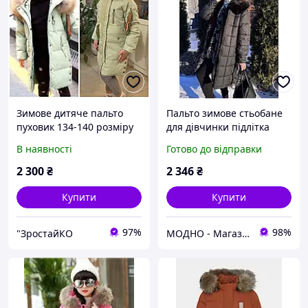
Зимове дитяче пальто
Пальто зимове стьобане
пуховик 134-140 розміру
для дівчинки підлітка
на дівчинку
пуховик
В наявності
Готово до відправки
2 300
₴
2 346
₴
Купити
Купити
97%
98%
"ЗростайКО
МОДНО - Магазин дитячого та жіночого одягу та взуття