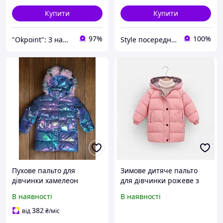
Купити
Купити
97%
100%
"Okpoint": З нами ваше життя буде ОК!
Style посередник Taobao
Пухове пальто для
Зимове дитяче пальто
дівчинки хамелеон
для дівчинки рожеве з
капюшоном
В наявності
В наявності
382
від
₴
/міс