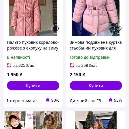
Пальто пуховик коралово-
Зимова подовжена куртка
рожеве з екопуху на зиму
стьобаний пуховик для
для дівчинки 4,5,6,7
дівчинки рожевого
В наявності
Готово до відправки
років/зріст
кольору з приталеним
104,110,116,122см
силуетом
325
358
від
₴
/міс
від
₴
/міс
1 950
₴
2 150
₴
Купити
Купити
90%
93%
Інтернет-магазин"Лімпопо" - для дітей та підлітків
Дитячий світ "Замок"