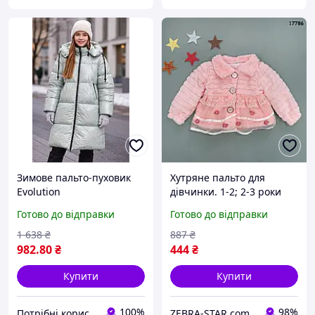
Зимове пальто-пуховик
Хутряне пальто для
Evolution
дівчинки. 1-2; 2-3 роки
Готово до відправки
Готово до відправки
1 638
₴
887
₴
982
.80
₴
444
₴
Купити
Купити
100%
98%
Потрібні корисності
ZEBRA-STAR.com