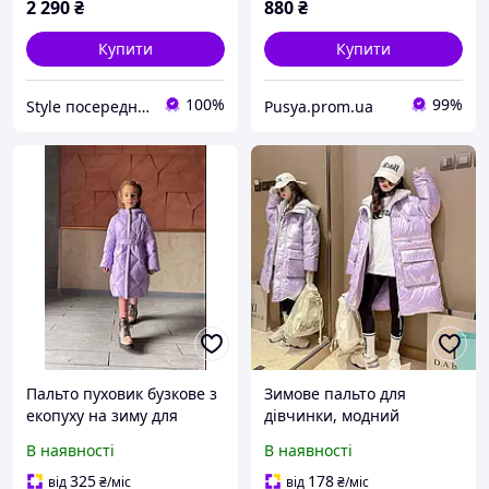
2 290
₴
880
₴
Купити
Купити
100%
99%
Style посередник Taobao
Pusya.prom.ua
Пальто пуховик бузкове з
Зимове пальто для
екопуху на зиму для
дівчинки, модний
дівчинки 4-5 років/зріст
оверсайз 120 130 150 160
В наявності
В наявності
110 см
170
325
178
від
₴
/міс
від
₴
/міс