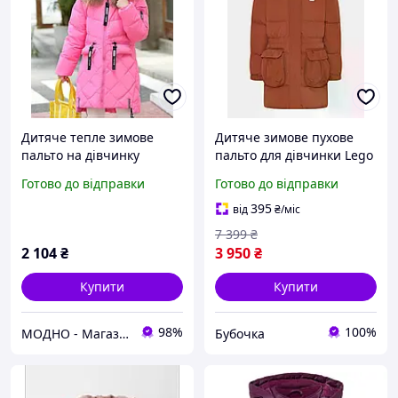
Дитяче тепле зимове
Дитяче зимове пухове
пальто на дівчинку
пальто для дівчинки Lego
натуральний пуховик
Wear 104 см Коричневе
Готово до відправки
Готово до відправки
"Пінк"
(25090667)
395
від
₴
/міс
7 399
₴
2 104
₴
3 950
₴
Купити
Купити
98%
100%
МОДНО - Магазин дитячого та жіночого одягу та взуття
Бубочка