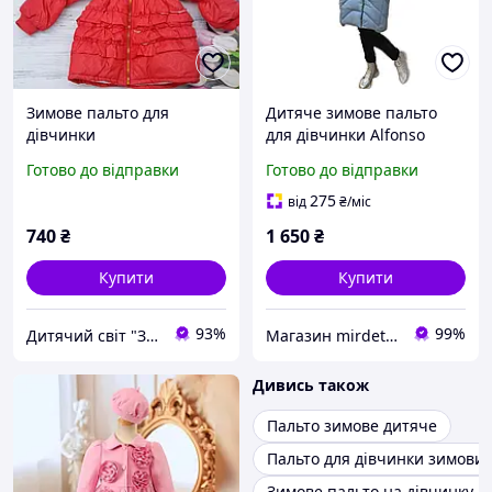
Зимове пальто для
Дитяче зимове пальто
дівчинки
для дівчинки Alfonso
блакитне розміри 134 170
Готово до відправки
Готово до відправки
275
від
₴
/міс
740
₴
1 650
₴
Купити
Купити
93%
99%
Дитячий світ "Замок"
Магазин mirdetstva.com.ua Одяг та взуття для дітей та підлітків
Дивись також
Пальто зимове дитяче
Пальто для дівчинки зимови
Зимове пальто на дівчинку пі