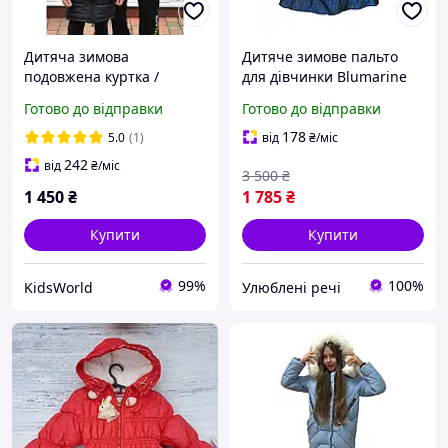
Дитяча зимова
Дитяче зимове пальто
подовжена куртка /
для дівчинки Blumarine
пальто пуховик для
baby 116 см Синє
Готово до відправки
Готово до відправки
хлопчика Pleses, колір
темно-синій, розміри 158-
178
5.0
(1)
від
₴
/міс
170
242
від
₴
/міс
3 500
₴
1 450
₴
1 785
₴
Купити
Купити
99%
100%
KidsWorld
Улюблені речі