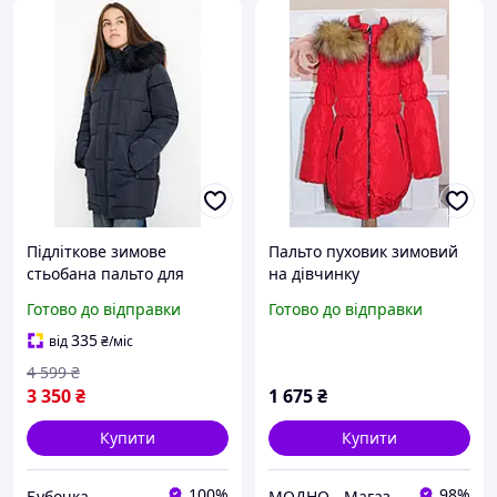
Підліткове зимове
Пальто пуховик зимовий
стьобана пальто для
на дівчинку
дівчинки C&A 140 см
Готово до відправки
Готово до відправки
Темно-синє (26051670C)
335
від
₴
/міс
4 599
₴
3 350
₴
1 675
₴
Купити
Купити
100%
98%
Бубочка
МОДНО - Магазин дитячого та жіночого одягу та взуття