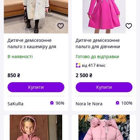
Дитяче демісезонне
Дитяче демісезонне
пальто з кашеміру для
пальто для дівчинки
дівчинки (світло-бежеве)
рожеве Slimtex,
В наявності
Готово до відправки
елегантне класичне
шкільне пальто весна
417
від
₴
/міс
осінь 128
850
₴
2 500
₴
Купити
Купити
96%
100%
SaKuRa
Nora le Nora