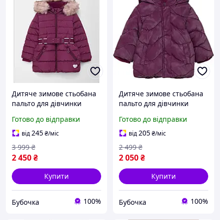
Дитяче зимове стьобана
Дитяче зимове стьобана
пальто для дівчинки
пальто для дівчинки
s.Oliver 98 см Фіолетове
s.Oliver 92 см Фіолетове
Готово до відправки
Готово до відправки
(25101620)
(251016201)
245
205
від
₴
/міс
від
₴
/міс
3 999
₴
2 499
₴
2 450
₴
2 050
₴
Купити
Купити
100%
100%
Бубочка
Бубочка