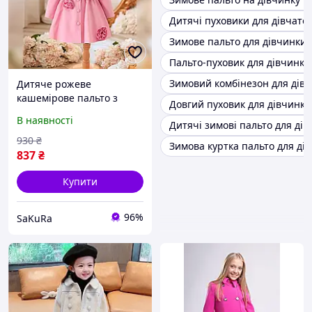
Дитячі пуховики для дівчато
Зимове пальто для дівчинки 
Пальто-пуховик для дівчинки
Зимовий комбінезон для дів
Дитяче рожеве
кашемірове пальто з
Довгий пуховик для дівчинки
беретом для дівчинки
В наявності
Дитячі зимові пальто для дів
930
₴
Зимова куртка пальто для ді
837
₴
Купити
96%
SaKuRa