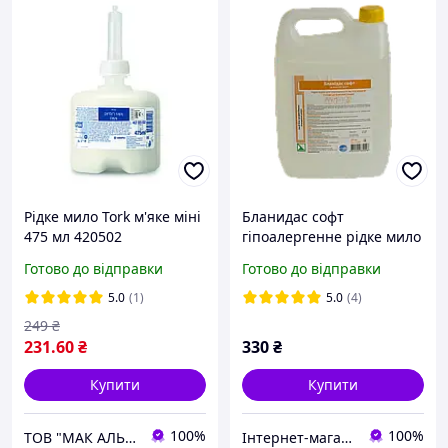
Рідке мило Tork м'яке міні
Бланидас софт
475 мл 420502
гіпоалергенне рідке мило
5 л
Готово до відправки
Готово до відправки
5.0
(1)
5.0
(4)
249
₴
231
.60
₴
330
₴
Купити
Купити
100%
100%
ТОВ "МАК АЛЬЯНС"
Інтернет-магазин "Профи плюс"