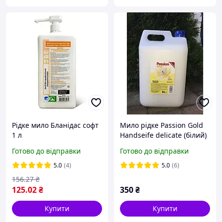
Рідке мило Бланідас софт
Мило рідке Passion Gold
1 л
Handseife delicate (білий)
5 л
Готово до відправки
Готово до відправки
5.0
(4)
5.0
(6)
156
.27
₴
125
.02
₴
350
₴
Купити
Купити