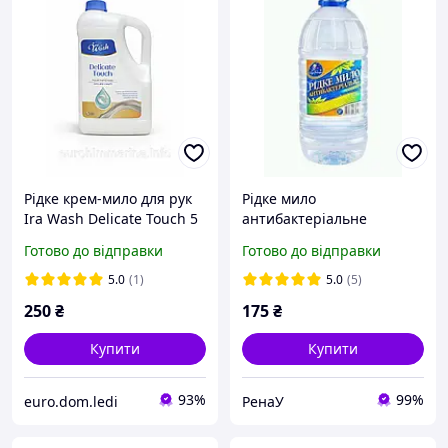
Рідке крем-мило для рук
Рідке мило
Ira Wash Delicate Touch 5
антибактеріальне
л м'яке очищення та
Чарівниця 5 літрів
Готово до відправки
Готово до відправки
догляд
5.0
(1)
5.0
(5)
250
₴
175
₴
Купити
Купити
93%
99%
euro.dom.ledi
РенаУ