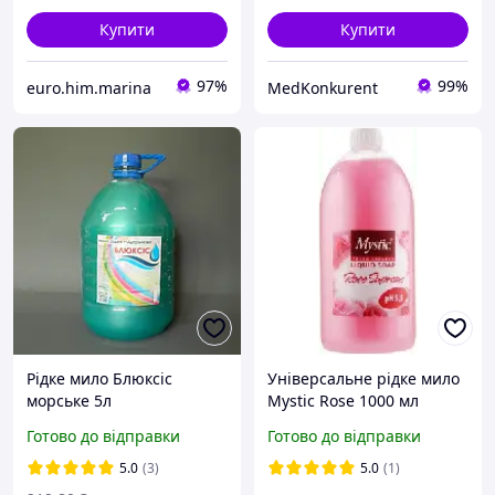
Купити
Купити
97%
99%
euro.him.marina
MedKonkurent
Рідке мило Блюксіс
Універсальне рідке мило
морське 5л
Mystic Rose 1000 мл
БіоФреш Болгарія
Готово до відправки
Готово до відправки
5.0
(3)
5.0
(1)