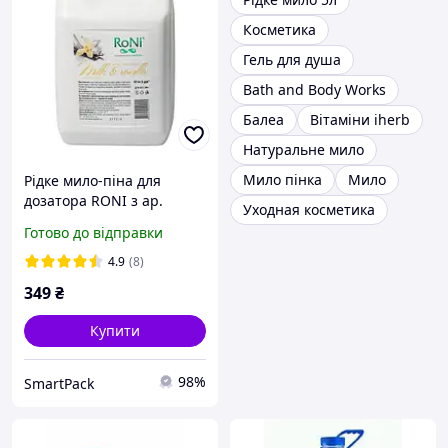
Косметика
Гель для душа
Bath and Body Works
Балеа
Вітаміни iherb
Натуральне мило
Мило пінка
Мило
Рідке мило-піна для
дозатора RONI з ар.
Уходная косметика
ванілі TM RONI - каністра,
Готово до відправки
5 л
4.9
(8)
349
₴
Купити
98%
SmartPack