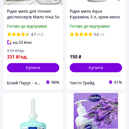
Рідке мило для пінних
Рідке мило Aqua
диспенсерів Мило піна 5л
Карамель 5 л, крем-мило
Мило піна для
для рук
Готово до відправки
Готово до відправки
диспенсорів Рідке мило в
каністрах Мило пінка
4.7
(12)
5.0
(1)
33
від
₴
/міс
372
₴/од.
331
₴/од.
150
₴
Купити
Купити
98%
91%
Білий Парус - комплексне обслуговування в сегменті HoReCa та B2B
Чисто Трейд