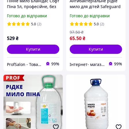
Пінне мило Бланідас Софт
Антибактеріальне рідке
Піна 5л, професійне, без
мило для дітей Safeguard
запаху, з помірним
Тропічне, 225 мл
Готово до відправки
Готово до відправки
рівнем РН
5.0
(2)
5.0
(2)
97
.50
₴
529
₴
65
.50
₴
Купити
Купити
99%
99%
ProfSalon - Товари для професіоналів
Інтернет- магазин " Товари в Дім"