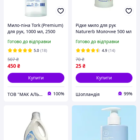
Мило-піна Tork (Premium)
Рідке мило для рук
для рук, 1000 мл, 2500
Naturerb Молочне 500 мл
порцій, Швеція 520501
Готово до відправки
Готово до відправки
5.0
(18)
4.9
(14)
507
₴
70
₴
450
₴
25
₴
Купити
Купити
100%
99%
ТОВ "МАК АЛЬЯНС"
Шопландія