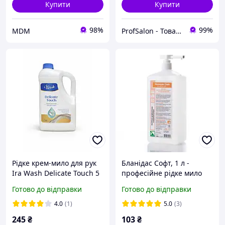
Купити
Купити
98%
99%
MDM
ProfSalon - Товари для професіоналів
Рідке крем-мило для рук
Бланідас Софт, 1 л -
Ira Wash Delicate Touch 5
професійне рідке мило
л м'яке очищення та
для частого миття рук і
Готово до відправки
Готово до відправки
догляд
тіла (Бланідас) Україна
4.0
(1)
5.0
(3)
245
₴
103
₴