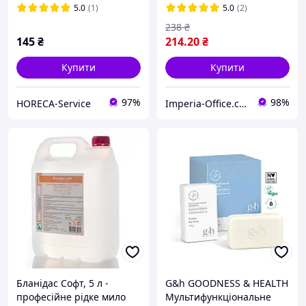
5.0
(1)
5.0
(2)
238
₴
145
₴
214
.20
₴
Купити
Купити
97%
98%
HORECA-Service
Imperia-Office.com
Бланідас Софт, 5 л -
G&h GOODNESS & HEALTH
професійне рідке мило
Мультифункціональне