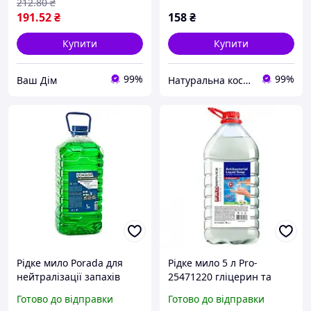
212
.80
₴
191
.52
₴
158
₴
Купити
Купити
99%
99%
Ваш Дім
Натуральна косметика і товари для здоров'я. "Barbara"
Рідке мило Porada для
Рідке мило 5 л Pro-
нейтралізації запахів
25471220 гліцерин та
М'ята 5 л
ромашка
Готово до відправки
Готово до відправки