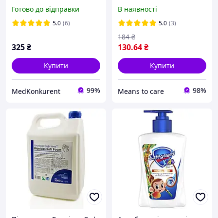
для частого миття рук
мило для очищення і
Готово до відправки
В наявності
захисту шкіри (6 шт. х 150
г) амвей
5.0
(6)
5.0
(3)
184
₴
325
₴
130
.64
₴
Купити
Купити
99%
98%
MedKonkurent
Means to care