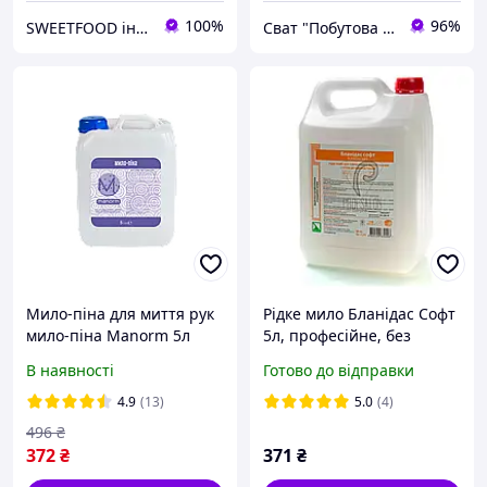
100%
96%
SWEETFOOD інтернет магазин
Сват "Побутова хімія"
Мило-піна для миття рук
Рідке мило Бланідас Софт
мило-піна Manorm 5л
5л, професійне, без
запаху, з помірним
В наявності
Готово до відправки
рівнем РН
4.9
(13)
5.0
(4)
496
₴
372
₴
371
₴