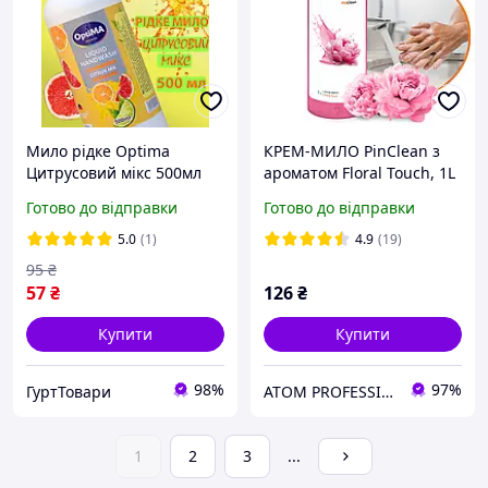
Мило рідке Optima
КРЕМ-МИЛО PinClean з
Цитрусовий мікс 500мл
ароматом Floral Touch, 1L
Готово до відправки
Готово до відправки
5.0
(1)
4.9
(19)
95
₴
57
₴
126
₴
Купити
Купити
98%
97%
ГуртТовари
ATOM PROFESSIONAL - Інтернет магазин автохімії
1
2
3
...