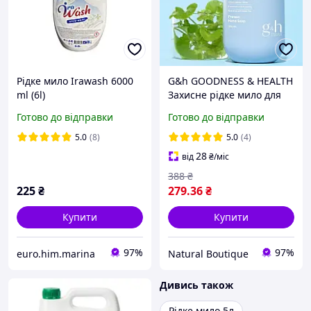
Рідке мило Irawash 6000
G&h GOODNESS & HEALTH
ml (6l)
Захисне рідке мило для
рук амвей Amway
Готово до відправки
Готово до відправки
5.0
(8)
5.0
(4)
28
від
₴
/міс
388
₴
225
₴
279
.36
₴
Купити
Купити
97%
97%
euro.him.marina
Natural Boutique
Дивись також
Рідке мило 5л