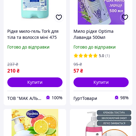
Рідке мило-гель Tork для
Мило рідке Optima
тіла та волосся міні 475
Лаванда 500мл
мл 420602
Готово до відправки
Готово до відправки
5.0
(1)
237
₴
95
₴
210
₴
57
₴
Купити
Купити
100%
98%
ТОВ "МАК АЛЬЯНС"
ГуртТовари