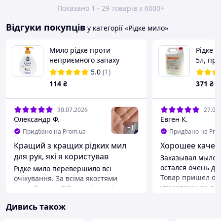
Показано 1 - 29 товарів з 6000+
Відгуки покупців
у категорії «Рідке мило»
Мило рідке проти
Рідке 
неприємного запаху
5л, про
fresh&clean sap.elimina
запаху
5.0
(1)
odori 300 мл.
РН
114
₴
371
₴
30.07.2026
27.07
Олександр Ф.
Евген К.
+
1
Придбано на Prom.ua
Придбано на Pro
Кращий з кращих рідких мил
Хорошее качест
для рук, які я користував
Заказывал мыло ф
остался очень до
Рідке мило перевершило всі
Товар пришел от
очікування. За всіма якостями
упакованным, всё
сподобалося. Об'єм, якість, ціна-
мыло полностью 
співвідношення годиться. Середня
Дивись також
описанию: оно а
густина, прозора рідина, вельми
запаха и без лиш
піниста, дуже м'які ПАР, легко