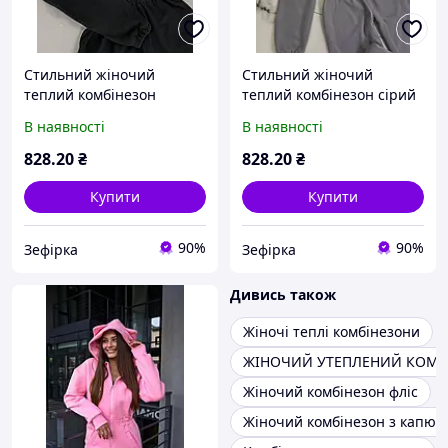
Стильний жіночий
Стильний жіночий
теплий комбінезон
теплий комбінезон сірий
чорний 42-46 оверсайз
48-50 оверсайз флісовий
В наявності
В наявності
флісовий на блискавці
на блискавці зручний
затишний 1641674
1661674
828
.20
₴
828
.20
₴
Купити
Купити
90%
90%
Зефірка
Зефірка
Дивись також
Жіночі теплі комбінезони
ЖІНОЧИЙ УТЕПЛЕНИЙ КОМБ
Жіночий комбінезон фліс
Жіночий комбінезон з капю