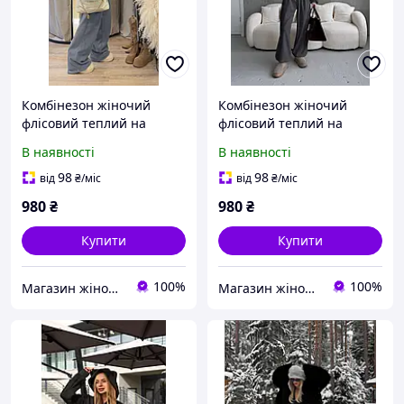
Комбінезон жіночий
Комбінезон жіночий
флісовий теплий на
флісовий теплий на
блискавці сірий oversize
блискавці графіт oversize
В наявності
В наявності
98
98
від
₴
/міс
від
₴
/міс
980
₴
980
₴
Купити
Купити
100%
100%
Магазин жіночого одягу Aura
Магазин жіночого одягу Aura