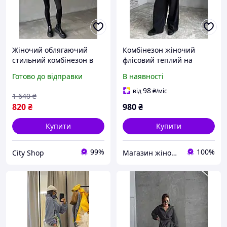
Жіночий облягаючий
Комбінезон жіночий
стильний комбінезон в
флісовий теплий на
рубчик на флісі на кожен
блискавці чорний
Готово до відправки
В наявності
день, модні теплі
oversize
комбінезони,
98
від
₴
/міс
1 640
₴
повсякденний комбез
820
₴
980
₴
Купити
Купити
99%
100%
City Shop
Магазин жіночого одягу Aura