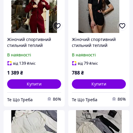
Жіночий спортивний
Жіночий спортивний
стильний теплий
стильний теплий
комбінезон на флісі 42-44
комбінезон на флісі 42-44
В наявності
В наявності
46-48
46-48
139
79
від
₴
/міс
від
₴
/міс
1 389
₴
788
₴
Купити
Купити
86%
86%
Те Що Треба
Те Що Треба