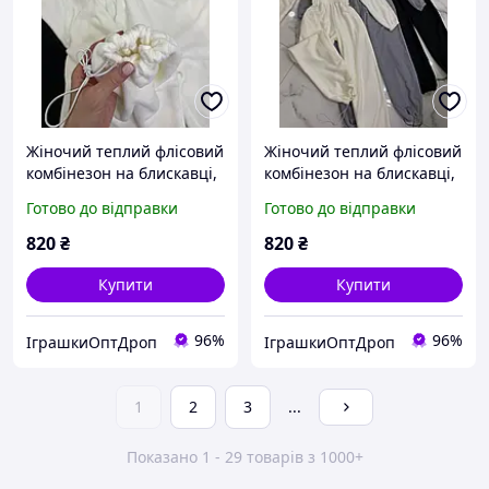
Жіночий теплий флісовий
Жіночий теплий флісовий
комбінезон на блискавці,
комбінезон на блискавці,
в молочному кольорі 42-
в молочному кольорі 48-
Готово до відправки
Готово до відправки
46
50
820
₴
820
₴
Купити
Купити
96%
96%
ІграшкиОптДроп
ІграшкиОптДроп
1
2
3
...
Показано 1 - 29 товарів з 1000+