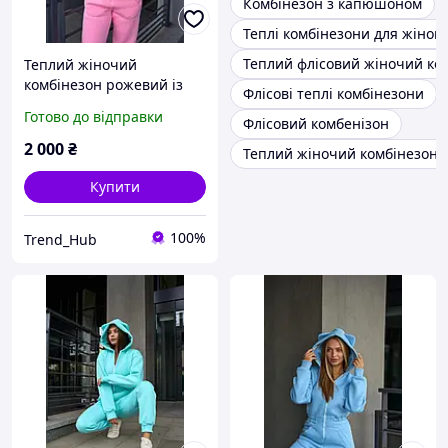
Комбінезон з капюшоном
Теплі комбінезони для жінок
Теплий флісовий жіночий ко
Теплий жіночий
комбінезон рожевий із
Флісові теплі комбінезони
вушками. Зимовий
Готово до відправки
Флісовий комбенізон
флісовий комбінезон на
блискавці жіночий
2 000
₴
Теплий жіночий комбінезон бі
зимовий костюм
Купити
100%
Trend_Hub