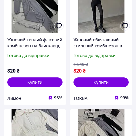
Жіночий теплий флісовий
Жіночий облягаючий
комбінезон на блискавці,
стильний комбінезон в
в сірому кольорі 42-46
рубчик на флісі на кожен
Готово до відправки
Готово до відправки
день, модні теплі
комбінезони,
1 640
₴
повсякденний комбез
820
₴
820
₴
Купити
Купити
93%
99%
Лимон
TORBA