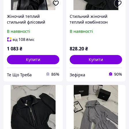
Жіночий теплий
Стильний жіночий
стильний флісовий
теплий комбінезон
комбінезон чорний
чорний 48-50 оверсайз
В наявності
В наявності
графіт молоко шоколад
флісовий на блискавці
42-44 46-48
комфортний 1711674
108
від
₴
/міс
1 083
₴
828
.20
₴
Купити
Купити
86%
90%
Те Що Треба
Зефірка