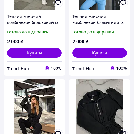
Теплий жіночий
Теплий жіночий
комбінезон бірюзовий із
комбінезон блакитний із
вушками. Зимовий
вушками. Зимовий
Готово до відправки
Готово до відправки
флісовий комбінезон на
флісовий комбінезон на
блискавці жіночий
блискавці жіночий
2 000
₴
2 000
₴
зимовий костюм
зимовий костюм
Купити
Купити
100%
100%
Trend_Hub
Trend_Hub