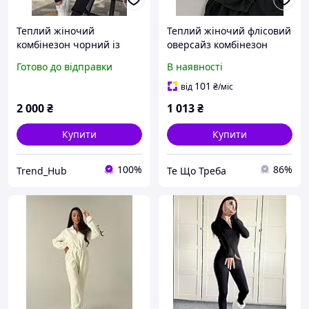
Теплий жіночий
Теплий жіночий флісовий
комбінезон чорний із
оверсайз комбінезон
вушками. Зимовий
молочний чорний сірий
Готово до відправки
В наявності
флісовий комбінезон на
42-46 48-50
блискавці жіночий
101
від
₴
/міс
зимовий костюм
2 000
₴
1 013
₴
Купити
Купити
100%
86%
Trend_Hub
Те Що Треба