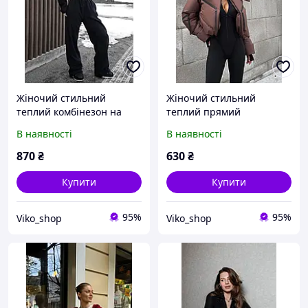
Жіночий стильний
Жіночий стильний
теплий комбінезон на
теплий прямий
блискавці двосторонній
комбінезон з імітацією
В наявності
В наявності
фліс SM ; ML
корсету матовий біфлекс
термо SM / ML
870
₴
630
₴
Купити
Купити
95%
95%
Viko_shop
Viko_shop