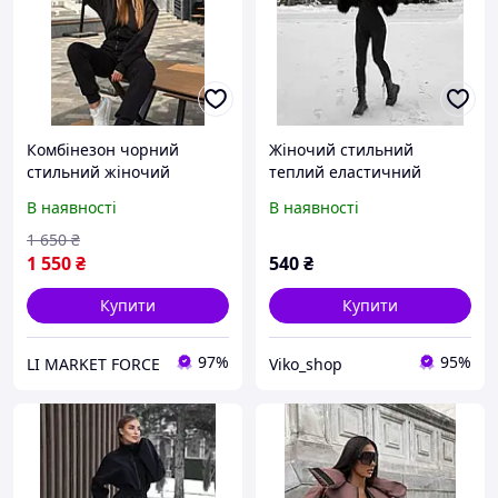
Комбінезон чорний
Жіночий стильний
стильний жіночий
теплий еластичний
комбінезон на блискавці
термо комбінезон з
В наявності
В наявності
теплий комбінезон
прорізами для пальчиків
чорний
XS , SM ; ML
1 650
₴
1 550
₴
540
₴
Купити
Купити
97%
95%
LI MARKET FORCE
Viko_shop