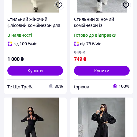
Стильний жіночий
Стильний жіночий
флісовий комбінезон для
комбінезон із
прогулянок
подовженим рукавом на
В наявності
Готово до відправки
флісі теплий еластичний
комбез із блискавкою на
100
75
від
₴
/міс
від
₴
/міс
дівчину
949
₴
1 000
₴
749
₴
Купити
Купити
86%
100%
Те Що Треба
topixua