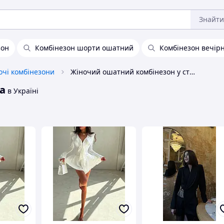
Знайти
зон
Комбінезон шорти ошатний
Комбінезон вечір
очі комбінезони
Жіночий ошатний комбінезон у стилі zara
a
в Україні