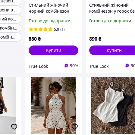
Брючний комбінезон вечірній
Стильний жіночий
Стильний жіночий
Жіночі комбінезони з бахромою
чорний комбінезон
комбінезон у горох бе
ромпер у квіточку з
рукавів з відкритою
Вечірній ошатний комбінезон жіночий
Готово до відправки
Готово до відправки
імітацією корсета
спиною (чорний, біли
Вечірні жіночі комбінезони чорні
чорний білий
блакитний)
5.0
(1)
Дизайнерські комбінезони жіночі
880
₴
890
₴
Купити
Купити
90%
9
True Look
True Look