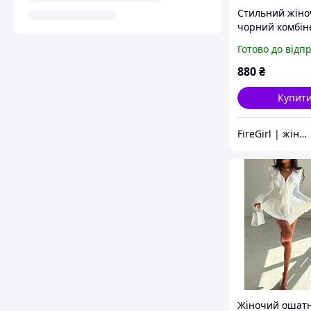
Стильний жін
чорний комбін
ромпер у квіто
Готово до відп
імітацією корс
чорний білий
880
₴
Купит
FireGirl | жіночий одяг
Жіночий ошат