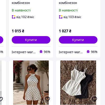
комбінезон
комбінезон
В наявності
В наявності
102
103
від
₴
/міс
від
₴
/міс
1 015
₴
1 027
₴
Купити
Купити
6%
96%
96%
Інтернет-магазин одягу та взуття Bebest-Style
Інтернет-магазин одягу та взуття Bebest-Style