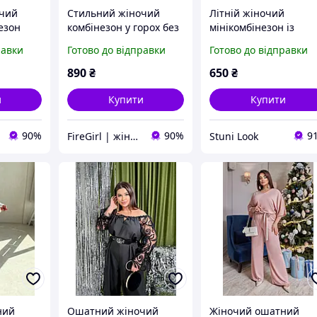
очий
Стильний жіночий
Літній жіночий
езон
комбінезон у горох без
мінікомбінезон із
чку з
рукавів з відкритою
заходом у стилі Zara
равки
Готово до відправки
Готово до відправки
ета
спиною (чорний, білий,
(чорний, молочний)
блакитний)
890
₴
650
₴
и
Купити
Купити
90%
90%
9
FireGirl | жіночий одяг
Stuni Look
ний
Ошатний жіночий
Жіночий ошатний