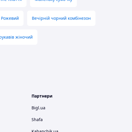
и Рожевий
Вечірній чорний комбінезон
рукавів жіночий
Партнери
Bigl.ua
Shafa
Kabanchik.ua