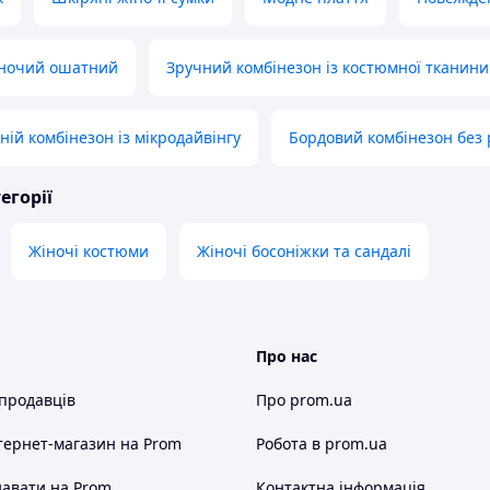
іночий ошатний
Зручний комбінезон із костюмної тканин
ній комбінезон із мікродайвінгу
Бордовий комбінезон без 
егорії
Жіночі костюми
Жіночі босоніжки та сандалі
Про нас
 продавців
Про prom.ua
тернет-магазин
на Prom
Робота в prom.ua
авати на Prom
Контактна інформація