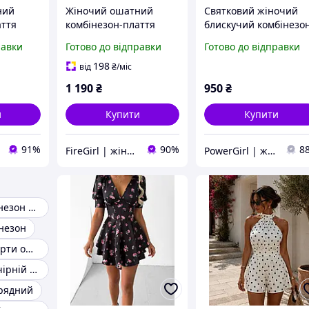
ний
Жіночий ошатний
Святковий жіночий
аття
комбінезон-плаття
блискучий комбінезо
вгим
стильний із довгим
люрекс (чорний,
равки
Готово до відправки
Готово до відправки
реживом
рукавом із мереживом
срібло, індиго) 42-44 і
44-46
198
від
₴
/міс
1 190
₴
950
₴
и
Купити
Купити
91%
90%
8
FireGirl | жіночий одяг
PowerGirl | жіночий одяг
Жіночий комбінезон нарядний
інезон
Комбінезон шорти ошатний
Комбінезон вечірній жіночий
рядний