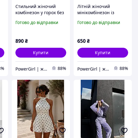
Стильний жіночий
Літній жіночий
комбінезон у горох без
мінікомбінезон із
рукавів з відкритою
заходом у стилі Zara
Готово до відправки
Готово до відправки
спиною (чорний, білий,
(чорний, молочний)
блакитний)
890
₴
650
₴
Купити
Купити
8%
88%
88%
PowerGirl | жіночий одяг
PowerGirl | жіночий одяг