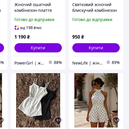
Жіночий ошатний
Святковий жіночий
н
комбінезон-плаття
блискучий комбінезон
стильний із довгим
люрекс (чорний,
Готово до відправки
Готово до відправки
рукавом із мереживом
срібло, індиго) 42-44 і
44-46
198
від
₴
/міс
1 190
₴
950
₴
Купити
Купити
8%
88%
89%
PowerGirl | жіночий одяг
NewLife | жіночий одяг