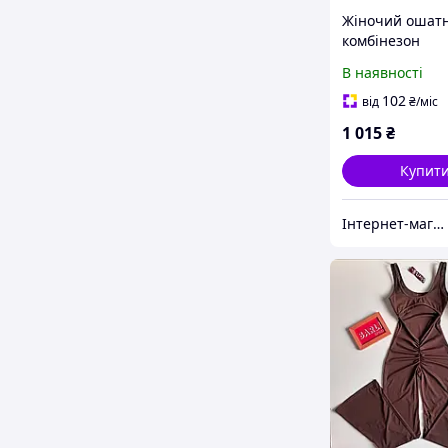
Жіночий ошат
комбінезон
В наявності
102
від
₴
/міс
1 015
₴
Купит
Інтернет-магазин одягу та взуття Bebest-Style