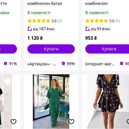
аття
комбінезон батал
комбінезон
вгим
равки
В наявності
В наявності
реживом
5.0
(1)
5.0
(1)
187
95
від
₴
/міс
від
₴
/міс
1 120
₴
953
₴
и
Купити
Купити
91%
99%
9
«Артишок» - магазин жіночого одягу
Інтернет-магазин одягу та взуття Bebest-Style