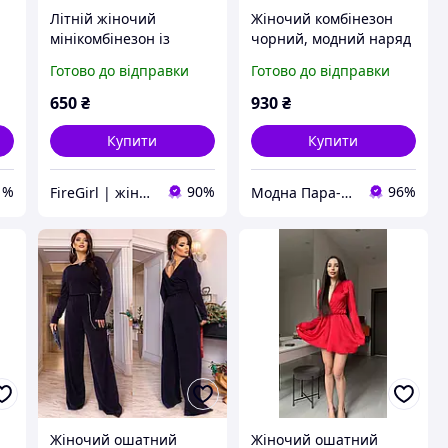
Літній жіночий
Жіночий комбінезон
мінікомбінезон із
чорний, модний наряд
заходом у стилі Zara
на прогулянку,
Готово до відправки
Готово до відправки
(чорний, молочний)
святковий та casual
стиль
650
₴
930
₴
Купити
Купити
1%
90%
96%
FireGirl | жіночий одяг
Модна Пара-для нього і для неї
Жіночий ошатний
Жіночий ошатний