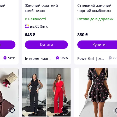
ний
Жіночий ошатний
Стильний жіночий
комбінезон
чорний комбінезон
ромпер у квіточку з
В наявності
Готово до відправки
імітацією корсета
чорний білий
65
від
₴
/міс
648
₴
880
₴
и
Купити
Купити
96%
96%
8
Інтернет-магазин одягу та взуття Bebest-Style
PowerGirl | жіночий одяг