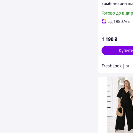
комбінезон-пл
стильний із до
Готово до відп
рукавом із ме
198
від
₴
/міс
1 190
₴
Купит
FreshLook | жіночий одяг