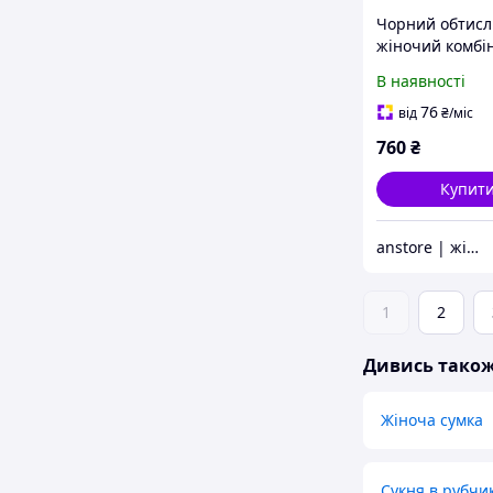
Чорний обтис
жіночий комбін
відкритою спи
В наявності
довгими рукав
ошатний
76
від
₴
/міс
760
₴
Купит
anstore | жіночий одяг
1
2
Дивись тако
Жіноча сумка
Сукня в рубчи