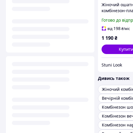
Жіночий ошат
комбінезон-пл
стильний із до
Готово до відп
рукавом із ме
198
від
₴
/міс
1 190
₴
Купит
Stuni Look
Дивись також
Вечірній комб
Комбінезон на