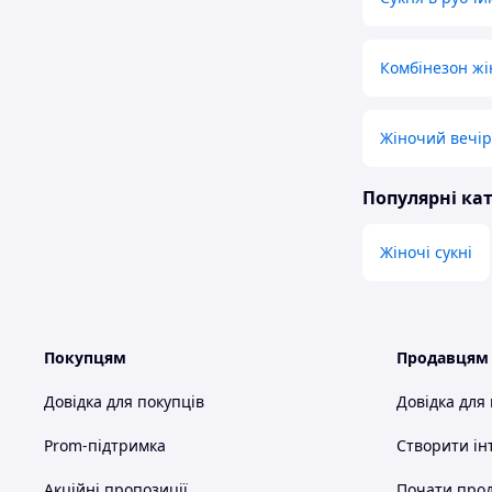
Комбінезон ж
Жіночий вечір
Популярні кат
Жіночі сукні
Покупцям
Продавцям
Довідка для покупців
Довідка для
Prom-підтримка
Створити ін
Акційні пропозиції
Почати прод