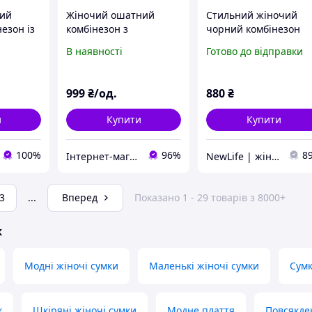
лий
Жіночий ошатний
Стильний жіночий
езон із
комбінезон з
чорний комбінезон
ною
прозорими рукавами
ромпер у квіточку з
В наявності
Готово до відправки
ами
7835
імітацією корсета
чорний білий
999
₴/од.
880
₴
и
Купити
Купити
100%
96%
8
Інтернет-магазин 1-opt.prom.ua
NewLife | жіночий одяг
3
...
Вперед
Показано 1 - 29 товарів з 8000+
ж
Модні жіночі сумки
Маленькі жіночі сумки
Сумк
к
Шкіряні жіночі сумки
Модне плаття
Повсякде