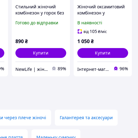
Стильний жіночий
Жіночий оксамитовий
комбінезон у горох без
комбінезон у
рукавів з відкритою
спортивному стилі з
Готово до відправки
В наявності
спиною (чорний, білий,
молнією на грудях і
блакитний)
резинкою на талії (р.
105
від
₴
/міс
42-44) 66103089Q
890
₴
1 050
₴
Купити
Купити
9%
89%
96%
NewLife | жіночий одяг
Інтернет-магазин одягу та іграшок Modina
и через плече жіночі
Галантерея та аксесуари
нне плаття
Маленьку сумочку