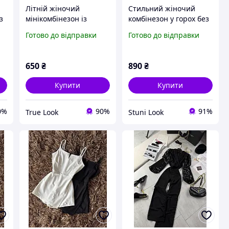
Літній жіночий
Стильний жіночий
з
мінікомбінезон із
комбінезон у горох без
заходом у стилі Zara
рукавів з відкритою
Готово до відправки
Готово до відправки
й,
(чорний, молочний)
спиною (чорний, білий,
блакитний)
650
₴
890
₴
Купити
Купити
0%
90%
91%
True Look
Stuni Look