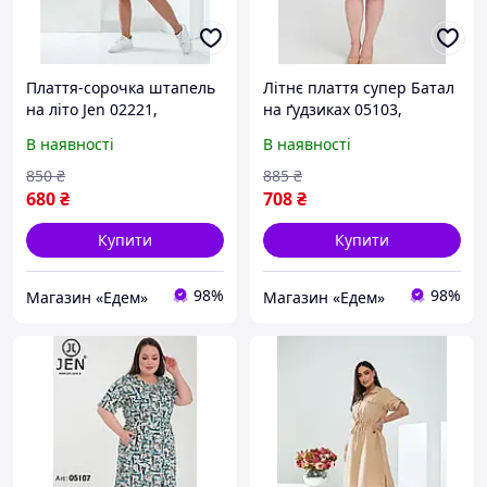
Плаття-сорочка штапель
Літнє плаття супер Батал
на літо Jen 02221,
на ґудзиках 05103,
Бежевий, M
Блакитний, 5XL
В наявності
В наявності
850
₴
885
₴
680
₴
708
₴
Купити
Купити
98%
98%
Магазин «Едем»
Магазин «Едем»