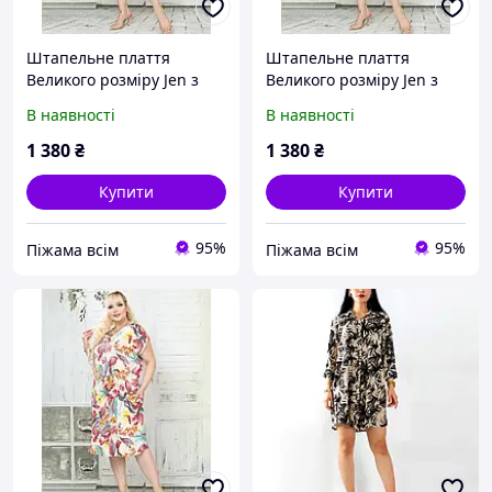
Штапельне плаття
Штапельне плаття
Великого розміру Jen з
Великого розміру Jen з
квітковим принтом 3XL
квітковим принтом 4XL
В наявності
В наявності
1 380
₴
1 380
₴
Купити
Купити
95%
95%
Піжама всім
Піжама всім