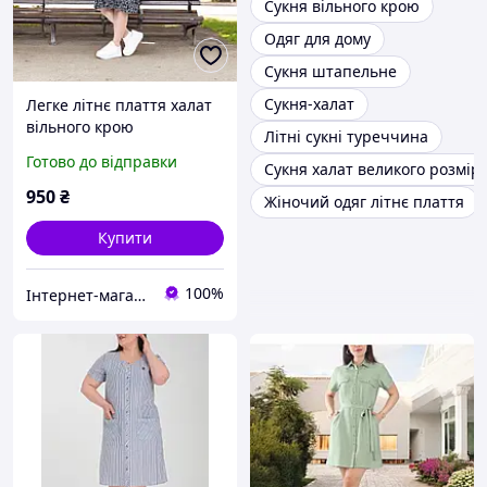
Сукня вільного крою
Одяг для дому
Сукня штапельне
Сукня-халат
Легке літнє плаття халат
вільного крою
Літні сукні туреччина
Готово до відправки
Сукня халат великого розмір
950
₴
Жіночий одяг літнє плаття
Купити
100%
Інтернет-магазин Homecotton