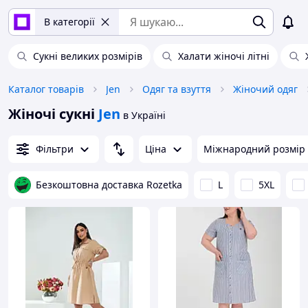
В категорії
Сукні великих розмірів
Халати жіночі літні
Каталог товарів
Jen
Одяг та взуття
Жіночий одяг
Жіночі сукні
Jen
в Україні
Фільтри
Ціна
Міжнародний розмір
Безкоштовна доставка Rozetka
L
5XL