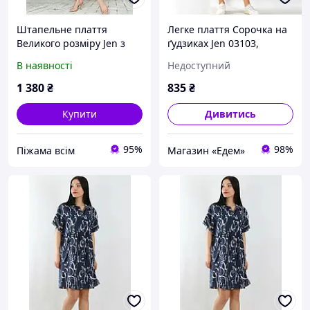
Штапельне плаття
Легке плаття Сорочка на
Великого розміру Jen з
ґудзиках Jen 03103,
квітковим принтом 5XL
Бежевий, M
В наявності
Недоступний
1 380
₴
835
₴
Купити
Дивитись
95%
98%
Піжама всім
Магазин «Едем»