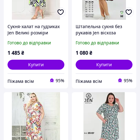
Сукня-халат на гудзиках
Штапельна сукня без
Jen Великі розміри
рукавів Jen віскоза
штапель віскоза
Готово до відправки
Готово до відправки
1 485
₴
1 080
₴
Купити
Купити
95%
95%
Піжама всім
Піжама всім