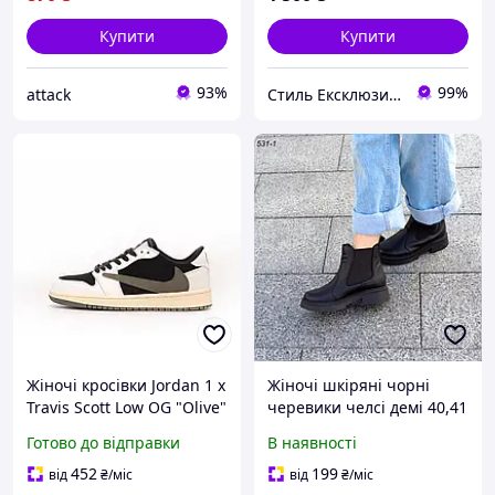
Купити
Купити
93%
99%
attack
Стиль Ексклюзив & 3B
Жіночі кросівки Jordan 1 x
Жіночі шкіряні чорні
Travis Scott Low OG "Olive"
черевики челсі демі 40,41
(чорно-білі) спортивні
Готово до відправки
В наявності
низькі демі кроси Y14610
452
199
від
₴
/міс
від
₴
/міс