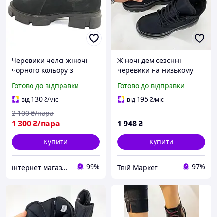
Черевики челсі жіночі
Жіночі демісезонні
чорного кольору з
черевики на низькому
натуральної замші низькі
ходу 37р 23.5см, Челсі з
Готово до відправки
Готово до відправки
розмір 37
еластичними вставками
DI-20
130
195
від
₴
/міс
від
₴
/міс
2 100
₴/пара
1 300
₴/пара
1 948
₴
Купити
Купити
99%
97%
інтернет магазин ОПТИМАЛЬНИЙ ВИБІР
Твій Маркет