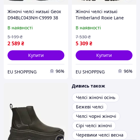
Жіночі челсі низькі Geox
Жіночі челсі низькі
D94BLC043NH-C9999 38
Timberland Roxie Lane
Чорні (8054730115260)
TB0A28XMW021 37.5
В наявності
В наявності
(6.5US) 23.5 см Чорні
(197065860974)
5 199
₴
7 530
₴
2 589
₴
5 309
₴
Купити
Купити
96%
96%
EU SHOPPING
EU SHOPPING
Дивись також
Челсі жіночі осінь
Бежеві челсі
Челсі чорні жіночі
Сірі челсі жіночі
Черевики челсі весна