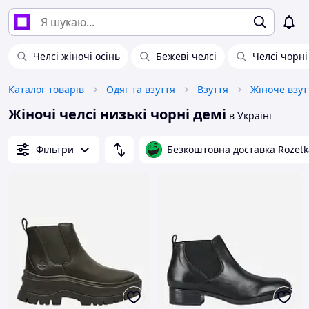
Челсі жіночі осінь
Бежеві челсі
Челсі чорні
Каталог товарів
Одяг та взуття
Взуття
Жіноче взут
Жіночі челсі низькі чорні демі
в Україні
Фільтри
Безкоштовна доставка Rozetk