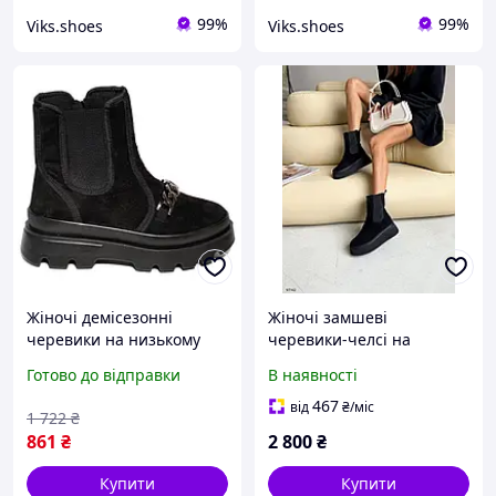
99%
99%
Viks.shoes
Viks.shoes
Жіночі демісезонні
Жіночі замшеві
черевики на низькому
черевики-челсі на
ходу, Черевики жіночі
платформі, ДЕМІ
Готово до відправки
В наявності
утеплені флісом челсі на
тракторі BO-17
467
від
₴
/міс
1 722
₴
861
₴
2 800
₴
Купити
Купити