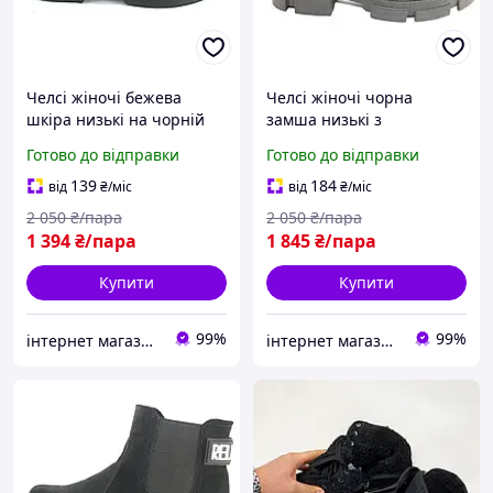
Челсі жіночі бежева
Челсі жіночі чорна
шкіра низькі на чорній
замша низькі з
підошві з ланцюжком
ланцюжком демісезонні
Готово до відправки
Готово до відправки
демісезонні розмір 38
зі змійкою розмір 40
139
184
від
₴
/міс
від
₴
/міс
2 050
₴/пара
2 050
₴/пара
1 394
₴/пара
1 845
₴/пара
Купити
Купити
99%
99%
інтернет магазин ОПТИМАЛЬНИЙ ВИБІР
інтернет магазин ОПТИМАЛЬНИЙ ВИБІР