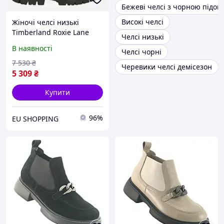
Бежеві челсі з чорною підо
Високі челсі
Жіночі челсі низькі
Timberland Roxie Lane
Челсі низькі
TB0A28XMW021 39 (8US)
В наявності
Челсі чорні
25 см Чорні
(197065861520)
7 530
₴
Черевики челсі демісезон
5 309
₴
Купити
96%
EU SHOPPING