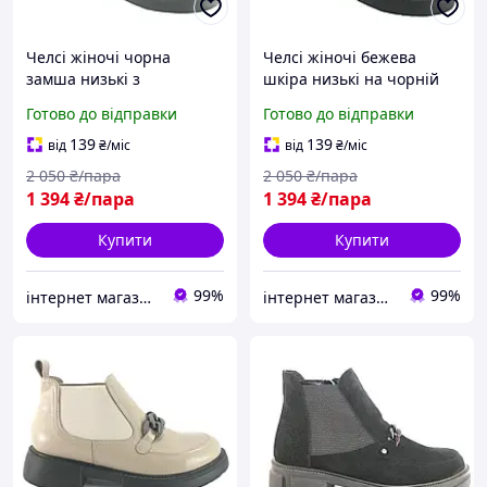
Челсі жіночі чорна
Челсі жіночі бежева
замша низькі з
шкіра низькі на чорній
ланцюжком демісезонні
підошві з ланцюжком
Готово до відправки
Готово до відправки
розмір 41
демісезонні розмір 40
139
139
від
₴
/міс
від
₴
/міс
2 050
₴/пара
2 050
₴/пара
1 394
₴/пара
1 394
₴/пара
Купити
Купити
99%
99%
інтернет магазин ОПТИМАЛЬНИЙ ВИБІР
інтернет магазин ОПТИМАЛЬНИЙ ВИБІР