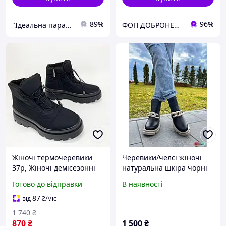
89%
96%
"Ідеальна пара" взуття
ФОП ДОБРОНЕЦЬКА С.М.
Жіночі термочеревики
Черевики/челсі жіночі
37р, Жіночі демісезонні
натуральна шкіра чорні
черевики на низькому
демі сезон 36,37,39р
Готово до відправки
В наявності
ходу, Челсі з еластичними
вставками CZ-31
87
від
₴
/міс
1 740
₴
870
₴
1 500
₴