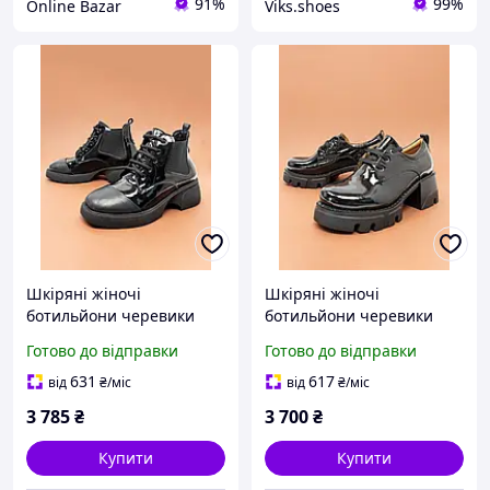
91%
99%
Online Bazar
Viks.shoes
Шкіряні жіночі
Шкіряні жіночі
ботильйони черевики
ботильйони черевики
челсі демісезонні чорні
челсі демісезонні чорні
Готово до відправки
Готово до відправки
36 - 40 женские
37 - 40 женские
ботильоны деми Guero
ботильоны деми Guero
631
617
від
₴
/міс
від
₴
/міс
3 785
₴
3 700
₴
Купити
Купити