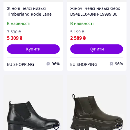
Жіночі челсі низькі
Жіночі челсі низькі Geox
Timberland Roxie Lane
D94BLC043NH-C9999 36
TB0A28XMW021 41.5
Чорні (8054730115246)
В наявності
В наявності
(10US) 27 см Чорні
(197065862046)
7 530
₴
5 199
₴
5 309
₴
2 589
₴
Купити
Купити
96%
96%
EU SHOPPING
EU SHOPPING