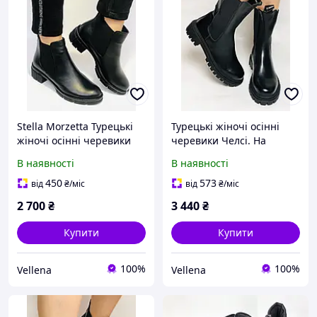
Stella Morzetta Турецькі
Турецькі жіночі осінні
жіночі осінні черевики
черевики Челсі. На
Челсі на низькій підошві.
низькій підошві.
В наявності
В наявності
Натуральна шкіра.. Р 36
Натуральна шкіра. Stella
38.39 40
Morzettу. Р 36 38.39 40
450
573
від
₴
/міс
від
₴
/міс
2 700
₴
3 440
₴
Купити
Купити
100%
100%
Vellena
Vellena