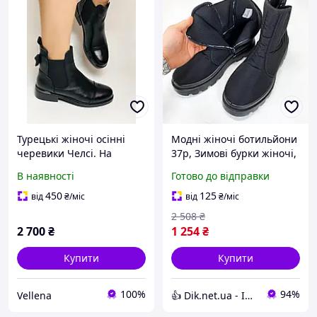
Турецькі жіночі осінні
Модні жіночі ботильйони
черевики Челсі. На
37р, Зимові бурки жіночі,
низькій підошві.
Модні модельні жіночі
В наявності
Готово до відправки
Натуральна шкіра. Stella
черевики утеплені челсі
Morzettу. Р 36 38.39 40
AK-72
450
125
від
₴
/міс
від
₴
/міс
2 508
₴
2 700
₴
1 254
₴
Купити
Купити
100%
94%
Vellena
👍 Dik.net.ua - Інтернет магазин