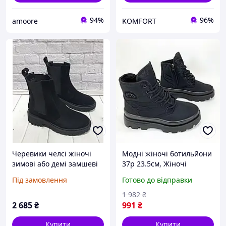
94%
96%
amoore
KOMFORT
Черевики челсі жіночі
Модні жіночі ботильйони
зимові або демі замшеві
37р 23.5см, Жіночі
чорні
демісезонні черевики на
Під замовлення
Готово до відправки
низькому ходу Челсі
зимові NI-58
1 982
₴
2 685
₴
991
₴
Купити
Купити