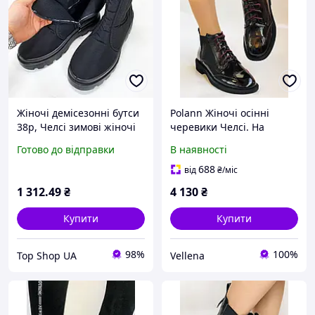
Жіночі демісезонні бутси
Polann Жіночі осінні
38р, Челсі зимові жіночі
черевики Челсі. На
зимові стьобані черевики
низькій підошві.
Готово до відправки
В наявності
QB-22 top shop ua_
Натуральна шкіра. Розмір
лише 36
688
від
₴
/міс
1 312
.49
₴
4 130
₴
Купити
Купити
98%
100%
Top Shop UA
Vellena