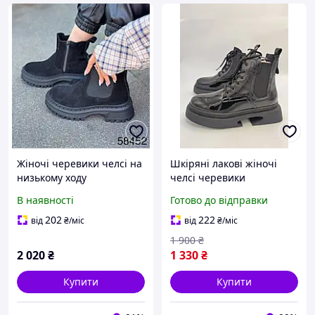
Жіночі черевики челсі на
Шкіряні лакові жіночі
низькому ходу
челсі черевики
натуральна замша
демісезонні чорні 37-40
В наявності
Готово до відправки
женские ботинки деми
Phany
202
222
від
₴
/міс
від
₴
/міс
1 900
₴
2 020
₴
1 330
₴
Купити
Купити