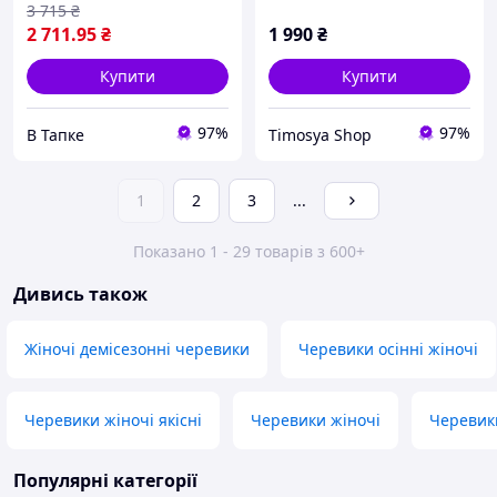
3 715
₴
2 711
.95
₴
1 990
₴
Купити
Купити
97%
97%
В Тапке
Timosya Shop
1
2
3
...
Показано 1 - 29 товарів з 600+
Дивись також
Жіночі демісезонні черевики
Черевики осінні жіночі
Черевики жіночі якісні
Черевики жіночі
Черевики
Популярні категорії