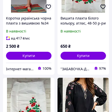
Коротка українська чорна
Вишита плахта білого
плахта з вишивкою №34
кольору, атлас, 48-50 р-ри
(44-56р.)
В наявності
В наявності
417
від
₴
/міс
2 500
₴
650
₴
Купити
Купити
100%
97%
Інтернет-магазин "Folk-Style"
"ЗАБАВОЧКА-ДЕКОР" магазин, творча майстерня