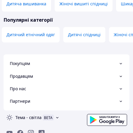
Дитяча вишиванка
Жіночі вишиті спідниці
Шикар
Популярні категорії
Дитячий етнічний одяг
Дитячі спідниці
Жіночі с
Покупцям
Продавцям
Про нас
Партнери
Тема
-
світла
BETA