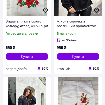
Вишита плахта білого
Жіноча сорочка з
кольору, атлас, 48-50 р-ри
рослинним орнаментом
Готово до відправки
В наявності
95
від
₴
/міс
650
₴
950
₴
Купити
Купити
96%
92%
bagata_shafa
Etno.Lab