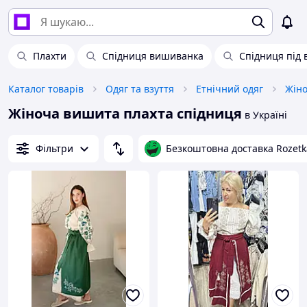
Плахти
Спідниця вишиванка
Спідниця під
Каталог товарів
Одяг та взуття
Етнічний одяг
Жіно
Жіноча вишита плахта спідниця
в Україні
Фільтри
Безкоштовна доставка Rozetk