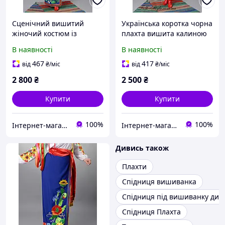
Сценічний вишитий
Українська коротка чорна
жіночий костюм із
плахта вишита калиною
довгою плахтою синього
№37 (44-56р.)
В наявності
В наявності
кольору №45(44-56р.)
467
417
від
₴
/міс
від
₴
/міс
2 800
₴
2 500
₴
Купити
Купити
100%
100%
Інтернет-магазин "Folk-Style"
Інтернет-магазин "Folk-Style"
Дивись також
Плахти
Спідниця вишиванка
Спідниця під вишиванку дит
Спідниця Плахта