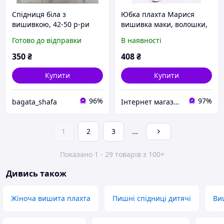
Спідниця біла з
Юбка плахта Марися
вишивкою, 42-50 р-ри
вишивка маки, волошки,
ромашки, на запах,
Готово до відправки
В наявності
4,5,6,7,8,9,10,11,12,13,14,1
5лет, 44,46,48р
350
₴
408
₴
Купити
Купити
96%
97%
bagata_shafa
Інтернет магазин "Omoda"
1
2
3
...
Показано 1 - 29 товарів з 100+
Дивись також
Жіноча вишита плахта
Пишні спідниці дитячі
Ви