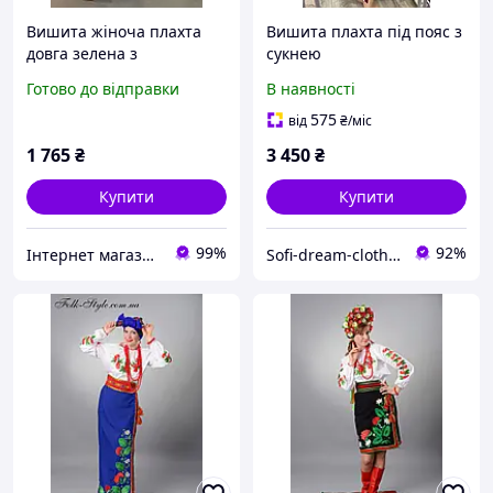
Вишита жіноча плахта
Вишита плахта під пояс з
довга зелена з
сукнею
квітами,арт 4696-п
Готово до відправки
В наявності
575
від
₴
/міс
1 765
₴
3 450
₴
Купити
Купити
99%
92%
Інтернет магазин "Вишиванка.Nет"
Sofi-dream-clothes