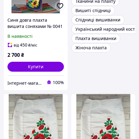
Тканини на плахту
Вишиті спідниці
Спідниці вишиванки
Синя довга плахта
вишита соняхами № 0041
Український народний кост
(44-60р.)
В наявності
Плахта вишиванки
450
від
₴
/міс
Жіноча плахта
2 700
₴
Купити
100%
Інтернет-магазин "Folk-Style"