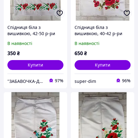
Спідниця біла з
Спідниця біла з
вишивкою, 42-50 р-ри
вишивкою, 40-42 р-ри
В наявності
В наявності
350
₴
650
₴
Купити
Купити
97%
96%
"ЗАБАВОЧКА-ДЕКОР" магазин, творча майстерня
super-dim