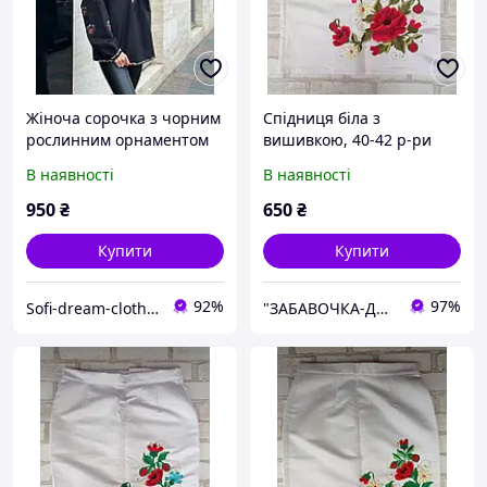
Жіноча сорочка з чорним
Спідниця біла з
рослинним орнаментом
вишивкою, 40-42 р-ри
В наявності
В наявності
950
₴
650
₴
Купити
Купити
92%
97%
Sofi-dream-clothes
"ЗАБАВОЧКА-ДЕКОР" магазин, творча майстерня