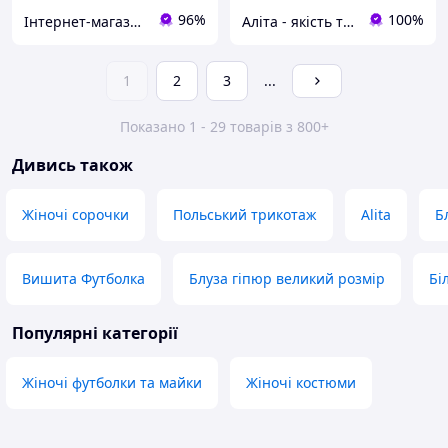
96%
100%
Інтернет-магазин одягу «Richie»
Аліта - якість та комфорт
1
2
3
...
Показано 1 - 29 товарів з 800+
Дивись також
Жіночі сорочки
Польський трикотаж
Alita
Б
Вишита Футболка
Блуза гіпюр великий розмір
Бі
Популярні категорії
Жіночі футболки та майки
Жіночі костюми