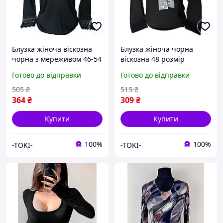
Блузка жіноча віскозна
Блузка жіноча чорна
чорна з мереживом 46-54
віскозна 48 розмір
розмір Туреччина
Туреччина
Готово до відправки
Готово до відправки
505
₴
515
₴
364
₴
309
₴
Купити
Купити
100%
100%
-TOKI-
-TOKI-