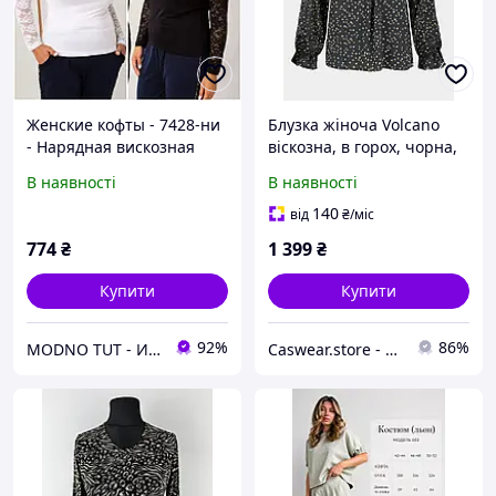
Женские кофты - 7428-ни
Блузка жіноча Volcano
- Нарядная вискозная
віскозна, в горох, чорна,
блузка кофта с сеточкой и
останній розмір М
В наявності
В наявності
длинным рукавом ,
женская батальная кофта
140
від
₴
/міс
774
₴
1 399
₴
Купити
Купити
92%
86%
MODNO TUT - Интернет магазин женской одежды, товаров для детей
Caswear.store - магазин одягу та взуття