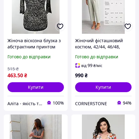
Жіноча віскозна блузка з
Жіночий фісташковий
абстрактним принтом
костюм, 42/44, 46/48,
тмAga, Польща
50/52, віскозний льон
Готово до відправки
Готово до відправки
99
від
₴
/міс
515
₴
463
.50
₴
990
₴
Купити
Купити
100%
94%
Аліта - якість та комфорт
CORNERSTONE