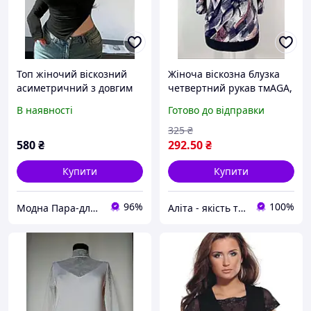
Топ жіночий віскозний
Жіноча віскозна блузка
асиметричний з довгим
четвертний рукав тмAGA,
рукавом чорний білий
Польща
В наявності
Готово до відправки
шоколад 42-46 стильний
базовий топ
325
₴
580
₴
292
.50
₴
Купити
Купити
96%
100%
Модна Пара-для нього і для неї
Аліта - якість та комфорт