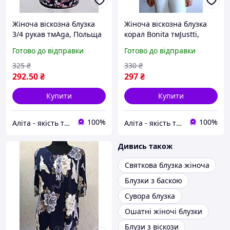
Жіноча віскозна блузка
Жіноча віскозна блузка
3/4 рукав тмAga, Польща
корал Bonita тмJustti,
Польща
Готово до відправки
Готово до відправки
325
₴
330
₴
292
.50
₴
297
₴
Купити
Купити
100%
100%
Аліта - якість та комфорт
Аліта - якість та комфорт
Дивись також
Святкова блузка жіноча
Блузки з баскою
Сувора блузка
Ошатні жіночі блузки
Блузи з віскози