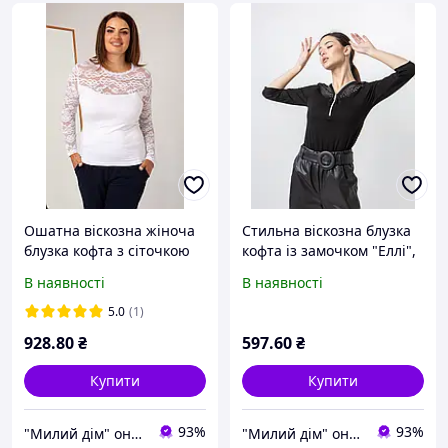
Ошатна віскозна жіноча
Стильна віскозна блузка
блузка кофта з сіточкою
кофта із замочком "Еллі",
та довгим рукавом
повсякденна якісна
В наявності
В наявності
"Ізабелла"Стильна базова
базова жіноча батальна
жіноча батальна кофта
кофта
5.0
(1)
928
.80
₴
597
.60
₴
Купити
Купити
93%
93%
"Милий дім" онлайн магазин
"Милий дім" онлайн магазин