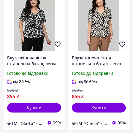
Блуза жіноча літня
Блуза жіноча літня
штапельна батал, легка
штапельна батал, легка
віскозна блузка з куліскою
віскозна блузка з куліскою
Готово до відправки
Готово до відправки
на талії великих розмірів
на талії великих розмірів
50-60 чорна
50-60 квардрати
86
86
від
₴
/міс
від
₴
/міс
950
₴
950
₴
855
₴
855
₴
Купити
Купити
99%
99%
💎TM "Ola-La" - якісний одяг від виробника 💎
💎TM "Ola-La" - якісний одяг від виробника 💎