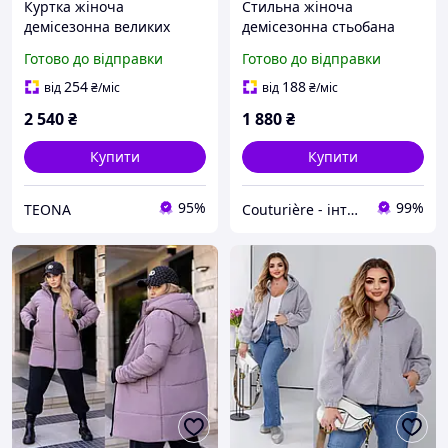
Куртка жіноча
Стильна жіноча
демісезонна великих
демісезонна стьобана
розмірів з капюшоном
куртка на кнопках
Готово до відправки
Готово до відправки
56-70
великого розміру
254
188
від
₴
/міс
від
₴
/міс
2 540
₴
1 880
₴
Купити
Купити
95%
99%
ТEONA
Couturière - інтернет магазин жіночого одягу