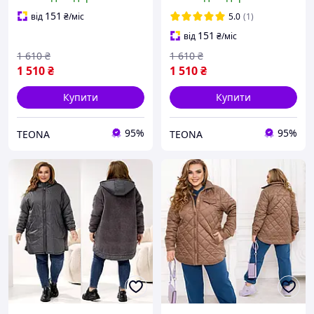
з капюшоном на
капюшоном на блискавці
блискавці 48-58
48-58
151
від
₴
/міс
5.0
(1)
151
від
₴
/міс
1 610
₴
1 610
₴
1 510
₴
1 510
₴
Купити
Купити
95%
95%
ТEONA
ТEONA