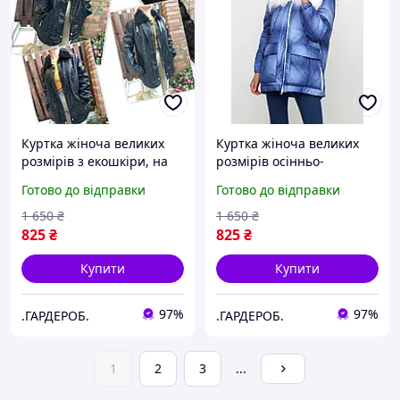
Куртка жіноча великих
Куртка жіноча великих
розмірів з екошкіри, на
розмірів осінньо-
хутрі всередині, з
зимова(еврозима) EVA,
Готово до відправки
Готово до відправки
хутряним коміром OS
Україна
1 650
₴
1 650
₴
825
₴
825
₴
Купити
Купити
97%
97%
.ГАРДЕРОБ.
.ГАРДЕРОБ.
1
2
3
...