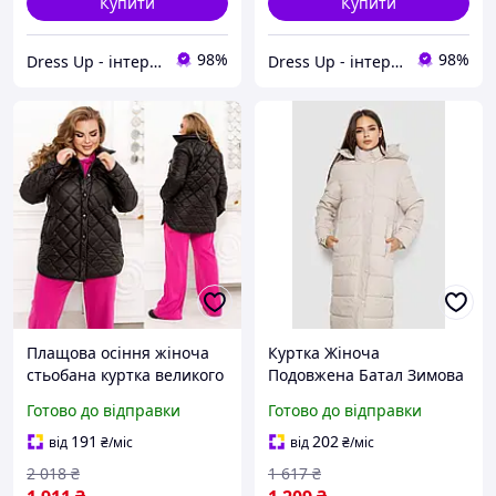
Купити
Купити
98%
98%
Dress Up - інтернет магазин жіночого одягу
Dress Up - інтернет магазин жіночого одягу
Плащова осіння жіноча
Куртка Жіноча
стьобана куртка великого
Подовжена Батал Зимова
розміру
Утеплена Світло Бежева
Готово до відправки
Готово до відправки
Довга У Наявності Великі
Розміри Shopingo
191
202
від
₴
/міс
від
₴
/міс
2 018
₴
1 617
₴