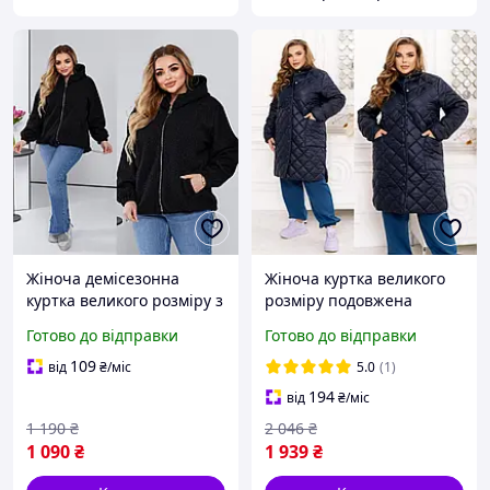
Жіноча демісезонна
Жіноча куртка великого
куртка великого розміру з
розміру подовжена
капюшоном з барашка на
демісезонна тепла
Готово до відправки
Готово до відправки
блискавці
стьобана
109
від
₴
/міс
5.0
(1)
194
від
₴
/міс
1 190
₴
2 046
₴
1 090
₴
1 939
₴