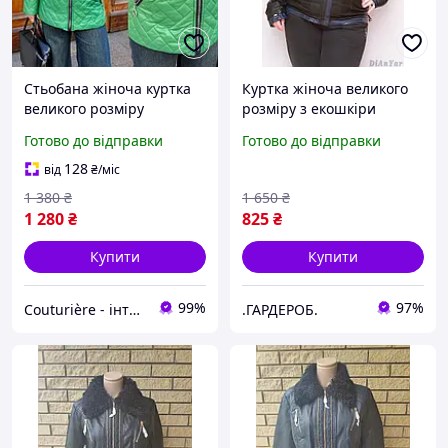
Стьобана жіноча куртка
Куртка жіноча великого
великого розміру
розміру з екошкіри
демісезонна осіння
ANDGELINA, Туреччина
Готово до відправки
Готово до відправки
плащова з капюшоном
128
від
₴
/міс
1 380
₴
1 650
₴
1 280
₴
825
₴
Купити
Купити
99%
97%
Couturière - інтернет магазин жіночого одягу
.ГАРДЕРОБ.