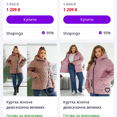
Shopingo
1 592
₴
1 690
₴
1 209
₴
1 209
₴
Купити
Купити
95%
95%
Shopingo
Shopingo
Куртка жіноча
Куртка жіноча
демісезонна великих
демісезонна великих
розмірів осіння стьобана
розмірів осіння з
Готово до відправки
Готово до відправки