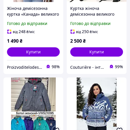
Жіноча демісезонна
Куртка жіноча
куртка «Канада» великого
демісезонна великого
розміру 48 70 | плащівка,
розміру з капюшоном 56-
Готово до відправки
Готово до відправки
силікон 100 модель 0835
70
248
250
від
₴
/міс
від
₴
/міс
1 490
₴
2 500
₴
Купити
Купити
98%
99%
ProizvoditelodesaUA
Couturière - інтернет магазин жіночого одягу