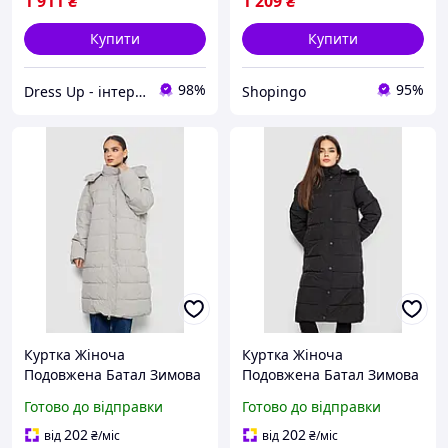
1 911
₴
1 209
₴
Купити
Купити
98%
95%
Dress Up - інтернет магазин жіночого одягу
Shopingo
Куртка Жіноча
Куртка Жіноча
Подовжена Батал Зимова
Подовжена Батал Зимова
Утеплена Світло
Утеплена Чорна Довга У
Готово до відправки
Готово до відправки
Оливкова Довга У
Наявності Великі Розміри
Наявності Великі Розміри
Shopingo
202
202
від
₴
/міс
від
₴
/міс