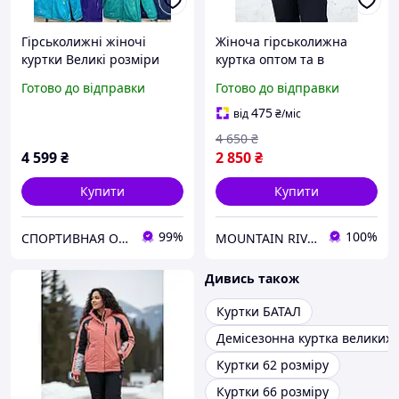
Гірськолижні жіночі
Жіноча гірськолижна
куртки Великі розміри
куртка оптом та в
роздріб.
Готово до відправки
Готово до відправки
475
від
₴
/міс
4 650
₴
4 599
₴
2 850
₴
Купити
Купити
99%
100%
СПОРТИВНАЯ ОДЕЖДА ДЛЯ ВСЕЙ СЕМЬИ
MOUNTAIN RIVER
Дивись також
Куртки БАТАЛ
Демісезонна куртка великих 
Куртки 62 розміру
Куртки 66 розміру