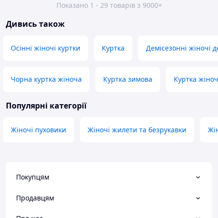
Показано 1 - 29 товарів з 9000+
Дивись також
Осінні жіночі куртки
Куртка
Демісезонні жіночі д
Чорна куртка жіноча
Куртка зимова
Куртка жіноч
Популярні категорії
Жіночі пуховики
Жіночі жилети та безрукавки
Жі
Покупцям
Продавцям