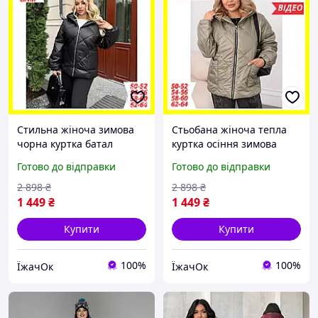
Стильна жіноча зимова
Стьобана жіноча тепла
чорна куртка батал
куртка осіння зимова
капюшоном, Якісна
оливка з капюшоном,
Готово до відправки
Готово до відправки
жіноча куртка тепла
Жіноча куртка на змійці
плащівка великих
великих розмірів
2 898
₴
2 898
₴
розмірів з утеплювачем
батальна зима осінь
1 449
₴
1 449
₴
Купити
Купити
100%
100%
ЇжачОк
ЇжачОк