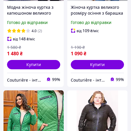
Модна жіноча куртка з
Жіноча куртка великого
капюшоном великого
розміру осіння з барашка
розміру
на блискавці з
Готово до відправки
Готово до відправки
капюшоном
109
4.0
(2)
від
₴
/міс
148
від
₴
/міс
1 580
₴
1 190
₴
1 480
₴
1 090
₴
Купити
Купити
99%
99%
Couturière - інтернет магазин жіночого одягу
Couturière - інтернет магазин жіночого одягу