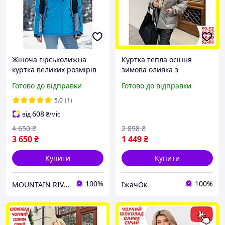
Жіноча гірськолижна
Куртка тепла осіння
куртка великих розмірів
зимова оливка з
оптом та в роздріб.
капюшоном, Якісна
Готово до відправки
Готово до відправки
стильна жіноча куртка на
змійці великих розмірів
5.0
(1)
батал зима осінь
608
від
₴
/міс
4 650
₴
2 898
₴
3 650
₴
1 449
₴
Купити
Купити
100%
100%
MOUNTAIN RIVER
ЇжачОк