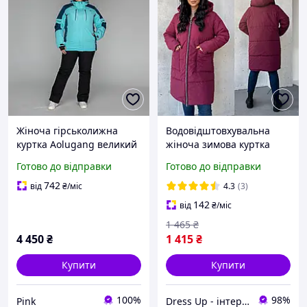
Жіноча гірськолижна
Водовідштовхувальна
куртка Aolugang великий
жіноча зимова куртка
розмір
батал великого розміру з
Готово до відправки
Готово до відправки
капюшоном довга тепла
742
від
₴
/міс
4.3
(3)
142
від
₴
/міс
1 465
₴
4 450
₴
1 415
₴
Купити
Купити
100%
98%
Pink
Dress Up - інтернет магазин жіночого одягу