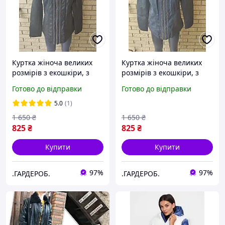
Куртка жіноча великих
Куртка жіноча великих
розмірів з екошкіри, з
розмірів з екошкіри, з
хутром всередині, з
хутром всередині, з
Готово до відправки
Готово до відправки
хутряним коміром OS
хутряним коміром OS
5.0
(1)
1 650
₴
1 650
₴
825
₴
825
₴
Купити
Купити
97%
97%
.ГАРДЕРОБ.
.ГАРДЕРОБ.