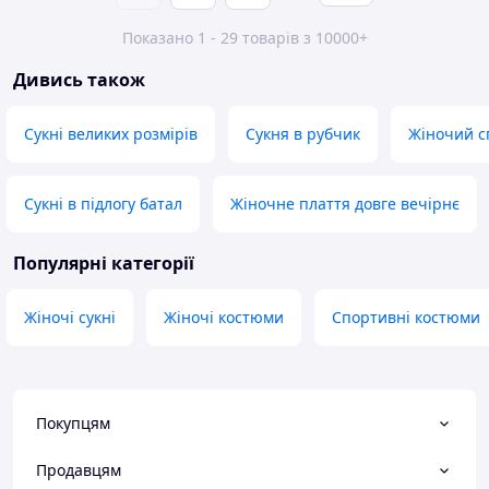
Показано 1 - 29 товарів з 10000+
Дивись також
Сукні великих розмірів
Сукня в рубчик
Жіночий с
Сукні в підлогу батал
Жіночне плаття довге вечірнє
Популярні категорії
Жіночі сукні
Жіночі костюми
Спортивні костюми
Покупцям
Продавцям