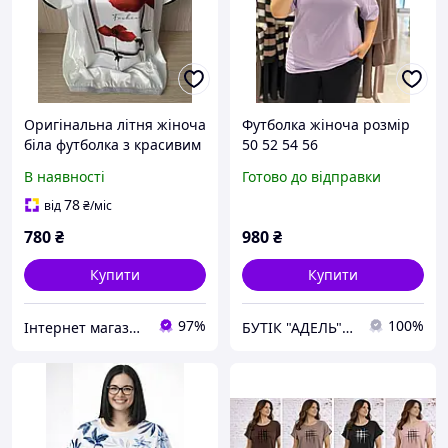
Оригінальна літня жіноча
Футболка жіноча розмір
біла футболка з красивим
50 52 54 56
яскравим принтом,
В наявності
Готово до відправки
розмір 50,56
78
від
₴
/міс
780
₴
980
₴
Купити
Купити
97%
100%
Інтернет магазин Zheneva
БУТІК "АДЕЛЬ" БРЕНДОВИЙ ОДЯГ З ТУРЕЧЧИНИ !!!