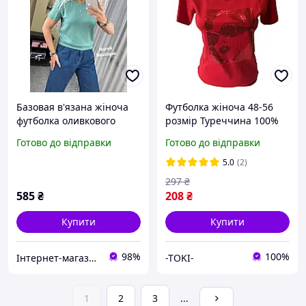
Базовая в'язана жіноча
Футболка жіноча 48-56
футболка оливкового
розмір Туреччина 100%
кольору розмір 50-56
бавовна
Готово до відправки
Готово до відправки
5.0
(2)
297
₴
585
₴
208
₴
Купити
Купити
98%
100%
Інтернет-магазин "Butterfly"
-TOKI-
1
2
3
...