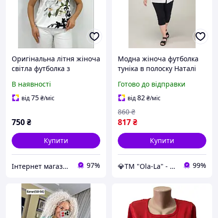
Оригінальна літня жіноча
Модна жіноча футболка
світла футболка з
туніка в полоску Наталі
красивим квітковим
великого розміру 50-56
В наявності
Готово до відправки
принтом, розмір 48-50
батал
75
82
від
₴
/міс
від
₴
/міс
860
₴
750
₴
817
₴
Купити
Купити
97%
99%
Інтернет магазин Zheneva
💎TM "Ola-La" - якісний одяг від виробника 💎