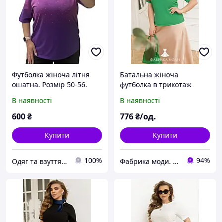
Футболка жіноча літня
Батальна жіноча
ошатна. Розмір 50-56.
футболка в трикотаж
рубчик Розміри: 46-48, 50-
В наявності
В наявності
52, 54-56, 58-60, 62-64, 66-
68
600
₴
776
₴/од.
Купити
Купити
100%
94%
Одяг та взуття NataLI
Фабрика моди. Інтернет-магазин жіночого одягу великих розмірів м. Одеса