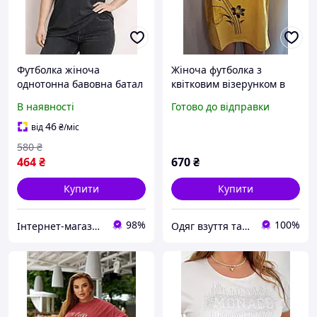
Футболка жіноча
Жіноча футболка з
однотонна бавовна батал
квітковим візерунком в
темно-сіра великі
одному розмірі 50-56
В наявності
Готово до відправки
розміри 50-56
46
від
₴
/міс
580
₴
464
₴
670
₴
Купити
Купити
98%
100%
Інтернет-магазин одягу та взуття "Obnofka"
Одяг взуття та аксесуари