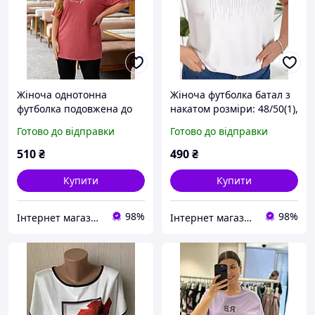
Жіноча однотонна
Жіноча футболка батал з
футболка подовжена до
накатом розміри: 48/50(1),
низу розмір оверсайз 50-
52/54(2), 56/58 (3),
Готово до відправки
Готово до відправки
52, 54-56
тканина віскоза
510
₴
490
₴
Купити
Купити
98%
98%
Інтернет магазин Beatrissa-shop
Інтернет магазин Beatrissa-shop