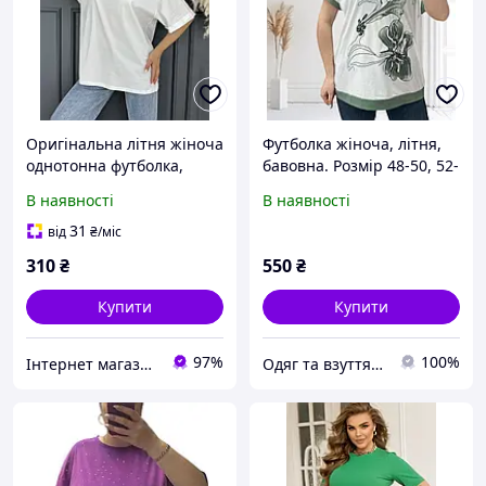
Оригінальна літня жіноча
Футболка жіноча, літня,
однотонна футболка,
бавовна. Розмір 48-50, 52-
розмір 52-56
54, 54-56.
В наявності
В наявності
31
від
₴
/міс
310
₴
550
₴
Купити
Купити
97%
100%
Інтернет магазин Zheneva
Одяг та взуття NataLI