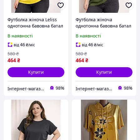
Футболка жіноча Leliss
Футболка жіноча
однотонна бавовна батал
однотонна бавовна батал
жовта великі розміри 50-
хакі великі розміри 50-56
В наявності
В наявності
56
46
46
від
₴
/міс
від
₴
/міс
580
₴
580
₴
464
₴
464
₴
Купити
Купити
98%
98%
Інтернет-магазин одягу та взуття "Obnofka"
Інтернет-магазин одягу та взуття "Obnofka"