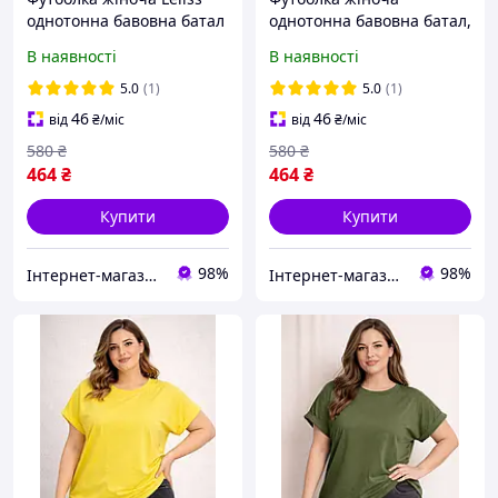
однотонна бавовна батал
однотонна бавовна батал,
чорна великі розміри 50-
біла великі розміри 50-56
В наявності
В наявності
56
5.0
(1)
5.0
(1)
46
46
від
₴
/міс
від
₴
/міс
580
₴
580
₴
464
₴
464
₴
Купити
Купити
98%
98%
Інтернет-магазин одягу та взуття "Obnofka"
Інтернет-магазин одягу та взуття "Obnofka"