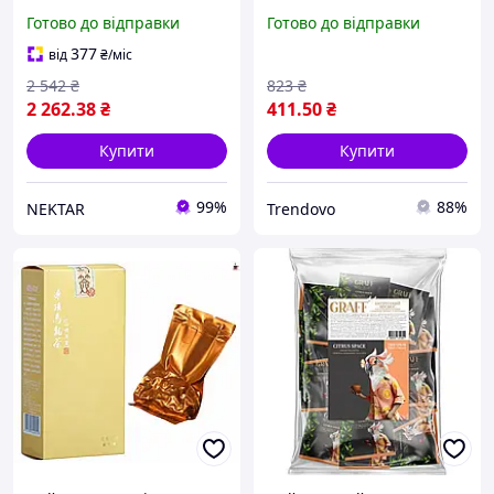
бурштиновий чай з
смаком і ароматом для
Готово до відправки
Готово до відправки
квітково вершковими
справжніх поціновувачів
нотками ароматний
377
від
₴
/міс
2 542
₴
823
₴
2 262
.38
₴
411
.50
₴
Купити
Купити
99%
88%
NEKTAR
Trendovo