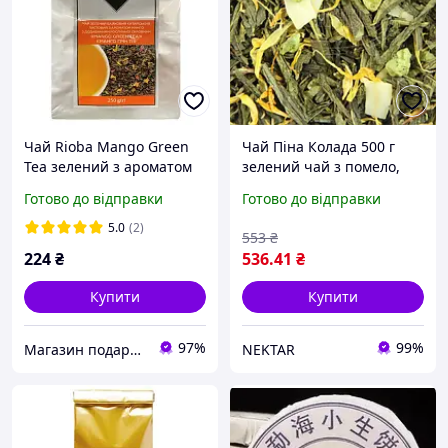
Чай Rioba Mango Green
Чай Піна Колада 500 г
Tea зелений з ароматом
зелений чай з помело,
манго 250г
кокос, ананас, колендула
Готово до відправки
Готово до відправки
5.0
(2)
553
₴
224
₴
536
.41
₴
Купити
Купити
97%
99%
Магазин подарунків
NEKTAR