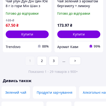
Чай улун Дун Дін Цин Юе
Чай зелений з ароматом
8 г із гори Мін Шан з
бергамоту + лимону
насиченим смаком і
"Цитрусовий космос" TM
Готово до відправки
Готово до відправки
ароматом для справжніх
Graff у пакетиках саше
поціновувачів
(50 пакетиків по 1.5г)
135
₴
67
.50
₴
173
.97
₴
Купити
Купити
88%
99%
Trendovo
Аромат Кави
1
2
3
...
Показано 1 - 29 товарів з 900+
Дивись також
Зелений чай
Продукти харчування
Алкогольні на