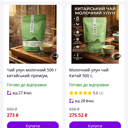
Чай улун молочний 500 г
Молочний улун чай
китайський преміум,
Китай 500 г,
ароматний
напівферментований
Готово до відправки
Готово до відправки
напівферментований чай
улун преміум класу з м
з вершковими нотами,
яким молочним
27
від
₴
/міс
5.0
(2)
натуральний чай для
ароматом, натуральний
28
від
₴
/міс
дому
зелений чай
650
₴
656
₴
273
₴
275
.52
₴
Купити
Купити