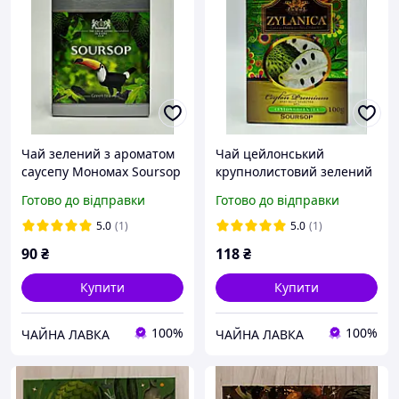
Чай зелений з ароматом
Чай цейлонський
саусепу Мономах Soursop
крупнолистовий зелений
Саусеп 90 г
з ароматом саусепу
Готово до відправки
Готово до відправки
Zylanica Soursop
Ганпаудер 100 г
5.0
(1)
5.0
(1)
90
₴
118
₴
Купити
Купити
100%
100%
ЧАЙНА ЛАВКА
ЧАЙНА ЛАВКА