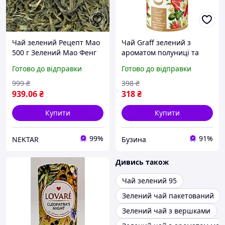
Чай зелений Рецепт Мао
Чай Graff зелений з
500 г Зелений Мао Фенг
ароматом полуниці та
китайський легкий
базиліка "Полуничне
Готово до відправки
Готово до відправки
аромат і насичений смак
ігристе/Sparkling
із легкою гіркуватістю
Strawberry" 80 г
999
₴
398
₴
(4820279612560) a
939
.06
₴
318
₴
Купити
Купити
99%
91%
NEKTAR
Бузина
Дивись також
Чай зелений 95
Зелений чай пакетований
Зелений чай з вершками