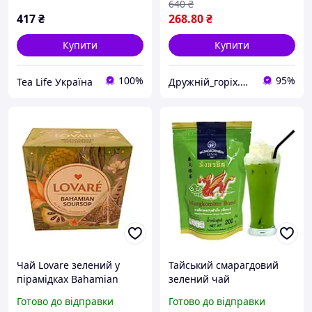
640
₴
417
₴
268
.80
₴
Купити
Купити
100%
95%
Tea Life Україна
Дружній_горіх.юа
Чай Lovare зелений у
Тайський смарагдовий
пірамідках Bahamian
зелений чай
Soursop з ароматом
Mungkornbin з ароматом
Готово до відправки
Готово до відправки
саусепу 15 шт по 2г
Жасміна 200г