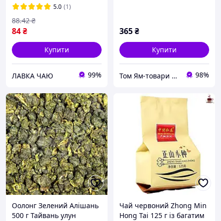
5.0
(1)
88
.42
₴
84
₴
365
₴
Купити
Купити
99%
98%
ЛАВКА ЧАЮ
Том Ям-товари з Таїланду,опт і роздріб
Оолонг Зелений Алішань
Чай червоний Zhong Min
500 г Тайвань улун
Hong Tai 125 г із багатим