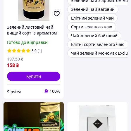
Зелений чай з ароматом мол
Зелений чай ваговий
Елітний зелений чай
Сорти зеленого чаю
Зелений листовий чай
вищий сорт із ароматом
Чай зелений байховий
малини Cleopatra's Night
Готово до відправки
Елітні сорти зеленого чаю
Lovare Ніч клеопатри в
тубусі 80г
5.0
(1)
Чай зелений Мономах Exclus
197
.50
₴
158
₴
Купити
100%
Sipstea