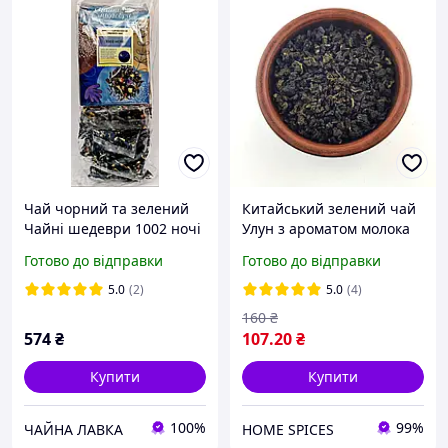
Чай чорний та зелений
Китайський зелений чай
Чайні шедеври 1002 ночі
Улун з ароматом молока
з ароматом персика та
MILK OOLONG, 100 грам
Готово до відправки
Готово до відправки
суниці 500 г
5.0
(2)
5.0
(4)
160
₴
574
₴
107
.20
₴
Купити
Купити
100%
99%
ЧАЙНА ЛАВКА
HOME SPICES