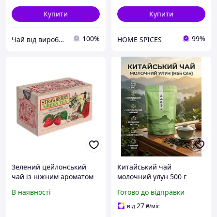
Купити
Купити
100%
99%
Чай від виробника Трипільське сонце| гурт та роздріб
HOME SPICES
Зелений цейлонський
Китайський чай
чай із ніжним ароматом
молочний улун 500 г
полуниці
преміум ароматний улун
В наявності
Готово до відправки
з ніжним вершковим
смаком, натуральний чай
27
від
₴
/міс
для заварювання