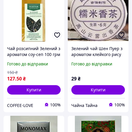
Чай розсипний Зелений з
Зелений чай Шен Пуер з
ароматом соу-сеп 100 грм
ароматом клейкого рису
Нуо Мі Сян 6г порційний
Готово до відправки
Готово до відправки
150
₴
127
.50
₴
29
₴
Купити
Купити
100%
100%
COFFEE-LOVE
Чайна Тайна