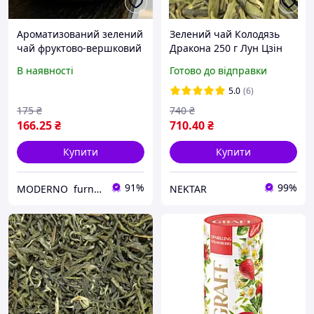
Ароматизований зелений
Зелений чай Колодязь
чай фруктово-вершковий
Дракона 250 г Лун Цзін
аромат Нектарин з
елітний крупнолистовий
В наявності
Готово до відправки
вершками у банці 80 г
з унікальним ароматом і
класичним смаком
5.0
(6)
175
₴
740
₴
166
.25
₴
710
.40
₴
Купити
Купити
91%
99%
MODERNO furnitures
NEKTAR