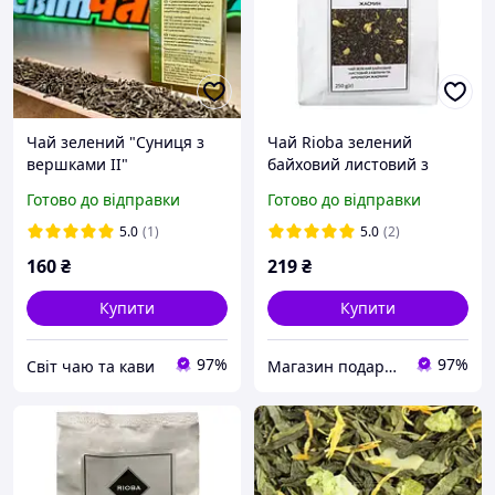
Чай зелений "Суниця з
Чай Rioba зелений
вершками II"
байховий листовий з
квітами й ароматом
Готово до відправки
Готово до відправки
жасмину 250г
5.0
(1)
5.0
(2)
160
₴
219
₴
Купити
Купити
97%
97%
Світ чаю та кави
Магазин подарунків