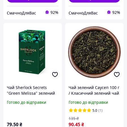
92%
92%
СмачноДляВас
СмачноДляВас
Чай Sherlock Secrets
Чай зелений Саусеп 100 г
"Green Melissa" зелений
/ Класичний зелений чай
байховий вищого сорту з
з ароматом саусеп /
Готово до відправки
Готово до відправки
мелісою та м'ятою з
Зелений тонізуючий чай
ароматом цитрусових, 22
5.0
(1)
сашета, 39,6 г
135
₴
79
.50
₴
90
.45
₴