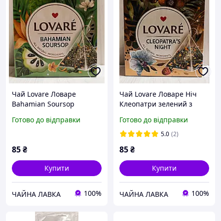
Чай Lovare Ловаре
Чай Lovare Ловаре Ніч
Bahamian Soursop
Клеопатри зелений з
зелений з ароматом
ароматом малини в
Готово до відправки
Готово до відправки
саусепу в пірамідках
пірамідках 15шт по 2г
15шт по 2г
5.0
(2)
85
₴
85
₴
Купити
Купити
100%
100%
ЧАЙНА ЛАВКА
ЧАЙНА ЛАВКА