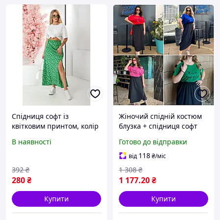
Спідниця софт із
Жіночий спідній костюм
квітковим принтом, колір
блузка + спідниця софт
зелений, 257R11
розміри батал
В наявності
Готово до відправки
118
від
₴
/міс
392
₴
1 308
₴
280
₴
1 177
.20
₴
Купити
Купити