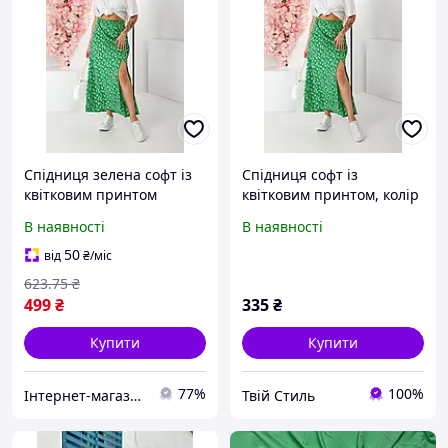
Спідниця зелена софт із
Спідниця софт із
квітковим принтом
квітковим принтом, колір
довжина 93 см
зелений, 257R11
В наявності
В наявності
напівобхват стегон 55 см
напівобхват пояса 33 см
50
від
₴
/міс
623
.75
₴
499
₴
335
₴
Купити
Купити
77%
100%
Інтернет-магазин TOOLS-PROOF
Твій Стиль