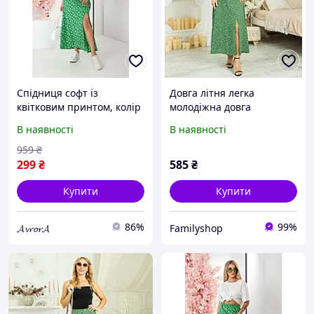
Спідниця софт із
Довга літня легка
квітковим принтом, колір
молодіжна довга
зелений, 257R11
спідниця зеленого
В наявності
В наявності
кольору з розрізом .
959
₴
299
₴
585
₴
Купити
Купити
86%
99%
𝓐𝓿𝓻𝓸𝓻𝓐
Familyshop