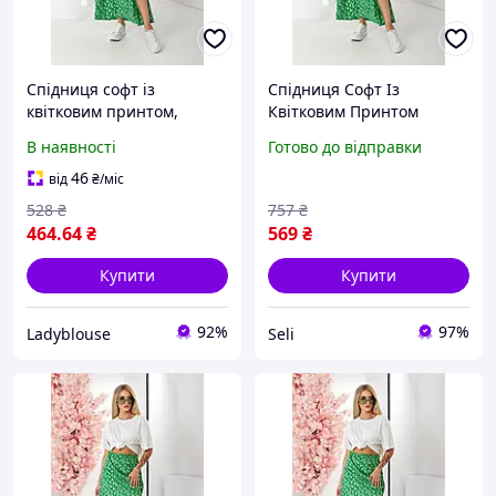
Спідниця софт із
Спідниця Софт Із
квітковим принтом,
Квітковим Принтом
середньої довжини, на
Зелена Літня Seli
В наявності
Готово до відправки
резинці, вільний крій,
Зелений, L-XL
46
від
₴
/міс
528
₴
757
₴
464
.64
₴
569
₴
Купити
Купити
92%
97%
Ladyblouse
Seli