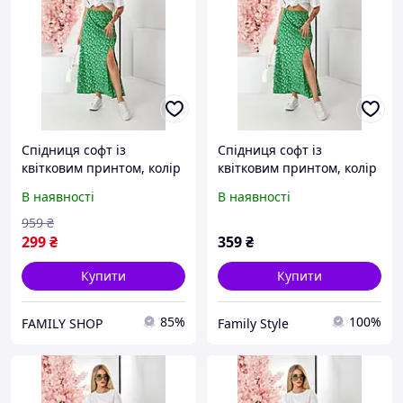
Спідниця софт із
Спідниця софт із
квітковим принтом, колір
квітковим принтом, колір
зелений, 257R11
зелений, 257R11
В наявності
В наявності
959
₴
299
₴
359
₴
Купити
Купити
85%
100%
FAMILY SHOP
Family Style