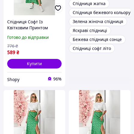
Спідниця жатка
Спідниця бежевого кольору
Зелена жіноча спідниця
Спідниця Софт Із
Квітковим Принтом
Яскраві спідниці
Зелена Літня Shopy
Готово до відправки
Бежева спідниця сонце
776
₴
Спідниці софт літо
589
₴
Купити
96%
Shopy