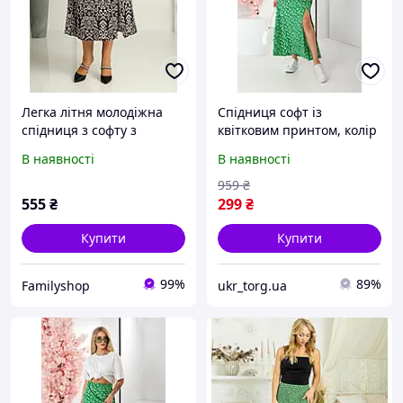
Легка літня молодіжна
Спідниця софт із
спідниця з софту з
квітковим принтом, колір
розрізом по ножці.
зелений, 257R11
В наявності
В наявності
959
₴
555
₴
299
₴
Купити
Купити
99%
89%
Familyshop
ukr_torg.ua