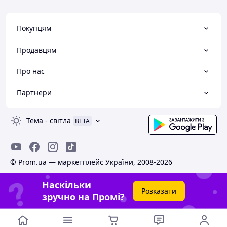
Покупцям
Продавцям
Про нас
Партнери
Тема
-
світла
BETA
© Prom.ua — маркетплейс України, 2008-2026
Наскільки
Розказати
зручно на Промі?