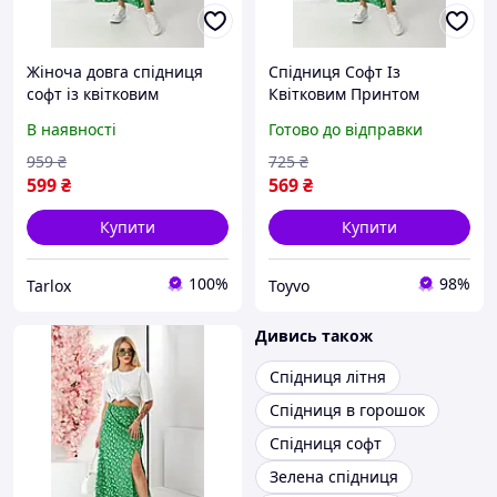
Жіноча довга спідниця
Спідниця Софт Із
софт із квітковим
Квітковим Принтом
принтом, зелена
Зелена Літня Toyvoo
В наявності
Готово до відправки
959
₴
725
₴
599
₴
569
₴
Купити
Купити
100%
98%
Tarlox
Toyvo
Дивись також
Спідниця літня
Спідниця в горошок
Спідниця софт
Зелена спідниця