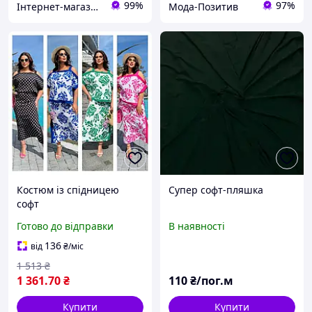
99%
97%
Інтернет-магазин "ARIE"
Мода-Позитив
Костюм із спідницею
Супер софт-пляшка
софт
Готово до відправки
В наявності
136
від
₴
/міс
1 513
₴
1 361
.70
₴
110
₴/пог.м
Купити
Купити