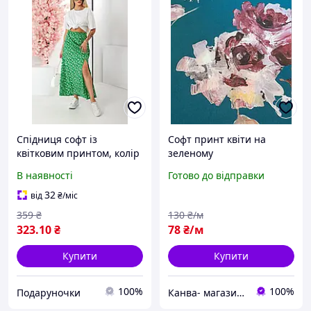
Спідниця софт із
Софт принт квіти на
квітковим принтом, колір
зеленому
зелений, 257R11
В наявності
Готово до відправки
32
від
₴
/міс
359
₴
130
₴/м
323
.10
₴
78
₴/м
Купити
Купити
100%
100%
Подаруночки
Канва- магазин тканин та фурнітури