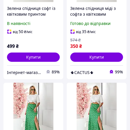
Зелена спідниця софт із
Зелена спідниця міді з
квітковим принтом
софта з квітковим
завдовжки 93 см і
принтом і високим
В наявності
Готово до відправки
напівобхватом пояса 33
розрізом
см бренд 257R11
50
35
від
₴
/міс
від
₴
/міс
574
₴
499
₴
350
₴
Купити
Купити
89%
99%
Інтернет-магазин OK Shop
🌵CACTUS🌵