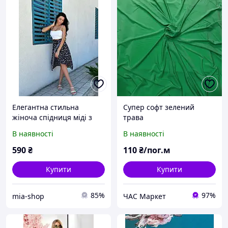
Елегантна стильна
Супер софт зелений
жіноча спідниця міді з
трава
розрізом на захід є
В наявності
В наявності
квітковий принт, у
розмірах
590
₴
110
₴/пог.м
Купити
Купити
85%
97%
mia-shop
ЧАС Маркет