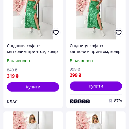
Спідниця софт із
Спідниця софт із
квітковим принтом, колір
квітковим принтом, колір
зелений, 257R11
зелений, 257R11
В наявності
В наявності
959
₴
849
₴
299
₴
319
₴
Купити
Купити
87%
🅳🆁🅴🆂🆂
КЛАС