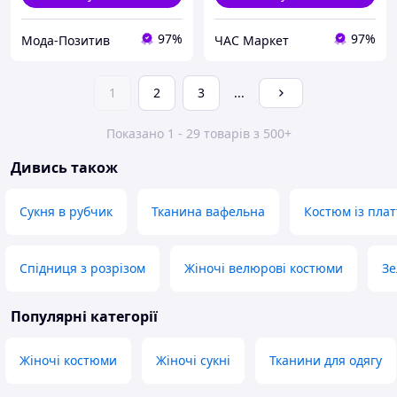
97%
97%
Мода-Позитив
ЧАС Маркет
1
2
3
...
Показано 1 - 29 товарів з 500+
Дивись також
Сукня в рубчик
Тканина вафельна
Костюм із пла
Спідниця з розрізом
Жіночі велюрові костюми
Зе
Популярні категорії
Жіночі костюми
Жіночі сукні
Тканини для одягу