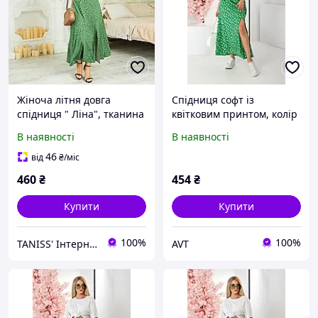
Жіноча літня довга
Спідниця софт із
спідниця " Ліна", тканина
квітковим принтом, колір
софт, пояс гумка, р.
зелений, 257R11
В наявності
В наявності
44,46,48,50,52,54 зелена
46
від
₴
/міс
460
₴
454
₴
Купити
Купити
100%
100%
TANISS' Інтернет-магазин
AVT