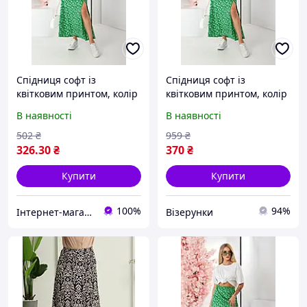
Спідниця софт із
Спідниця софт із
квітковим принтом, колір
квітковим принтом, колір
зелений, 257R11
зелений, 257R11
В наявності
В наявності
502
₴
959
₴
326
.30
₴
370
₴
Купити
Купити
100%
94%
Інтернет-магазин Homecotton
Візерунки