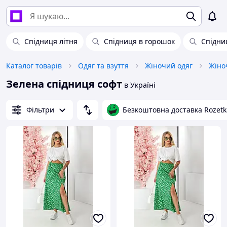
Спідниця літня
Спідниця в горошок
Спідни
Каталог товарів
Одяг та взуття
Жіночий одяг
Жіно
Зелена спідниця софт
в Україні
Фільтри
Безкоштовна доставка Rozetk