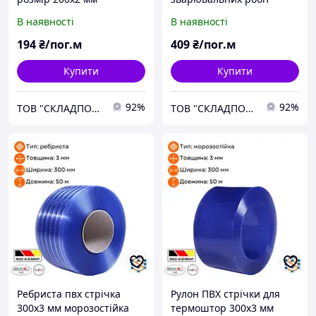
червона та бронзова
В наявності
В наявності
300х2 мм
194
₴/пог.м
409
₴/пог.м
Купити
Купити
92%
92%
ТОВ "СКЛАДПОСТАЧСЕРВІС"
ТОВ "СКЛАДПОСТАЧСЕРВІС"
Ребриста пвх стрічка
Рулон ПВХ стрічки для
300х3 мм морозостійка
термоштор 300х3 мм