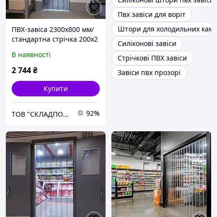
Пвх завіси для воріт
Штори для холодильних кам
ПВХ-завіса 2300х800 мм/
стандартна стрічка 200х2
Силіконові завіси
мм
В наявності
Стрічкові ПВХ завіси
2 744
₴
Завіси пвх прозорі
Купити
92%
ТОВ "СКЛАДПОСТАЧСЕРВІС"