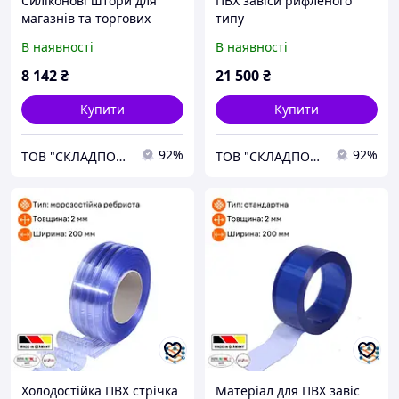
Силіконові штори для
ПВХ завіси рифленого
магазнів та торгових
типу
приміщень
В наявності
В наявності
8 142
₴
21 500
₴
Купити
Купити
92%
92%
ТОВ "СКЛАДПОСТАЧСЕРВІС"
ТОВ "СКЛАДПОСТАЧСЕРВІС"
Холодостійка ПВХ стрічка
Матеріал для ПВХ завіс