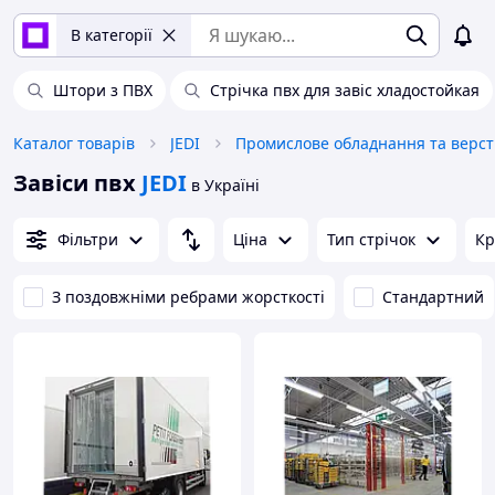
В категорії
Штори з ПВХ
Стрічка пвх для завіс хладостойкая
Каталог товарів
JEDI
Про
Завіси пвх
JEDI
в Україні
Фільтри
Ціна
Тип стрічок
Кр
З поздовжніми ребрами жорсткості
Стандартний