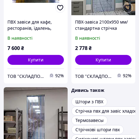
ПВХ завіси для кафе,
ПВХ-завіса 2100х950 мм/
ресторанів, їдалень,
стандартна стрічка
закусочних
200х1,7 мм
В наявності
В наявності
7 600
₴
2 778
₴
Купити
Купити
92%
92%
ТОВ "СКЛАДПОСТАЧСЕРВІС"
ТОВ "СКЛАДПОСТАЧСЕРВІС"
Дивись також
Штори з ПВХ
Стрічка пвх для завіс хладос
Термозавесы
Стрічкові штори пвх
Силіконові штори пвх завіс