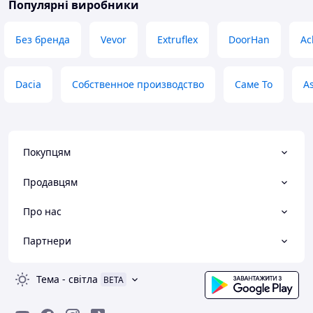
Популярні виробники
Без бренда
Vevor
Extruflex
DoorHan
Ac
Dacia
Собственное производство
Саме То
A
Покупцям
Продавцям
Про нас
Партнери
Тема
-
світла
BETA