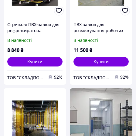
Стрічкові ПВХ-завіси для
ПВХ завіси для
рефрежиратора
розмежування робочих
зон
В наявності
В наявності
8 840
₴
11 500
₴
Купити
Купити
92%
92%
ТОВ "СКЛАДПОСТАЧСЕРВІС"
ТОВ "СКЛАДПОСТАЧСЕРВІС"