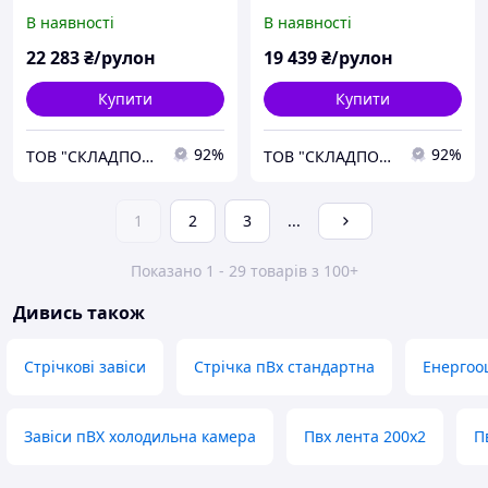
холодностійкий
В наявності
В наявності
22 283
₴/рулон
19 439
₴/рулон
Купити
Купити
92%
92%
ТОВ "СКЛАДПОСТАЧСЕРВІС"
ТОВ "СКЛАДПОСТАЧСЕРВІС"
1
2
3
...
Показано 1 - 29 товарів з 100+
Дивись також
Стрічкові завіси
Стрічка пВх стандартна
Енергоо
Завіси пВХ холодильна камера
Пвх лента 200х2
П