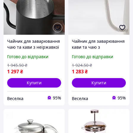
Чайник для заварювання
Чайник для заварювання
чаю та кави з неіржавкої
кави та чаю з
сталі 350 мл із довгим
нержавіючої сталі з
Готово до відправки
Готово до відправки
носиком і дерев'яною
довгим носиком і
ручкою SPICY
дерев'яною ручкою 600
1 945
.50
₴
1 924
.50
₴
мл BROWN
1 297
₴
1 283
₴
Купити
Купити
95%
95%
Веселка
Веселка