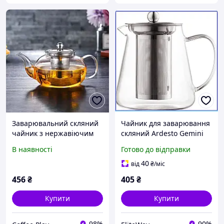
Заварювальний скляний
Чайник для заварювання
чайник з нержавіючим
скляний Ardesto Gemini
ситечком Ardesto 1000 мл
Milano 550 мл з сітчком з
В наявності
Готово до відправки
нержавіючої сталі для
сервірування 750 мл,
40
від
₴
/міс
Унісекс
456
₴
405
₴
Купити
Купити
98%
90%