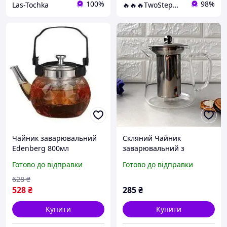
100%
98%
Las-Tochka
🔥🔥🔥TwoStep🔥🔥🔥
Чайник заварювальний
Скляний Чайник
Edenberg 800мл
заварювальний з
боросилікатне скло
нержавіючим ситечком
Готово до відправки
Готово до відправки
бакеліт нержавіюча сталь
650 мл
для посудомийних машин
628
₴
1200 мл
528
₴
285
₴
Купити
Купити