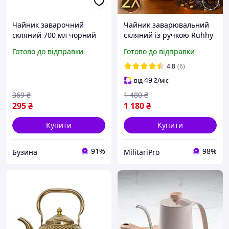
Чайник заварочний
Чайник заварювальний
скляний 700 мл чорний
скляний із ручкою Ruhhy
термостійкий пластик
2 літра прозорий гарний
Готово до відправки
Готово до відправки
нержавіюча сталь
чайник нержавіючий
(530463)
великий заварник
4.8
(6)
побутовий для кухні й
49
від
₴
/міс
чаю
369
₴
1 480
₴
295
₴
1 180
₴
Купити
Купити
91%
98%
Бузина
MilitariPro