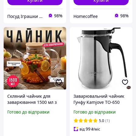
Купити
Купити
98%
98%
Посуд Іграшки Канцелярія Творчість Для всієї Сім'ї
Homecoffee
Скляний чайник для
Заварювальний чайник
заварювання 1500 мл з
Гунфу Kamjove TO-650
нержавіючим фільтром
об'єм 650 мл для
Готово до відправки
Готово до відправки
прозорий чайник для
ідеального чаю в
гарячих і холодних напоїв
домашніх умовах
5.0
(1)
99
від
₴
/міс