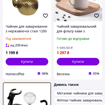
Чайник для заварювання
Чайний заварювальний
з нержавіючої сталі 1200
для фільтр кави з
мл, для плити,
нержавіючої сталі 350 мл
Під замовлення
Готово до відправки
Золотистий, сталевий,
з тонким довгим носиком
для чаю заварювальний
для v60 c кришкою для
200
від
₴
/міс
1 945
.50
₴
пуровера Бежевий
1 199
₴
1 297
₴
Купити
Купити
98%
95%
Homecoffee
Веселка
Дивись також
Металеві чайники для завар
Wilmax Чайник заварювальн