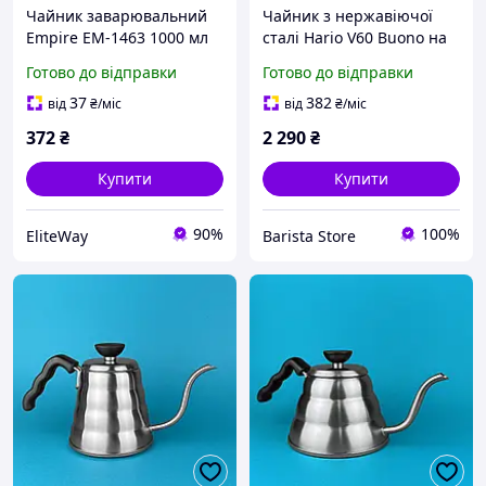
Чайник заварювальний
Чайник з нержавіючої
Empire EM-1463 1000 мл
сталі Hario V60 Buono на
pelican
1200мл
Готово до відправки
Готово до відправки
37
382
від
₴
/міс
від
₴
/міс
372
₴
2 290
₴
Купити
Купити
90%
100%
EliteWay
Barista Store