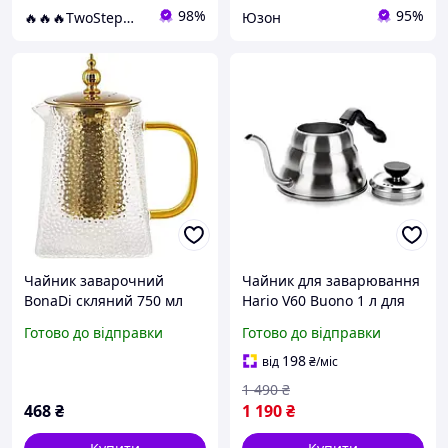
98%
95%
🔥🔥🔥TwoStep🔥🔥🔥
Юзон
Чайник заварочний
Чайник для заварювання
BonaDi скляний 750 мл
Hario V60 Buono 1 л для
прозорий з ситечком з
заварювання кави із
Готово до відправки
Готово до відправки
нержавіючої сталі
нержавійки для плити
(564960)
Сріблястий для пуровера
198
від
₴
/міс
1 490
₴
468
₴
1 190
₴