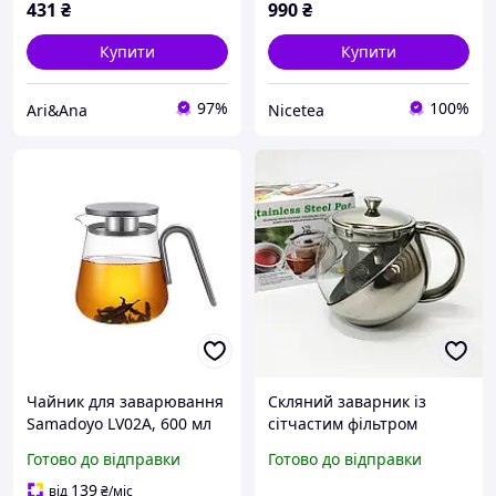
431
₴
990
₴
Купити
Купити
97%
100%
Ari&Ana
Nicetea
Чайник для заварювання
Скляний заварник із
Samadoyo LV02A, 600 мл
сітчастим фільтром
UNIQUE UN-1162 0.75 л
Готово до відправки
Готово до відправки
Зручний чайник для
заварювання зі скла з
139
від
₴
/міс