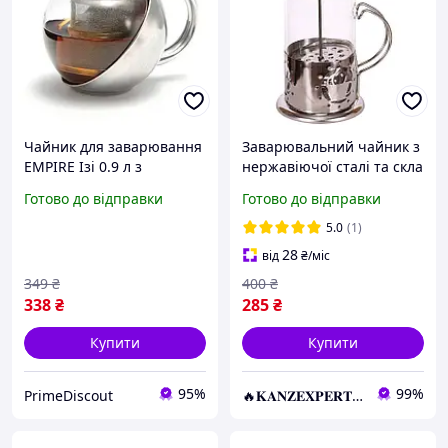
Чайник для заварювання
Заварювальний чайник з
EMPIRE Ізі 0.9 л з
нержавіючої сталі та скла
термостійкого скла з
на 600 мл X3-208 френч-
Готово до відправки
Готово до відправки
ситом і кришкою з
прес із ситечком
нержавіючої сталі
5.0
(1)
28
від
₴
/міс
349
₴
400
₴
338
₴
285
₴
Купити
Купити
95%
99%
PrimeDiscout
🔥𝐊𝐀𝐍𝐙𝐄𝐗𝐏𝐄𝐑𝐓.com.ua🔥