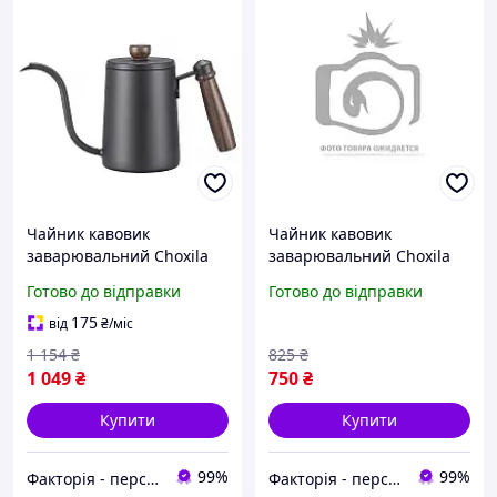
Чайник кавовик
Чайник кавовик
заварювальний Choxila
заварювальний Choxila
11777 Black 600 мл із
11996 з довгим носиком
Готово до відправки
Готово до відправки
довгим носиком
неіржавка сталь 600 мл
неіржавка сталь із
Cream
175
від
₴
/міс
термометром
1 154
₴
825
₴
1 049
₴
750
₴
Купити
Купити
99%
99%
Факторія - персональна техніка
Факторія - персональна техніка