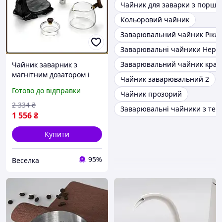
Чайник для заварки з порш
Кольоровий чайник
Заварювальний чайник Ріклі
Заварювальні чайники Нерж
Заварювальний чайник крау
Чайник заварник з
магнітним дозатором і
Чайник заварювальний 2
фільтром з нержавіючої
Готово до відправки
Чайник прозорий
сталі для заварювання
чаю 300 мл. BROWN
2 334
₴
Заварювальні чайники з тер
1 556
₴
Купити
95%
Веселка