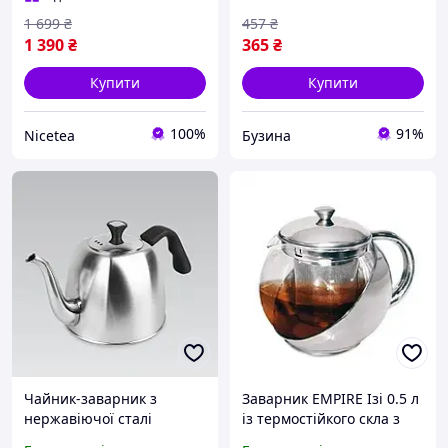
ситом
1 699
₴
457
₴
1 390
₴
365
₴
Купити
Купити
100%
91%
Nicetea
Бузина
Чайник-заварник з
Заварник EMPIRE Ізі 0.5 л
нержавіючої сталі
із термостійкого скла з
Maestro MR-1333-tea 1,1л
ситом і кришкою з