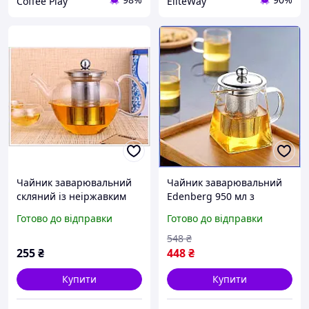
Coffee Play
EliteWay
Чайник заварювальний
Чайник заварювальний
скляний із неіржавким
Edenberg 950 мл з
ситечком GLASS 1000 мл.
жароміцного скла з
Готово до відправки
Готово до відправки
ситечком з нержавіючої
сталі для трав та чаю
548
₴
255
₴
448
₴
Купити
Купити