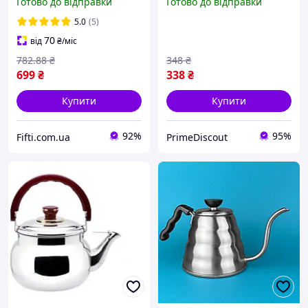
Готово до відправки
Готово до відправки
нержавіючої сталі
5.0
(5)
70
від
₴
/міс
782
.88
₴
348
₴
699
₴
338
₴
Купити
Купити
92%
95%
Fifti.com.ua
PrimeDiscout