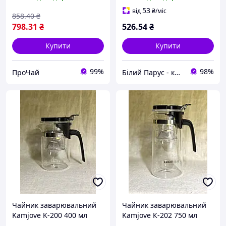
глини мистецтво Даоса
дерев'яною кришкою
Темний
Helios 6702
53
від
₴
/міс
858
.40
₴
798
.31
₴
526
.54
₴
Купити
Купити
99%
98%
ПроЧай
Білий Парус - комплексне обслуговування в сегменті HoReCa та B2B
Чайник заварювальний
Чайник заварювальний
Kamjove K-200 400 мл
Kamjove К-202 750 мл