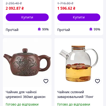
2 250
.40
₴
1 716
.80
₴
2 092
.87
₴
1 596
.62
₴
Купити
Купити
99%
99%
ПроЧай
ПроЧай
Чайник для чайної
Чайник скляний
церемонії 360мл дракон
заварювальний "Лонг
Юпін з Ісинської лилової
тайм" 1500 мл з
Готово до відправки
Готово до відправки