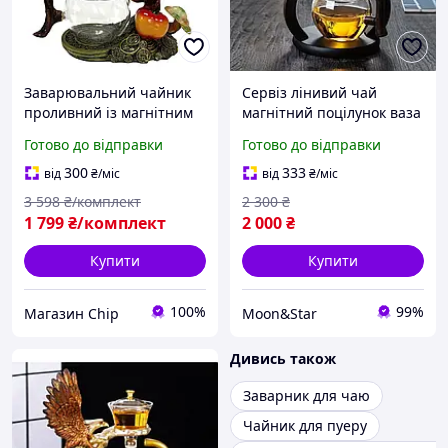
Заварювальний чайник
Сервіз лінивий чай
проливний із магнітним
магнітний поцілунок ваза
клапаном для чайної
заварник для чаю
Готово до відправки
Готово до відправки
церемонії "Грошове
дерево" 350 мл
300
333
від
₴
/міс
від
₴
/міс
3 598
₴/комплект
2 300
₴
1 799
₴/комплект
2 000
₴
Купити
Купити
100%
99%
Магазин Chip
Moon&Star
Дивись також
Заварник для чаю
Чайник для пуеру