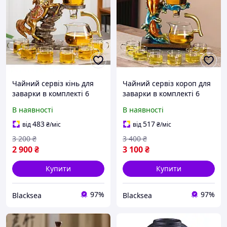
Чайний сервіз кінь для
Чайний сервіз короп для
заварки в комплекті 6
заварки в комплекті 6
чашок заварник
чашок заварник
В наявності
В наявності
магнітний поцілунок
магнітний поцілунок
скляний заварник
заварник скляний
483
517
від
₴
/міс
від
₴
/міс
3 200
₴
3 400
₴
2 900
₴
3 100
₴
Купити
Купити
97%
97%
Blacksea
Blacksea