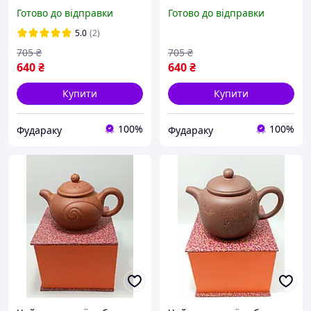
Скляний чайник для
Готово до відправки
Готово до відправки
заварювання
5.0
(2)
705
₴
705
₴
640
₴
640
₴
Купити
Купити
100%
100%
Фудараку
Фудараку