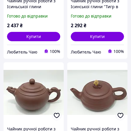
Чайник ручної роботи з
Чайник ручної роботи з
Ісиньської глини
Ісинської глини "Тигр в
"Морська хвиля". Об'єм
очереті". Об'єм 200мл
Готово до відправки
Готово до відправки
160мл
2 437
₴
2 292
₴
Купити
Купити
100%
100%
Любитель Чаю
Любитель Чаю
Чайник ручної роботи з
Чайник ручної роботи з