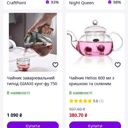
93%
98%
CraftPoint
Night Queen
Чайник заварювальний
Чайник Helios 600 мл з
типод GIANXI кунг-фу 750
кришкою та скляним
мл
фільтром 6715
В наявності
В наявності
5.0
(1)
507
.60
₴
1 090
₴
380
.70
₴
Купити
Купити