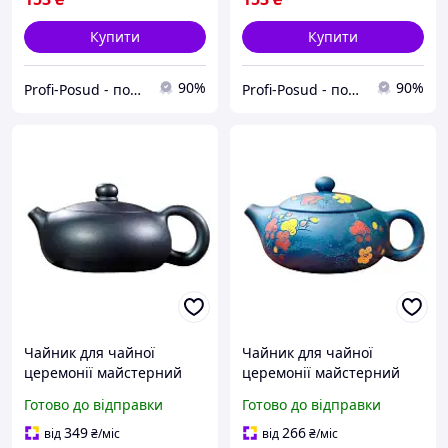
Купити
Купити
90%
90%
Profi-Posud - посуд для вашої оселі
Profi-Posud - посуд для вашої оселі
Чайник для чайної
Чайник для чайної
церемонії майстерний
церемонії майстерний
200мл плоский
200мл синьо-зелений Сі
Готово до відправки
Готово до відправки
графітовий Сі Ши
Ши з ісинської глини
ісинська глина
349
266
від
₴
/міс
від
₴
/міс