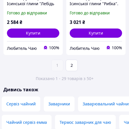
Ісинської глини "Лебідь
Ісинської глини "Рибка".
та бик". Об'єм 230мл
Об'єм 180мл
Готово до відправки
Готово до відправки
2 584
₴
3 021
₴
Купити
Купити
100%
100%
Любитель Чаю
Любитель Чаю
1
2
Показано 1 - 29 товарів з 50+
Дивись також
Сервіз чайний
Заварники
Заварювальний чайни
Чайний сервіз емма
Термос заварник для чаю
Ча