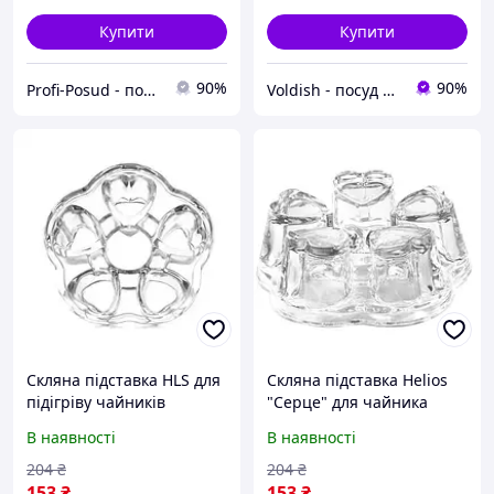
Купити
Купити
90%
90%
Profi-Posud - посуд для вашої оселі
Voldish - посуд оптом та в роздріб
Скляна підставка HLS для
Скляна підставка Helios
підігріву чайників
"Серце" для чайника
"Серце" (6700)
6700(36)
В наявності
В наявності
204
₴
204
₴
153
₴
153
₴