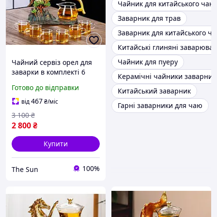
Чайник для китайського чаю
Заварник для трав
Заварник для китайського ч
Китайські глиняні заварюва
Чайник для пуеру
Чайний сервіз орел для
заварки в комплекті 6
Керамічні чайники заварник
чашок заварник
Готово до відправки
Китайський заварник
магнітний поцілунок
скляний заварник
467
від
₴
/міс
Гарні заварники для чаю
3 100
₴
2 800
₴
Купити
100%
The Sun