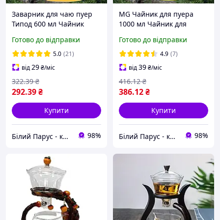
Заварник для чаю пуер
MG Чайник для пуера
Типод 600 мл Чайник
1000 мл Чайник для
типод Гунфу чайники
чайної церемонії Типоди
Готово до відправки
Готово до відправки
типоди та Колби
чайники Гунфу
Заварник з кнопкою
Проливний чайник Гунфу
5.0
(21)
4.9
(7)
Гунфу чайник
чайник
29
39
від
₴
/міс
від
₴
/міс
322
.39
₴
416
.12
₴
292
.39
₴
386
.12
₴
Купити
Купити
98%
98%
Білий Парус - комплексне обслуговування в сегменті HoReCa та B2B
Білий Парус - комплексне обслуговування в сегменті HoReCa та B2B