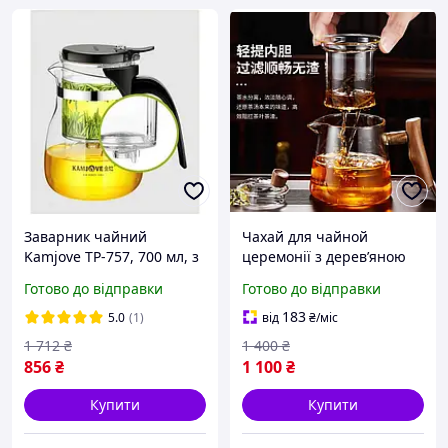
Заварник чайний
Чахай для чайной
Kamjove TP-757, 700 мл, з
церемонії з деревʼяною
кнопкою зливу та
ручкою 500 мл.
Готово до відправки
Готово до відправки
термостійким склом для
чайних церемоній
183
5.0
(1)
від
₴
/міс
1 712
₴
1 400
₴
856
₴
1 100
₴
Купити
Купити