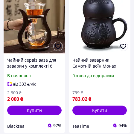
Чайний сервіз ваза для
Чайний заварник
заварки у комплекті 6
Самотній воїн Монах
чашок заварник
темний 250мл з піалою
В наявності
Готово до відправки
магнітний поцілунок
100мл
скляний заварник
333
від
₴
/міс
2 300
₴
799
₴
2 000
₴
783
.02
₴
Купити
Купити
97%
94%
Blacksea
TeaTime