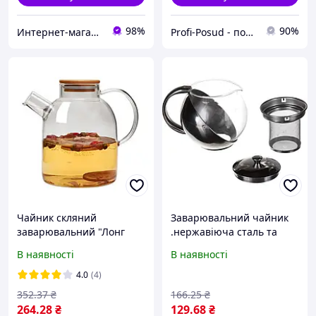
98%
90%
Интернет-магазин "BestSeller"
Profi-Posud - посуд для вашої оселі
Чайник скляний
Заварювальний чайник
заварювальний "Лонг
.нержавіюча сталь та
тайм" 1500 мл з
скло 900 мл Helios (0113-
В наявності
В наявності
дерев'яною кришкою
A)
Helios 6742
4.0
(4)
352
.37
₴
166
.25
₴
264
.28
₴
129
.68
₴