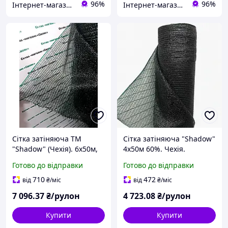
96%
96%
Інтернет-магазин "Mirdo" для дому, саду та авто.
Інтернет-магазин "Mirdo" для дому, саду та авто.
Сітка затіняюча ТМ
Сітка затіняюча "Shadow"
"Shadow" (Чехія). 6х50м,
4х50м 60%. Чехія.
60%.
Притіняюча від сонця
Готово до відправки
Готово до відправки
(захисна).
710
472
від
₴
/міс
від
₴
/міс
7 096
.37
₴/рулон
4 723
.08
₴/рулон
Купити
Купити