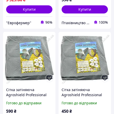
Купити
Купити
96%
100%
"Еврофермер"
Птахівництво Сумщини | Кролевець
Сітка затіняюча
Сітка затіняюча
Agroshield Professional
Agroshield Professional
щільність 60%
щільність 60%
Готово до відправки
Готово до відправки
пакетована 2×10м хакі
пакетована 3×5м хакі
Чехія
Чехія
590
₴
450
₴