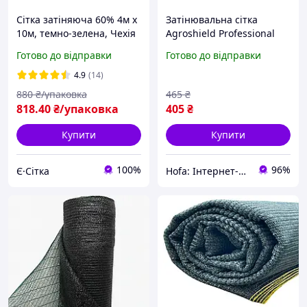
Сітка затіняюча 60% 4м х
Затінювальна сітка
10м, темно-зелена, Чехія
Agroshield Professional
щільність 60% 3х5 м
Готово до відправки
Готово до відправки
Зелена пакетована Хакі
Чехія Сітка для захисту
4.9
(14)
від сонця
880
₴/упаковка
465
₴
818
.40
₴/упаковка
405
₴
Купити
Купити
100%
96%
Є·Сітка
Hofa: Інтернет-магазин взуття, одягу і товарів для дому!