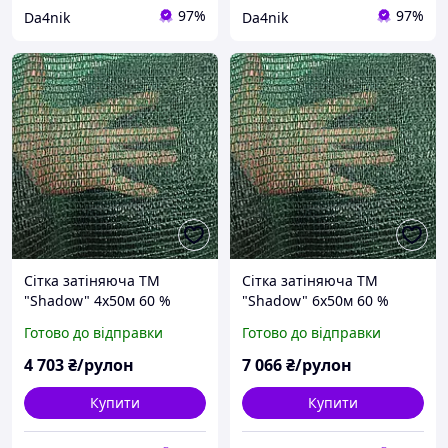
97%
97%
Da4nik
Da4nik
Сітка затіняюча ТМ
Сітка затіняюча ТМ
"Shadow" 4х50м 60 %
"Shadow" 6х50м 60 %
(Чехія) (притіняюча)
(Чехія) (притіняюча)
Готово до відправки
Готово до відправки
4 703
₴/рулон
7 066
₴/рулон
Купити
Купити