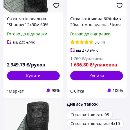
Сітка затінювальна
Сітка затіняюча 60% 4м х
"Shadow" 2х50м 60%.
20м, темно-зелена, Чехія
Чехія.
Готово до відправки
Готово до відправки
235
від
₴
/міс
5.0
(4)
273
від
₴
/міс
1 760
₴/упаковка
2 349
.79
₴/рулон
1 636
.80
₴/упаковка
Купити
Купити
98%
100%
"Маркет"
Є·Сітка
Дивись також
Сітка затінюють 95
Сітка затінювальна 4х10