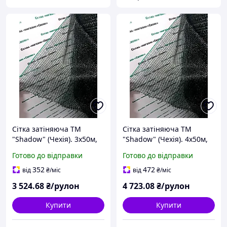
Сітка затіняюча ТМ
Сітка затіняюча ТМ
"Shadow" (Чехія). 3х50м,
"Shadow" (Чехія). 4х50м,
60%.
60%.
Готово до відправки
Готово до відправки
352
472
від
₴
/міс
від
₴
/міс
3 524
.68
₴/рулон
4 723
.08
₴/рулон
Купити
Купити