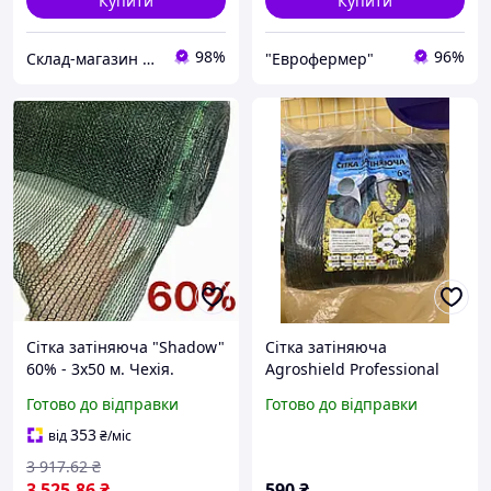
Купити
Купити
98%
96%
Склад-магазин " Свояк "
"Еврофермер"
Сітка затіняюча "Shadow"
Сітка затіняюча
60% - 3x50 м. Чехія.
Agroshield Professional
щільність 60%
Готово до відправки
Готово до відправки
пакетована 4×5м хакі
Чехія
353
від
₴
/міс
3 917
.62
₴
3 525
.86
₴
590
₴