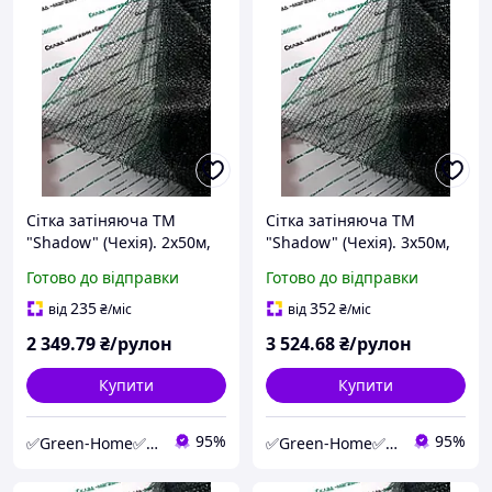
Сітка затіняюча ТМ
Сітка затіняюча ТМ
"Shadow" (Чехія). 2х50м,
"Shadow" (Чехія). 3х50м,
60%.
60%.
Готово до відправки
Готово до відправки
235
352
від
₴
/міс
від
₴
/міс
2 349
.79
₴/рулон
3 524
.68
₴/рулон
Купити
Купити
95%
95%
✅Green-Home✅Інтернет-магазин для саду, дому та авто.
✅Green-Home✅Інтернет-магазин для саду, дому та авто.