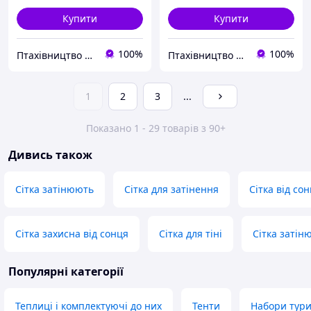
Купити
Купити
100%
100%
Птахівництво Сумщини | Кролевець
Птахівництво Сумщини | Кролевець
1
2
3
...
Показано 1 - 29 товарів з 90+
Дивись також
Сітка затінюють
Сітка для затінення
Сітка від со
Сітка захисна від сонця
Сітка для тіні
Сітка затін
Популярні категорії
Теплиці і комплектуючі до них
Тенти
Набори тури