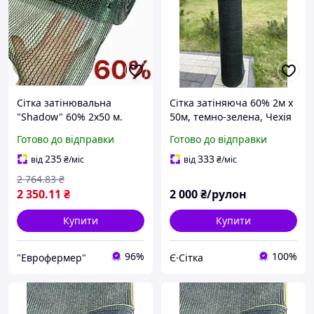
Сітка затінювальна
Сітка затіняюча 60% 2м х
"Shadow" 60% 2x50 м.
50м, темно-зелена, Чехія
Чехія.
Готово до відправки
Готово до відправки
235
333
від
₴
/міс
від
₴
/міс
2 764
.83
₴
2 350
.11
₴
2 000
₴/рулон
Купити
Купити
96%
100%
"Еврофермер"
Є·Сітка