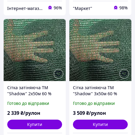
96%
98%
Інтернет-магазин "Mirdo" для дому, саду та авто.
"Маркет"
Сітка затіняюча ТМ
Сітка затіняюча ТМ
"Shadow" 2х50м 60 %
"Shadow" 3х50м 60 %
(Чехія) (притіняюча)
(Чехія) (притіняюча)
Готово до відправки
Готово до відправки
2 339
₴/рулон
3 509
₴/рулон
Купити
Купити