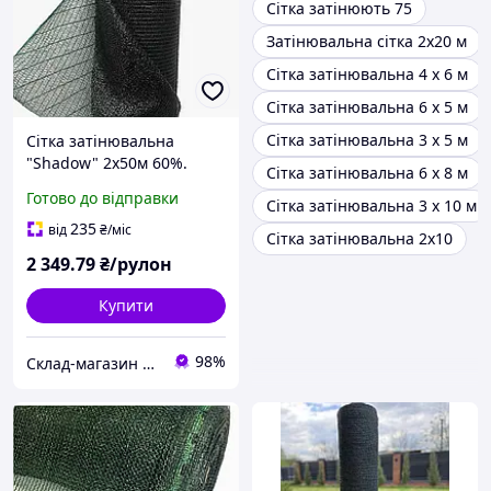
Сітка затінюють 75
Затінювальна сітка 2х20 м
Сітка затінювальна 4 х 6 м
Сітка затінювальна 6 х 5 м
Сітка затінювальна 3 х 5 м
Сітка затінювальна
"Shadow" 2х50м 60%.
Сітка затінювальна 6 х 8 м
Чехія.
Готово до відправки
Сітка затінювальна 3 х 10 м
235
від
₴
/міс
Сітка затінювальна 2х10
2 349
.79
₴/рулон
Купити
98%
Склад-магазин " Свояк "