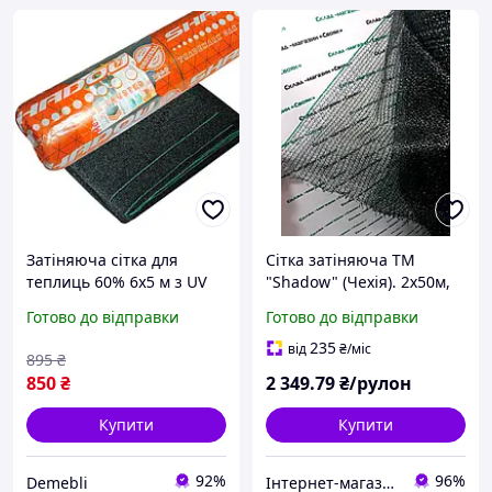
Затіняюча сітка для
Сітка затіняюча ТМ
теплиць 60% 6х5 м з UV
"Shadow" (Чехія). 2х50м,
зелена від сонця у
60%.
Готово до відправки
Готово до відправки
пакетах для городу та
рослин на дачу Чехія
235
від
₴
/міс
895
₴
850
₴
2 349
.79
₴/рулон
Купити
Купити
92%
96%
Demebli
Інтернет-магазин "Mirdo" для дому, саду та авто.