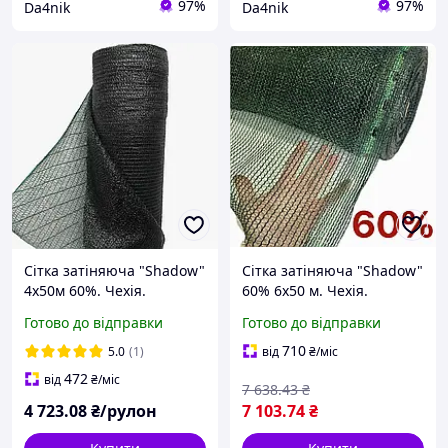
97%
97%
Da4nik
Da4nik
Сітка затіняюча "Shadow"
Сітка затіняюча "Shadow"
4х50м 60%. Чехія.
60% 6x50 м. Чехія.
Притіняюча від сонця
Готово до відправки
Готово до відправки
(захисна).
710
5.0
(1)
від
₴
/міс
472
від
₴
/міс
7 638
.43
₴
4 723
.08
₴/рулон
7 103
.74
₴