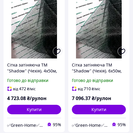
Сітка затіняюча ТМ
Сітка затіняюча ТМ
"Shadow" (Чехія). 4х50м,
"Shadow" (Чехія). 6х50м,
60%.
60%.
Готово до відправки
Готово до відправки
472
710
від
₴
/міс
від
₴
/міс
4 723
.08
₴/рулон
7 096
.37
₴/рулон
Купити
Купити
95%
95%
✅Green-Home✅Інтернет-магазин для саду, дому та авто.
✅Green-Home✅Інтернет-магазин для саду, дому та авто.