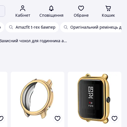
Кабінет
Сповіщення
Обране
Кошик
р
Amazfit t-rex бампер
Оригінальний ремінець для a
Захисний чохол для годинника amazfit