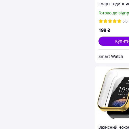
смарт годинни
Amazfit GTR4 
Готово до відп
5.0
199
₴
Купит
Smart Watch
Захисний чохо