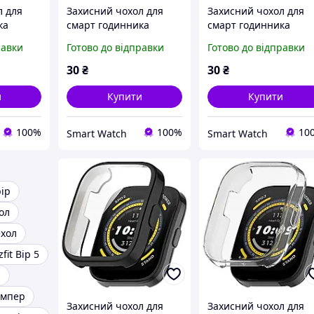
л для
Захисний чохол для
Захисний чохол для
ка
смарт годинника
смарт годинника
 Lite /
Amazfit Stratos 2/2S
Amazfit GTR 47 мм
равки
Готово до відправки
Готово до відправки
й
темно-синій
сріблястий
30
₴
30
₴
и
Купити
Купити
100%
100%
10
Smart Watch
Smart Watch
bip
ол
ехол
it Bip 5
р
бампер
Захисний чохол для
Захисний чохол для