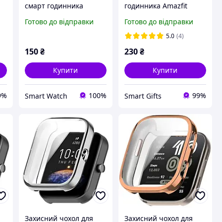
смарт годинника
годинника Amazfit
Amazfit GTS4
Balance 2 із
Готово до відправки
Готово до відправки
то
сріблястий
загартованим склом
чорний
5.0
(4)
150
₴
230
₴
Купити
Купити
9%
100%
99%
Smart Watch
Smart Gifts
Захисний чохол для
Захисний чохол для