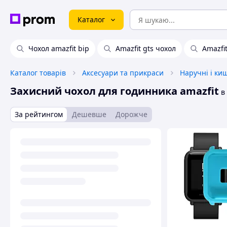
Каталог
Чохол amazfit bip
Amazfit gts чохол
Amazfit
Каталог товарів
Аксесуари та прикраси
Наручні і ки
Захисний чохол для годинника amazfit
в 
За рейтингом
Дешевше
Дорожче