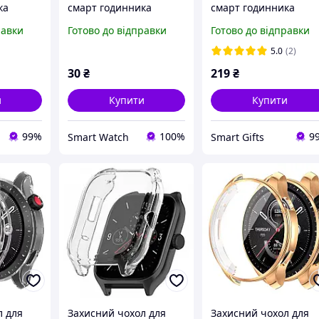
ка
смарт годинника
смарт годинника
5Pro
Amazfit Bip / Bip Lite /
Amazfit Balance з
равки
Готово до відправки
Готово до відправки
Bip S рожеве золото
плівкою чорний
5.0
(2)
30
₴
219
₴
и
Купити
Купити
99%
100%
9
Smart Watch
Smart Gifts
л для
Захисний чохол для
Захисний чохол для