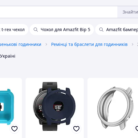
Знайти
 t-rex чехол
Чохол для Amazfit Bip 5
Amazfit бампе
шенькові годинники
Ремінці та браслети для годинників
Україні