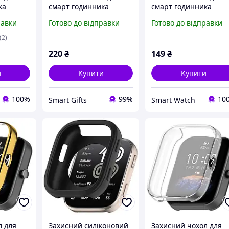
ка
смарт годинника
смарт годинника
чорний
Amazfit Bip 6
Amazfit Bip 3/3Pro
равки
Готово до відправки
Готово до відправки
золотистий
чорний
(2)
220
₴
149
₴
и
Купити
Купити
100%
99%
10
Smart Gifts
Smart Watch
л для
Захисний силіконовий
Захисний чохол для