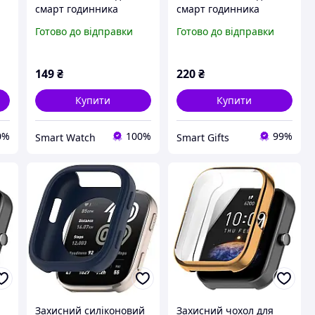
смарт годинника
смарт годинника
Amazfit Bip 3/3Pro
Amazfit Bip 6 рожеве
Готово до відправки
Готово до відправки
сріблястий
золото
149
₴
220
₴
Купити
Купити
0%
100%
99%
Smart Watch
Smart Gifts
Захисний силіконовий
Захисний чохол для