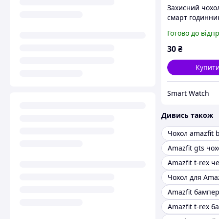
Захисний чохо
смарт годинни
Amazfit Bip / Bip
Готово до відп
Bip S блакитни
30
₴
Купит
Smart Watch
Дивись також
Чохол amazfit 
Amazfit gts чох
Amazfit t-rex ч
Чохол для Amazf
Amazfit бампе
Amazfit t-rex 