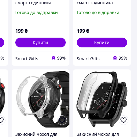
смарт годинника
смарт годинника
Amazfit Bip 5 / 5Pro
Amazfit Bip 5 / 5Pro
Готово до відправки
Готово до відправки
сріблястий
золотистий
199
₴
199
₴
Купити
Купити
9%
99%
99%
Smart Gifts
Smart Gifts
Захисний чохол для
Захисний чохол для