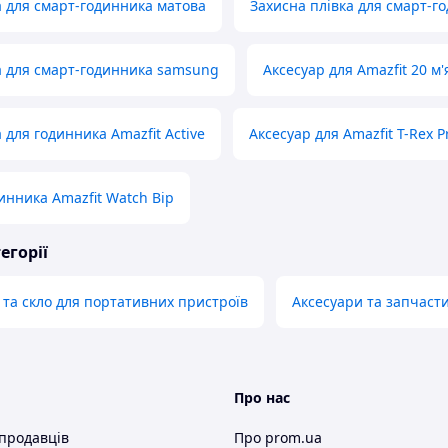
а для смарт-годинника матова
Захисна плівка для смарт-г
а для смарт-годинника samsung
Аксесуар для Amazfit 20 м
 для годинника Amazfit Active
Аксесуар для Amazfit T-Rex P
инника Amazfit Watch Bip
егорії
и та скло для портативних пристроїв
Аксесуари та запчаст
Про нас
 продавців
Про prom.ua