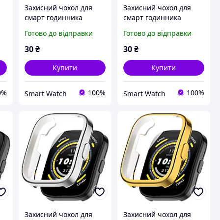
Захисний чохол для
Захисний чохол для
смарт годинника
смарт годинника
Amazfit GTR 47 мм.
Amazfit Bip / Bip Lite /
Готово до відправки
Готово до відправки
золотистий
Bip S золотистий
30
₴
30
₴
Купити
Купити
0%
100%
100%
Smart Watch
Smart Watch
Захисний чохол для
Захисний чохол для