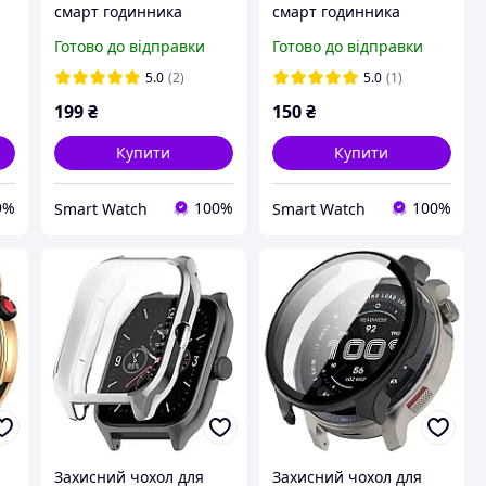
смарт годинника
смарт годинника
Amazfit GTR4
Amazfit GTS4 чорний
Готово до відправки
Готово до відправки
сріблястий
5.0
(2)
5.0
(1)
199
₴
150
₴
Купити
Купити
9%
100%
100%
Smart Watch
Smart Watch
Захисний чохол для
Захисний чохол для