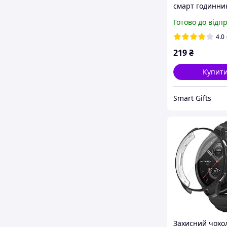
смарт годинни
Amazfit Balance
Готово до відп
плівкою прозо
4.0
219
₴
Купит
Smart Gifts
Захисний чохо