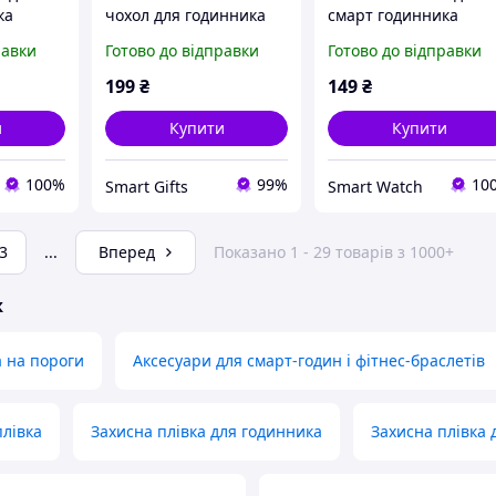
ка
чохол для годинника
смарт годинника
Pro
Amazfit Bip 6 чорний
Amazfit Bip 3/3Pro
равки
Готово до відправки
Готово до відправки
прозорий
199
₴
149
₴
и
Купити
Купити
100%
99%
10
Smart Gifts
Smart Watch
3
...
Вперед
Показано 1 - 29 товарів з 1000+
ж
а на пороги
Аксесуари для смарт-годин і фітнес-браслетів
лівка
Захисна плівка для годинника
Захисна плівка 