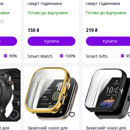
ка
смарт годинника
смарт годинника
 з
Amazfit GTS4 прозорий
Amazfit Balance з
равки
Готово до відправки
Готово до відправки
рий
плівкою рожеве золо
(1)
150
₴
219
₴
и
Купити
Купити
99%
100%
9
Smart Watch
Smart Gifts
л для
Захисний чохол для
Захисний чохол для