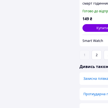
смарт годинни
Amazfit Bip 3/3
Готово до відп
золотистий
149
₴
Купит
Smart Watch
1
2
Дивись тако
Захисна плівк
Протиударна п