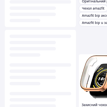
Чехол amazfit
Amazfit bip ак
Захисний чохо