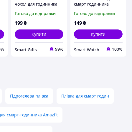
чохол для годинника
смарт годинника
Amazfit Bip 6 темно-
Amazfit Bip 3/3Pro
Готово до відправки
Готово до відправки
синій
рожеве золото
199
₴
149
₴
Купити
Купити
0%
99%
100%
Smart Gifts
Smart Watch
Гідрогелева плівка
Плівка для смарт годин
для смарт-годинника Amazfit