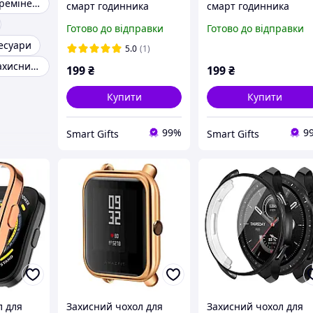
Оригінальний ремінець для amazfit t-rex
смарт годинника
смарт годинника
Amazfit Bip 5 / 5Pro
Amazfit Bip 5 / 5Pro
Готово до відправки
Готово до відправки
чорний
прозорий
сесуари
5.0
(1)
Amazfit bip u захисний чохол
199
₴
199
₴
Купити
Купити
99%
9
Smart Gifts
Smart Gifts
л для
Захисний чохол для
Захисний чохол для