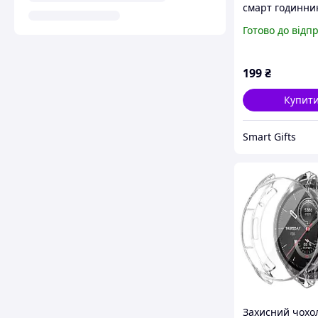
смарт годинни
Amazfit Bip 5 / 
Готово до відп
рожеве золото
199
₴
Купит
Smart Gifts
Захисний чохо