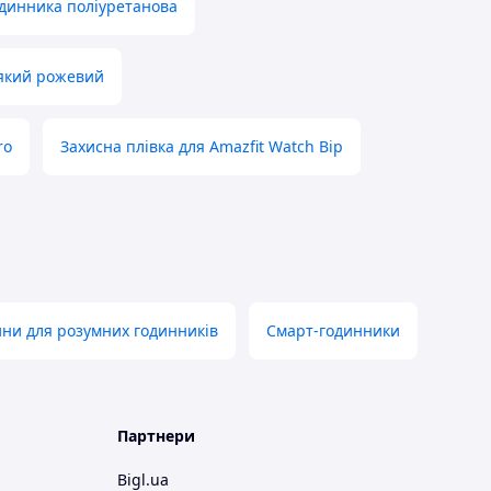
одинника поліуретанова
'який рожевий
ro
Захисна плівка для Amazfit Watch Bip
ини для розумних годинників
Смарт-годинники
Партнери
Bigl.ua