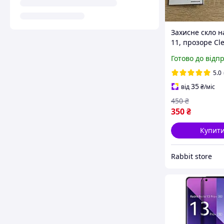
Захисне скло н
11, прозоре Cle
9H
Готово до відп
5.0
35
від
₴
/міс
450
₴
350
₴
Купит
Rabbit store