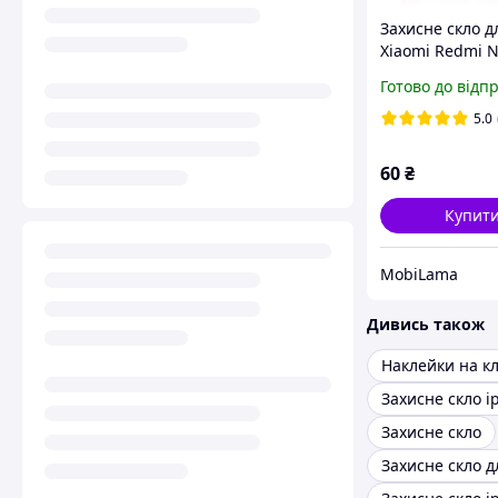
Захисне скло д
Xiaomi Redmi N
Pro 9D
Готово до відп
5.0
60
₴
Купит
MobiLama
Дивись також
Захисне скло i
Захисне скло