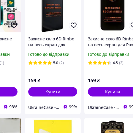
ахисне
Захисне скло 6D Rinbo
Захисне скло 6D Rinb
на весь екран для
на весь екран для Pix
для
Xiaomi 14T чорний
10 чорний клей на вс
равки
Готово до відправки
Готово до відправки
ote 8
клей на всій поверхні
поверхні
е скло
(1)
5.0
(2)
4.5
(2)
и нот 8
159
₴
159
₴
и
Купити
Купити
98%
99%
9
UkraineCase - аксесуари для Huawei, Xiaomi, Meizu, Samsung, Nokia
UkraineCase - аксесуари для Huawei, Xiaomi, Meizu, Samsung, Nokia