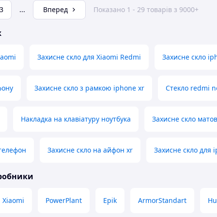
3
...
Вперед
Показано 1 - 29 товарів з 9000+
ж
iaomi
Захисне скло для Xiaomi Redmi
Захисне скло ip
фону
Захисне скло з рамкою iphone xr
Стекло redmi n
Накладка на клавіатуру ноутбука
Захисне скло мато
телефон
Захисне скло на айфон xr
Захисне скло для 
иробники
Xiaomi
PowerPlant
Epik
ArmorStandart
Hu