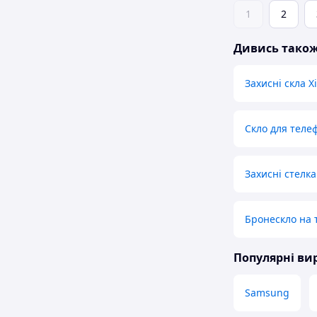
1
2
Дивись тако
Захисні скла X
Скло для теле
Захисні стелка
Бронескло на 
Популярні в
Samsung