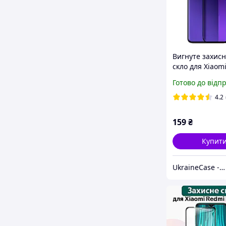
Вигнуте захисн
скло для Xiaom
Note 13 Pro+ 5G
Готово до відп
чорною рамко
4.2
159
₴
Купит
UkraineCase - аксесуари для Huawei, Xiaomi, Meizu, Samsung, Nokia