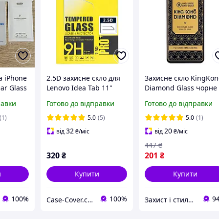
а iPhone
2.5D захисне скло для
Захисне скло KingKo
ar Glass
Lenovo Idea Tab 11"
Diamond Glass чорне
TB336FU, TB336ZU / Tab
Super G для Samsung
равки
Готово до відправки
Готово до відправки
K11 2nd Gen / Xiaoxin
A36 A56 S24 FE серії A
Pad 2025
M
(1)
5.0
(5)
5.0
(1)
32
20
від
₴
/міс
від
₴
/міс
447
₴
320
₴
201
₴
и
Купити
Купити
100%
100%
9
Case-Cover.com.ua
Захист і стиль — в одному магазині