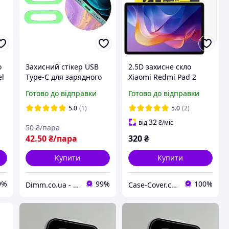
o
Захисний стікер USB
2.5D захисне скло
el
Type-C для зарядного
Xiaomi Redmi Pad 2
ій
порту телефонів та
(2025) 11"
Готово до відправки
Готово до відправки
гаджетів наклейка ПВХ
від подряпин
5.0
(1)
5.0
(2)
люмінесцентна
32
від
₴
/міс
50
₴/пара
глянсова
42
.50
₴/пара
320
₴
Купити
Купити
9%
99%
100%
Dimm.co.ua - Digital Memory Master Company
Case-Cover.com.ua