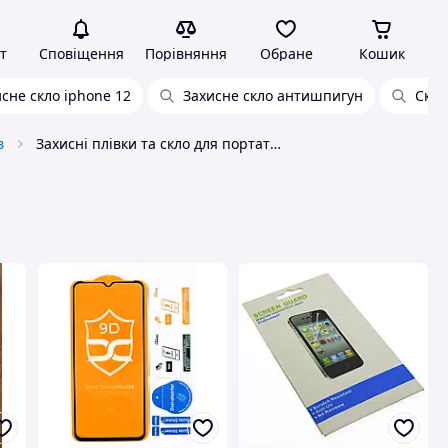
т
Сповіщення
Порівняння
Обране
Кошик
сне скло iphone 12
Захисне скло антишпигун
Скло
в
Захисні плівки та скло для портативних пристроїв Без бренду