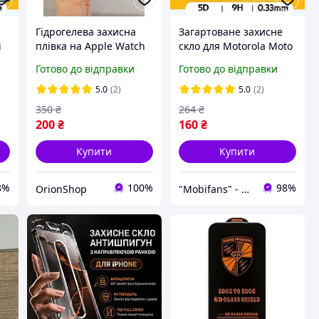
Гідрогелева захисна
Загартоване захисне
i
плівка на Apple Watch
скло для Motorola Moto
11 42 mm,Броньована
G06 глянцеве
Готово до відправки
Готово до відправки
плівка на годинник Епл
повноекранне
Вотч 11 42 мм (6 шт)
протиударне скло на
5.0
(2)
5.0
(2)
моторолу мото дж 06
350
₴
264
₴
200
₴
160
₴
Купити
Купити
8%
100%
98%
OrionShop
"Mobifans" - магазин з чудовим сервісом та доступними цінами на аксесуари для гаджетів!