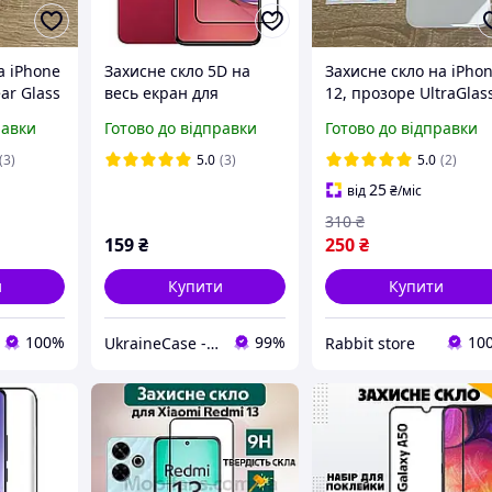
а iPhone
Захисне скло 5D на
Захисне скло на iPho
ar Glass
весь екран для
12, прозоре UltraGlas
Motorola Moto G84 з
2.5D
равки
Готово до відправки
Готово до відправки
чорною рамкою
(3)
5.0
(3)
5.0
(2)
25
від
₴
/міс
310
₴
159
₴
250
₴
и
Купити
Купити
100%
99%
10
UkraineCase - аксесуари для Huawei, Xiaomi, Meizu, Samsung, Nokia
Rabbit store