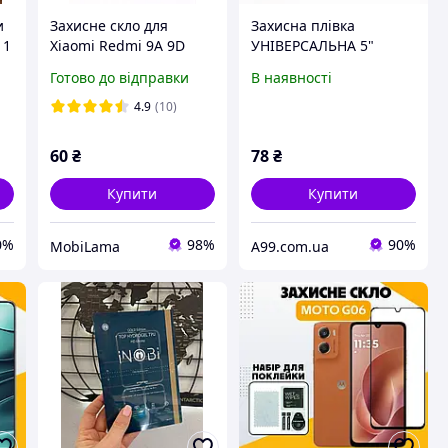
и
Захисне скло для
Захисна плівка
 1
Xiaomi Redmi 9A 9D
УНІВЕРСАЛЬНА 5"
Готово до відправки
В наявності
4.9
(10)
60
₴
78
₴
Купити
Купити
0%
98%
90%
MobiLama
A99.com.ua