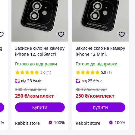
ng
Захисне скло на камеру
Захисне скло на камеру
iPhone 12, сріблясті
iPhone 12 Mini,
лінзи з камінцями
сріблясті лінзи з
Готово до відправки
Готово до відправки
Diamond Lens
камінцями Diamond
Lens
5.0
(1)
5.0
(1)
25
25
від
₴
/міс
від
₴
/міс
300
₴/комплект
300
₴/комплект
250
₴/комплект
250
₴/комплект
Купити
Купити
4%
100%
100%
Rabbit store
Rabbit store