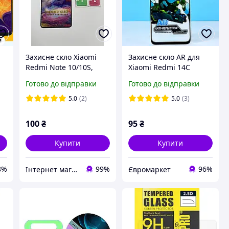
Захисне скло Xiaomi
Захисне скло AR для
Redmi Note 10/10S,
Xiaomi Redmi 14C
Redmi Note 11/11S,
Готово до відправки
Готово до відправки
Poco M4 Pro 4G, Poco
M5S
5.0
(2)
5.0
(3)
100
₴
95
₴
Купити
Купити
8%
99%
96%
Інтернет магазин Salvador
Євромаркет