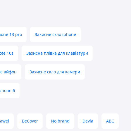
hone 13 pro
Захисне скло iphone
ote 10s
Захисна плівка для клавіатури
ве айфон
Захисне скло для камери
iphone 6
awei
BeCover
No brand
Devia
ABC