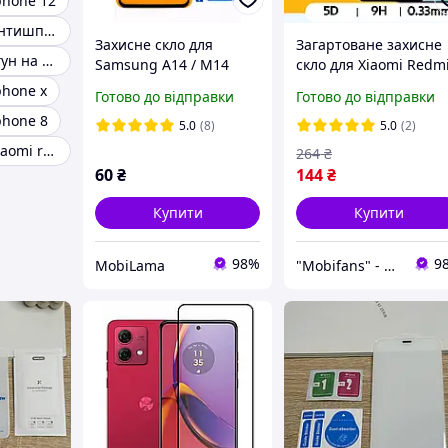
phone 12
Захисне скло антишпигун
Захисне скло для
Загартоване захисне
Скло антишпигун на айфон 11
Samsung A14 / M14
скло для Xiaomi Redm
(A145 / M146) 9D
15 глянцеве
phone x
Готово до відправки
Готово до відправки
повноекранне
phone 8
протиударне скло на
5.0
(8)
5.0
(2)
редмі 15
Захисне скло xiaomi redmi 8
264
₴
60
₴
144
₴
Купити
Купити
98%
9
MobiLama
"Mobifans" - магазин з чудовим сервісом та доступними цінами на аксесуари для гаджетів!