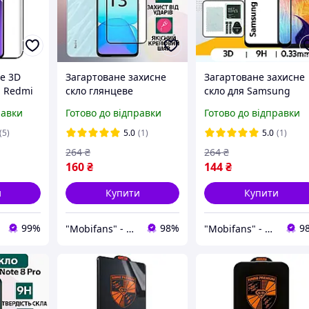
е 3D
Загартоване захисне
Загартоване захисне
i Redmi
скло глянцеве
скло для Samsung
 з
повноекранне для
Galaxy A50 глянцеве
равки
Готово до відправки
Готово до відправки
ю
Xiaomi Redmi 13
повноекранне
протиударне скло на
протиударне скло на
(5)
5.0
(1)
5.0
(1)
редмі 13
самсунг а50
264
₴
264
₴
160
₴
144
₴
и
Купити
Купити
99%
98%
9
"Mobifans" - магазин з чудовим сервісом та доступними цінами на аксесуари для гаджетів!
"Mobifans" - магазин з чудовим сервісом та доступними цінами на аксесуари для гаджетів!