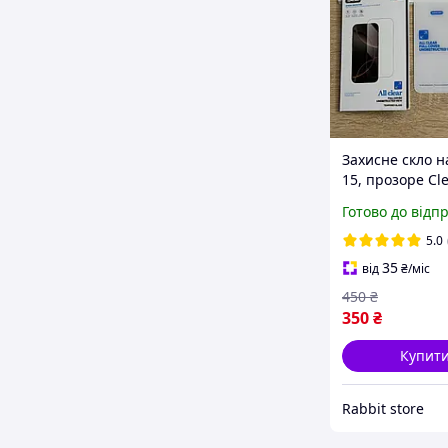
Захисне скло н
15, прозоре Cle
9H
Готово до відп
5.0
35
від
₴
/міс
450
₴
350
₴
Купит
Rabbit store