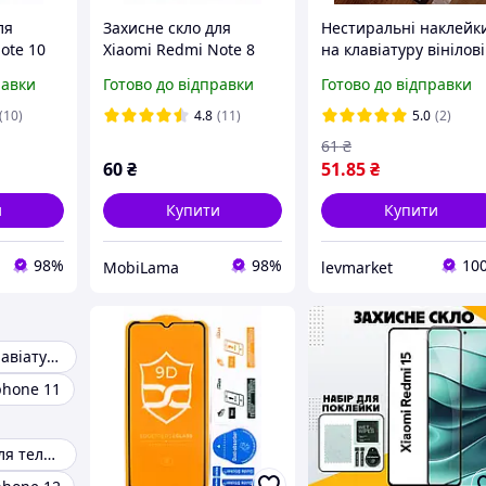
ля
Захисне скло для
Нестиральні наклейк
ote 10
Xiaomi Redmi Note 8
на клавіатуру вінілові
Pro 9D
набір Укр/Англ
равки
Готово до відправки
Готово до відправки
(10)
4.8
(11)
5.0
(2)
61
₴
60
₴
51
.85
₴
и
Купити
Купити
98%
98%
10
MobiLama
levmarket
Наклейки на клавіатуру
phone 11
Захисне скло для телефону