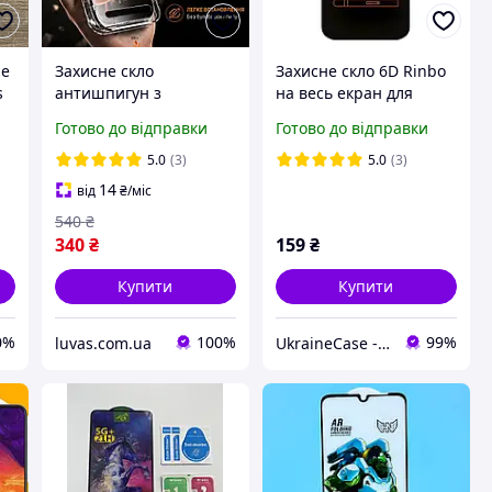
ne
Захисне скло
Захисне скло 6D Rinbo
s
антишпигун з
на весь екран для
направляючою
Xiaomi Mi 10t Pro чорне
Готово до відправки
Готово до відправки
рамкою для iPhone 16
9H клей по всій
Pro Max ,скло анти-
поверхні
5.0
(3)
5.0
(3)
шпигун з рамкою на
14
від
₴
/міс
айфон 16 Про Макс
540
₴
340
₴
159
₴
Купити
Купити
0%
100%
99%
luvas.com.ua
UkraineCase - аксесуари для Huawei, Xiaomi, Meizu, Samsung, Nokia