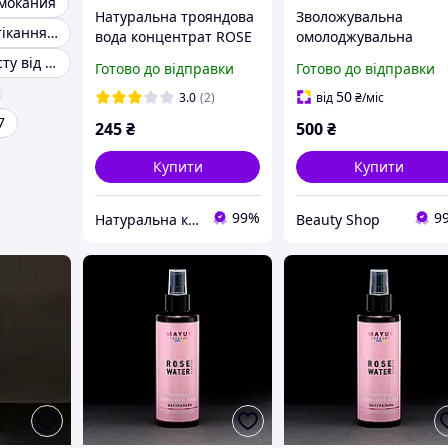
мокания
Натуральна трояндова
Зволожувальна
Захист від протікання гидролок
вода концентрат ROSE
омолоджувальна
OF BULGARIA 100 мл
есенція, тонік для
Комплект захисту від потопу
Готово до відправки
Готово до відправки
обличчя Resurface Dr
C. Tuna, 100 мл
50
3.0
(2)
від
₴
/міс
7
245
₴
500
₴
Купити
Купити
99%
9
Натуральна косметика і товари для здоров'я. "Barbara"
Beauty Shop