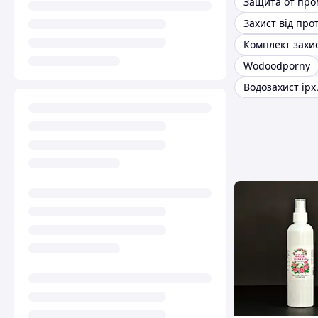
Защита от про
Wodoodporny
Водозахист ipx