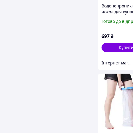
Водонепроник
чохол для купа
ногу (Захист для
Готово до відп
87 см)
697
₴
Купит
Інтернет магазин Постелюшка (Домашній текстиль, сумки, товари для дому та відпочинку)