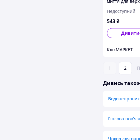
миття для верх
Lesko захисту 
Недоступний
JM19118 кінців
на руках від
543
₴
Дивити
КлікМАРКЕТ
1
2
П
Дивись тако
Водонепроник
Гіпсова пов'яз
Чохол для ран