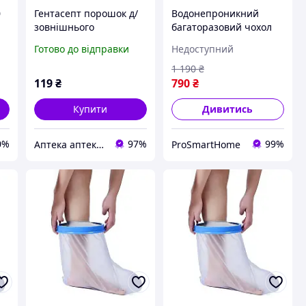
0
Гентасепт порошок д/
Водонепроникний
й
зовнішнього
багаторазовий чохол
застосування фл.2г №1
для гіпсу, ран та
Готово до відправки
Недоступний
пов'язок на ногу
довжиною 70 см,
1 190
₴
кільце ущільнювач для
119
₴
790
₴
захисту від води, без
Купити
Дивитись
0%
97%
99%
Аптека аптекарів
ProSmartHome