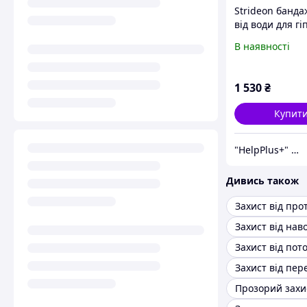
Strideon банда
від води для гі
рани.StrideOn
В наявності
1 530
₴
Купит
"HelpPlus+" інтернет магазин
Дивись також
Захист від нав
Захист від пот
Захист від пер
Прозорий захи