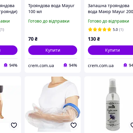
ояндова
Трояндова вода Mayur
Запашна трояндова
 троянди)
100 мл
вода Маюр Mayur 20
a 250 мл
мл
равки
Готово до відправки
Готово до відправки
ем
(1)
5.0
(1)
70
₴
130
₴
и
Купити
Купити
94%
94%
9
crem.com.ua
crem.com.ua