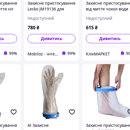
осування
Захисне пристосування
Захисне пристосуван
ття ніг
Lesko JM19136 для
від миття чохол води
у від
миття ніг захист ран
на гіпса для Lesko ра
Недоступний
Недоступний
оди
гіпсу від потрапляння
випадання ніг JM190
ний
води водонепроникний
для захисту
780
₴
615
₴
2 шт.
сь
Дивитись
Дивитись
99%
99%
9
Mobiloz - інтернет-магазин Мобілоз
КлікМАРКЕТ
осування
Al Захисне
Захисне пристосуван