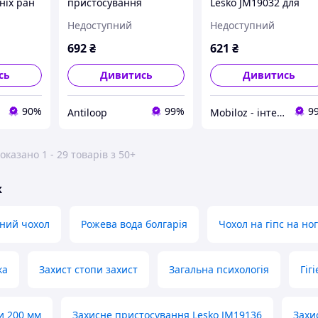
ніх ран
пристосування
Lesko JM19032 для
води
JM19118 для миття рук
миття ніг чохол для
Недоступний
Недоступний
ок 3 шт.
захисту верхніх
гіпсу захист від
кінцівок від
випадання води на
692
₴
621
₴
потрапляння води на
рану 2 шт.
рану
сь
Дивитись
Дивитись
90%
99%
9
Antiloop
Mobiloz - інтернет-магазин Мобілоз
оказано 1 - 29 товарів з 50+
ж
ний чохол
Рожева вода болгарія
Чохол на гіпс на ног
ка
Захист стопи захист
Загальна психологія
Гіг
и 200 мм
Захисне пристосування Lesko JM19136
Захи