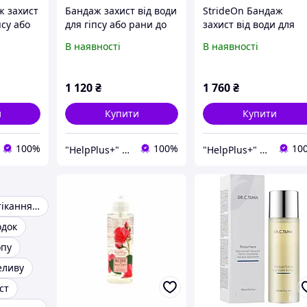
ж захист
Бандаж захист від води
StrideOn Бандаж
псу або
для гіпсу або рани до
захист від води для
коліна
гіпсу або рани до
В наявності
В наявності
коліна
1 120
₴
1 760
₴
и
Купити
Купити
100%
100%
10
"HelpPlus+" інтернет магазин
"HelpPlus+" інтернет магазин
Захист від протікання води
одок
опу
еливу
ст