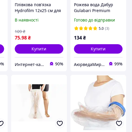
Плівкова пов'язка
Рожева вода Дабур
Hydrofilm 12х25 см для
Gulabari Premium
захисту ран від води
Gulab Jal DABUR 120 мл,
В наявності
Готово до відправки
8BX7C55338
Оригінальна.
5.0
(3)
109
₴
75
.98
₴
134
₴
Купити
Купити
0%
90%
99%
Интернет-кат​​алог ск​​ид​​ок Zakazov
АюрведаМир інтернет магазин для здоров'я та оригінальної продукції з Індії