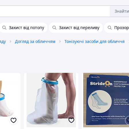
Знайти
Захист від потопу
Захист від переливу
Прозор
яду
Догляд за обличчям
Тонізуючі засоби для обличчя