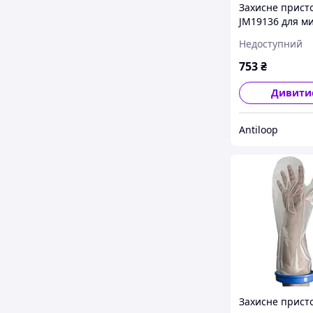
Захисне прист
JM19136 для ми
захист ран гіпс
Недоступний
потрапляння в
водонепроник
753
₴
Дивити
Antiloop
Захисне прист