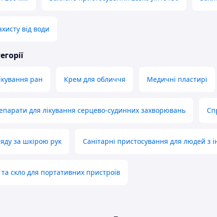
ахисту від води
егорії
лікування ран
Крем для обличчя
Медичні пластирі
епарати для лікування серцево-судинних захворювань
Сп
ляду за шкірою рук
Санітарні пристосування для людей з і
и та скло для портативних пристроїв