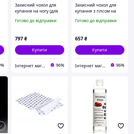
Захисний чохол для
Захисний чохол для
купання на ногу (для
купання з гіпсом на
гіпсу та пов'язок, 87 см)
руці (58 см,
Готово до відправки
Готово до відправки
.
Багаторазовий)
797
₴
657
₴
Купити
Купити
9%
96%
96%
Інтернет магазин Постелюшка (Домашній текстиль, сумки, товари для дому та відпочинку)
Інтернет магазин Постелюшка (Домашній текстиль, сумки, товари для дому та відпочинку)