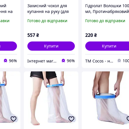
ний
Захисний чохол для
Гідролат Волошки 10
ння на
купання на руку (для
мл, Протинабрякови
 гіпсу,
гіпсу та пов'язок, 58 см)
засіб для обличчя,
равки
Готово до відправки
Готово до відправки
Квіткова вода, ТМ
Cocos
557
₴
220
₴
и
Купити
Купити
96%
96%
10
Інтернет магазин Постелюшка (Домашній текстиль, сумки, товари для дому та відпочинку)
ТМ Cocos - натуральна косметика та побутова хімія