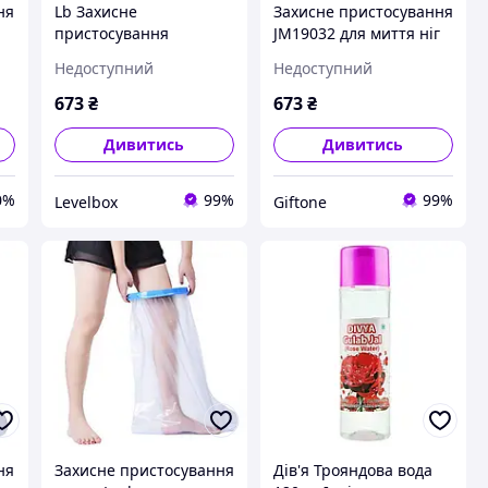
ня
Lb Захисне
Захисне пристосування
пристосування
JM19032 для миття ніг
на
JM19032 для миття ніг
чохол для гіпсу захист
Недоступний
Недоступний
32
чохол для гіпсу захист
від випадання води на
від випадання води на
рану
673
₴
673
₴
рану
Дивитись
Дивитись
0%
99%
99%
Levelbox
Giftone
ня
Захисне пристосування
Дів'я Трояндова вода