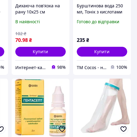
Дихаюча пов'язка на
Бурштинова вода 250
0
рану 10х25 см
мл, Тонік з кислотами
Hydrofilm для захисту
для проблемної шкіри,
В наявності
Готово до відправки
від води, E8755X337
Тонік проти запалення,
Тонік від запалень ТМ
102
₴
Cocos
70
.98
₴
235
₴
Купити
Купити
4%
98%
100%
Инт​е​​рн​ет-кат​алог ск​​идок "KIEVSALES.COM"
ТМ Cocos - натуральна косметика та побутова хімія