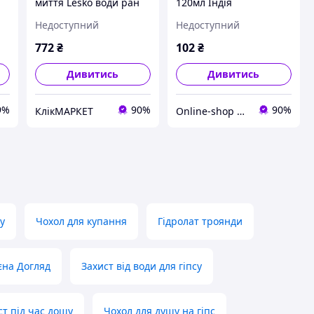
миття Lesko води ран
120мл Індія
потрапляння
Недоступний
Недоступний
водонепроникний гіпса
для JM19136 ніг захист
772
₴
102
₴
Дивитись
Дивитись
9%
90%
90%
КлікМАРКЕТ
Online-shop MALIKA
у
Чохол для купання
Гідролат троянди
ієна Догляд
Захист від води для гіпсу
ст під час дощу
Чохол для душу на гіпс