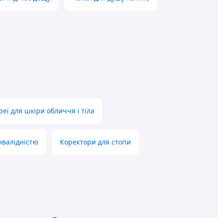
реї для шкіри обличчя і тіла
нвалідністю
Коректори для стопи