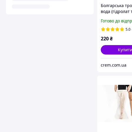
Болгарська тр
вода (гідролат
RosBio Bulgari
Готово до відп
з розпилювач
5.0
220
₴
Купит
crem.com.ua