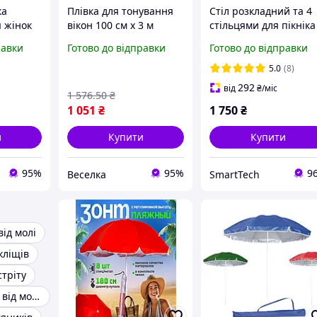
ка
Плівка для тонування
Стіл розкладний та 4
 жінок
вікон 100 см х 3 м
стільцями для пікніка
з
захист від сонця й UV
Парасолька 1.8 метр
равки
Готово до відправки
Готово до відправки
ощу та
променів затемнення
із захистом від UV-
LAME
20% для дому та офісу
променів з нахилом
5.0
(8)
FLAME
купола
292
від
₴
/міс
1 576
.50
₴
1 051
₴
1 750
₴
и
Купити
Купити
95%
95%
9
Веселка
SmartTech
від молі
кліщів
стріту
Засоби захисту від мошки