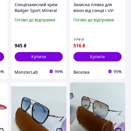
Сонцезахисний крем
Захисна плівка для
Badger Sport Mineral
вікон від сонця і UV-
и
Sunscreen Cream SPF
променів 50 см x 3 м
Готово до відправки
Готово до відправки
40 87 мл надійний
для захисту інтер'єрів і
захист від UV-променів
зниження температури
та водостійка формула
FLAME
774
₴
для
945
₴
516
₴
Купити
Купити
6%
99%
95%
MonsterLab
Веселка