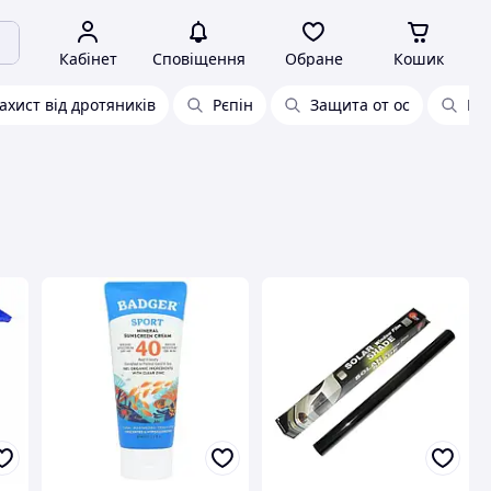
Кабінет
Сповіщення
Обране
Кошик
ахист від дротяників
Рєпін
Защита от ос
Від