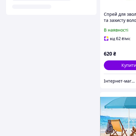
Спрей для зво
та захисту воло
UV-променів L
В наявності
HydraMist 250 
(HydraMist)
62
від
₴
/міс
620
₴
Купит
Інтернет-магазин "Злий Стиліст"