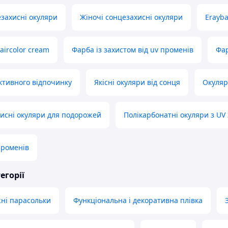
езахисні окуляри
Жіночі сонцезахисні окуляри
Erayb
aircolor cream
Фарба із захистом від uv променів
Фар
ктивного відпочинку
Якісні окуляри від сонця
Окуляр
хисні окуляри для подорожей
Полікарбонатні окуляри з UV
променів
егорії
жні парасольки
Функціональна і декоративна плівка