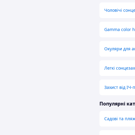
Чоловічі сонц
Gamma color h
Окуляри для а
Легкі сонцеза
Захист від ІЧ-
Популярні кат
Садові та пля