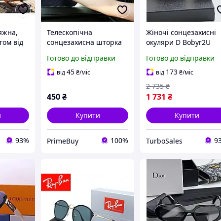
яжна,
Телескопічна
Жіночі сонцезахисні
том від
сонцезахисна шторка
окуляри D Bobyr2U
 похилим
46 см для Mercedes-
чорні полімерні для
Готово до відправки
Готово до відправки
 чохлом
Benz C-Class S202 S203
захисту від UV
и
S204 S205 S206, захист
променів стильні
45
173
від
₴
/міс
від
₴
/міс
від UV-променів
окуляри
2 735
₴
450
₴
1 731
₴
и
Купити
Купити
93%
100%
9
PrimeBuy
TurboSales