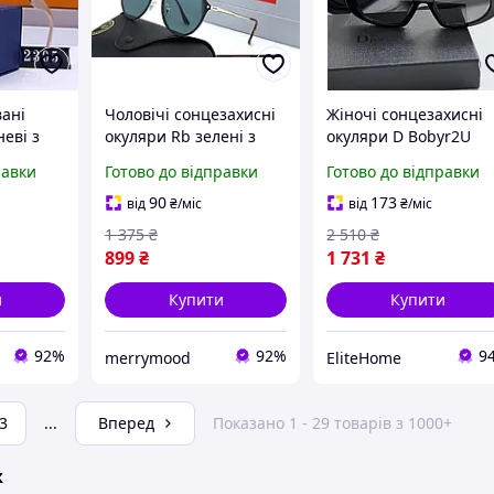
вані
Чоловічі сонцезахисні
Жіночі сонцезахисні
еві з
окуляри Rb зелені з
окуляри D Bobyr2U
ими
полікарбонатними
чорні полімерні для
равки
Готово до відправки
Готово до відправки
хисту від
лінзами для захисту від
захисту від UV
ильні
UV променів стильні
променів стильні
90
173
від
₴
/міс
від
₴
/міс
онця
окуляри
окуляри
1 375
₴
2 510
₴
899
₴
1 731
₴
и
Купити
Купити
92%
92%
9
merrymood
EliteHome
3
...
Вперед
Показано 1 - 29 товарів з 1000+
ж