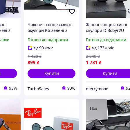
вані
Чоловічі сонцезахисні
Жіночі сонцезахисні
еві з
окуляри Rb зелені з
окуляри D Bobyr2U
ими
полікарбонатними
чорні полімерні для
равки
Готово до відправки
Готово до відправки
хисту від
лінзами для захисту від
захисту від UV
ильні
UV променів стильні
променів стильні
90
173
від
₴
/міс
від
₴
/міс
онця
окуляри
окуляри
1 420
₴
2 648
₴
899
₴
1 731
₴
и
Купити
Купити
93%
93%
9
TurboSales
merrymood