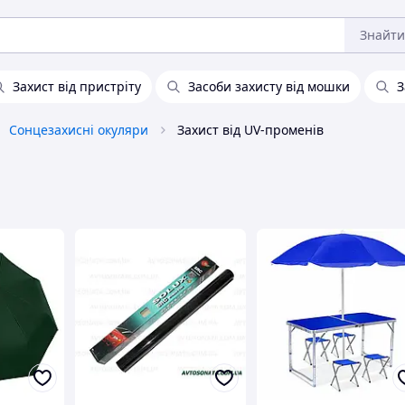
Знайти
Захист від пристріту
Засоби захисту від мошки
З
Сонцезахисні окуляри
Захист від UV-променів