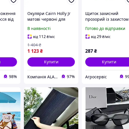
ложення
Окуляри Cairn Holly Jr
Щиток захисний
сся від
матові червоні для
прозорий із захистом
AvHAIR
підлітків з захистом 3
від УФ-променів UV4
В наявності
Готово до відправки
мл
від UV-променів
112
29
від
₴
/міс
від
₴
/міс
1 404
₴
1 123
₴
287
₴
и
Купити
Купити
98%
97%
9
Компанія ALANTUR
Агросервіс