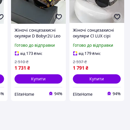
Жіночі сонцезахисні
Жіночі сонцезахисні
окуляри D Bobyr2U Leo
окуляри Cl LUX сірі
LUX коричневі
металеві для захисту
Готово до відправки
Готово до відправки
полімерні ободкові для
від UV променів
захисту від UV
стильні окуляри
173
179
від
₴
/міс
від
₴
/міс
променів стильні
полікарбонатні
2 510
₴
2 597
₴
окуляри
1 731
₴
1 791
₴
Купити
Купити
4%
94%
94%
EliteHome
EliteHome