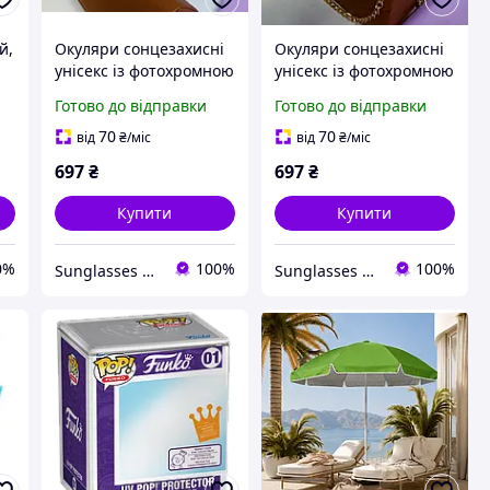
й,
Окуляри сонцезахисні
Окуляри сонцезахисні
унісекс із фотохромною
унісекс із фотохромною
лінзою, поляризацією
лінзою, поляризацією
Готово до відправки
Готово до відправки
й захистом від UV
й захистом від UV
променів сірий
променів прозорий
70
70
від
₴
/міс
від
₴
/міс
697
₴
697
₴
Купити
Купити
0%
100%
100%
Sunglasses Fotoсhrome
Sunglasses Fotoсhrome