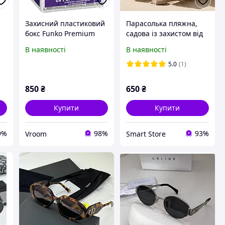
Захисний пластиковий
Парасолька пляжна,
бокс Funko Premium
садова із захистом від
00
Pop! Super Protector
UV-променів з похилим
В наявності
В наявності
#01 (Кейс для фігурок із
механізмом та чохлом
захистом від UV-
діаметр 2 метри
5.0
(1)
променів)
850
₴
650
₴
Купити
Купити
9%
98%
93%
Vroom
Smart Store