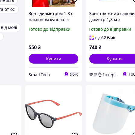
тяників
а от ос
Зонт диаметром 1.8 с
Зонт пляжний садови
наклоном купола із
діаметр 1,8 м з
захистом від UV-
захистом від UV-
 від молі
Готово до відправки
Готово до відправки
променів
променів ТМ
62
від
₴
/міс
550
₴
740
₴
Купити
Купити
96%
10
SmartTech
💙💛👌 Інтернет-магазин Тechmark.сom.ua 🎁％🚚 ⤵