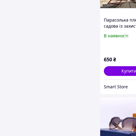
Парасолька пл
садова із захис
UV-променів з
В наявності
механізмом та
діаметр 2 метр
650
₴
Купит
Smart Store