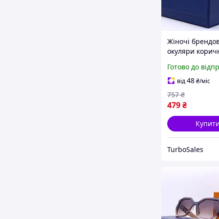
Жіночі брендо
окуляри коричн
полікарбонатн
Готово до відп
лінзами для за
UV променів ст
48
від
₴
/міс
окуляри для с
757
₴
479
₴
Купит
TurboSales