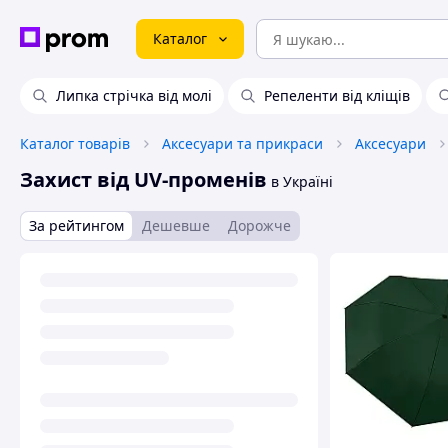
Каталог
Липка стрічка від молі
Репеленти від кліщів
Каталог товарів
Аксесуари та прикраси
Аксесуари
Захист від UV-променів
в Україні
За рейтингом
Дешевше
Дорожче