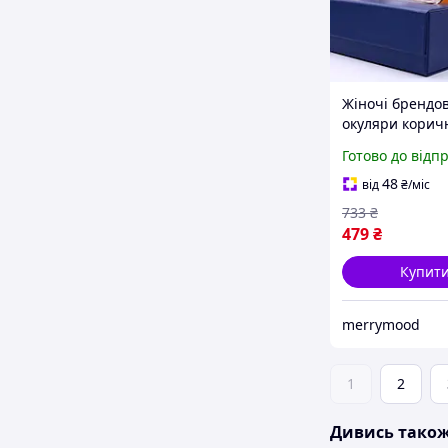
Жіночі брендо
окуляри коричн
полікарбонатн
Готово до відп
лінзами для за
UV променів ст
48
від
₴
/міс
окуляри для с
733
₴
479
₴
Купит
merrymood
1
2
Дивись тако