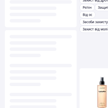
Захист від дро
Рєпін
Защит
Від ос
Засоби захисту
Захист від молі