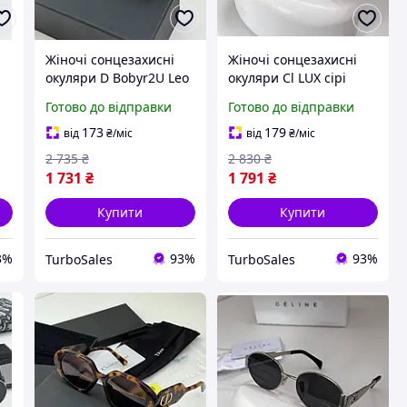
Жіночі сонцезахисні
Жіночі сонцезахисні
окуляри D Bobyr2U Leo
окуляри Cl LUX сірі
LUX коричневі
металеві для захисту
Готово до відправки
Готово до відправки
полімерні ободкові для
від UV променів
захисту від UV
стильні окуляри
173
179
від
₴
/міс
від
₴
/міс
променів стильні
полікарбонатні
2 735
₴
2 830
₴
окуляри
1 731
₴
1 791
₴
Купити
Купити
3%
93%
93%
TurboSales
TurboSales