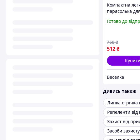
Компактна лег
парасолька для
темно-зелена і
Готово до відп
захистом від д
UV-променів F
768
₴
512
₴
Купит
Веселка
Дивись також
Липка стрічка 
Репеленти від 
Захист від при