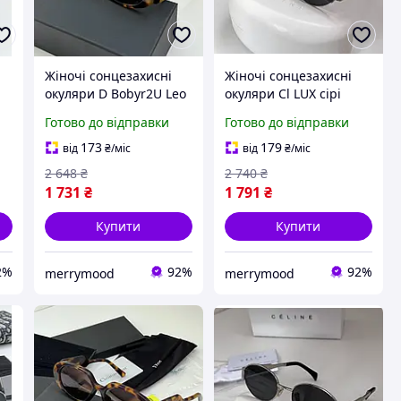
Жіночі сонцезахисні
Жіночі сонцезахисні
окуляри D Bobyr2U Leo
окуляри Cl LUX сірі
LUX коричневі
металеві для захисту
Готово до відправки
Готово до відправки
полімерні ободкові для
від UV променів
захисту від UV
стильні окуляри
173
179
від
₴
/міс
від
₴
/міс
променів стильні
полікарбонатні
2 648
₴
2 740
₴
окуляри
1 731
₴
1 791
₴
Купити
Купити
2%
92%
92%
merrymood
merrymood