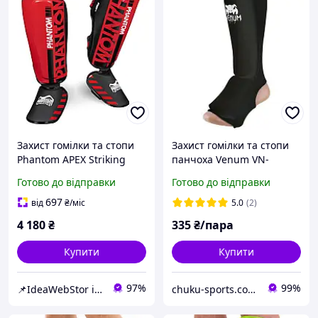
Захист гомілки та стопи
Захист гомілки та стопи
Phantom APEX Striking
панчоха Venum VN-
Red S/M
1025BK чорний (фути)
Готово до відправки
Готово до відправки
697
від
₴
/міс
5.0
(2)
4 180
₴
335
₴/пара
Купити
Купити
97%
99%
📌IdeaWebStor інтернет-магазин товарів для спорту
chuku-sports.com.ua