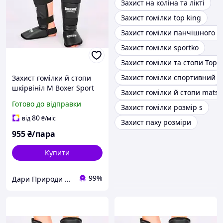
Захист на коліна та лікті
Захист гомілки top king
Захист гомілки панчішного т
Захист гомілки sportko
Захист гомілки та стопи Top 
Захист гомілки спортивний
Захист гомілки й стопи
шкірвініл M Boxer Sport
Захист гомілки й стопи matsa
Line
Готово до відправки
Захист гомілки розмір s
80
від
₴
/міс
Захист паху розміри
955
₴/пара
Купити
99%
Дари Природи ФОП Жуковський Т.А.