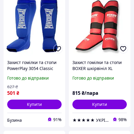
Захист гомілки та стопи
Захист гомілки та стопи
PowerPlay 3054 Classic
BOXER шкірвініл XL
Shin Сині S buzyna
червоний
Готово до відправки
Готово до відправки
627
₴
501
₴
815
₴/пара
Купити
Купити
91%
98%
Бузина
★★★★★ УКРІЗОЛ оптово-роздрібна компанія