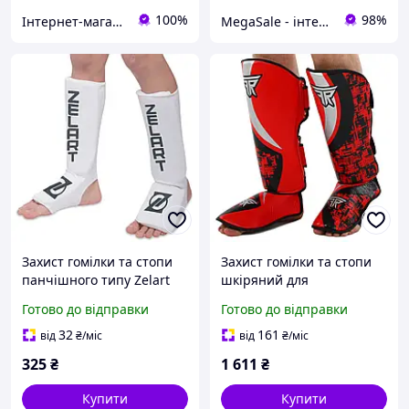
100%
98%
Інтернет-магазин LuckyBird
MegaSale - інтернет-супермаркет
Захист гомілки та стопи
Захист гомілки та стопи
панчішного типу Zelart
шкіряний для
0007 розмір S White
єдиноборств Zelart
Готово до відправки
Готово до відправки
Fistrage 4469 розмір S
Red-Black
32
161
від
₴
/міс
від
₴
/міс
325
₴
1 611
₴
Купити
Купити