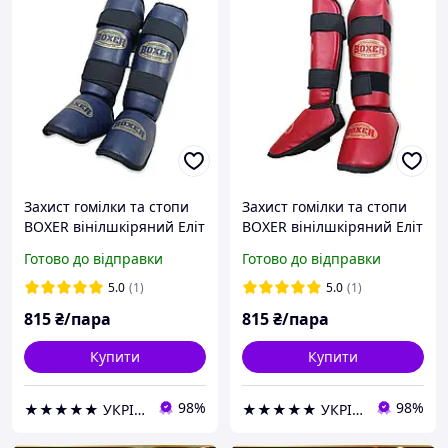
Захист гомілки та стопи
Захист гомілки та стопи
BOXER вінілшкіряний Еліт
BOXER вінілшкіряний Еліт
XL синій
XL червоний
Готово до відправки
Готово до відправки
5.0
(1)
5.0
(1)
815
₴/пара
815
₴/пара
Купити
Купити
98%
98%
★★★★★ УКРІЗОЛ оптово-роздрібна компанія
★★★★★ УКРІЗОЛ оптово-роздрібна компанія