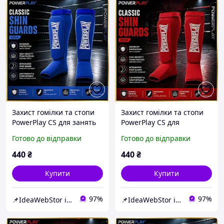
Захист гомілки та стопи
Захист гомілки та стопи
PowerPlay CS для занять
PowerPlay CS для
ММА бойовим самбо
єдиноборств червоні
Готово до відправки
Готово до відправки
кікбоксингом Сині розмір
розмір M
L
440
₴
440
₴
Купити
Купити
97%
97%
📌IdeaWebStor інтернет-магазин товарів для спорту
📌IdeaWebStor інтернет-магазин товарів для спорту