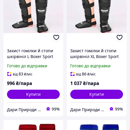
Захист гомілки й стопи
Захист гомілки й стопи
шкірвініл L Boxer Sport
шкірвініл XL Boxer Sport
Line
Line
Готово до відправки
Готово до відправки
83
86
від
₴
/міс
від
₴
/міс
996
₴/пара
1 037
₴/пара
Купити
Купити
99%
99%
Дари Природи ФОП Жуковський Т.А.
Дари Природи ФОП Жуковський Т.А.