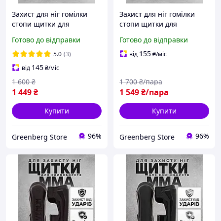
Захист для ніг гомілки
Захист для ніг гомілки
стопи щитки для
стопи щитки для
кікбоксингу фути на ноги
кікбоксингу фути на ноги
Готово до відправки
Готово до відправки
накладки тайського боксу
накладки тайського боксу
мма карате єдиноборств
мма карате єдиноборств
155
5.0
(3)
від
₴
/міс
защитка Venum М
защитка Venum L
145
від
₴
/міс
1 600
₴
1 700
₴/пара
1 449
₴
1 549
₴/пара
Купити
Купити
96%
96%
Greenberg Store
Greenberg Store