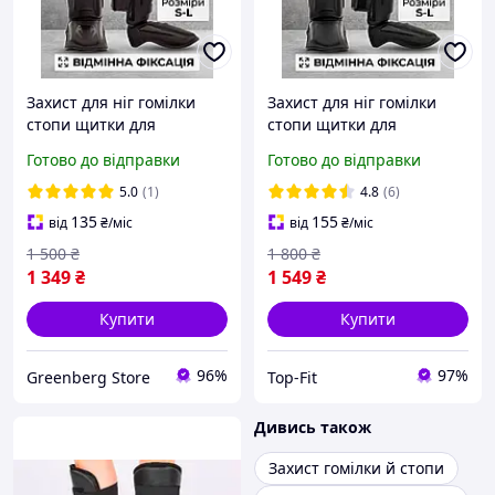
Захист для ніг гомілки
Захист для ніг гомілки
стопи щитки для
стопи щитки для
кікбоксингу фути на ноги
кікбоксингу фути на ноги
Готово до відправки
Готово до відправки
накладки тайського боксу
накладки для тайського
мма карате єдиноборств
боксу мма карате
5.0
(1)
4.8
(6)
защитка Venum S
єдиноборств защитка М
135
155
від
₴
/міс
від
₴
/міс
1 500
₴
1 800
₴
1 349
₴
1 549
₴
Купити
Купити
96%
97%
Greenberg Store
Top-Fit
Дивись також
Захист гомілки й стопи