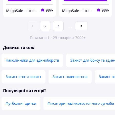
98%
98%
MegaSale - інтернет-супермаркет
MegaSale - інтернет-супермаркет
1
2
3
...
Показано 1 - 29 товарів з 7000+
Дивись також
Наколінники для єдиноборств
Захист для боксу та єди
Захист стопи захист
Захист голеностопа
Захист г
Популярні категорії
Футбольні щитки
Фіксатори гомілковостопного суглоба