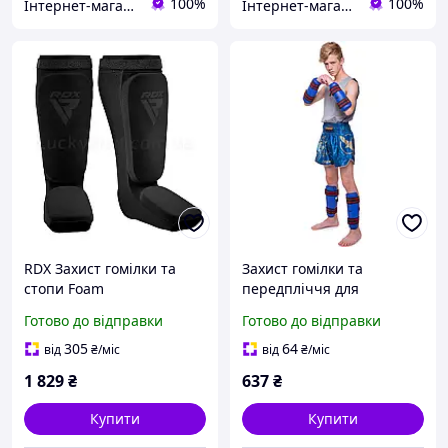
100%
100%
Інтернет-магазин LuckyBird
Інтернет-магазин LuckyBird
RDX Захист гомілки та
Захист гомілки та
стопи Foam
передпліччя для
тхеквондо WTF 4382
Готово до відправки
Готово до відправки
розмір M Blue
305
64
від
₴
/міс
від
₴
/міс
1 829
₴
637
₴
Купити
Купити