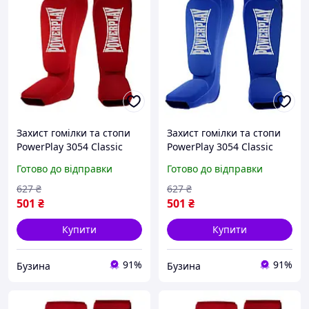
Захист гомілки та стопи
Захист гомілки та стопи
PowerPlay 3054 Classic
PowerPlay 3054 Classic
Shin Червоні S buzyna
Shin Сині L buzyna
Готово до відправки
Готово до відправки
627
₴
627
₴
501
₴
501
₴
Купити
Купити
91%
91%
Бузина
Бузина