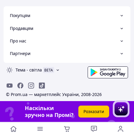
Покупцям
Продавцям
Про нас
Партнери
Тема
-
світла
BETA
© Prom.ua — маркетплейс України, 2008-2026
Наскільки
Розказати
зручно на Промі?