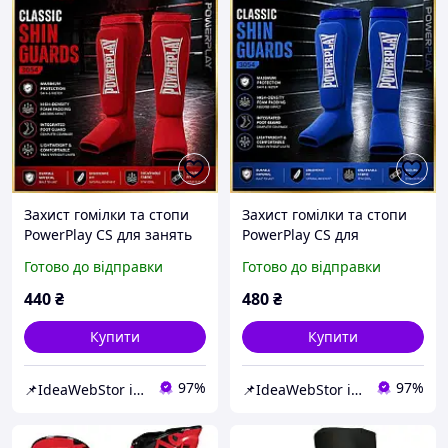
Захист гомілки та стопи
Захист гомілки та стопи
PowerPlay CS для занять
PowerPlay CS для
ММА бойовим самбо
єдиноборств Сині розмір
Готово до відправки
Готово до відправки
кікбоксингом червоні
M
розмір L
440
₴
480
₴
Купити
Купити
97%
97%
📌IdeaWebStor інтернет-магазин товарів для спорту
📌IdeaWebStor інтернет-магазин товарів для спорту