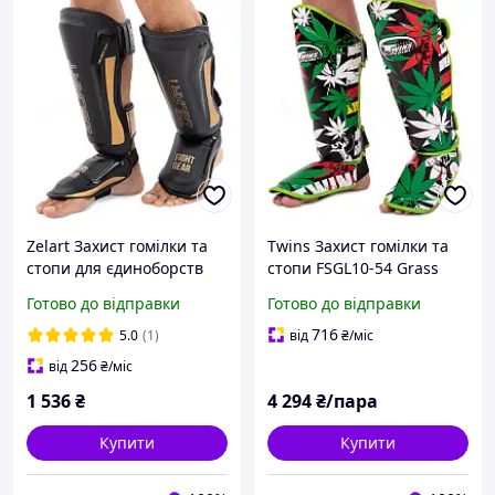
Zelart Захист гомілки та
Twins Захист гомілки та
стопи для єдиноборств
стопи FSGL10-54 Grass
BO-1209 Чорний/Золотий
Готово до відправки
Готово до відправки
716
5.0
(1)
від
₴
/міс
256
від
₴
/міс
1 536
₴
4 294
₴/пара
Купити
Купити