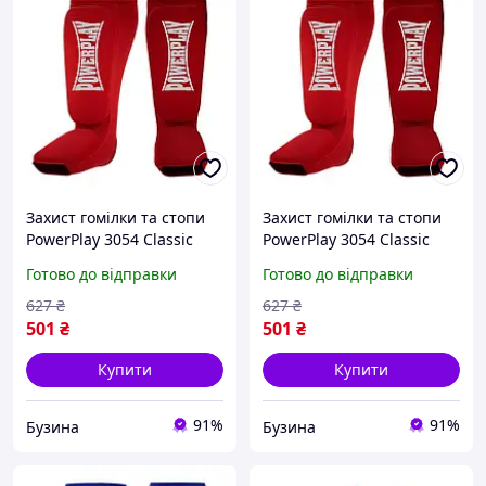
Захист гомілки та стопи
Захист гомілки та стопи
PowerPlay 3054 Classic
PowerPlay 3054 Classic
Shin Червоні M buzyna
Shin Червоні L buzyna
Готово до відправки
Готово до відправки
627
₴
627
₴
501
₴
501
₴
Купити
Купити
91%
91%
Бузина
Бузина