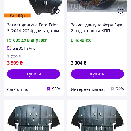
Захист двигуна Ford Edge
Захист двигуна Форд Едж
2 (2014-2024) двигун, крім
2 радіатори та КПП
2.7 EcoBoost; 3.5 Duratec
Готово до відправки
В наявності
Закриває КПП і ДВС
піддон картера.
351
від
₴
/міс
3 709
₴
3 509
₴
3 304
₴
Купити
Купити
93%
94%
Car-Tuning
Интернет магазин тюнинга Tuning-sklad