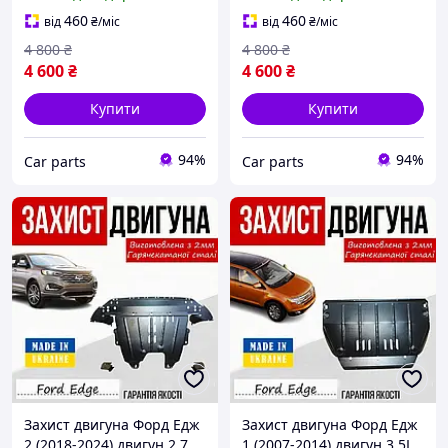
Закриває Радіатор, КПП и
Закриває Радіатор, КПП и
ДВС піддон картера.
ДВС піддон картера.
460
460
від
₴
/міс
від
₴
/міс
Матеріал - 2
Матеріал
4 800
₴
4 800
₴
4 600
₴
4 600
₴
Купити
Купити
94%
94%
Сar parts
Сar parts
Захист двигуна Форд Едж
Захист двигуна Форд Едж
2 (2018-2024) двигун 2.7
1 (2007-2014) двигун 3.5L,