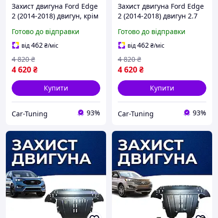
Захист двигуна Ford Edge
Захист двигуна Ford Edge
2 (2014-2018) двигун, крім
2 (2014-2018) двигун 2.7
2.7 EcoBoost; 3.5 Duratec
EcoBoost; 3.5 Duratec
Готово до відправки
Готово до відправки
Закриває Радіатор, КПП і
Закриває Радіатор, КПП і
ДВС піддон картера.
ДВС піддон картера.
462
462
від
₴
/міс
від
₴
/міс
4 820
₴
4 820
₴
4 620
₴
4 620
₴
Купити
Купити
93%
93%
Car-Tuning
Car-Tuning