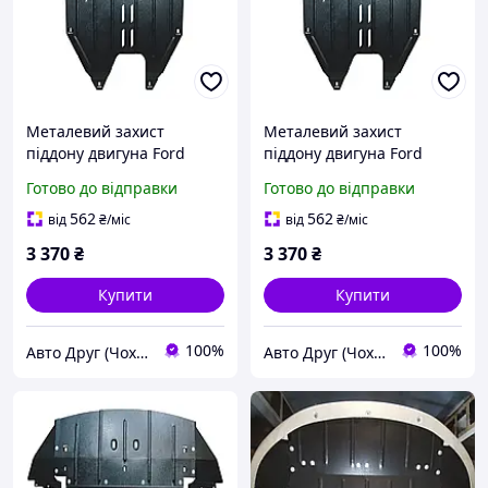
Металевий захист
Металевий захист
піддону двигуна Ford
піддону двигуна Ford
Edge 2 (2014-2024) крім
Edge 2 (2014-2024) 2.7
Готово до відправки
Готово до відправки
2.0 EcoBoost <AWD>; 2.7
EcoBoost; 3.5 Duratec
EcoBoost; 3.5 Duratec
двигун, КПП
562
562
від
₴
/міс
від
₴
/міс
двигун і КПП
3 370
₴
3 370
₴
Купити
Купити
100%
100%
Авто Друг (Чохли, захист картера, килими)
Авто Друг (Чохли, захист картера, килими)