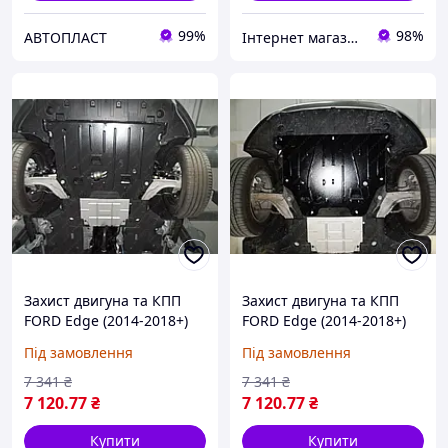
99%
98%
АВТОПЛАСТ
Інтернет магазин "AvtoSfera"
Захист двигуна та КПП
Захист двигуна та КПП
FORD Edge (2014-2018+)
FORD Edge (2014-2018+)
2,7; 3,5 USA
2,0 Ecoboost
Під замовлення
Під замовлення
7 341
₴
7 341
₴
7 120
.77
₴
7 120
.77
₴
Купити
Купити