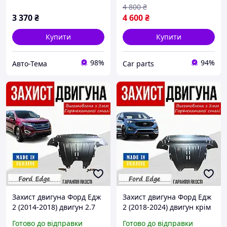
Матеріал
4 800
₴
3 370
₴
4 600
₴
Купити
Купити
98%
94%
Авто-Тема
Сar parts
Захист двигуна Форд Едж
Захист двигуна Форд Едж
2 (2014-2018) двигун 2.7
2 (2018-2024) двигун крім
EcoBoost; 3.5 Duratec
2.7 EcoBoost; 3.5 Duratec
Готово до відправки
Готово до відправки