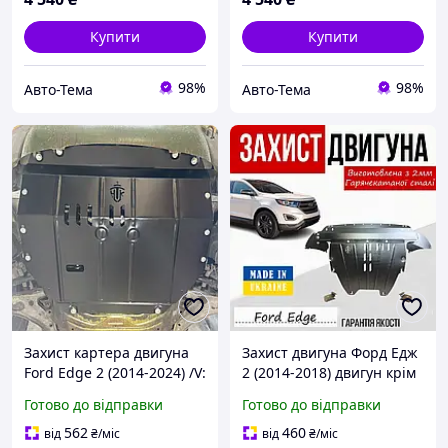
Купити
Купити
98%
98%
Авто-Тема
Авто-Тема
Захист картера двигуна
Захист двигуна Форд Едж
Ford Edge 2 (2014-2024) /V:
2 (2014-2018) двигун крім
2.7 EcoBoost; 3.5 Duratec/
2.7 EcoBoost; 3.5 Duratec
Готово до відправки
Готово до відправки
{двигун і КПП}
Закриває Радіатор, КПП и
ДВС піддон картера.
562
460
від
₴
/міс
від
₴
/міс