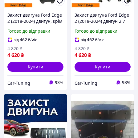
Захист двигуна Ford Edge
Захист двигуна Ford Edge
2 (2018-2024) двигун, крім
2 (2018-2024) двигун 2.7
2.7 EcoBoost; 3.5 Duratec
EcoBoost; 3.5 Duratec
Готово до відправки
Готово до відправки
Закриває Радіатор, КПП і
Закриває Радіатор, КПП і
ДВС піддон картера.
ДВС піддон картера.
462
462
від
₴
/міс
від
₴
/міс
4 820
₴
4 820
₴
4 620
₴
4 620
₴
Купити
Купити
93%
93%
Car-Tuning
Car-Tuning