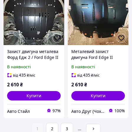
Захист двигуна металева
Металевий захист
Форд Едж 2 / Ford Edge II
двигуна Ford Edge II
(2014-2024) /Європа/ /V:
(2014-2024) Форд Едж 2 /V:
В наявності
В наявності
2.0L/ {двигун і КПП} Titan
2.0L/ двигун і КПП
435
435
від
₴
/міс
від
₴
/міс
2 610
₴
2 610
₴
Купити
Купити
97%
100%
Авто Стайл
Авто Друг (Чохли, захист картера, килими)
1
2
3
...