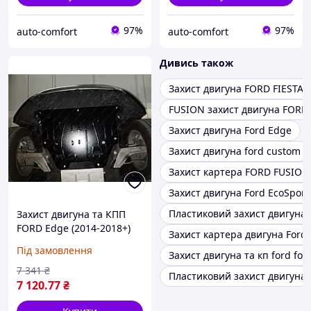
97%
97%
auto-comfort
auto-comfort
Дивись також
Захист двигуна FORD FIESTA
FUSION захист двигуна FORD
Захист двигуна Ford Edge
Захист двигуна ford custom
Захист картера FORD FUSION
Захист двигуна Ford EcoSport
Пластиковий захист двигуна 
Захист двигуна та КПП
FORD Edge (2014-2018+)
Захист картера двигуна Ford
2,0 D
Під замовлення
Захист двигуна та кп ford foc
7 341
₴
Пластиковий захист двигуна f
7 120
.77
₴