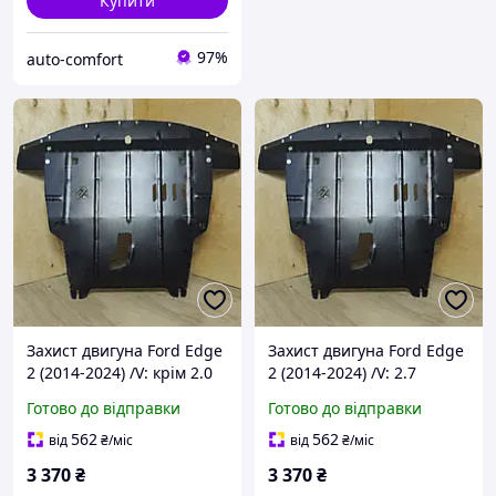
Купити
97%
auto-comfort
Захист двигуна Ford Edge
Захист двигуна Ford Edge
2 (2014-2024) /V: крім 2.0
2 (2014-2024) /V: 2.7
EcoBoost <AWD>; 2.7
EcoBoost; 3.5 Duratec/
Готово до відправки
Готово до відправки
EcoBoost; 3.5 Duratec/
{двигун і КПП}
{двигун і КПП}
562
562
від
₴
/міс
від
₴
/міс
3 370
₴
3 370
₴