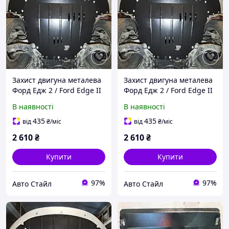
Захист двигуна металева
Захист двигуна металева
Форд Едж 2 / Ford Edge II
Форд Едж 2 / Ford Edge II
(2014-2024) /Америка/ /V:
(2014-2024) /Америка/ /V:
В наявності
В наявності
2.7L/ {двигун і КПП} Titan
3.5L/ {двигун і КПП} Titan
435
435
від
₴
/міс
від
₴
/міс
2 610
₴
2 610
₴
Купити
Купити
97%
97%
Авто Стайл
Авто Стайл