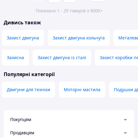
Показано 1 - 29 товарів з 9000+
Дивись також
Захист двигуна
Захист двигуна кольчуга
Металеви
Захисна
Захист двигуна із сталі
Захист коробки п
Популярні категорії
Двигуни для техніки
Моторні мастила
Подушки д
Покупцям
Продавцям