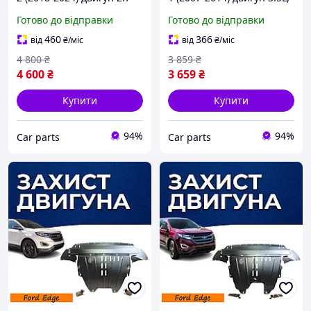
EcoBoost; 3.5 Duratec
3.7L Закриває КПП и ДВС
Готово до відправки
Готово до відправки
Закриває Радіатор, КПП и
піддон картера. Матеріал
ДВС піддон картера.
- 2 мм гарячекатана
460
366
від
₴
/міс
від
₴
/міс
Матеріал - 2
сталь.
4 800
₴
3 859
₴
4 600
₴
3 659
₴
Купити
Купити
94%
94%
Сar parts
Сar parts