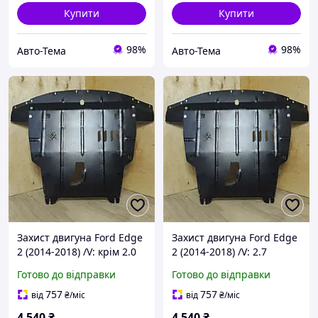
Купити
Купити
98%
98%
Авто-Тема
Авто-Тема
Захист двигуна Ford Edge
Захист двигуна Ford Edge
2 (2014-2018) /V: крім 2.0
2 (2014-2018) /V: 2.7
EcoBoost <AWD>; 2.7
EcoBoost; 3.5 Duratec/
Готово до відправки
Готово до відправки
EcoBoost; 3.5 Duratec/
{радіатор, двигун і КПП}
{радіатор, двигун і КПП}
757
757
від
₴
/міс
від
₴
/міс
4 540
₴
4 540
₴