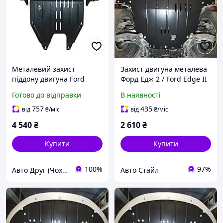
Металевий захист
Захист двигуна металева
піддону двигуна Ford
Форд Едж 2 / Ford Edge II
Edge 2 (2014-2018) 2.7
(2014-2024) /Америка/ /V:
Готово до відправки
В наявності
EcoBoost; 3.5 Duratec
2.0L/ {двигун і КПП} Titan
радіатор, двигун і КПП
757
435
від
₴
/міс
від
₴
/міс
4 540
₴
2 610
₴
Купити
Купити
100%
97%
Авто Друг (Чохли, захист картера, килими)
Авто Стайл