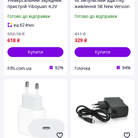
Універсальний зарядний
VE Імпульсний адаптер
пристрій Yiboyuan 4.2V
живлення 5В New Version
0.15A 220V 1* USB вихід
1А 5Вт штекер 5.5*2.5 мм
Готово до відправки
Готово до відправки
Black Box
для електроніки білий
зарядний N6W_VER
62
від
₴
/міс
692
.16
₴
411
₴
618
₴
329
₴
Купити
Купити
92%
94%
Fifti.com.ua
Гілочка