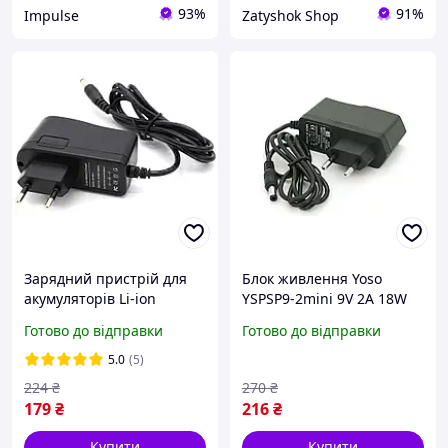
93%
91%
Impulse
Zatyshok Shop
Зарядний пристрій для
Блок живлення Yoso
акумуляторів Li-ion
YSPSP9-2mini 9V 2A 18W
8.4V1A,BOX picnic
імпульсний мережевий
Готово до відправки
Готово до відправки
адаптер зарядний
пристрій конектор garage
5.0
(5)
224
₴
270
₴
179
₴
216
₴
Купити
Купити