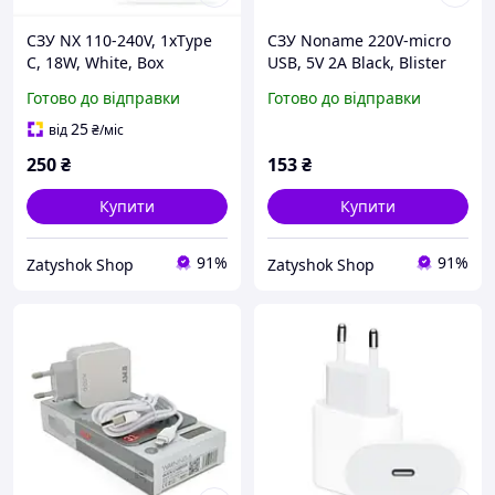
СЗУ NX 110-240V, 1xType
СЗУ Noname 220V-micro
C, 18W, White, Box
USB, 5V 2A Black, Blister
Готово до відправки
Готово до відправки
25
від
₴
/міс
250
₴
153
₴
Купити
Купити
91%
91%
Zatyshok Shop
Zatyshok Shop