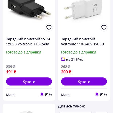
Зарядний пристрій 5V 2A
Зарядний пристрій
1xUSB Voltronic 110-240V
Voltronic 110-240V 1xUSB
чорний у блок-блістері
5V 2A білий блістер-
Готово до відправки
Готово до відправки
коробка pelican
21
від
₴
/міс
239
₴
262
₴
191
₴
209
₴
Купити
Купити
91%
91%
Mars
Mars
Дивись також