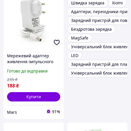
Швидка зарядка
Xiomi
Адаптери, перехідники прик
Зарядний пристрій для пове
Бездротова зарядка
MagSafe
Універсальний блок живлен
LED
Мережевий адаптер
живлення імпульсного
Зарядний пристрій для пла
типу 12в 05а 6вт штекер
Готово до відправки
Універсальний блок живленн
5.5 2.5 довжина 12м q50
white
235
₴
188
₴
Купити
91%
Mars