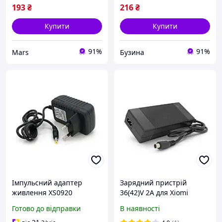
buzyna
193
₴
216
₴
Купити
Купити
91%
91%
Mars
Бузина
Імпульсний адаптер
Зарядний пристрій
живлення XS0920
36(42)V 2A для Xiomi
ефективний адаптер 9В
M365, OEM
Готово до відправки
В наявності
2А потужність 18Вт