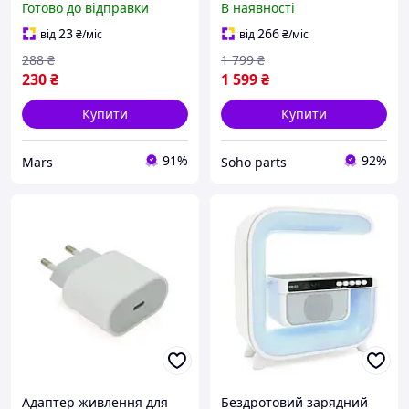
Готово до відправки
В наявності
3А потужність 27Вт
штекер 2.5/0.7
23
266
від
₴
/міс
від
₴
/міс
288
₴
1 799
₴
230
₴
1 599
₴
Купити
Купити
91%
92%
Mars
Soho parts
Адаптер живлення для
Бездротовий зарядний