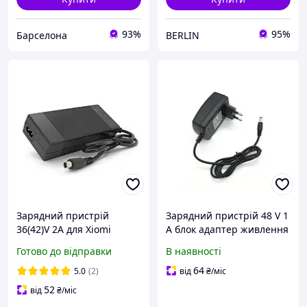
93%
95%
Барселона
BERLIN
Зарядний пристрій
Зарядний пристрій 48 V 1
36(42)V 2A для Xiomi
A блок адаптер живлення
M365, OEM
YM-4810 5.5 * 2.5 mm
Готово до відправки
В наявності
64
5.0
(2)
від
₴
/міс
52
від
₴
/міс