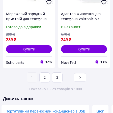
Мережевий зарядний
Адаптер живлення для
пристрій для телефона
телефона Voltronic NX
Voltronic YT-KMY-A303-M
110-240V 18W White (NX-
Готово до відправки
В наявності
White with Iphone Usb
1xType C-Bx)
Cable
399
₴
670
₴
289
₴
249
₴
Купити
Купити
92%
93%
Soho parts
NovaTech
1
2
3
...
Показано 1 - 29 товарів з 1000+
Дивись також
Портативний переносний кондиціонер з USB
Liion