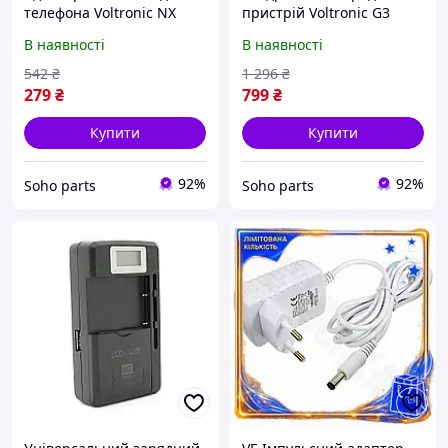
телефона Voltronic NX
пристрій Voltronic G3
110-240V 20W White
Bluetooth колонка, світло
В наявності
В наявності
(YT29022)
RGB
542
₴
1 296
₴
279
₴
799
₴
Купити
Купити
92%
92%
Soho parts
Soho parts