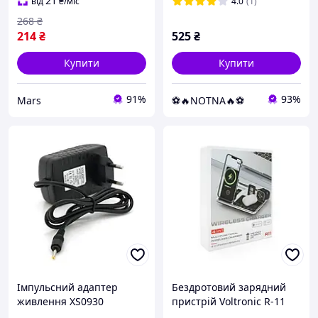
штекер 4.0/1.7
21
від
₴
/міс
4.0
(1)
268
₴
214
₴
525
₴
Купити
Купити
91%
93%
Mars
⚽️🔥NOTNA🔥⚽️
Імпульсний адаптер
Бездротовий зарядний
живлення XS0930
пристрій Voltronic R-11
ефективний адаптер 9В
4в1 Black Silver