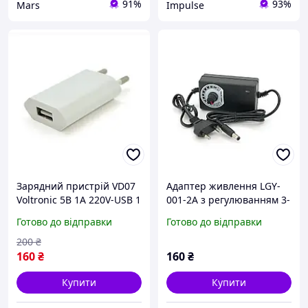
91%
93%
Mars
Impulse
Зарядний пристрій VD07
Адаптер живлення LGY-
Voltronic 5В 1А 220V-USB 1
001-2A з регулюванням 3-
порт захист від
12V 2A, штекер 5,5*2,5,
Готово до відправки
Готово до відправки
перевантаження buzyna
LED - індикація
200
₴
160
₴
160
₴
Купити
Купити