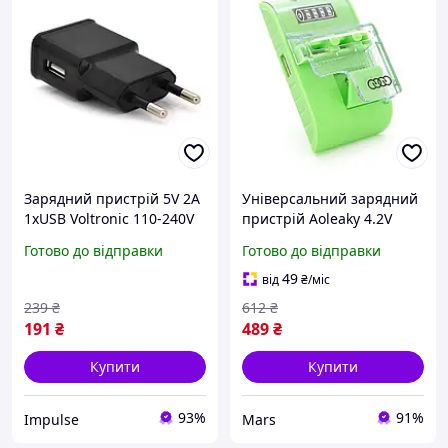
Зарядний пристрій 5V 2A
Універсальний зарядний
1xUSB Voltronic 110-240V
пристрій Aoleaky 4.2V
чорний у блок-блістері
0.5A 220V автоматичний
Готово до відправки
Готово до відправки
buzyna
компактний для
мобільних пристроїв
49
від
₴
/міс
pelican
239
₴
612
₴
191
₴
489
₴
Купити
Купити
93%
91%
Impulse
Mars