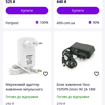
525
₴
640
₴
Купити
Купити
100%
90%
Fortpost
A99.com.ua
Мережевий адаптер
Блок живлення Yoso
живлення імпульсного
YSPSP9-2mini 9V 2A 18W
типу 12в 06а 7.2вт
імпульсний мережевий
Готово до відправки
Готово до відправки
штекер 5.5 2.5 довжина
адаптер зарядний
1м q50 white
пристрій конектор
242
₴
270
₴