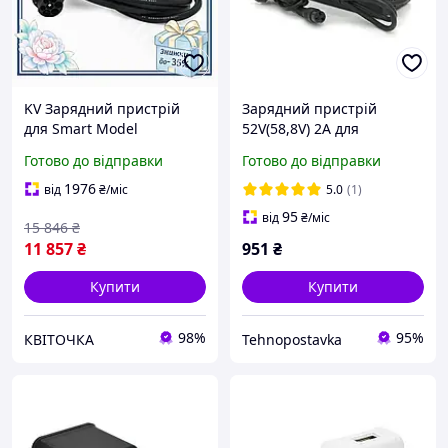
KV Зарядний пристрій
Зарядний пристрій
для Smart Model
52V(58,8V) 2A для
електромобіля 220V 32A з
електросамокату, Box
Готово до відправки
Готово до відправки
кабелем 5м захистом IP67
(160x70x45 mm), новий,
для швидкого за 99/KVI
Китай
1976
від
₴
/міс
5.0
(1)
95
від
₴
/міс
15 846
₴
11 857
₴
951
₴
Купити
Купити
98%
95%
КВІТОЧКА
Tehnopostavka