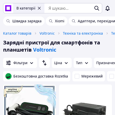
В категорії
Швидка зарядка
Xiomi
Адаптери, перехідн
Каталог товарів
Voltronic
Техніка та електроніка
Т
Зарядні пристрої для смартфонів та
планшетів
Voltronic
Фільтри
Ціна
Тип
Призначе
Безкоштовна доставка Rozetka
Мережевий