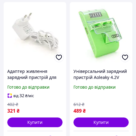
Адаптер живлення
Універсальний зарядний
зарядний пристрій для
пристрій Aoleaky 4.2V
планшета GA-1201000V
0.5A 220V автоматичний
Готово до відправки
Готово до відправки
12V1A штекер 5,5*2,5,
компактний для
білий lamp
мобільних пристроїв
32
від
₴
/міс
impulse
402
₴
612
₴
321
₴
489
₴
Купити
Купити