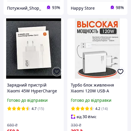
93%
98%
Потужний_Shop_
Happy Store
Зарядний пристрій
Турбо блок живлення
Xiaomi 45W HyperCharge
Xiaomi 120W USB-A
Combo (USB-A to Type-c)
адаптер для телефону
Готово до відправки
Готово до відправки
4.7
(15)
4.2
(14)
30
від
₴
/міс
680
₴
330
₴