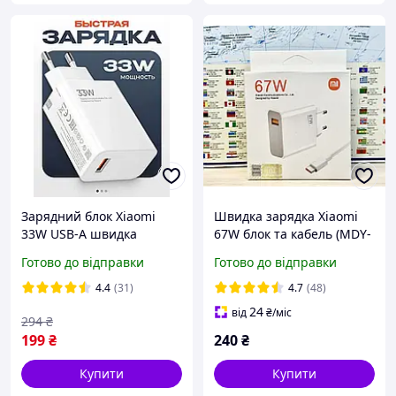
Зарядний блок Xiaomi
Швидка зарядка Xiaomi
33W USB-A швидка
67W блок та кабель (MDY-
зарядка для смартфонів і
12-EZI). Кабель USB/Type
Готово до відправки
Готово до відправки
планшетів
C 6A. Mi Turbo Charge
4.4
(31)
4.7
(48)
24
від
₴
/міс
294
₴
199
₴
240
₴
Купити
Купити