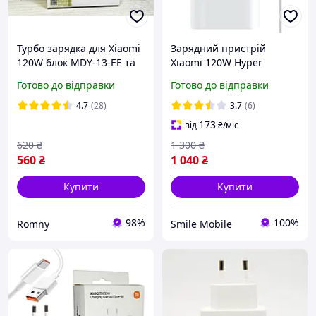
Турбо зарядка для Xiaomi
Зарядний пристрій
120W блок MDY-13-EE та
Xiaomi 120W Hyper
кабель 6A
Charge Combo (Type-A) EU
Готово до відправки
Готово до відправки
+ кабель USB-C
4.7
(28)
3.7
(6)
173
від
₴
/міс
620
₴
1 300
₴
560
₴
1 040
₴
Купити
Купити
98%
100%
Romny
Smile Mobile