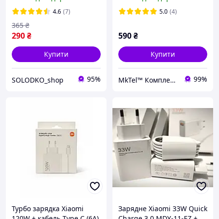
блочок для заряджання
Оригинал (470400000D1D)
телефона 67 W TIP
4.6
(7)
5.0
(4)
365
₴
290
₴
590
₴
Купити
Купити
95%
99%
SOLODKO_shop
MkTel™ Комплектуючі для мобільних телефонів
Турбо зарядка Xiaomi
Зарядне Xiaomi 33W Quick
120W + кабель Type C (6A).
Charge 3.0 MDY-11-EZ +