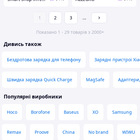
1
2
3
...
Показано 1 - 29 товарів з 2000+
Дивись також
Бездротова зарядка для телефону
Зарядні пристрої Xi
Швидка зарядка Quick Charge
MagSafe
Адаптери,
Популярні виробники
Hoco
Borofone
Baseus
XO
Samsung
Remax
Proove
China
No brand
WIWU