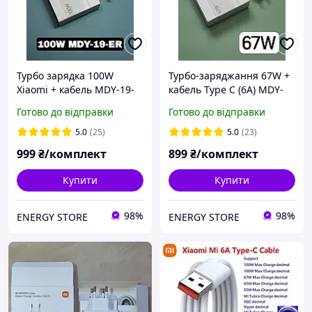
Турбо зарядка 100W
Турбо-заряджання 67W +
Xiaomi + кабель MDY-19-
кабель Type C (6A) MDY-
ER
12-EH. Швидка, Оригінал!
Готово до відправки
Готово до відправки
5.0
(25)
5.0
(23)
999
₴/комплект
899
₴/комплект
Купити
Купити
98%
98%
ENERGY STORE
ENERGY STORE