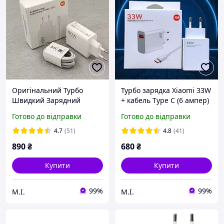
Оригінальний Турбо
Турбо зарядка Xiaomi 33W
Швидкий Зарядний
+ кабель Type C (6 ампер)
Пристрій для Xiaomi 90W
MDY-11-EZ. Mi Turbo
Готово до відправки
Готово до відправки
Блок + кабель Type C
charge QC4, Оригінал!
4.7
(51)
4.8
(41)
890
₴
680
₴
Купити
Купити
99%
99%
М.І.
М.І.