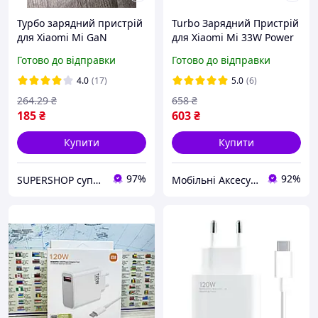
Турбо зарядний пристрій
Turbo Зарядний Пристрій
для Xiaomi Mi GaN
для Xiaomi Mi 33W Power
Charger 120W Max +
Adapter + Кабель Type C
Готово до відправки
Готово до відправки
Кабель Type C- Type C
(MDY-11-EZ)
(MDY-K70 Pro)
4.0
(17)
5.0
(6)
264
.29
₴
658
₴
185
₴
603
₴
Купити
Купити
97%
92%
SUPERSHOP супер ціни, супер вибір, супер покупки!
Мобільні Аксесуари та Електроніка