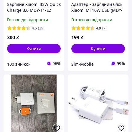
Зарядне Xiaomi 33W Quick
Адаптер - зарядний блок
Charge 3.0 MDY-11-EZ
Xiaomi Mi 10W USB (MDY-
09-EW) EU вилка (без
Готово до відправки
Готово до відправки
упаковки)
4.6
(29)
4.9
(7)
300
₴
199
₴
Купити
Купити
96%
99%
100 знижок
Sim-Mobile