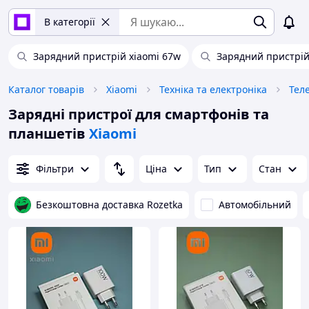
В категорії
Зарядний пристрій xiaomi 67w
Зарядний пристрій
Каталог товарів
Xiaomi
Техніка та електроніка
Тел
Зарядні пристрої для смартфонів та
планшетів
Xiaomi
Фільтри
Ціна
Тип
Стан
Безкоштовна доставка Rozetka
Автомобільний