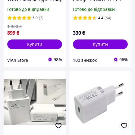
Супер швидка, кабель
USB кабель
Готово до відправки
Готово до відправки
100см
5.0
(7)
4.4
(54)
1 300
₴
899
₴
330
₴
Купити
Купити
98%
96%
ViAn Store
100 знижок