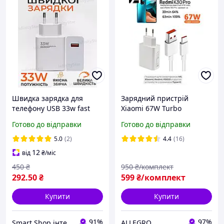
Швидка зарядка для
Зарядний пристрій
телефону USB 33w fast
Xiaomi 67W Turbo
charge мережевий
заряджання + кабель
Готово до відправки
Готово до відправки
зарядний пристрій 33 вт
Type-C 6A Оригінал
СЗУ адаптер блок
5.0
(2)
4.4
(16)
живлення юсб для xiaomi
12
від
₴
/міс
samsung
450
₴
950
₴/комплект
292
.50
₴
599
₴/комплект
Купити
Купити
91%
97%
Smart Shop інтернет-магазин корисних товарів
ALLEGRO