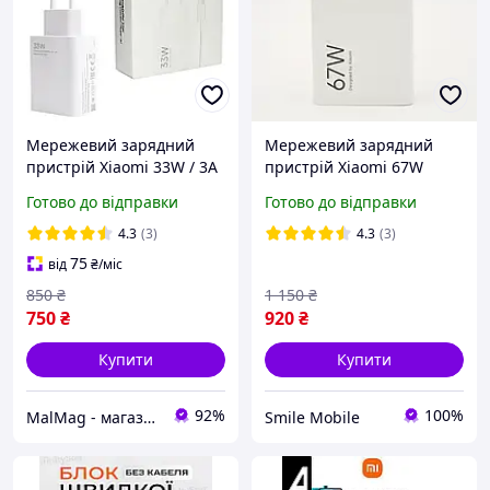
Мережевий зарядний
Мережевий зарядний
пристрій Xiaomi 33W / 3A
пристрій Xiaomi 67W
USB швидка зарядка Mi
Power Adapter White
Готово до відправки
Готово до відправки
Turbo Charge та QC4.0 +
(BHR6035EU) Original
кабель Type-C White
(тех.пакет)
4.3
(3)
4.3
(3)
75
від
₴
/міс
850
₴
1 150
₴
750
₴
920
₴
Купити
Купити
92%
100%
MalMag - магазин розумної техніки та мобільних запчастин (без вихідних 8:00 - 22:00)
Smile Mobile