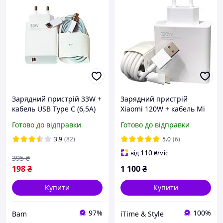
Зарядний пристрій 33W +
Зарядний пристрій
кабель USB Type C (6,5A)
Xiaomi 120W + кабель Mi
Qualcomm QC3.0, QC4.0
Turbo Type-C, турбо
Готово до відправки
Готово до відправки
АВS пластик Білий pix
зарядка
3.9
(82)
5.0
(6)
110
від
₴
/міс
395
₴
198
₴
1 100
₴
Купити
Купити
97%
100%
Bam
iTime & Style