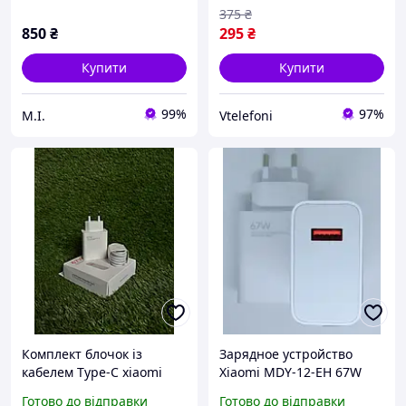
375
₴
850
₴
295
₴
Купити
Купити
99%
97%
М.І.
Vtelefoni
Комплект блочок із
Зарядное устройство
кабелем Type-C xiaomi
Xiaomi MDY-12-EH 67W
швидке заряджання,
Quick Charge 3.0 белое
Готово до відправки
Готово до відправки