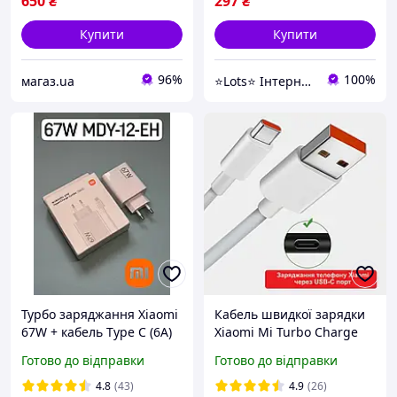
650
₴
297
₴
Купити
Купити
96%
100%
магаз.ua
⭐️Lots⭐️ Інтернет магазин
Турбо заряджання Xiaomi
Кабель швидкої зарядки
67W + кабель Type C (6A)
Xiaomi Mi Turbo Charge
MDY-12-EH, Швидкий
67W білий 1.5 метра Type-
Готово до відправки
Готово до відправки
Оригінал!
C для смартфонів і
планшетів
4.8
(43)
4.9
(26)