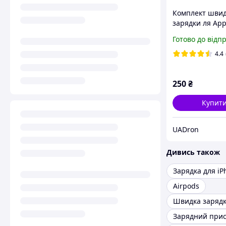
Комплект швид
зарядки ля App
iPhone / iPad,
Готово до відп
пристрій 20W 
Power Adapter 
4.4
250
₴
Купит
UADron
Дивись також
Зарядка для iP
Airpods
Швидка заряд