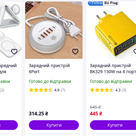
арядний
Зарядний пристрій
Зарядний пристрій
для
6Port
BK329 150W на 8 порт
iWatch з
2xPD+QC3.0+нічник, 50
(4 USB + 4 Type-C) з P
равки
Готово до відправки
Готово до відправки
арядки
W, white
для iPhone, Samsung,
Xiaomi
(2)
4.9
(7)
4.3
(3)
645
₴
314
.25
₴
445
₴
и
Купити
Купити