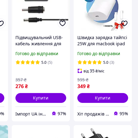
Підвищувальний USB-
Швидка зарядка тайпсі
кабель живлення для
25W для macbook ipad
роутера з 5V до 9V/12V
android iphone 15 16
Готово до відправки
Готово до відправки
з перемикачем DC
Pro Max Plus Mini
5.5x2.1мм
адаптер + кабель Type
5.0
(5)
5.0
(3)
C
35
від
₴
/міс
357
₴
595
₴
276
₴
349
₴
Купити
Купити
0%
97%
95%
Імпорт UA інтернет магазин
Хіт продажів ONC