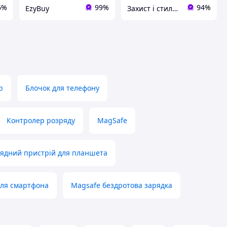
6%
99%
94%
EzyBuy
Захист і стиль — в одному магазині
b
Блочок для телефону
Контролер розряду
MagSafe
ядний пристрій для планшета
ля смартфона
Magsafe бездротова зарядка