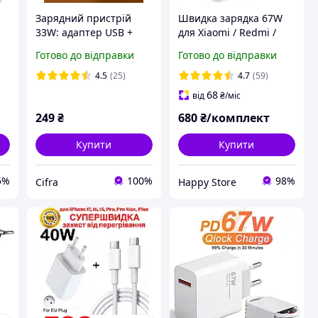
Зарядний пристрій
Швидка зарядка 67W
33W: адаптер USB +
для Xiaomi / Redmi /
кабель Type-C
Poco (Mi Turbo Charge)
Готово до відправки
Готово до відправки
+ Кабель Type-C 2м
4.5
(25)
4.7
(59)
68
від
₴
/міс
249
₴
680
₴/комплект
Купити
Купити
5%
100%
98%
Cifra
Happy Store