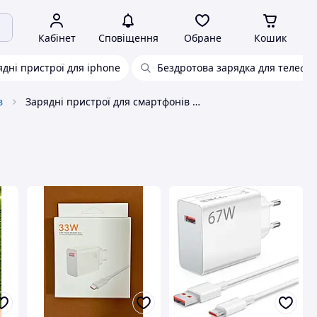
Кабінет
Сповіщення
Обране
Кошик
ядні пристрої для iphone
Бездротова зарядка для телефо
в
Зарядні пристрої для смартфонів та планшетів Без бренду