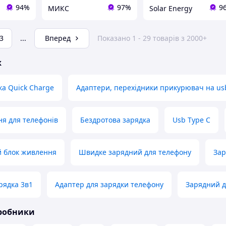
94%
97%
9
МИКС
Solar Energy
3
...
Вперед
Показано 1 - 29 товарів з 2000+
ж
а Quick Charge
Адаптери, перехідники прикурювач на us
я для телефонів
Бездротова зарядка
Usb Type C
й блок живлення
Швидке зарядний для телефону
Зар
рядка 3в1
Адаптер для зарядки телефону
Зарядний д
иробники