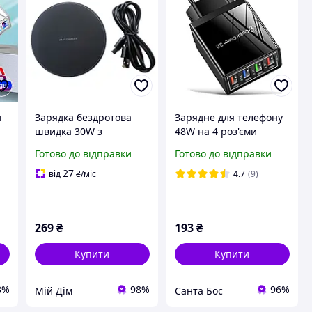
й
Зарядка бездротова
Зарядне для телефону
швидка 30W з
48W на 4 роз'єми
підсвіткою чорна
Зарядки-блочки
Готово до відправки
Готово до відправки
о
Зарядний для андроїд
iPhoneЗарядний
27
від
₴
/міс
4.7
(9)
пристрій для
планшетів
269
₴
193
₴
Купити
Купити
8%
98%
96%
Мій Дім
Санта Бос