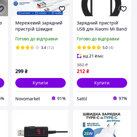
з
Мережевий зарядний
Зарядний пристрій
пристрій Швидке
USB для Xiaomi Mi Band
заряджання 67W
8 9 10 чорний кабель
Готово до відправки
Готово до відправки
зарядний пристрій +
для заряджання
USB-кабель Type-C/
фітнес-браслета
3.4
(12)
5.0
(4)
адаптер для Xiaomi,
21
від
₴
/міс
Samsung
382
₴
299
₴
212
₴
Купити
Купити
6%
91%
97%
Novomarket
Sattil