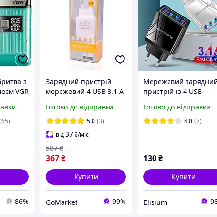
бритва з
Зарядний пристрій
Мережевий зарядни
леєм VGR
мережевий 4 USB 3.1 A
пристрій із 4 USB-
 /
110-240 В біле Soft-
портами та
равки
Готово до відправки
Готово до відправки
 шейвер
touch KeKe-F6C
підтримкою швидког
заряджання, 3.1 А
(65)
5.0
(3)
4.0
(7)
37
від
₴
/міс
587
₴
367
₴
130
₴
и
Купити
Купити
86%
99%
9
GoMarket
Elisium