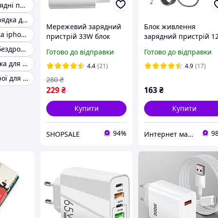
Бездротові зарядні пристрої для iphone
Бездротова зарядка для телефону
Мережевий зарядний
Блок живлення
Швидка зарядка iphone
пристрій 33W блок
зарядний пристрій 1
живлення + USB-кабель
3A 5.5*2.5mm
Автомобільна бездротова зарядка
Готово до відправки
Готово до відправки
Type-C швидке
Потужна зарядка для телефону
заряджання GIF
4.4
(21)
4.9
(17)
Зарядні пристрої для Apple Watch
280
₴
229
₴
163
₴
Купити
Купити
94%
9
SHOPSALE
Интернет магазин baksic с аукро