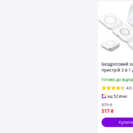
Бездротовий з
пристрій 3 в 1 
iPhone AirPods 
Готово до відп
індикатором з
та складною
4.5
підставкою
52
від
₴
/міс
879
₴
517
₴
Купит