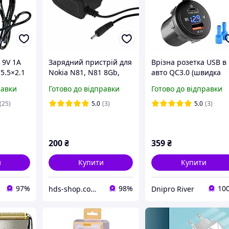
 9V 1A
Зарядний пристрій для
Врізна розетка USB в
5.5×2.1
Nokia N81, N81 8Gb,
авто QC3.0 (швидка
адається
N810, N82, N90., N91,
зарядка) + PD Type-C
равки
Готово до відправки
Готово до відправки
Тонкий штекер
12-24v з вольтметром
(25)
5.0
(3)
5.0
(3)
200
₴
359
₴
и
Купити
Купити
97%
98%
10
hds-shop.com.ua
Dnipro River