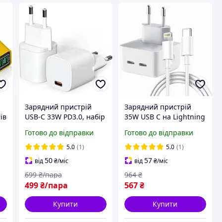
Зарядний пристрій
Зарядний пристрій
ів
USB-C 33W PD3.0, набір
35W USB C на Lightning
D
2 шт, блок живлення
для iPhone та iPad
Готово до відправки
Готово до відправки
для швидкої зарядки
швидка зарядка і
телефону, адаптер у
синхронізація 1 метр
5.0
(1)
5.0
(1)
розетку SURNICE
50
57
від
₴
/міс
від
₴
/міс
699
₴/пара
964
₴
499
₴/пара
567
₴
Купити
Купити