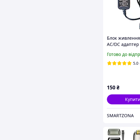
Блок живлення
AC/DC адаптер 
мм UK вилка (н
Готово до відп
перехідник)
5.0
150
₴
Купит
SMARTZONA