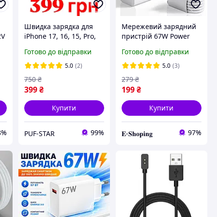
Швидка зарядка для
Мережевий зарядний
2V
iPhone 17, 16, 15, Pro,
пристрій 67W Power
Pro Max, Plus, 40Вт
Adapter AR-9167 White
Готово до відправки
Готово до відправки
+ кабель USB Type-C
5.0
(2)
5.0
(3)
750
₴
279
₴
399
₴
199
₴
Купити
Купити
8%
99%
97%
PUF-STAR
𝐄-𝐒𝐡𝐨𝐩𝐢𝐧𝐠