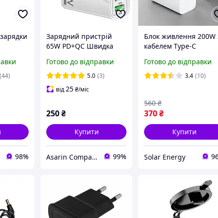
 зарядки
Зарядний пристрій
Блок живлення 200W 
65W PD+QC Швидка
кабелем Type-C
Power
зарядка для
універсальна швидка
равки
Готово до відправки
Готово до відправки
 Charge
смартфонів, планшетів
зарядка 2в1 для
та ноутбуків білий
смартфона
(44)
5.0
(3)
3.4
(10)
25
від
₴
/міс
560
₴
250
₴
370
₴
и
Купити
Купити
98%
99%
9
Asarin Company
Solar Energy