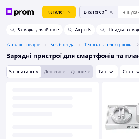
Каталог
В категорії
Зарядка для iPhone
Airpods
Швидка заряд
Каталог товарів
Без бренда
Техніка та електроніка
Зарядні пристрої для смартфонів та пла
За рейтингом
Дешевше
Дорожче
Тип
Стан