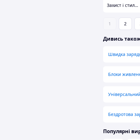
Захист і стиль — в одному магазині
1
2
Дивись тако
Швидка зарядк
Блоки живленн
Універсальни
Бездротова за
Популярні в