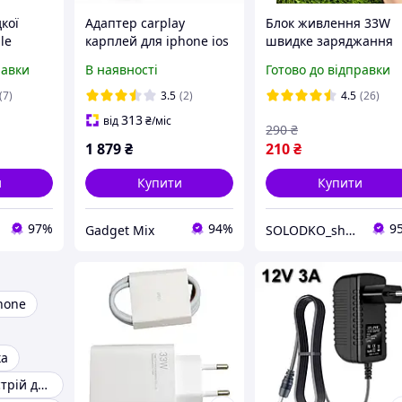
кої
Адаптер carplay
Блок живлення 33W
le
карплей для iphone ios
швидке заряджання
 Зарядний
10 плюс сумісність авто
для телефона айфон,
равки
В наявності
Готово до відправки
USB-C
2016 року usb
андроїд USB
(Type-C)
провідний
(7)
3.5
(2)
4.5
(26)
бездротовий плеєр
313
від
₴
/міс
290
₴
1 879
₴
210
₴
и
Купити
Купити
97%
94%
9
Gadget Mix
SOLODKO_shop
hone
ка
Зарядний пристрій до телефону