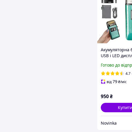
Акумуляторна 
USB і LED дисп
V-357 Бірюзова
Готово до відп
Електробритва
/ Сіткова
4.7
електробритва
79
від
₴
/міс
950
₴
Купит
Novinka