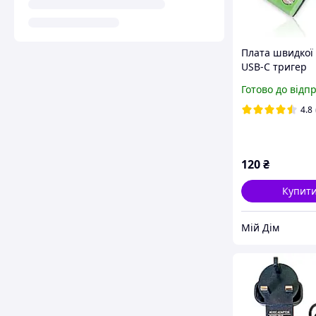
Плата швидкої
USB-C тригер
5/9/12/15/20V 
Готово до відп
Delivery/Quick
4.8
120
₴
Купит
Мій Дім