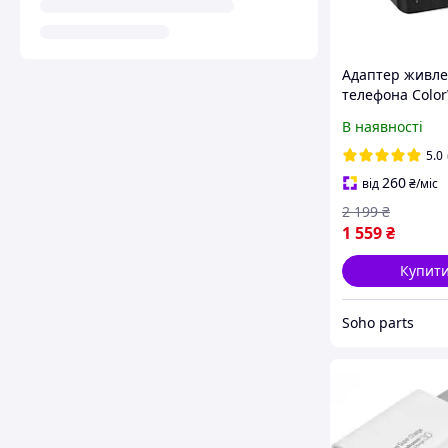
Адаптер живле
телефона Colo
Power Delivery
В наявності
(CW-CHS041PD-
Black 100W
5.0
260
від
₴
/міс
2 199
₴
1 559
₴
Купит
Soho parts