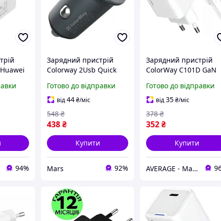
трій
Зарядний пристрій
Зарядний пристрій
 Huawei
Colorway 2Usb Quick
ColorWay C101D GaN
uick
Charge 3.0 newyork
Mini 20W PD PPS USB 
равки
Готово до відправки
Готово до відправки
20W
з кабелем USB C
Lightning white pelic
44
35
від
₴
/міс
від
₴
/міс
548
₴
378
₴
438
₴
352
₴
и
Купити
Купити
94%
92%
9
Mars
AVERAGE - Магазин Без предоплати