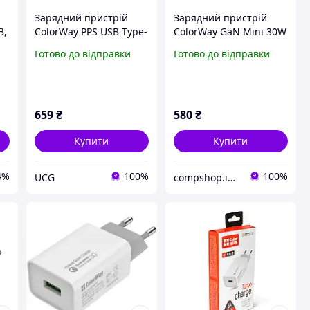
Зарядний пристрій
Зарядний пристрій
B,
ColorWay PPS USB Type-
ColorWay GaN Mini 30W
C PD + USB QC3.0 (45W)
PD Port PPS USB TypeC
Готово до відправки
Готово до відправки
ка
білий, для телефону,
PD USB QC40 white
у
планшета
newyork
659
₴
580
₴
Купити
Купити
4%
100%
100%
UCG
compshop.in.ua