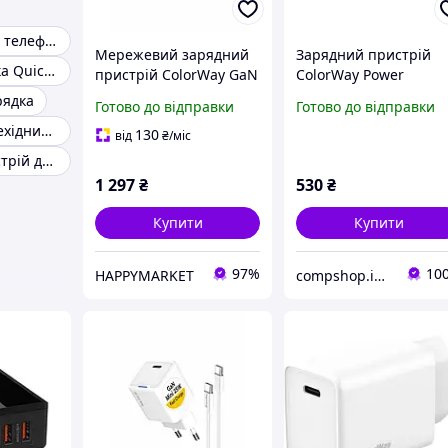
Usb кабель для телефону
Мережевий зарядний
Зарядний пристрій
Швидка зарядка Quick Charge
пристрій ColorWay GaN
ColorWay Power
Mini 65W з 2xType-C,
Delivery Port PPS USB
рядка
Готово до відправки
Готово до відправки
1xUSB, PD/QC, PPS,
Type-C 25W black CW-
Адаптери, перехідники прикурювач на usb
кабелями Type-
CHS033PD-BK magic
130
від
₴
/міс
C/Lightning
Зарядний пристрій для повербанка
1 297
₴
530
₴
Купити
Купити
97%
10
HAPPYMARKET
compshop.in.ua