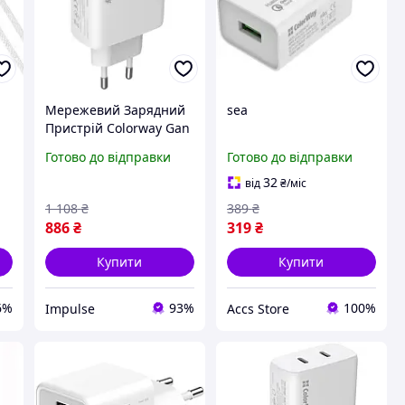
Мережевий Зарядний
sea
Пристрій Colorway Gan
C
Mini 50W Power
Готово до відправки
Готово до відправки
Delivery Pd Port Pps Usb
an
Type C Power Delivery
32
від
₴
/міс
Pd 30W Type C mayak
1 108
₴
389
₴
886
₴
319
₴
Купити
Купити
6%
93%
100%
Impulse
Accs Store