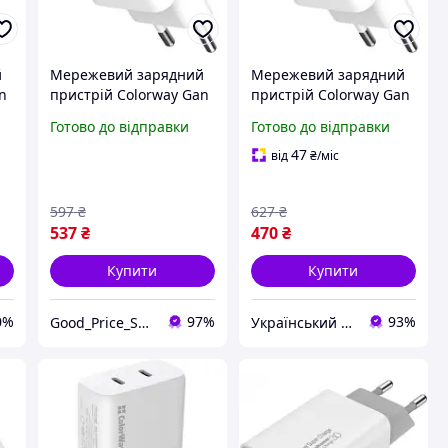
й
Мережевий зарядний
Мережевий зарядний
n
пристрій Colorway Gan
пристрій Colorway Gan
Mini 25W Power
Mini 25W Power
Готово до відправки
Готово до відправки
sb
Delivery Pd Port Pps Usb
Delivery Pd Port Pps Usb
C White pelican
C White mayak
47
від
₴
/міс
597
₴
627
₴
537
₴
470
₴
Купити
Купити
0%
97%
93%
Good_Price_Shop
Український Кошик