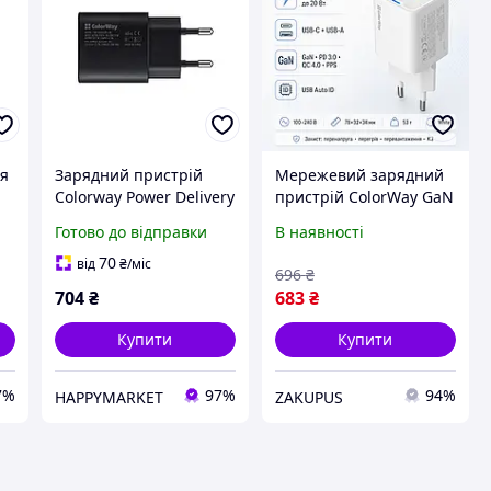
ля
Зарядний пристрій
Мережевий зарядний
Colorway Power Delivery
пристрій ColorWay GaN
S
Port PPS USB Type-C
Mini CW-CHS062PD-WT
Готово до відправки
В наявності
(25W) Black (CW-
20W 1xUSB-C 1xUSB-A
W-
CHS033PD-BK)
PD 3.0 QC 4.0 PPS White
70
від
₴
/міс
696
₴
704
₴
683
₴
Купити
Купити
7%
97%
94%
HAPPYMARKET
ZAKUPUS