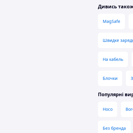
Дивись тако
MagSafe
Швидке заряд
На кабель
Блочки
З
Популярні в
Hoco
Bor
Без бренда