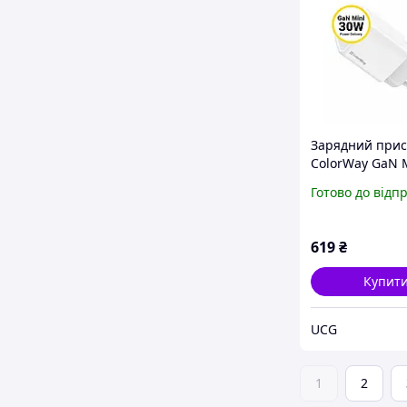
Зарядний прис
ColorWay GaN 
PD USB з кабел
Готово до відп
C, швидка зар
QC4.0, PPS
619
₴
Купит
UCG
1
2