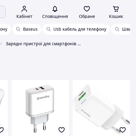
Кабінет
Сповіщення
Обране
Кошик
фону
Baseus
Usb кабель для телефону
Швидк
Зарядні пристрої для смартфонів та планшетів Colorway