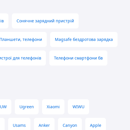
ів
Сонячне зарядний пристрій
Планшети, телефони
Magsafe бездротова зарядка
строї для телефонів
Телефони смартфони бв
UW
Ugreen
Xiaomi
WIWU
Usams
Anker
Canyon
Apple