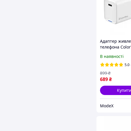
Адаптер живле
телефона Colo
GaN Mini 65W P
В наявності
PPS USB-C Whit
CHS049PD-WT)
5.0
899
₴
689
₴
Купит
ModeX