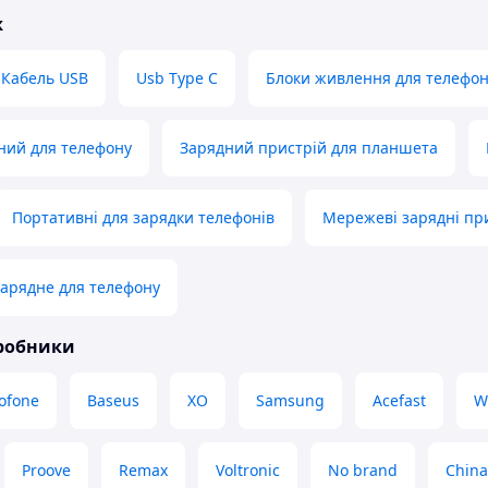
ж
Кабель USB
Usb Type C
Блоки живлення для телефон
ний для телефону
Зарядний пристрій для планшета
Портативні для зарядки телефонів
Мережеві зарядні при
арядне для телефону
иробники
ofone
Baseus
XO
Samsung
Acefast
W
Proove
Remax
Voltronic
No brand
China