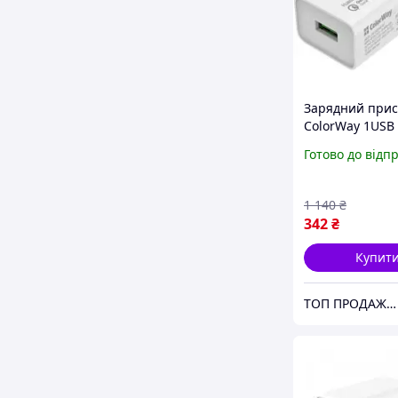
Зарядний прис
ColorWay 1USB
Super Charge Q
Готово до відп
Charge 3.0 4A 
magic
1 140
₴
342
₴
Купит
ТОП ПРОДАЖ | Інтернет-супермаркет «NUKLEON»