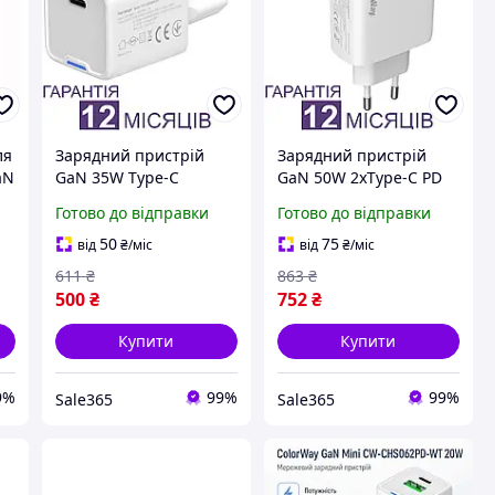
ля
Зарядний пристрій
Зарядний пристрій
aN
GaN 35W Type-C
GaN 50W 2xType-C PD
швидка зарядка PD PPS
PPS швидка зарядка
Готово до відправки
Готово до відправки
для телефону та
для телефону та
планшета ColorWay
планшета ColorWay
50
75
від
₴
/міс
від
₴
/міс
Mini білий
білий
611
₴
863
₴
500
₴
752
₴
Купити
Купити
9%
99%
99%
Sale365
Sale365