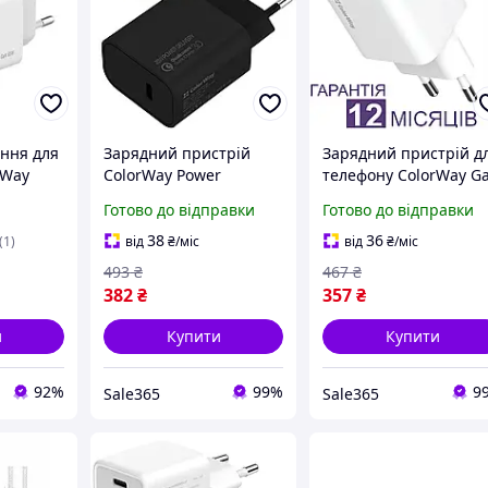
ння для
Зарядний пристрій
Зарядний пристрій д
rWay
ColorWay Power
телефону ColorWay G
D Port
Delivery Port USB Type-
Mini 20W PD USB-C
Готово до відправки
Готово до відправки
e (CW-
C 20W V2, зарядка блок
білий, мережевий
живлення юсб тайп сі/
адаптер швидкої
38
36
(1)
від
₴
/міс
від
₴
/міс
тип с
зарядки для iPhone
493
₴
467
₴
382
₴
357
₴
и
Купити
Купити
92%
99%
9
Sale365
Sale365