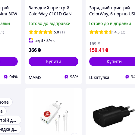
трій
Зарядний пристрій
Зарядний пристрій
Mini 30W
ColorWay C101D GaN
ColorWay, 6 портів US
B TypeC
Mini 20W PD PPS USB C
2.4 A, Quick Charger
равки
Готово до відправки
Готово до відправки
hite
з кабелем USB C
(CW-CHS06QW), швид
Lightning white sea
зарядка для телефон
(1)
5.0
(1)
4.5
(2)
37
від
₴
/міс
169
₴
366
₴
150
.41
₴
и
Купити
Купити
94%
98%
9
MAMS
Шкатулка
hone
ка
Зарядний пристрій до телефону
Бездротова зарядка для телефону