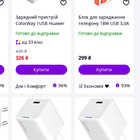
Зарядний пристрій
Блок для заряджання
ColorWay 1USB Huawei
телефону 18W USB 3,0A
Super Charge/Quick
білий ColorWay
Готово до відправки
Готово до відправки
Charge 3.0, 4A (20W), 1
x USB (CW-CHS014Q-WT)
33
від
₴
/міс
435
₴
326
₴
299
₴
Купити
Купити
0%
96%
93%
Дім і Комфорт
🛒 Економія ❤️