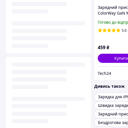
Зарядний прис
ColorWay GaN 
PD Port PPS US
Готово до відп
PD USB QC40 w
pelican
5.0
459
₴
Купит
Tech24
Дивись також
Зарядка для iP
Швидка заряд