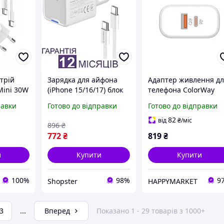
трій
Зарядка для айфона
Адаптер живлення д
Mini 30W
(iPhone 15/16/17) блок
телефона ColorWay
ем Type-
живлення швидкісна
Power Delivery Port PP
равки
Готово до відправки
Готово до відправки
ядка
зарядка 25W з кабелем
USB (Type-C PD + USB
Type-C ColorWay
QC3.0) (45W) White (C
82
від
₴
/міс
896
₴
CHS042PD-WT)
772
₴
819
₴
и
Купити
Купити
100%
98%
9
Shopster
HAPPYMARKET
3
...
Вперед
Показано 1 - 29 товарів з 1000+