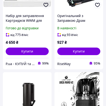
Набір для заправлення
Оригінальний з
Картриджів WWM для
Заправкою Драм
Epson WorkForce Pro WF-
картридж (DRUM)
Готово до відправки
В наявності
M5690/WF-M5190 5
BROTHER DR-2335 / DR-
заправок Black (IR1.T8651-
2300
775
93
від
₴
/міс
від
₴
/міс
5/BP)
4 650
₴
927
₴
Купити
Купити
99%
95%
P.ua - КУПУЙ та ДРУКУЙ® - Картриджі та Чорнило
RiseWay