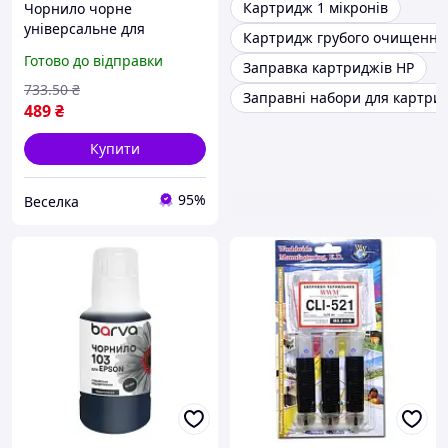
Картридж 1 мікронів
Чорнило чорне
універсальне для
Картридж грубого очищення
заправляння картриджів
Готово до відправки
Заправка картриджів НР
HP високоякісне
заощадження FLAME
733
.50
₴
Заправні набори для картри
489
₴
Купити
95%
Веселка