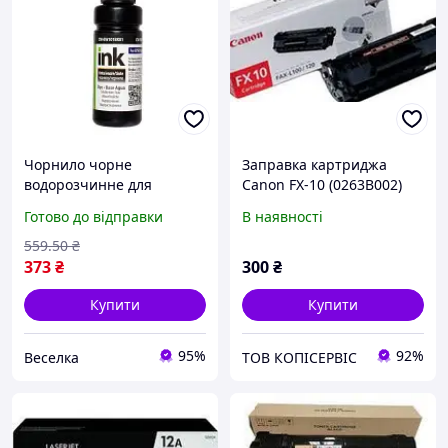
Чорнило чорне
Заправка картриджа
водорозчинне для
Canon FX-10 (0263B002)
заправляння картриджів
Готово до відправки
В наявності
і СНПЧ економне та
якісне 100 мл FLAME
559
.50
₴
373
₴
300
₴
Купити
Купити
95%
92%
Веселка
ТОВ КОПІСЕРВІС