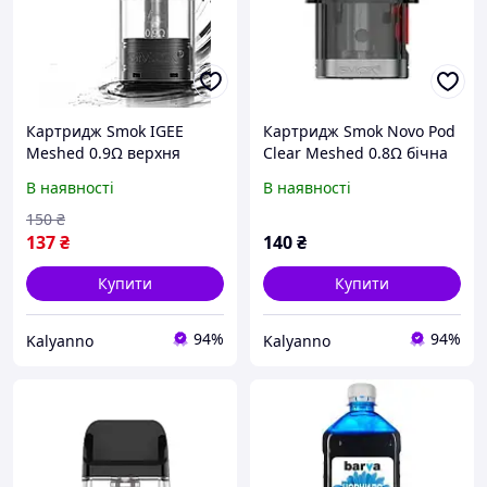
Картридж Smok IGEE
Картридж Smok Novo Pod
Meshed 0.9Ω верхня
Clear Meshed 0.8Ω бічна
заправка 2 мл пластик
заправка 2 мл пластик
В наявності
В наявності
150
₴
137
₴
140
₴
Купити
Купити
94%
94%
Kalyanno
Kalyanno