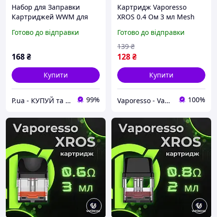
Набор для Заправки
Картридж Vaporesso
Картриджей WWM для
XROS 0.4 Ом 3 мл Mesh
Canon PG-40/PG-37 (3 x
COREX (Верхня заправка)
Готово до відправки
Готово до відправки
20мл) Black (IR3.C40/B)
ORIGINAL
139
₴
168
₴
128
₴
Купити
Купити
99%
100%
P.ua - КУПУЙ та ДРУКУЙ® - Картриджі та Чорнило
Vaporesso - Vape Store