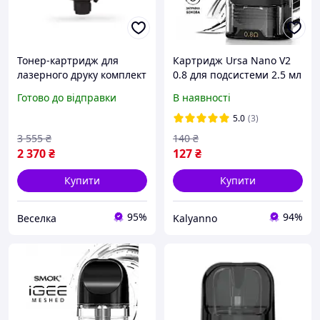
Тонер-картридж для
Картридж Ursa Nano V2
лазерного друку комплект
0.8 для подсистеми 2.5 мл
для заправки
із бічною заправкою
Готово до відправки
В наявності
економічний з високою
продуктивністю FLAME
5.0
(3)
3 555
₴
140
₴
2 370
₴
127
₴
Купити
Купити
95%
94%
Веселка
Kalyanno