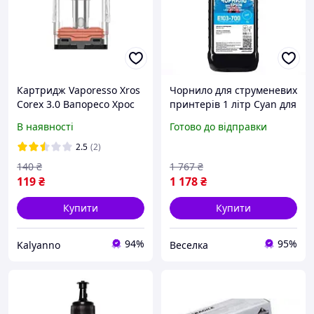
Картридж Vaporesso Xros
Чорнило для струменевих
Corex 3.0 Вапоресо Хрос
принтерів 1 літр Cyan для
Корекс 3 мл верхня
заправлення картриджів
В наявності
Готово до відправки
заправка 0.6 Ом 16 Вт
і СНПЧ економний
харчовий пластик
витратний матеріал
2.5
(2)
FLAME
140
₴
1 767
₴
119
₴
1 178
₴
Купити
Купити
94%
95%
Kalyanno
Веселка