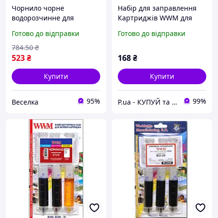
Чорнило чорне
Набір для заправлення
водорозчинне для
Картриджів WWM для
принтерів Epson
Canon CLI-521 (3 x 20 мл)
Готово до відправки
Готово до відправки
заправляння картриджів
Black (IR3.C11/B)
і ПЗК спеціального
784
.50
₴
призначення FLAME
523
₴
168
₴
Купити
Купити
95%
99%
Веселка
P.ua - КУПУЙ та ДРУКУЙ® - Картриджі та Чорнило