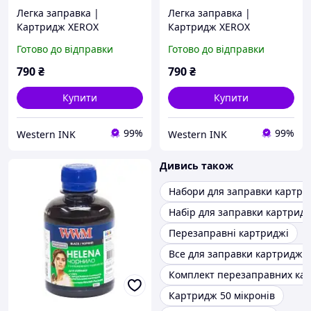
Легка заправка |
Легка заправка |
Картридж XEROX
Картридж XEROX
WorkCentre 3020 (1.500
WorkCentre
Готово до відправки
Готово до відправки
стор.)
3020BI(3020V_BI) (1.500
стор.)
790
₴
790
₴
Купити
Купити
99%
99%
Western INK
Western INK
Дивись також
Набори для заправки картри
Набір для заправки картридж
Перезаправні картриджі
Все для заправки картриджів
Комплект перезаправних ка
Картридж 50 мікронів