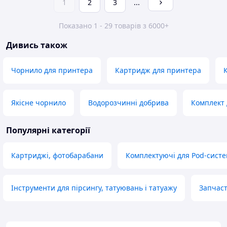
1
2
3
...
Показано 1 - 29 товарів з 6000+
Дивись також
Чорнило для принтера
Картридж для принтера
Якісне чорнило
Водорозчинні добрива
Комплект 
Популярні категорії
Картриджі, фотобарабани
Комплектуючі для Pod-сист
Інструменти для пірсингу, татуювань і татуажу
Запчаст