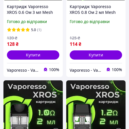
Картридж Vaporesso
Картридж Vaporesso
XROS 0.6 Ом 3 мл Mesh
XROS 0.8 Ом 2 мл Mesh
COREX (Верхня заправка)
COREX (Верхня заправка)
Готово до відправки
Готово до відправки
ORIGINAL
ORIGINAL
5.0
(1)
139
₴
125
₴
128
₴
114
₴
Купити
Купити
100%
100%
Vaporesso - Vape Store
Vaporesso - Vape Store