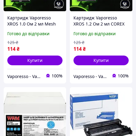
Картридж Vaporesso
Картридж Vaporesso
XROS 1.0 Ом 2 мл Mesh
XROS 1.2 Ом 2 мл COREX
COREX (Верхня заправка)
(Верхня заправка)
Готово до відправки
Готово до відправки
ORIGINAL
ORIGINAL
125
₴
125
₴
114
₴
114
₴
Купити
Купити
100%
100%
Vaporesso - Vape Store
Vaporesso - Vape Store