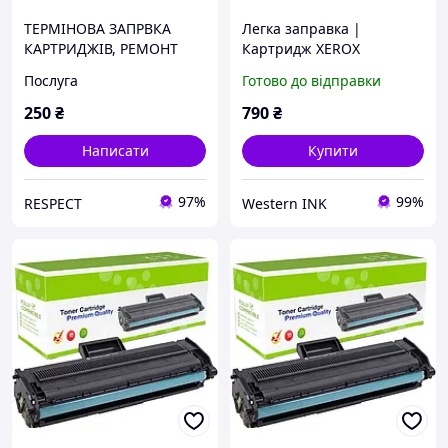
ТЕРМІНОВА ЗАПРВКА
Легка заправка |
КАРТРИДЖІВ, РЕМОНТ
Картридж XEROX
ПРИНТЕРІВ!
WorkCentre WC 3025BI
Послуга
Готово до відправки
(1.500 стор.)
250
₴
790
₴
Написати
Купити
97%
99%
RESPECT
Western INK