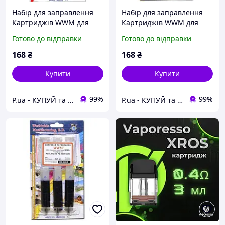
Набір для заправлення
Набір для заправлення
Картриджів WWM для
Картриджів WWM для
Canon CL-511/CL-513 (3 x
Canon BCI-24 (3 x 20 мл)
Готово до відправки
Готово до відправки
20 мл) C/M/Y (IR3.C11/C)
Black (IR3.C24/B)
168
₴
168
₴
Купити
Купити
99%
99%
P.ua - КУПУЙ та ДРУКУЙ® - Картриджі та Чорнило
P.ua - КУПУЙ та ДРУКУЙ® - Картриджі та Чорнило