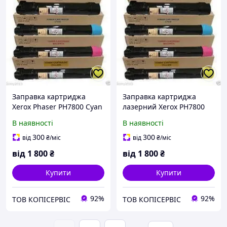
Заправка картриджа
Заправка картриджа
Xerox Phaser PH7800 Cyan
лазерний Xerox PH7800
(106R01624)
Yellow (106R01625)
В наявності
В наявності
300
300
від
₴
/міс
від
₴
/міс
від
1 800
₴
від
1 800
₴
Купити
Купити
92%
92%
ТОВ КОПІСЕРВІС
ТОВ КОПІСЕРВІС