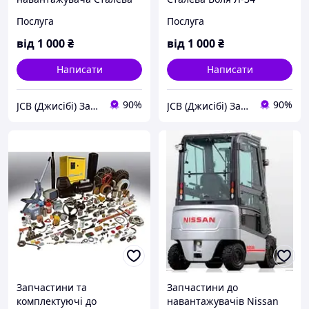
Воля Л-34 (Stalowa Wola L-
(Stalowa Wola L-34),
Послуга
Послуга
34), запчастин на
запчастини на
навантажувач
навантажувач Л-34
від
1 000
₴
від
1 000
₴
Написати
Написати
90%
90%
JCB (Джисібі) Запчастини - Сервіс - Ремонт спецтехніки
JCB (Джисібі) Запчастини - Сервіс - Ремонт спецтехніки
Запчастини та
Запчастини до
комплектуючі до
навантажувачів Nissan