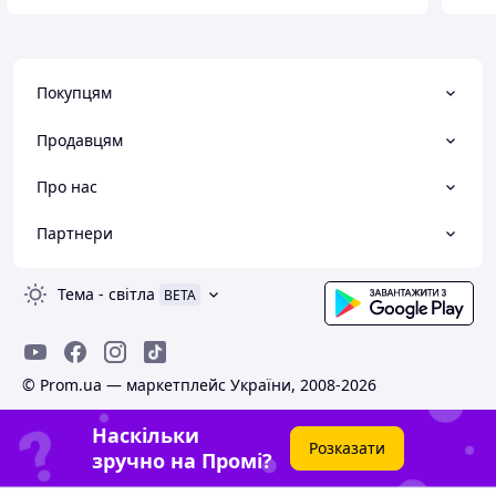
Покупцям
Продавцям
Про нас
Партнери
Тема
-
світла
BETA
© Prom.ua — маркетплейс України, 2008-2026
Наскільки
Розказати
зручно на Промі?