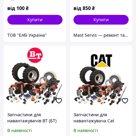
від
100
₴
від
850
₴
Купити
Купити
ТОВ "Елбі Україна"
Mast Servis — ремонт та запчастини до навантажувачів
Запчастини для
Запчастини для
навантажувачів BT (БТ)
навантажувача Cat
(Caterpillar)
В наявності
В наявності