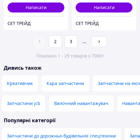
Написати
Написати
СЕТ ТРЕЙД
СЕТ ТРЕЙД
1
2
3
...
Показано 1 - 29 товарів з 7000+
Дивись також
Креативчик
Кара запчастини
Запчастини на екс
Запчастини jcb
Вилочний навантажувач
Наванта
Популярні категорії
Запчастини до дорожньо-будівельної спецтехніки
Запа