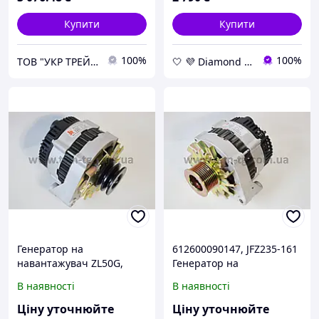
Купити
Купити
100%
100%
ТОВ "УКР ТРЕЙД КОМПАНІ"
🤍 💜 Diamond 🤍 💜
Генератор на
612600090147, JFZ235-161
навантажувач ZL50G,
Генератор на
XZ636, XZ656, XG 955 на
навантажувач ZL50G
В наявності
В наявності
двигун WD-615 WD615
(24V)
Ціну уточнюйте
Ціну уточнюйте