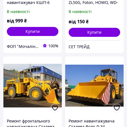
навантажувач КШП-6
ZL50G, Foton, HOWO, WD-
615 WD615 ВД615,
В наявності
В наявності
Запасні частини на
навантажувачі
від
999
₴
від
150
₴
Купити
Купити
100%
ФОП "Мочалін Р.Ю."
СЕТ ТРЕЙД
Ремонт фронтального
Ремонт навантажувача
навантажувача Сталева
Сталева Воля Л-34