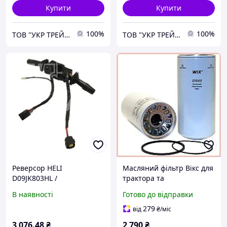
Купити
Купити
100%
100%
ТОВ "УКР ТРЕЙД КОМПАНІ"
ТОВ "УКР ТРЕЙД КОМПАНІ"
Реверсор HELI
Масляний фільтр Вікс для
D09JK803HL /
трактора та
alb31407a0377a
навантажувача, фільтрик
В наявності
Готово до відправки
олії на 10 мікрон,
запчастини для
279
від
₴
/міс
спецтехніки Вікс
3 076
.48
₴
2 790
₴