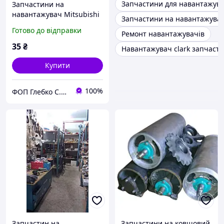
Запчастини для навантажув
Запчастини на
навантажувач Mitsubishi
Запчастини на навантажувач
Готово до відправки
Ремонт навантажувачів
35
₴
Навантажувач clark запчаст
Купити
100%
ФОП Глебко С.Ю.
Запчастин на
Запчастини на ковшовий