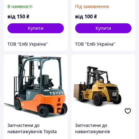
болгарських
В наявності
Під замовлення
навантажувачів
від
150
₴
від
100
₴
Купити
Купити
ТОВ "Елбі Україна"
ТОВ "Елбі Україна"
Запчастини до
Запчастини до
навантажувачів Toyota
навантажувачів
Caterpillar