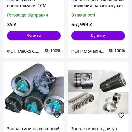
навантажувач TCM
шнековий навантажувач
КШП-6
Готово до відправки
В наявності
35
₴
від
999
₴
Купити
Купити
100%
100%
ФОП Глебко С.Ю.
ФОП "Мочалін Р.Ю."
Запчастини на ковшовий
Запчастини на двигун