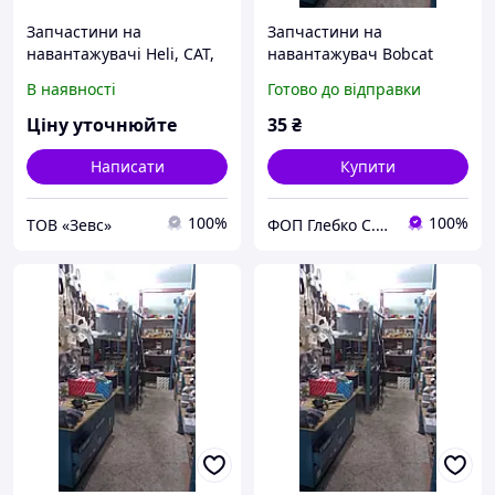
Запчастини на
Запчастини на
навантажувачі Heli, CAT,
навантажувач Bobcat
Doosan, Mitsubishi,
В наявності
Готово до відправки
Toyota, Crown, Nissan і
інші
Ціну уточнюйте
35
₴
Написати
Купити
100%
100%
ТОВ «Зевс»
ФОП Глебко С.Ю.