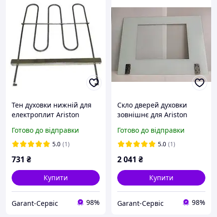
Тен духовки нижній для
Скло дверей духовки
електроплит Ariston
зовнішнє для Ariston
Indesit C00288251.
C00118316
Готово до відправки
Готово до відправки
Оригінал
5.0
(1)
5.0
(1)
731
₴
2 041
₴
Купити
Купити
98%
98%
Garant-Сервіс
Garant-Сервіс