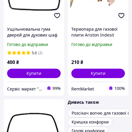
Ущільнювальна гума
Термопара для газової
дверей для духових шаф
плити Ariston Indesit
Ariston, Hotpoint
Whirlpool 482000026835
Готово до відправки
Готово до відправки
C00081579
C00052986 C00074280
C00066242 L =600 mm
5.0
(2)
original газ контроль
400
₴
210
₴
Купити
Купити
99%
100%
Сервіс маркет "PRO100DIY" Запчастини для побутової техніки в Україні
RemMarket
Дивись також
Розсікач вогню для газової п
Кришка конфорки
Газові конфорки