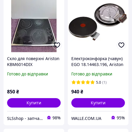
Скло для поверхні Ariston
Електроконфорка (чавун)
KBM6014DIX
EGO 18.14463.196, Ariston
C00099674, COK014UN,
Готово до відправки
Готово до відправки
1500 Вт, d=165/145 мм
5.0
(1)
850
₴
940
₴
Купити
Купити
98%
95%
SLSshop - запчастини для побутової техніки
WALLE.COM.UA