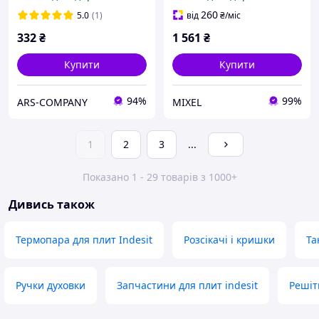
C00078733 AR-068
духовки печі в комплекті
з теном
260
5.0
(1)
від
₴
/міс
332
₴
1 561
₴
Купити
Купити
94%
99%
ARS-COMPANY
MIXEL
1
2
3
...
Показано 1 - 29 товарів з 1000+
Дивись також
Термопара для плит Indesit
Розсікачі і кришки
Та
Ручки духовки
Запчастини для плит indesit
Решіт