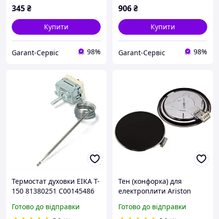
345
₴
906
₴
Купити
Купити
98%
98%
Garant-Сервіс
Garant-Сервіс
Термостат духовки EIKA T-
Тен (конфорка) для
150 81380251 C00145486
електроплити Ariston
50 250С Ariston, Indesit,
1500W 230V D=180мм
Готово до відправки
Готово до відправки
Hansa EGO 55.17052.080
C00525822