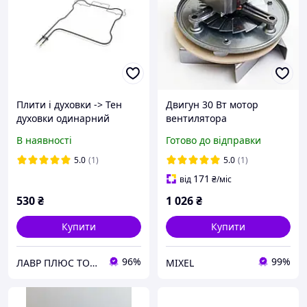
Плити і духовки -> Тен
Двигун 30 Вт мотор
духовки одинарний
вентилятора
Indesit C00526533 1150W
конвекційної коптильні,
В наявності
Готово до відправки
духовки печі,
універсальний
5.0
(1)
5.0
(1)
171
від
₴
/міс
530
₴
1 026
₴
Купити
Купити
96%
99%
ЛАВР ПЛЮС ТОВ Запчастини та витратні матеріали для ремонту побутової техніки
MIXEL