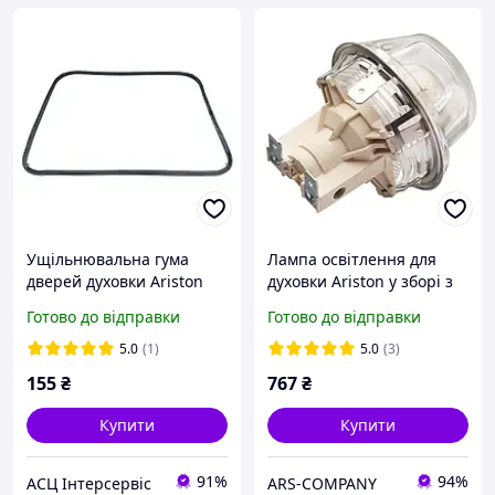
Ущільнювальна гума
Лампа освітлення для
дверей духовки Ariston
духовки Ariston у зборі з
295х395мм
плафоном 25Вт 230В t
Готово до відправки
Готово до відправки
C00081579&nbsp;&nbsp;A
=300C оригінальний
R-047
C00078426
5.0
(1)
5.0
(3)
155
₴
767
₴
Купити
Купити
91%
94%
АСЦ Інтерсервіс
ARS-COMPANY