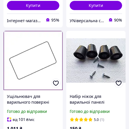
Купити
Купити
95%
90%
Інтернет-магазин "GoodParts"
УNіверсальна скринька
Ущільнювач для
Набір ніжок для
варильного поверхні
варильної панелі
Ariston, Indesit, Hotpoint,
Готово до відправки
Готово до відправки
Scholtes, герметизуюча
прокладка плити
101
від
₴
/міс
5.0
(1)
1 011
₴
150
₴