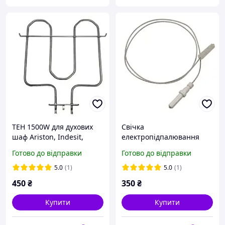
ТЕН 1500W для духових
Свічка
шаф Ariston, Indesit,
електропідпалювання
Whirlpool (нижня)
для газових плит Ariston,
Готово до відправки
Готово до відправки
C00052312
Indesit C00052951
5.0
(1)
5.0
(1)
450
₴
350
₴
Купити
Купити