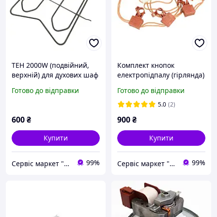
ТЕН 2000W (подвійний,
Комплект кнопок
верхній) для духових шаф
електропідпалу (гірлянда)
Ariston, Indesit, Whirlpool
Ariston C00143913
Готово до відправки
Готово до відправки
C00078419
5.0
(2)
600
₴
900
₴
Купити
Купити
99%
99%
Сервіс маркет "PRO100DIY" Запчастини для побутової техніки в Україні
Сервіс маркет "PRO100DIY" Запчастини для побутової техніки в Україні