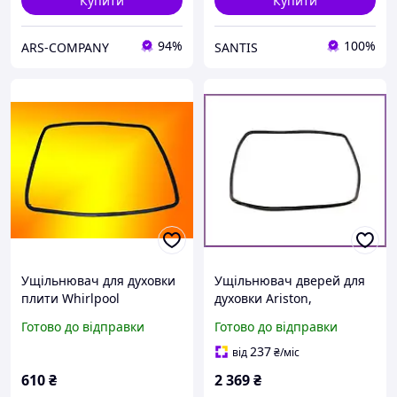
Купити
Купити
94%
100%
ARS-COMPANY
SANTIS
Ущільнювач для духовки
Ущільнювач дверей для
плити Whirlpool
духовки Ariston,
482000022590, Ariston,
термостійка гумова
Готово до відправки
Готово до відправки
Indesit C00027982,
прокладка для ремонту
335*395 мм
кухонної електроплити
237
від
₴
/міс
610
₴
2 369
₴