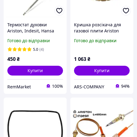
Термостат духовки
Кришка розсікача для
Ariston, Indesit, Hansa
газової плити Ariston
EGO 55.17052.080
d=90мм оригінальна
Готово до відправки
Готово до відправки
C00145486 50 250С EIKA T-
C00104208
150 81380251
5.0
(4)
450
₴
1 063
₴
Купити
Купити
100%
94%
RemMarket
ARS-COMPANY