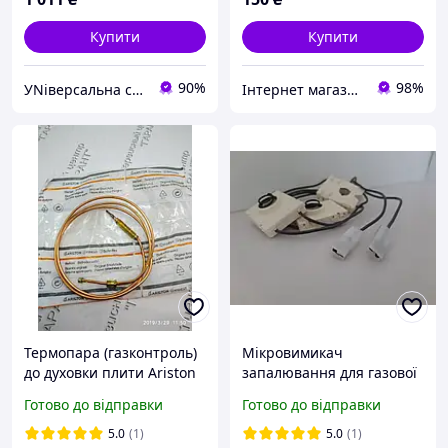
Купити
Купити
90%
98%
УNіверсальна скринька
Інтернет магазин Tophob
Термопара (газконтроль)
Мікровимикач
до духовки плити Ariston
запалювання для газової
C00028639 оригінал
плити Indesit Ariston
Готово до відправки
Готово до відправки
С00078700
5.0
(1)
5.0
(1)