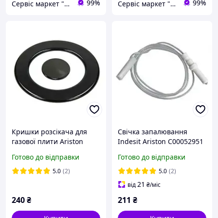
99%
99%
Сервіс маркет "PRO100DIY" Запчастини для побутової техніки в Україні
Сервіс маркет "PRO100DIY" Запчастини для побутової техніки в Україні
Кришки розсікача для
Свічка запалювання
газової плити Ariston
Indesit Ariston C00052951
пара d=62мм та 131мм
700 мм для плити Ориг.
Готово до відправки
Готово до відправки
емальовані
C00053174+C00053175 AR-
5.0
(2)
5.0
(2)
102
21
від
₴
/міс
240
₴
211
₴