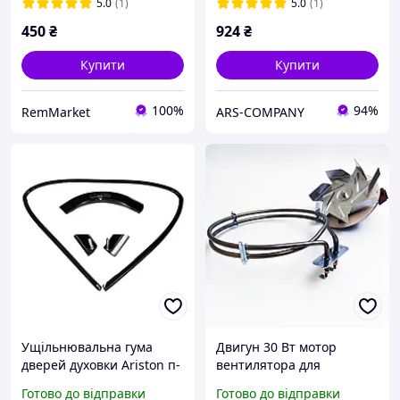
5.0
(1)
5.0
(1)
450
₴
924
₴
Купити
Купити
100%
94%
RemMarket
ARS-COMPANY
Ущільнювальна гума
Двигун 30 Вт мотор
дверей духовки Ariston п-
вентилятора для
подібна 280*355*280мм
коптильні, конвекційної
Готово до відправки
Готово до відправки