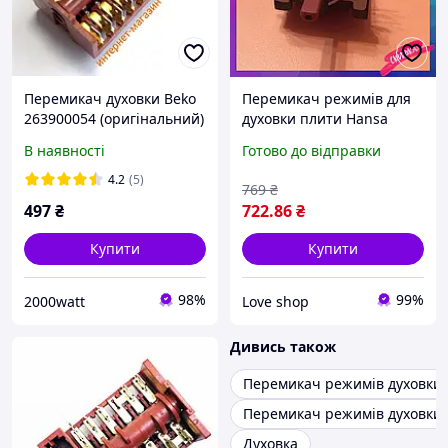
Перемикач духовки Beko
Перемикач режимів для
263900054 (оригінальний)
духовки плити Hansa
870701
800810 8062895 Zipexpert
В наявності
Готово до відправки
4.2
(5)
769
₴
497
₴
722
.86
₴
Купити
Купити
98%
99%
2000watt
Love shop
Дивись також
Перемикач режимів духовки
Перемикач режимів духовки 
Духовка