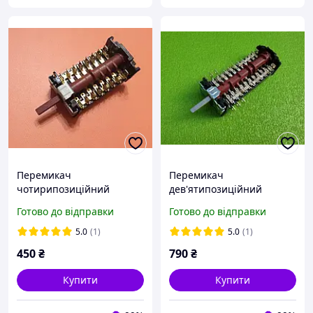
Перемикач
Перемикач
чотирипозиційний
дев'ятипозиційний
840604K/16А/250V/Т150
891207К/16А/250V/Т150
Готово до відправки
Готово до відправки
для електропліт "ORION"
для електродуховок
7LA GOTTAK, Spain
"PYRAMIDA" 7LA GOTTAK,
5.0
(1)
5.0
(1)
Spain
450
₴
790
₴
Купити
Купити