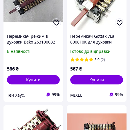
Перемикач режимів
Перемикач Gottak 7La
духовки Beko 263100032
800810K для духовки
Hansa, Kaiser, Amica
В наявності
Готово до відправки
5.0
(2)
566
₴
567
₴
Купити
Купити
99%
99%
Тен Хаус.
MIXEL