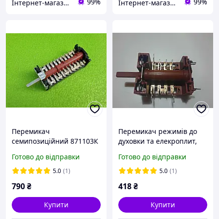
99%
99%
Інтернет-магазин "Е-ТЕН"
Інтернет-магазин "Е-ТЕН"
Перемикач
Перемикач режимів до
семипозиційний 871103К
духовки та елекроплит,
/ 16А / 250 V / Т150 для
Gottak 820405, Gottak
Готово до відправки
Готово до відправки
електродуховки
8050043
"PYRAMIDA" (7LA GOTTAK,
5.0
(1)
5.0
(1)
Spain)
790
₴
418
₴
Купити
Купити