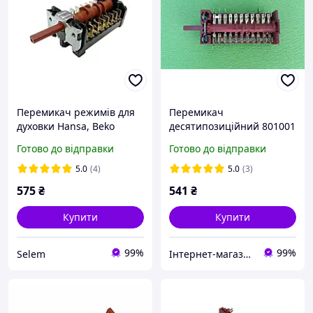
Перемикач режимів для
Перемикач
духовки Hansa, Beko
десятипозиційний 801001
870701K (263900054) 7-LA
/ 16А / 250 V / Т150 для
Готово до відправки
Готово до відправки
GOTTAK Іспанія.
духовки "HANSA", "Kaiser"
7LA GOTTAK, Spain
5.0
(4)
5.0
(3)
575
₴
541
₴
Купити
Купити
99%
99%
Selem
Інтернет-магазин "Е-ТЕН"