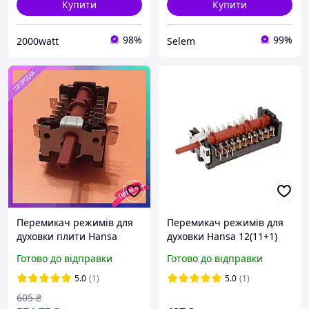
Купити
Купити
98%
99%
2000watt
Selem
Перемикач режимів для
Перемикач режимів для
духовки плити Hansa
духовки Hansa 12(11+1)
800810 8062895
поз. Gottak 821001K
Готово до відправки
Готово до відправки
INTERSHOP
8062894
5.0
(1)
5.0
(1)
605
₴