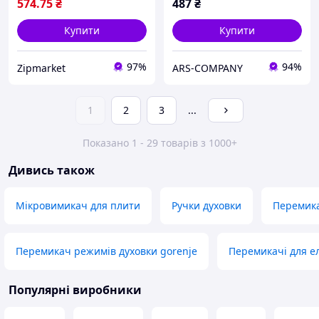
574
.75
₴
487
₴
Купити
Купити
97%
94%
Zipmarket
ARS-COMPANY
1
2
3
...
Показано 1 - 29 товарів з 1000+
Дивись також
Мікровимикач для плити
Ручки духовки
Перемика
Перемикач режимів духовки gorenje
Перемикачі для е
Популярні виробники