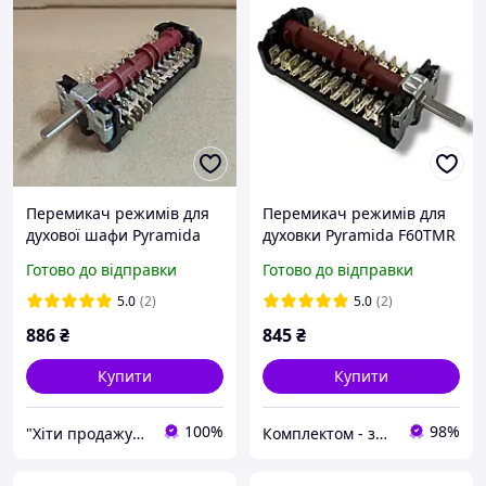
Перемикач режимів для
Перемикач режимів для
духової шафи Pyramida
духовки Pyramida F60TMR
33301063
871103K аналог FD109
Готово до відправки
Готово до відправки
Alone
5.0
(2)
5.0
(2)
886
₴
845
₴
Купити
Купити
100%
98%
"Хіти продажу" запчастини для побутової техніки
Комплектом - запчастини для побутової техніки