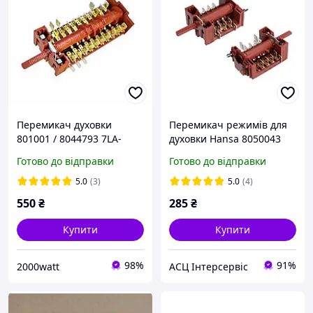
Перемикач духовки
Перемикач режимів для
801001 / 8044793 7LA-
духовки Hansa 8050043
GOTTAK
820405
Готово до відправки
Готово до відправки
5.0
(3)
5.0
(4)
550
₴
285
₴
Купити
Купити
98%
91%
2000watt
АСЦ Інтерсервіс