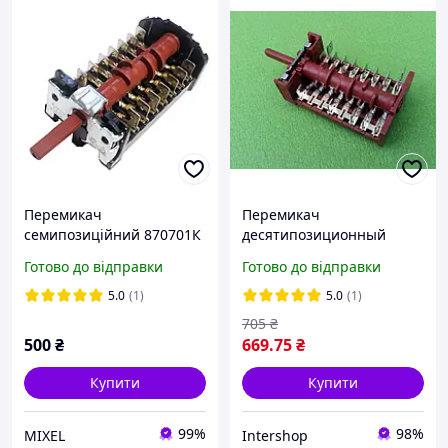
Перемикач
Перемикач
семипозиційний 870701К
десятипозиционный
/ 16А / 250 V / Т150 для
800801 / 16А / 250V / Т150
Готово до відправки
Готово до відправки
духовки BEKO (263900054)
для духовки "HANSA",
7LA GOTTAK, Іспанія
"Kaiser" 7LA GOTTAK,
5.0
(1)
5.0
(1)
Spain INTERSHOP
705
₴
500
₴
669
.75
₴
Купити
Купити
99%
98%
MIXEL
Intershop