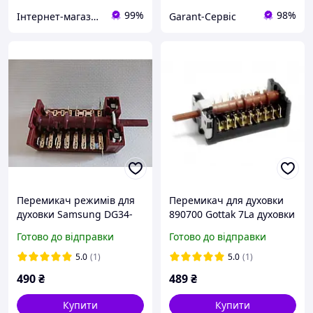
99%
98%
Інтернет-магазин "Е-ТЕН"
Garant-Сервіс
Перемикач режимів для
Перемикач для духовки
духовки Samsung DG34-
890700 Gottak 7La духовки
00008A Оригінал
Hansa, Amica, Kaizer,
Готово до відправки
Готово до відправки
Gorenje, Beko, Indesit,
Ardo, Teka
5.0
(1)
5.0
(1)
490
₴
489
₴
Купити
Купити