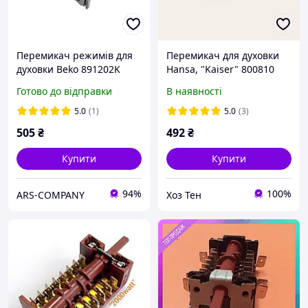
Перемикач режимів для
Перемикач для духовки
духовки Beko 891202K
Hansa, "Kaiser" 800810
263100032
Spain Gottak, 10 режимів
Готово до відправки
В наявності
5.0
(1)
5.0
(3)
505
₴
492
₴
Купити
Купити
94%
100%
ARS-COMPANY
Хоз Тен