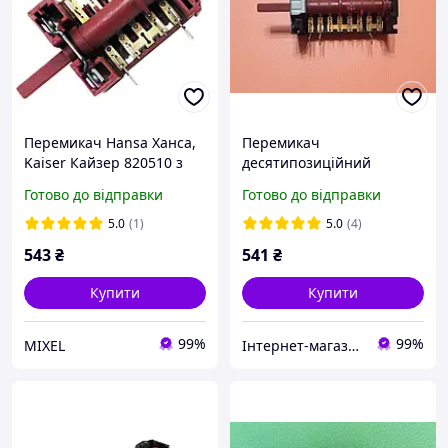
Перемикач Hansa Ханса,
Перемикач
Kaiser Кайзер 820510 з
десятипозиційний
кріпленням під
800810K (8062895) / 16А /
Готово до відправки
Готово до відправки
терморегулятор
250V / Т150 для духовок
"Amica","HANSA" 7LA
5.0
(1)
5.0
(4)
GOTTAK
543
₴
541
₴
Купити
Купити
99%
99%
MIXEL
Інтернет-магазин "Е-ТЕН"