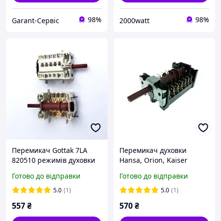
98%
98%
Garant-Сервіс
2000watt
Перемикач Gottak 7LA
Перемикач духовки
820510 режимів духовки
Hansa, Orion, Kaiser
Hansa, Amica, Kaizer,
860705К 7LA GOTTAK
Готово до відправки
Готово до відправки
Gorenje, Beko, Indesit,
Іспанія.
Ardo
5.0
(1)
5.0
(1)
557
₴
570
₴