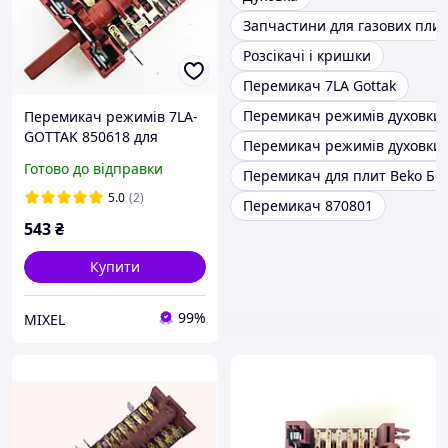
Запчастини для газових плит
Розсікачі і кришки
Перемикач 7LA Gottak
Перемикач режимів духовки 
Перемикач режимів 7LA-
GOTTAK 850618 для
Перемикач режимів духовки 
духовки Gefest (Гефест)
Готово до відправки
Перемикач для плит Beko Бе
5.0
(2)
Перемикач 870801
543
₴
Купити
99%
MIXEL