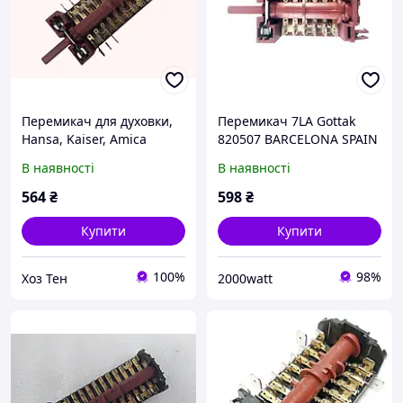
Перемикач для духовки,
Перемикач 7LA Gottak
Hansa, Kaiser, Amica
820507 BARCELONA SPAIN
Gottak 7La 801001
на 4 положення для Ardo
В наявності
В наявності
564
₴
598
₴
Купити
Купити
100%
98%
Хоз Тен
2000watt