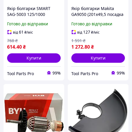
Якір болгарки SMART
Якір болгарки Makita
SAG-5003 125/1000
GA9050 (201х49,5 посадка
(164*32 посадка 7мм),
7мм) PRO аналог 518747-
Готово до відправки
Готово до відправки
якір ремонт запчастини
7, якір ремонт
для інструмента, для
запчастини для
61
127
від
₴
/міс
від
₴
/міс
болгарки (Tool Parts)
інструмента, для
768
₴
1 591
₴
болгарки (Tool
614
.40
₴
1 272
.80
₴
Купити
Купити
99%
99%
Tool Parts Pro
Tool Parts Pro