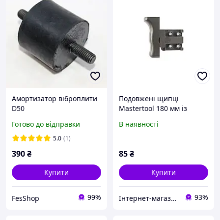
Амортизатор віброплити
Подовжені щипці
D50
Mastertool 180 мм із
двокомпонентною
Готово до відправки
В наявності
ручкою універсальні (07-
0900)
5.0
(1)
390
₴
85
₴
Купити
Купити
99%
93%
FesShop
Інтернет-магазин "Zruchno.net"