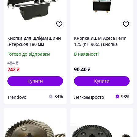
Кнопка для шліфмашини
Кнопка УШМ Асеса Ferm
Інтерскол 180 мм
125 (КН 9065) кнопка
запчастина для ремонту
ввімкнення болгарки
Готово до відправки
В наявності
та заміни в
Ferm 125 мм, запчастина
електроінструментах
для кутової шліфмашини
484
₴
242
₴
90
.40
₴
Купити
Купити
84%
98%
Trendovo
Легко&Просто