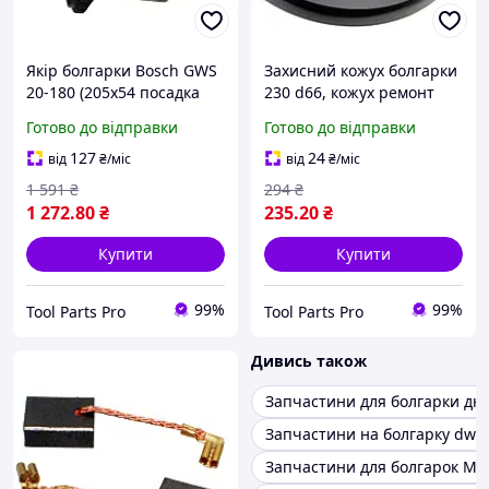
Якір болгарки Bosch GWS
Захисний кожух болгарки
20-180 (205х54 посадка
230 d66, кожух ремонт
10мм) PRO 1604011296,
запчастини для
Готово до відправки
Готово до відправки
якір ремонт запчастини
інструмента, для
для інструмента, для
болгарки (Tool Parts)
127
24
від
₴
/міс
від
₴
/міс
болгарки (Tool
1 591
₴
294
₴
1 272
.80
₴
235
.20
₴
Купити
Купити
99%
99%
Tool Parts Pro
Tool Parts Pro
Дивись також
Запчастини для болгарки дн
Запчастини на болгарку dwt 
Запчастини для болгарок Mak