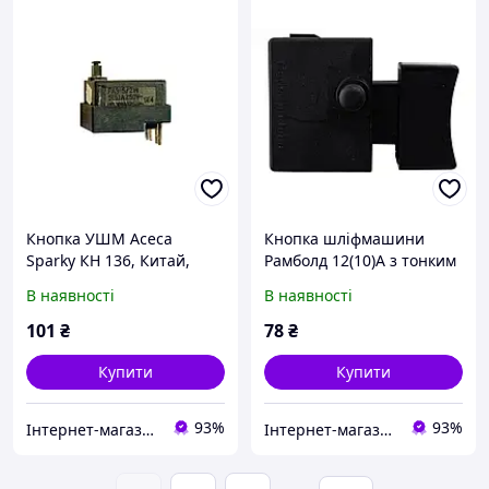
Кнопка УШМ Асеса
Кнопка шліфмашини
Sparky КН 136, Китай,
Рамболд 12(10)A з тонким
запчастина для
фіксатором, запчастина
В наявності
В наявності
шліфмашин
для шліфмашин,
виробник Китай
101
₴
78
₴
Купити
Купити
93%
93%
Інтернет-магазин "Zruchno.net"
Інтернет-магазин "Zruchno.net"