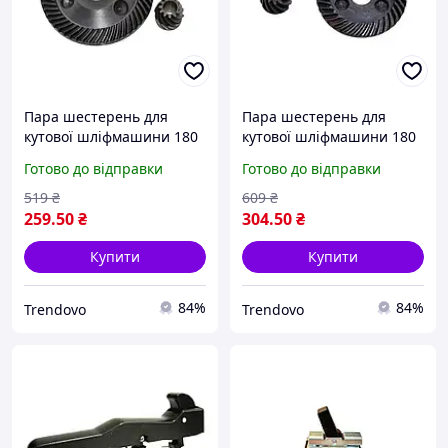
Пара шестерень для
Пара шестерень для
кутової шліфмашини 180
кутової шліфмашини 180
мм комплект запчастин
мм комплект запчастин
Готово до відправки
Готово до відправки
для ремонту та заміни
для ремонту та заміни
519
₴
609
₴
259
.50
₴
304
.50
₴
Купити
Купити
84%
84%
Trendovo
Trendovo