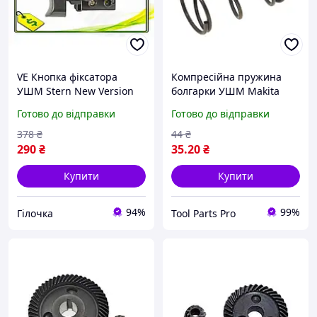
VE Кнопка фіксатора
Компресійна пружина
УШМ Stern New Version
болгарки УШМ Makita
захист від випадкового
GA5030 оригінал 234057-1
Готово до відправки
Готово до відправки
пуску запчастини для
(dвн 8мм), ремонт,
шліфувальні маши
запчастини, для
378
₴
44
₴
N6W_VER
інструменту, для болгарки
290
₴
35
.20
₴
Купити
Купити
94%
99%
Гілочка
Tool Parts Pro