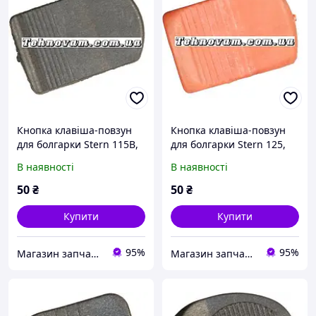
Кнопка клавіша-повзун
Кнопка клавіша-повзун
для болгарки Stern 115B,
для болгарки Stern 125,
запчастини
запчастин
В наявності
В наявності
50
₴
50
₴
Купити
Купити
95%
95%
Магазин запчастин Техновам
Магазин запчастин Техновам