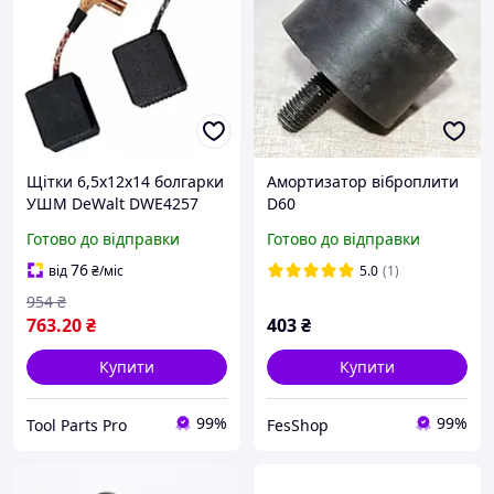
Щітки 6,5х12х14 болгарки
Амортизатор віброплити
УШМ DeWalt DWE4257
D60
оригінал N489059,
Готово до відправки
Готово до відправки
ремонт, запчастини, для
інструменту, для болгарки
76
від
₴
/міс
5.0
(1)
(Tool Parts)
954
₴
763
.20
₴
403
₴
Купити
Купити
99%
99%
Tool Parts Pro
FesShop