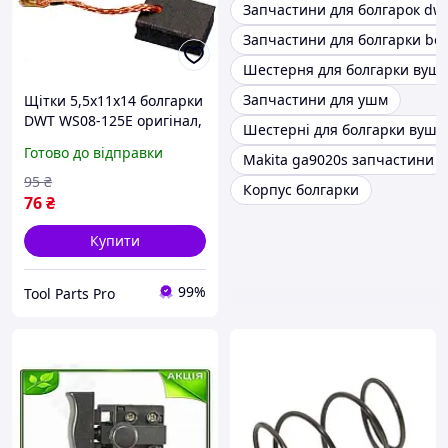
Запчастини для болгарок dw
Запчастини для болгарки bo
Шестерня для болгарки вушм
Запчастини для ушм
Щітки 5,5х11х14 болгарки
DWT WS08-125E оригінал,
Шестерні для болгарки вушм
щітки ремонт запчастини
Готово до відправки
Makita ga9020s запчастини
для інструмента, для
болгарки (Tool Parts)
95
₴
Корпус болгарки
76
₴
Купити
99%
Tool Parts Pro