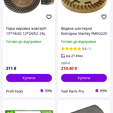
Пара кировка жовта(d1
Ведена шестерня
15*74/d2 12*24/h2 24),
болгарки Stanley FMEG220
запчастини для ремонту
оригінал N505684 (d12х49
Готово до відправки
Готово до відправки
шпонка), ремонт,
запчастини, для
5.0
(1)
редуктора, для болгарки
21
від
₴
/міс
(Tool
268
₴
311
₴
214
.40
₴
Купити
Купити
99%
99%
Profi-Tools
Tool Parts Pro