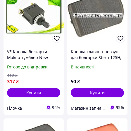
VE Кнопка болгарки
Кнопка клавіша-повзун
Makita тумблер New
для болгарки Stern 125H,
Version розмикає провід
запчастини
Готово до відправки
В наявності
двигуна для шліфувальної
машини запчасти
412
₴
N6W_VER
317
₴
50
₴
Купити
Купити
94%
95%
Гілочка
Магазин запчастин Техновам