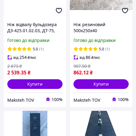
Ніж відвалу бульдозера
Ніж резиновий
ДЗ-425.01.02.03, ДТ-75,
500х250х40
Т-150, розмір 845×180×14,
Готово до відправки
Готово до відправки
ріжуча кромка,
болт+гайка подарунок
5.0
(1)
5.0
(1)
254
86
від
₴
/міс
від
₴
/міс
2 673
₴
907
.50
₴
2 539
.35
₴
862
.12
₴
Купити
Купити
100%
100%
Maksteh TOV
Maksteh TOV