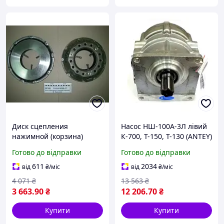
Диск сцепления
Насос НШ-100А-3Л лівий
нажимной (корзина)
К-700, Т-150, Т-130 (ANTEY)
рычажного типа ГАЗ-53
(вир-во Гідросила)
Готово до відправки
Готово до відправки
(пр-во SILA AC), 53-
НШ-100А-3Л
1601090-11
611
2034
від
₴
/міс
від
₴
/міс
4 071
₴
13 563
₴
3 663
.90
₴
12 206
.70
₴
Купити
Купити