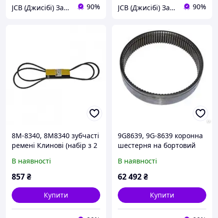
90%
90%
JCB (Джисібі) Запчастини - Сервіс - Ремонт спецтехніки
JCB (Джисібі) Запчастини - Сервіс - Ремонт спецтехніки
8M-8340, 8M8340 зубчасті
9G8639, 9G-8639 коронна
ремені Клинові (набір з 2
шестерня на бортовий
шт.) Caterpillar 416B, 428B
редуктор бульдозера
В наявності
В наявності
CATERPILLAR D6H, D6N,
D6R, D6T
857
₴
62 492
₴
Купити
Купити