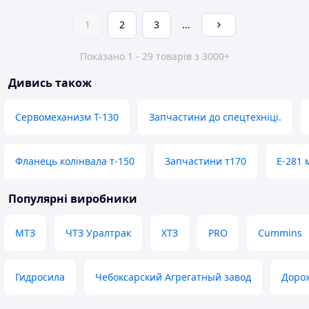
1
2
3
...
Показано 1 - 29 товарів з 3000+
Дивись також
Сервомеханизм Т-130
Запчастини до спецтехніці.
Фланець колінвала т-150
Запчастини т170
Е-281 
Популярні виробники
МТЗ
ЧТЗ Уралтрак
ХТЗ
PRO
Cummins
Гидросила
Чебоксарский Агрегатный завод
Доро