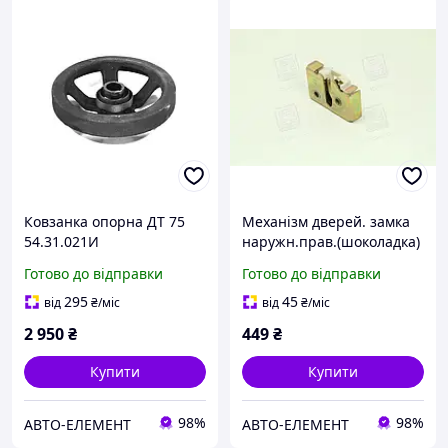
Ковзанка опорна ДТ 75
Механізм дверей. замка
54.31.021И
наружн.прав.(шоколадка)
ГАЗЕЛЬ 3302-6105484
Готово до відправки
Готово до відправки
295
45
від
₴
/міс
від
₴
/міс
2 950
₴
449
₴
Купити
Купити
98%
98%
АВТО-ЕЛЕМЕНТ
АВТО-ЕЛЕМЕНТ