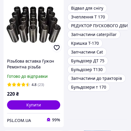
Відвал для снігу
Зчеплення Т 170
РЕДУКТОР ПУСКОВОГО ДВИГ
Запчастини caterpillar
Кришка Т-170
Запчастини Cat
Бульдозер ДТ 75
Різьбова вставка Гужон
Ремонтна різьба
Бульдозер Т130
(гартовані)
Готово до відправки
Запчастини до тракторів
4.8
(23)
Бульдозери т 170
220
₴
Купити
99%
PSL.COM.UA