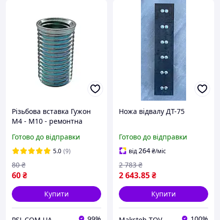
Різьбова вставка Гужон
Ножа відвалу ДТ-75
M4 - М10 - ремонтна
різьба
Готово до відправки
Готово до відправки
264
5.0
(9)
від
₴
/міс
80
₴
2 783
₴
60
₴
2 643
.85
₴
Купити
Купити
99%
100%
PSL.COM.UA
Maksteh TOV