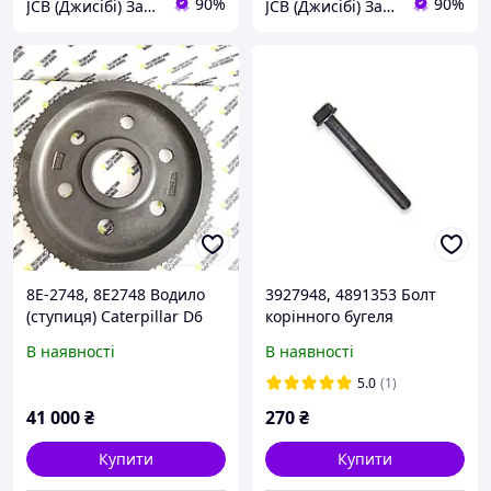
90%
90%
JCB (Джисібі) Запчастини - Сервіс - Ремонт спецтехніки
JCB (Джисібі) Запчастини - Сервіс - Ремонт спецтехніки
8E-2748, 8E2748 Водило
3927948, 4891353 Болт
(ступиця) Caterpillar D6
корінного бугеля
(M12x1.50x120) Cummins
В наявності
В наявності
5.0
(1)
41 000
₴
270
₴
Купити
Купити