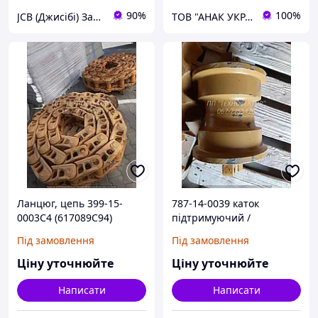
90%
100%
JCB (Джисібі) Запчастини - Сервіс - Ремонт спецтехніки
ТОВ "АНАК УКРАЇНА"
Ланцюг, цепь 399-15-
787-14-0039 каток
0003C4 (617089C94)
підтримуючий /
Гусеничний ланцюг
бульдозер Dressta TD-20
Під замовлення
Під замовлення
Ціну уточнюйте
Ціну уточнюйте
Написати
Написати