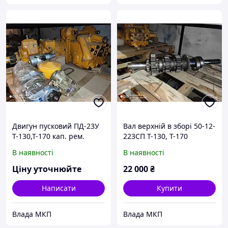
Двигун пусковий ПД-23У
Вал верхній в зборі 50-12-
Т-130,Т-170 кап. рем.
223СП Т-130, Т-170
В наявності
В наявності
Ціну уточнюйте
22 000
₴
Написати
Купити
Влада МКП
Влада МКП