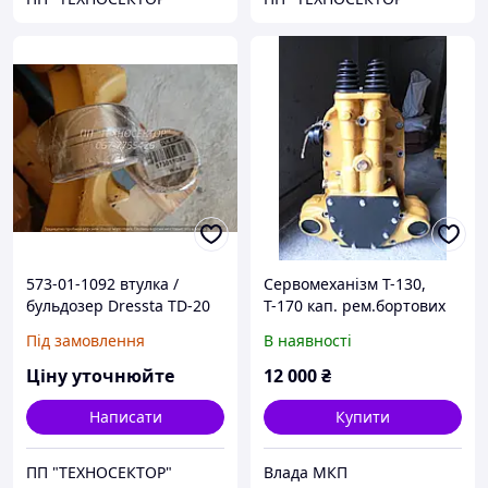
573-01-1092 втулка /
Сервомеханізм Т-130,
бульдозер Dressta TD-20
Т-170 кап. рем.бортових
фрикціонів 21-17-4СП
Під замовлення
В наявності
Ціну уточнюйте
12 000
₴
Написати
Купити
ПП "ТЕХНОСЕКТОР"
Влада МКП