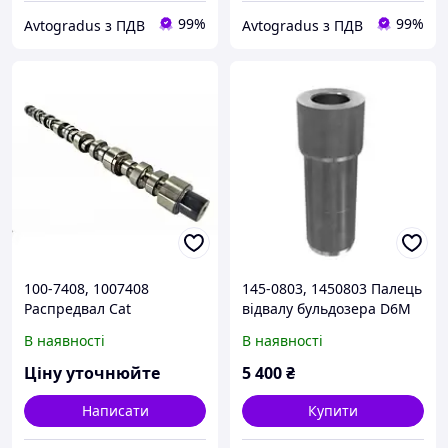
99%
99%
Avtogradus з ПДВ
Avtogradus з ПДВ
100-7408, 1007408
145-0803, 1450803 Палець
Распредвал Cat
відвалу бульдозера D6M
Caterpillar D6N
В наявності
В наявності
Ціну уточнюйте
5 400
₴
Написати
Купити