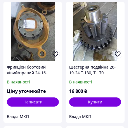
Фрикціон бортовий
Шестерня подвійна 20-
лівий/правий 24-16-
19-24 Т-130, Т-170
101СП/102СП Т-130, Т-170
В наявності
В наявності
Ціну уточнюйте
16 800
₴
Написати
Купити
Влада МКП
Влада МКП