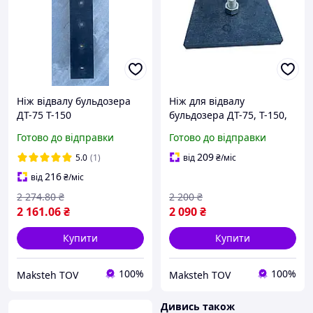
Ніж відвалу бульдозера
Ніж для відвалу
ДТ-75 Т-150
бульдозера ДТ-75, Т-150,
ДЗ-425.01.02.03 розміри
ріжуча кромка
Готово до відправки
Готово до відправки
840×150×14 з однорядним
ДЗ-425.01.02.03, розмір
кріпленням болтів
840×150×14, болт+гайка
209
5.0
(1)
від
₴
/міс
подарунок
216
від
₴
/міс
2 274
.80
₴
2 200
₴
2 161
.06
₴
2 090
₴
Купити
Купити
100%
100%
Maksteh TOV
Maksteh TOV
Дивись також