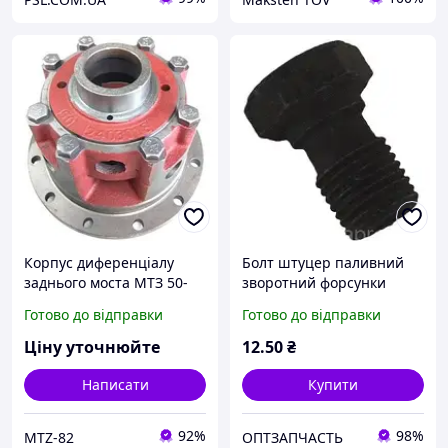
Корпус диференціалу
Болт штуцер паливний
заднього моста МТЗ 50-
зворотний форсунки
2403015 (вир-во Україна)
Ф10х1.3 Т-130,Т-170
Готово до відправки
Готово до відправки
Ціну уточнюйте
12
.50
₴
Написати
Купити
92%
98%
MTZ-82
ОПТЗАПЧАСТЬ