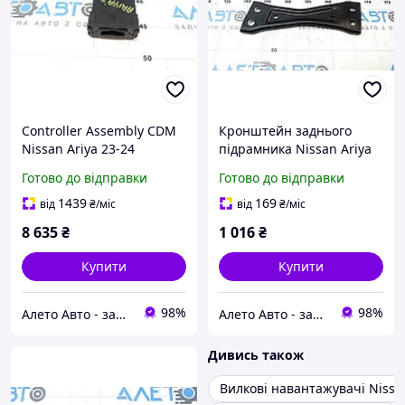
Controller Assembly CDM
Кронштейн заднього
Nissan Ariya 23-24
підрамника Nissan Ariya
285T35MP9A
23-26 554525MP3A
Готово до відправки
Готово до відправки
1439
169
від
₴
/міс
від
₴
/міс
8 635
₴
1 016
₴
Купити
Купити
98%
98%
Алето Авто - запчастини на авто зі США
Алето Авто - запчастини на авто зі США
Дивись також
Вилкові навантажувачі Nissa