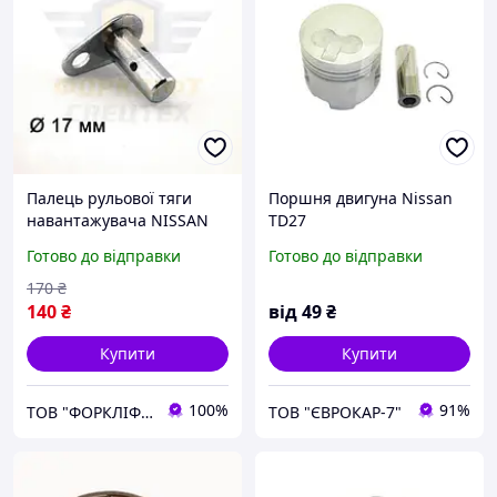
Палець рульової тяги
Поршня двигуна Nissan
навантажувача NISSAN
TD27
1F1, 1F2, 1D1S, 1D2S, 1N1
Готово до відправки
Готово до відправки
№ 48513-FJ10A, 48513-
FJ10B
170
₴
140
₴
від
49
₴
Купити
Купити
100%
91%
ТОВ "ФОРКЛІФТ-СПЕЦТЕХ"
ТОВ "ЄВРОКАР-7"