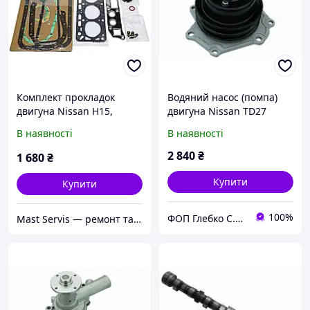
Комплект прокладок
Водяний насос (помпа)
двигуна Nissan H15,
двигуна Nissan TD27
N1010150K25,
В наявності
В наявності
AEF01154A0024A
2 840
₴
1 680
₴
Купити
Купити
100%
ФОП Глебко С.Ю.
Mast Servis — ремонт та запчастини до навантажувачів