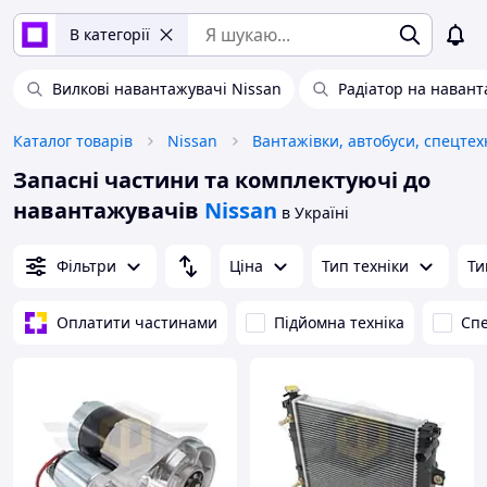
В категорії
Вилкові навантажувачі Nissan
Радіатор на наван
Каталог товарів
Nissan
Вантажівки, автобуси, спецтех
Запасні частини та комплектуючі до
навантажувачів
Nissan
в Україні
Фільтри
Ціна
Тип техніки
Ти
Оплатити частинами
Підйомна техніка
Спе