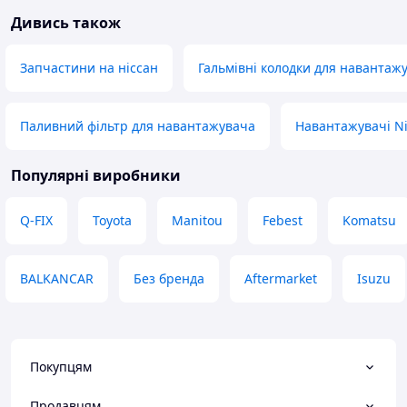
Дивись також
Запчастини на ніссан
Гальмівні колодки для навантаж
Паливний фільтр для навантажувача
Навантажувачі N
Популярні виробники
Q-FIX
Toyota
Manitou
Febest
Komatsu
BALKANCAR
Без бренда
Aftermarket
Isuzu
Покупцям
Продавцям