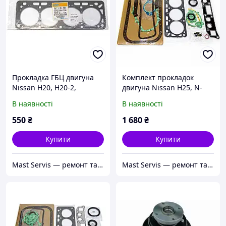
Прокладка ГБЦ двигуна
Комплект прокладок
Nissan H20, H20-2,
двигуна Nissan H25, N-
N1104450K00, N-11044-
10101-50K25,
В наявності
В наявності
50K00, AEF02104A0024A
N1010150K25,
AEF01155A0024A
550
₴
1 680
₴
Купити
Купити
Mast Servis — ремонт та запчастини до навантажувачів
Mast Servis — ремонт та запчастини до навантажувачів