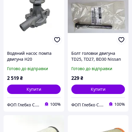
Водяний насос помпа
Болт головки двигуна
двигуна H20
TD25, TD27, BD30 Nissan
навантажувач TCM
Готово до відправки
Готово до відправки
2 519
₴
229
₴
Купити
Купити
100%
100%
ФОП Глебко С.Ю.
ФОП Глебко С.Ю.