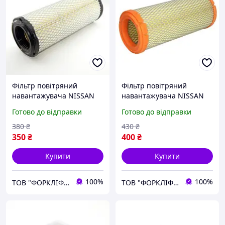
Фільтр повітряний
Фільтр повітряний
навантажувача NISSAN
навантажувача NISSAN
L01, L02, 1F1, 1F2 №
YL02, YGL02, YJL02 №
Готово до відправки
Готово до відправки
16546-FJ100, 16546-FJ170,
16546FK300, 16546FK370,
16546FJ100, 16546FJ170
16546-FK300, 16546-FK370
380
₴
430
₴
350
₴
400
₴
Купити
Купити
100%
100%
ТОВ "ФОРКЛІФТ-СПЕЦТЕХ"
ТОВ "ФОРКЛІФТ-СПЕЦТЕХ"