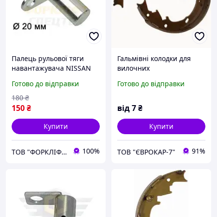
Палець рульової тяги
Гальмівні колодки для
навантажувача NISSAN
вилочних
1F2, 1D2S, 1B2 № 48513-
навантажувачів nissan
Готово до відправки
Готово до відправки
FK00А, 48513FK00А
180
₴
150
₴
від
7
₴
Купити
Купити
100%
91%
ТОВ "ФОРКЛІФТ-СПЕЦТЕХ"
ТОВ "ЄВРОКАР-7"