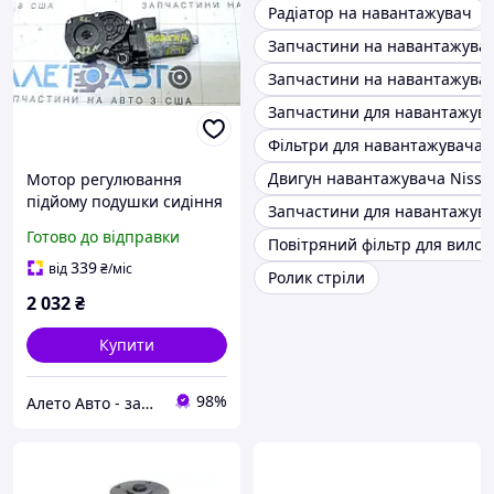
Радіатор на навантажувач
Запчастини на навантажува
Запчастини на навантажува
Запчастини для навантажув
Фільтри для навантажувача
Двигун навантажувача Nissa
Мотор регулювання
підйому подушки сидіння
Запчастини для навантажува
водія Nissan Pathfinder
Готово до відправки
Повітряний фільтр для вило
13-20 без каркаса
873513JC9B, 234594722200
339
від
₴
/міс
Ролик стріли
2 032
₴
Купити
98%
Алето Авто - запчастини на авто зі США