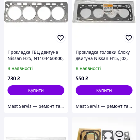
Прокладка ГБЦ двигуна
Прокладка головки блоку
Nissan H25, N1104460K00,
двигуна Nissan H15, J02,
N-11044-60K00,
N-11044-55K00,
В наявності
В наявності
AEF02105A0024A
N1104455K00,
AEF02102A0024A
730
₴
550
₴
Купити
Купити
Mast Servis — ремонт та запчастини до навантажувачів
Mast Servis — ремонт та запчастини до навантажувачів