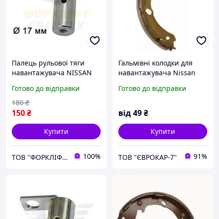
Палець рульової тяги
Гальмівні колодки для
навантажувача NISSAN
навантажувача Nissan
L01, L02, D01S, D02S №
(Нісан)
Готово до відправки
Готово до відправки
48513-FJ100, 48513-5K00A,
48513FJ100, 485135K00A
180
₴
150
₴
від
49
₴
Купити
Купити
100%
91%
ТОВ "ФОРКЛІФТ-СПЕЦТЕХ"
ТОВ "ЄВРОКАР-7"