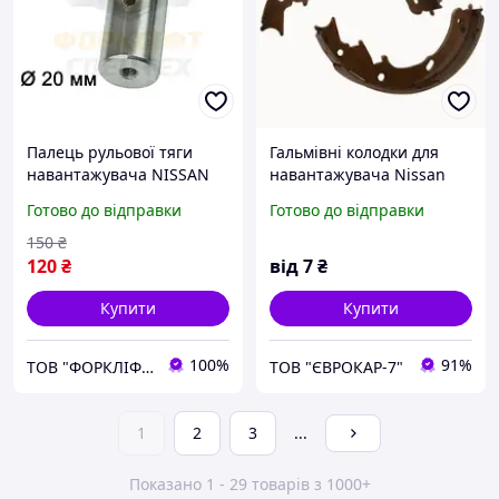
Палець рульової тяги
Гальмівні колодки для
навантажувача NISSAN
навантажувача Nissan
L02, D02S № 48513-FK000,
(Ніссан)
Готово до відправки
Готово до відправки
48513-6K00A, 48513FK000,
485136K00A
150
₴
120
₴
від
7
₴
Купити
Купити
100%
91%
ТОВ "ФОРКЛІФТ-СПЕЦТЕХ"
ТОВ "ЄВРОКАР-7"
1
2
3
...
Показано 1 - 29 товарів з 1000+