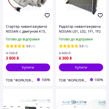
Стартер навантажувача
Радіатор навантажувача
NISSAN с двигуном K15,
NISSAN L01, L02, 1F1, 1F2
K21, K25 № 23300-F4410,
№ 21460-FJ101, 21460-
Готово до відправки
Готово до відправки
23300-F4U10, 23300-
FJ10A, 21450-FC30A,
FU410, 23300-GS20A,
21460FJ101, 21460FJ10A,
5.0
(1)
5.0
(1)
23300-GS20B
21450FC30A
4 100
₴
6 600
₴
3 800
₴
6 300
₴
Купити
Купити
100%
100%
ТОВ "ФОРКЛІФТ-СПЕЦТЕХ"
ТОВ "ФОРКЛІФТ-СПЕЦТЕХ"