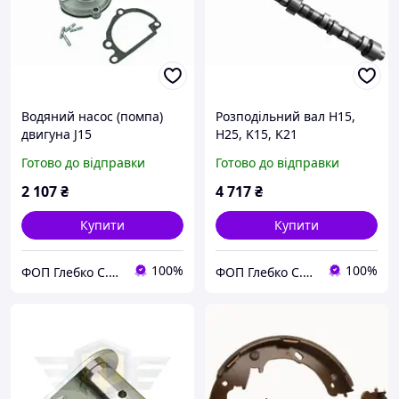
Водяний насос (помпа)
Розподільний вал H15,
двигуна J15
H25, K15, K21
навантажувач nissan
навантажувач Nissan
Готово до відправки
Готово до відправки
2 107
₴
4 717
₴
Купити
Купити
100%
100%
ФОП Глебко С.Ю.
ФОП Глебко С.Ю.