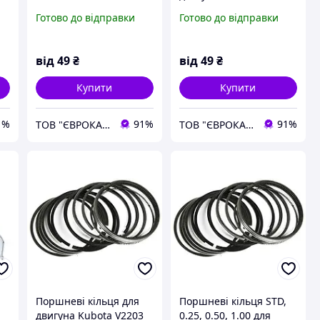
+0.25
Готово до відправки
Готово до відправки
від
49
₴
від
49
₴
Купити
Купити
1%
91%
91%
ТОВ "ЄВРОКАР-7"
ТОВ "ЄВРОКАР-7"
Поршневі кільця для
Поршневі кільця STD,
3
двигуна Kubota V2203
0.25, 0.50, 1.00 для