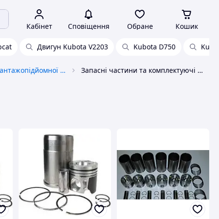
Кабінет
Сповіщення
Обране
Кошик
bcat
Двигун Kubota V2203
Kubota D750
Kubo
Запчастини до вантажопідйомної спецтехніки
Запасні частини та комплектуючі до навантажувачів Kubota