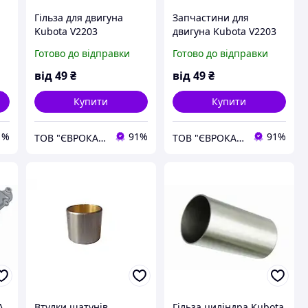
Гільза для двигуна
Запчастини для
Kubota V2203
двигуна Kubota V2203
Готово до відправки
Готово до відправки
від
49
₴
від
49
₴
Купити
Купити
1%
91%
91%
ТОВ "ЄВРОКАР-7"
ТОВ "ЄВРОКАР-7"
A
Втулки шатунів
Гільза циліндра Kubota