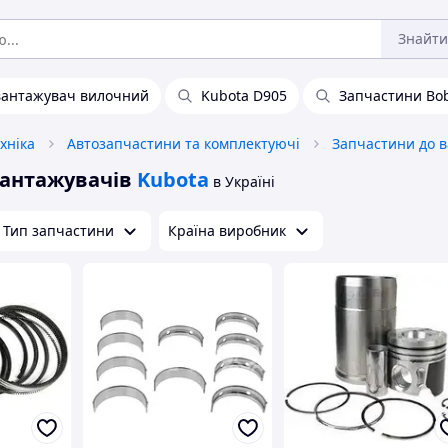
Знайти
вантажувач вилочний
Kubota D905
Запчастини Bo
хніка
Автозапчастини та комплектуючі
вантажувачів
Kubota
в Україні
Тип запчастини
Країна виробник