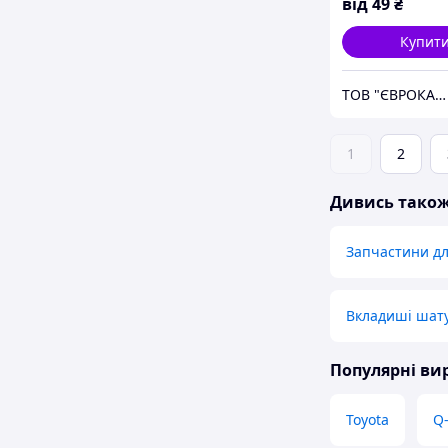
від
49
₴
Купит
ТОВ "ЄВРОКАР-7"
1
2
Дивись тако
Запчастини д
Вкладиші шату
Популярні в
Toyota
Q-