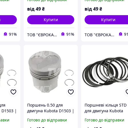
від
49
₴
від
49
₴
и
Купити
Купити
91%
91%
9
ТОВ "ЄВРОКАР-7"
ТОВ "ЄВРОКАР-7"
для
Поршень 0.50 для
Поршневі кільця STD
 D1503 |
двигуна Kubota D1503 |
для двигуна Kubota
D1502 | V1505
D1503 | D1502 | D150
равки
Готово до відправки
Готово до відправки