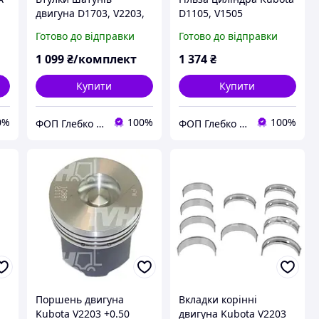
двигуна D1703, V2203,
D1105, V1505
V2403 Kubota
Готово до відправки
Готово до відправки
1 099
₴/комплект
1 374
₴
Купити
Купити
0%
100%
100%
ФОП Глебко С.Ю.
ФОП Глебко С.Ю.
Поршень двигуна
Вкладки корінні
Kubota V2203 +0.50
двигуна Kubota V2203