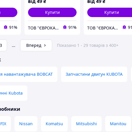
від
49
₴
від
49
₴
и
Купити
Купити
91%
91%
9
ТОВ "ЄВРОКАР-7"
ТОВ "ЄВРОКАР-7"
3
...
Вперед
Показано 1 - 29 товарів з 400+
ж
ля навантажувача BOBCAT
Запчастини двигун KUBOTA
нні Kubota
иробники
FIX
Nissan
Komatsu
Mitsubishi
Manitou