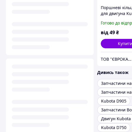
Поршневі кіль
для двигуна Ku
V3307, V3007
Готово до відп
від
49
₴
Купит
ТОВ "ЄВРОКАР-7"
Дивись також
Kubota D905
Запчастини Bo
Двигун Kubota
Kubota D750