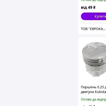
від
49
₴
Купит
ТОВ "ЄВРОКАР-7"
Поршень 0.25 
двигуна Kubota
D1502 | D1505
Готово до відп