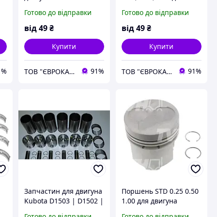
STD, +0.25, +0.50, +1.00
двигуна Kubota V2203
Готово до відправки
Готово до відправки
від
49
₴
від
49
₴
Купити
Купити
1%
91%
91%
ТОВ "ЄВРОКАР-7"
ТОВ "ЄВРОКАР-7"
Запчастин для двигуна
Поршень STD 0.25 0.50
Kubota D1503 | D1502 |
1.00 для двигуна
D1505
Kubota D1503 D1502
Готово до відправки
Готово до відправки