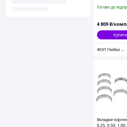
Готово до відп
4 809
₴/комп
Купит
ФОП Глебко С.Ю.
Вкладки корінн
0.25, 0.50, 1.00