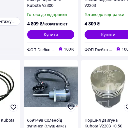
Kubota V3300
V2203
Готово до відправки
Готово до відправки
Помпа на навантажувач TOYOTA
4 809
₴/комплект
4 809
₴
Купити
Купити
100%
10
ФОП Глебко С.Ю.
ФОП Глебко С.Ю.
 Kubota
6691498 Соленоїд
Поршня двигуна
зупинки (глушилка)
Kubota V2203 +0.50