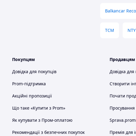
Balkancar Rec
ТСМ
NTY
Покупцям
Продавцям
Довідка для покупців
Довідка для
Prom-підтримка
Створити ін
Акційні пропозиції
Почати прод
Що таке «Купити з Prom»
Просування в
Як купувати з Пром-оплатою
Sprava.prom
Рекомендації з безпечних покупок
Премія для 