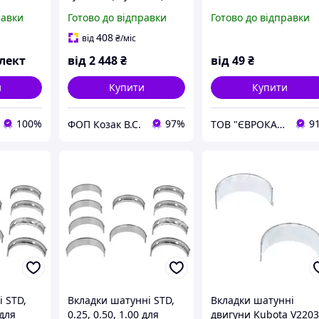
Bobcat 1G925-60011
равки
Готово до відправки
Готово до відправки
1503ES-12A5UC4S
408
від
₴
/міс
лект
від
2 448
₴
від
49
₴
и
Купити
Купити
100%
97%
9
ФОП Козак В.С.
ТОВ "ЄВРОКАР-7"
і STD,
Вкладки шатунні STD,
Вкладки шатунні
 для
0.25, 0.50, 1.00 для
двигуни Kubota V220