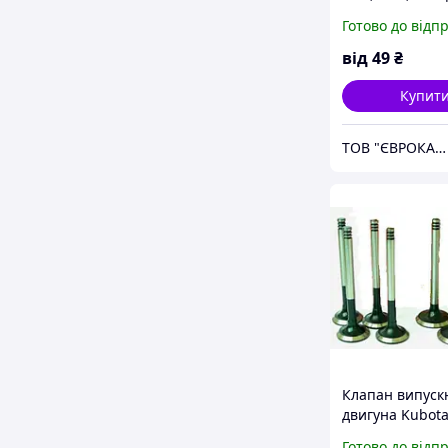
двигуна Kubota
Готово до відп
від
49
₴
Купит
ТОВ "ЄВРОКАР-7"
Клапан випуск
двигуна Kubota
Готово до відп