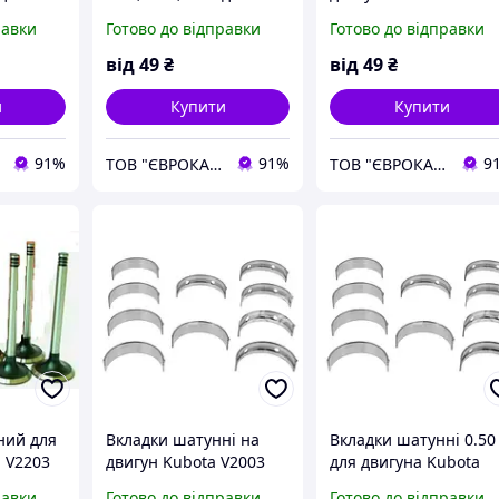
 V2203
двигуна Kubota V2203
+0.25, +0.50
равки
Готово до відправки
Готово до відправки
від
49
₴
від
49
₴
и
Купити
Купити
91%
91%
9
ТОВ "ЄВРОКАР-7"
ТОВ "ЄВРОКАР-7"
ний для
Вкладки шатунні на
Вкладки шатунні 0.50
 V2203
двигун Kubota V2003
для двигуна Kubota
+0.25
V2003
равки
Готово до відправки
Готово до відправки