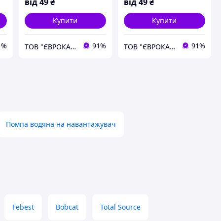
від
49
₴
від
49
₴
Купити
Купити
1%
91%
91%
ТОВ "ЄВРОКАР-7"
ТОВ "ЄВРОКАР-7"
Помпа водяна на навантажувач
Febest
Bobcat
Total Source