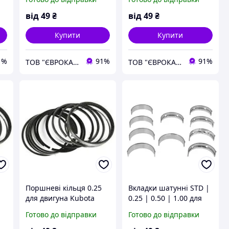
D1505
від
49
₴
від
49
₴
Купити
Купити
1%
91%
91%
ТОВ "ЄВРОКАР-7"
ТОВ "ЄВРОКАР-7"
Поршневі кільця 0.25
Вкладки шатунні STD |
для двигуна Kubota
0.25 | 0.50 | 1.00 для
5
D1503 | D1502 | D1505
двигуна Kubota D1503 |
Готово до відправки
Готово до відправки
D1502 | D1505