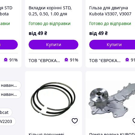
ця STD
Вкладки корінні STD,
Гільза для двигуна
bota
0.25, 0.50, 1.00 для
Kubota V3307, V3007
двигуна Kubota V3307,
равки
Готово до відправки
Готово до відправки
V3007
від
49
₴
від
49
₴
и
Купити
Купити
91%
91%
9
ТОВ "ЄВРОКАР-7"
ТОВ "ЄВРОКАР-7"
Запчастини на навантажувач
Запчастини на навантажувач вилочний
bcat
 V2203
Кільця поршневі
Помпа водяна KUBOT