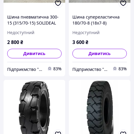
Шина пневматична 300-
Шина супереластична
15 (315/70-15) SOLIDEAL
180/70-8 (18x7-8)
ED PLUS для вилкового
SOLIDEAL MAGNUM для
Недоступний
Недоступний
навантажувача
вилкового навантажувача
2 800
₴
3 600
₴
Дивитись
Дивитись
83%
83%
Підприємство "Стандарт"
Підприємство "Стандарт"