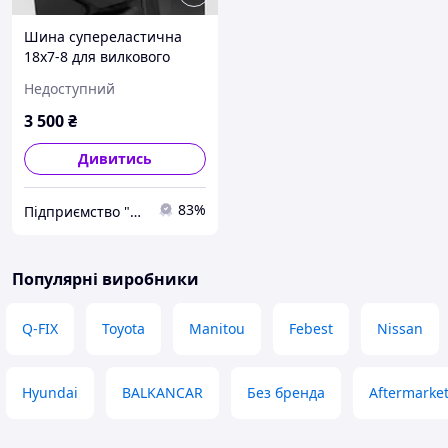
Шина супереластична
18х7-8 для вилкового
навантажувача
Недоступний
3 500
₴
Дивитись
83%
Підприємство "Стандарт"
Популярні виробники
Q-FIX
Toyota
Manitou
Febest
Nissan
Hyundai
BALKANCAR
Без бренда
Aftermarke